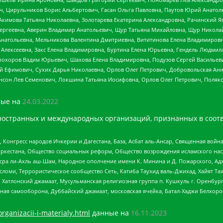
ч, Цирульников Борис Альбертович, Гасан Ольга Павловна, Паутов Юрий Анато
Акимова Татьяна Николаевна, Золотарева Екатерина Александровна, Рачинский Я
Сергеевна, Аверин Владимир Анатольевич, Щур Татьяна Михайловна, Щур Никола
Анатольевна, Мельникова Валентина Дмитриевна, Вититинова Елена Владимировн
 Алексеевна, Закс Елена Владимировна, Буртина Елена Юрьевна, Гендель Людмил
рохоров Вадим Юрьевич, Шахова Елена Владимировна, Подузов Сергей Васильеви
й Ефимович, Сухих Дарья Николаевна, Орлов Олег Петрович, Добровольская Анн
нсон Лев Семенович, Локшина Татьяна Иосифовна, Орлов Олег Петрович, Поляк
ые на
24.03.2022
ностранных и международных организаций, признанных в соотв
нгресс народов Ичкерии и Дагестана, База, Асбат аль-Ансар, Священная война,
уркестана, Общество социальных реформ, Общество возрождения исламского насл
Нусра ли-Ахль аш-Шам, Народное ополчение имени К. Минина и Д. Пожарского, Ад
сломи, Террористическое сообщество Сеть, Катиба Таухид валь-Джихад, Хайят Тах
, Хатлонский джамаат, Мусульманская религиозная группа п. Кушкуль г. Оренбу
ная самооборона, Дуббайский джамаат, московская ячейка, Батал-Хаджи Белхор
organizacii-i-materialy.html
данные на
16.11.2023