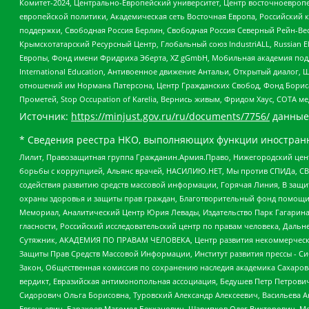
Комитет-2024, Центрально-Европейский университет, Центр восточноевроп
европейской политики, Академическая сеть Восточная Европа, Российский к
поддержки, Свободная Россия Берлин, Свободная Россия Северный Рейн-Вест
Крымскотатарский Ресурсный Центр, Глобальный союз IndustriALL, Russian E
Европы, Фонд имени Фридриха Эберта, XZ gGmbH, Мобильная академия поддержк
International Education, Антивоенное движение Антальи, Открытый диало
отношений им Нормана Патерсона, Центр Гражданских Свобод, Фонд Бориса
Прометей, Stop Occupation of Karelia, Вернись живым, Фридом Хаус, СОТА 
Источник:
https://minjust.gov.ru/ru/documents/7756/
данные
* Сведения реестра НКО, выполняющих функции иностранн
Лилит, Правозащитная группа Гражданин.Армия.Право, Нижегородский цент
борьбы с коррупцией, Альянс врачей, НАСИЛИЮ.НЕТ, Мы против СПИДа, СВЕ
содействия развитию средств массовой информации, Горячая Линия, В защ
охраны здоровья и защиты прав граждан, Благотворительный фонд помощи ос
Мемориал, Аналитический Центр Юрия Левады, Издательство Парк Гагарина
гласности, Российский исследовательский центр по правам человека, Даль
Сутяжник, АКАДЕМИЯ ПО ПРАВАМ ЧЕЛОВЕКА, Центр развития некоммерческих
Защиты Прав Средств Массовой Информации, Институт развития прессы - Си
Закон, Общественная комиссия по сохранению наследия академика Сахаров
вердикт, Евразийская антимонопольная ассоциация, Бедушев Петр Петрови
Сидорович Ольга Борисовна, Туровский Александр Алексеевич, Васильева А
Евгеньевич, Барахоев Магомед Бекханович, Шарипков Олег Викторович, М