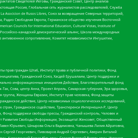
актатов Свидетелей Иеговы, Гражданский Совет, Центр анализа
астоящая Россия, Глобальная сеть журналистов-расследователей, Служба
a Asocicion de Rusos Libres, Союз за возвращение Северных территорий,
еста, Радио Свободная Европа, Германское общество изучения Восточной
ouncils for International Education, Cultural Vistas, Institute of
, Российско-канадский демократический альянс, Школа международных
е антивоенное сопротивление, Комитет независимости Ингушетии,
ты прав граждан Штаб, Институт права и публичной политики, Фонд
инициатива, Гражданский Союз, Хасдей Ерушалаим, Центр поддержки и
социально-информационных инициатив Действие, Благотворительный фонд
Так, Сова, центр Анна, Проект Апрель, Самарская губерния, Эра здоровья,
я группа, Женщины Евразии, Институт прав человека, Фонд защиты
Гражданское действие, Центр независимых социологических исследований,
стран, Гражданское содействие, Трансперенси Интернешнл-Р, Центр
н, Фонд поддержки свободы прессы, Гражданский контроль, Человек и
тут Развития Свободы Информации, Экозащита!-Женсовет, Общественный
й Павел Юрьевич, Шнырова Ольга Вадимовна, Чанышева Лилия Айратовна,
ин Сергей Георгиевич, Пивоваров Андрей Сергеевич, Аверин Виталий
вич, Каргалицкий Борис Юльевич, Созаев Валерий Валерьевич, Исламов