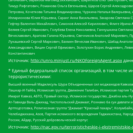
Тимур Рифгатович, Романова Ольга Евгеньевна, Щаров Сергей Алексадрови
Петровна, Кочеткова Татьяна Владимировна, Чуркина Наталья Валерьевна, 
Илларионова Юлия Юрьевна, Саранг Анна Васильевна, Захарова Светлана 
Гефтер Валентин Михайлович, Симонов Алексей Кириллович, Флиге Ирина 
Беляев Сергей Иванович, Голубева Елена Николаевна, Ганнушкина Светлана
Вячеславович, Арапова Галина Юрьевна, Свечников Анатолий Мариевич, П
Лукашевский Сергей Маркович, Бахмин Вячеслав Иванович, Шабад Анатоли
Александрович, Вицин Сергей Ефимович, Золотухин Борис Андреевич, Леви
Константинович
Источник:
http://unro.minjust.ru/NKOForeignAgent.aspx
данн
* Единый федеральный список организаций, в том числе и
террористическими:
Высший военный Маджлисуль Шура Объединенных сил моджахедов Кавказа, Ко
Лашкар-И-Тайба, Исламская группа, Движение Талибан, Исламская партия Т
Имарат Кавказ, АБТО, Правый сектор, Исламское государство, Джабха аль-
Ат-Тавхида Валь-Джихад, Чистопольский Джамаат, Рохнамо ба суи давлати и
Артподготовка, Религиозная группа “Джамаат “Красный пахарь”, Колумбайн
Челебиджихана, Азов, Партия исламского возрождения Таджикистана, Народ
России, Айдар, Русский добровольческий корпус
Источник:
http://nac.gov.ru/terroristicheskie-i-ekstremistskie-