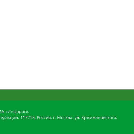
ИА «Инфорос».
едакции: 117218, Россия, г. Москва, ул. Кржижановского,