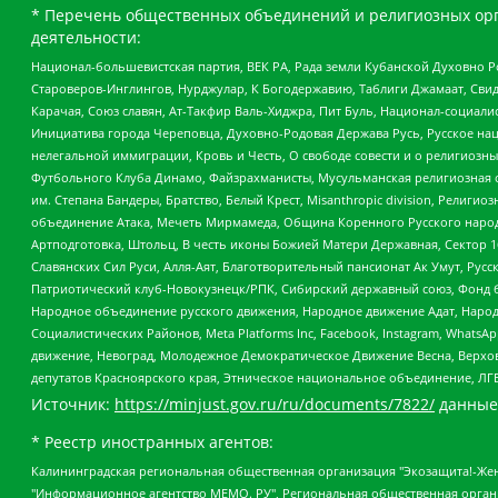
* Перечень общественных объединений и религиозных орг
деятельности:
Национал-большевистская партия, ВЕК РА, Рада земли Кубанской Духовно
Староверов-Инглингов, Нурджулар, К Богодержавию, Таблиги Джамаат, Сви
Карачая, Союз славян, Ат-Такфир Валь-Хиджра, Пит Буль, Национал-социал
Инициатива города Череповца, Духовно-Родовая Держава Русь, Русское н
нелегальной иммиграции, Кровь и Честь, О свободе совести и о религиоз
Футбольного Клуба Динамо, Файзрахманисты, Мусульманская религиозная о
им. Степана Бандеры, Братство, Белый Крест, Misanthropic division, Рели
объединение Атака, Мечеть Мирмамеда, Община Коренного Русского народа
Артподготовка, Штольц, В честь иконы Божией Матери Державная, Сектор 1
Славянских Сил Руси, Алля-Аят, Благотворительный пансионат Ак Умут, Русск
Патриотический клуб-Новокузнецк/РПК, Сибирский державный союз, Фонд б
Народное объединение русского движения, Народное движение Адат, Народ
Социалистических Районов, Meta Platforms Inc, Facebook, Instagram, Wha
движение, Невоград, Молодежное Демократическое Движение Весна, Верхов
депутатов Красноярского края, Этническое национальное объединение, ЛГ
Источник:
https://minjust.gov.ru/ru/documents/7822/
данные
* Реестр иностранных агентов:
Калининградская региональная общественная организация "Экозащита!-Женсовет", Фонд содействия защите прав и свобод граждан "Общественный вердикт", Фонд "Институт Развития Свободы Информации", Частное учреждение "Информационное агентство МЕМО. РУ", Региональная общественная организация "Общественная комиссия по сохранению наследия академика Сахарова", Фонд поддержки свободы прессы, Санкт-Петербургская общественная правозащитная организация "Гражданский контроль", Межрегиональная общественная организация "Информационно-просветительский центр "Мемориал", Региональный Фонд "Центр Защиты Прав Средств Массовой Информации", с 05.12.2023 Фонд "Центр Защиты Прав Средств массовой информации", Региональная общественная благотворительная организация помощи беженцам и мигрантам "Гражданское содействие", Негосударственное образовательное учреждение дополнительного профессионального образования (повышение квалификации) специалистов "АКАДЕМИЯ ПО ПРАВАМ ЧЕЛОВЕКА", Свердловская региональная общественная организация "Сутяжник", Автономная некоммерческая организация "Центр независимых социологических исследований", Союз общественных объединений "Российский исследовательский центр по правам человека", Региональное общественное учреждение научно-информационный центр "МЕМОРИАЛ", Некоммерческая организация "Фонд защиты гласности", Автономная некоммерческая организация "Институт прав человека", Городская общественная организация "Екатеринбургское общество "МЕМОРИАЛ", Городская общественная организация "Рязанское историко-просветительское и правозащитное общество "Мемориал" (Рязанский Мемориал), Челябинский региональный орган общественной самодеятельности – женское общественное объединение "Женщины Евразии", Челябинский региональный орган общественной самодеятельности "Уральская правозащитная группа", Фонд содействия защите здоровья и социальной справедливости имени Андрея Рылькова, Автономная Некоммерческая Организация "Аналитический Центр Юрия Левады", Автономная некоммерческая организация социальной поддержки населения "Проект Апрель", Региональная общественная организация помощи женщинам и детям, находящимся в кризисной ситуации "Информационно-методический центр "Анна", Фонд содействия развитию массовых коммуникаций и правовому просвещению "Так-так-Так", Фонд содействия устойчивому развитию "Серебряная тайга", Свердловский региональный общественный фонд социальных проектов "Новое время", "Idel.Реалии", Кавказ.Реалии, Крым.Реалии, Телеканал Настоящее Время, Татаро-башкирская служба Радио Свобода (Azatliq Radiosi), Радио Свободная Европа/Радио Свобода (PCE/PC), "Сибирь.Реалии", "Фактограф", Благотворительный фонд помощи осужденным и их семьям, Автономная некоммерческая организация "Институт глобализации и социальных движений", Фонд "В защиту прав заключенных", Частное учреждение "Центр поддержки и содействия развитию средств массовой информации", Пензенский региональный общественный благотворительный фонд "Гражданский союз", "Север.Реалии", Некоммерческая организация Фонд "Правовая инициатива", Общество с ограниченной ответственностью "Радио Свободная Европа/Радио Свобода", Чешское информационное агентство "MEDIUM-ORIENT", Красноярская региональная общественная организация "Мы против СПИДа", Камалягин Денис Николаевич, Маркелов Сергей Евгеньевич, Пономарев Лев Александрович, Савицкая Людмила Алексеевна, Автоно