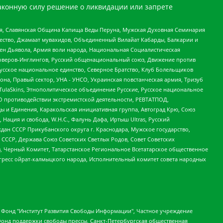
аконную силу решение о ликвидации или запрете
ья, Славянская Община Капища Веды Перуна, Мужская Духовная Семинария
щество, Джамаат мувахидов, Объединенный Вилайат Кабарды, Балкарии и
ден Дьявола, Армия воли народа, Национальная Социалистическая
роверов-Инглингов, Русский общенациональный союз, Движение против
усское национальное единство, Северное Братство, Клуб Болельщиков
а, Правый сектор, УНА - УНСО, Украинская повстанческая армия, Тризуб
 TulaSkins, Этнополитическое объединение Русские, Русское национальное
О противодействии экстремистской деятельности, РЕВТАТПОД,
ы и Единения, Каракольская инициативная группа, Автоград Крю, Союз
 Нация и свобода, W.H.С., Фалунь Дафа, Иртыш Ultras, Русский
ан СССР Прикубанского округа г. Краснодара, Мужское государство,
СССР, Держава Союз Советских Светлых Родов, Совет Советских
в, Черный Комитет, Татарстанское Региональное Всетатарское общественное
гресс ойрат-калмыцкого народа, Исполнительный комитет совета народных
евосточное общественное движение "Маяк", Санкт-Петербургская ЛГБТ-инициативная группа "Выход", Инициативная группа ЛГБТ+ "Реверс", Алексеев Андрей Викторович, Бекбулатова Таисия Львовна, Беляев Иван Михайлович, Владыкина Елена Сергеевна, Гельман Марат Александрович, Никульшина Вероника Юрьевна, Толоконникова Надежда Андреевна, Шендерович Виктор Анатольевич, Общество с ограниченной ответственностью "Данное сообщение", Общество с ограниченной ответственностью Издательский дом "Новая глава", Айнбиндер Александра Александровна, Московский комьюнити-центр для ЛГБТ+инициатив, Благотворительный фонд развития филантропии, Deutsche Welle (Германия, Kurt-Schumacher-Strasse 3, 53113 Bonn), Борзунова Мария Михайловна, Воробьев Виктор Викторович, Голубева Анна Львовна, Константинова Алла Михайловна, Малкова Ирина Владимировна, Мурадов Мурад Абдулгалимович, Осетинская Елизавета Николаевна, Понасенков Евгений Николаевич, Ганапольский Матвей Юрьевич, Киселев Евгений Алексеевич, Борухович Ирина Григорьевна, Дремин Иван Тимофеевич, Дубровский Дмитрий Викторович, Красноярская региональная общественная организация поддержки и развития альтернативных образовательных технологий и межкультурных коммуникаций "ИНТЕРРА", Маяковская Екатерина Алексеевна, Фейгин Марк Захарович, Филимонов Андрей Викторович, Дзугкоева Регина Николаевна, Доброхотов Роман Александрович, Дудь Юрий Александрович, Елкин Сергей Владимирович, Кругликов Кирилл Игоревич, Сабунаева Мария Леонидовна, Семенов Алексей Владимирович, Шаинян Карен Багратович, Шульман Екатерина Михайловна, Асафьев Артур Валерьевич, Вахштайн Виктор Семенович, Венедиктов Алексей Алексеевич, Лушникова Екатерина Евгеньевна, Волков Леонид Михайлович, Невзоров Александр Глебович, Пархоменко Сергей Борисович, Сироткин Ярослав Николаевич, Кара-Мурза Владимир Владимирович, Баранова Наталья Владимировна, Гозман Леонид Яковлевич, Кагарлицкий Борис Юльевич, Климарев Михаил Валерьевич, Милов Владимир Станиславович, Автономная некоммерческая организация Краснодарский центр современного искусства "Типография", Моргенштерн Алишер Тагирович, Соболь Любовь Эдуардовна, Общество с ограниченной ответственностью "ЛИЗА НОРМ", Каспаров Гарри Кимович, Ходорковский Михаил Борисович, Общество с ограниченной ответственностью "Апрельские тезисы", Данилович Ирина Брониславовна, Кашин Олег Владимирович, Петров Николай Владимирович, Пивоваров Алексей Владимирович, Соколов Михаил Владимирович, Цветкова Юлия Владимировна, Чичваркин Евгений Александрович, Комитет против пыток/Команда против пыток, Общество с ограниченной ответственностью "Первый научный", Общество с ограниченной ответственностью "Вертолет и ко", Белоцерковская Вероника Борисовна, Кац Максим Евгеньевич, Лазарева Татьяна Юрьевна, Шаведдинов Руслан Табризович, Яшин Илья Валерьевич, Общество с ограниченной ответственностью "Иноагент ААВ", Алешковский Дмитрий Петрович, Альбац Евгения Марковна, Быков Дмитрий Львович, Галямина Юлия Евгеньевна, Лойко Сергей Леонидович, Мартынов Кирилл Константинович, Медведев Сергей Александрович, Крашенинников Федор Геннадиевич, Гордеева Катерина Вл