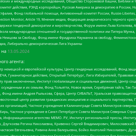
ейских и международных исследований, Общество Сторожевой башни, Библии и тр
омитет действия, РЭНД корпорейшн, Русская Америка за демократию в России, Н
фалия, Фонд глобальной помощи, Антивоенный комитет России, Russie-Libertes, L
lection Monitor, Article 19, Мнение медиа, Федерация анархического черного кр
и гендерной демократии и миротворчества, Форум имени Льва Копелева, American C
г, Школа международных отношений и государственной политики им Питера Мунка
 Немцова за Свободу, Фонд имени Фридриха Науманна за свободу, Феминистско
медиа, Либерально-демократическая Лига Украины
 на
13.05.2024
ого агента:
р немецкой и европейской культуры, Центр гендерных исследований, Фонд защи
ЧА, Гуманитарное действие, Открытый Петербург, Лига Избирателей, Правовая 
иту прав заключенных, Институт глобализации и социальных движений, Центр 
ужденным и их семьям, Фонд Тольятти, Новое время, Серебряная тайга, Так-Так-
, Фонд имени Андрея Рылькова, Сфера, Центр СИБАЛЬТ, Уральская правозащитна
невосточный центр развития гражданских инициатив и социального партнерства, 
 организаций, Частное учреждение в Калининграде Совета Министров северных 
бирь, Частное учреждение в Санкт-Петербурге Совета Министров Северных Стра
а, Информационное агентство МЕМО. РУ, Институт региональной прессы, Инсти
ч, Дзугкоева Регина Николаевна, Кривенко Сергей Владимирович, Милославски
настасия Евгеньевна, Ривина Анна Валерьевна, Бойко Анатолий Николаевич, Дуг
ошель Ирина Ароновна, Шведов Григорий Сергеевич, Пономарев Лев Александро