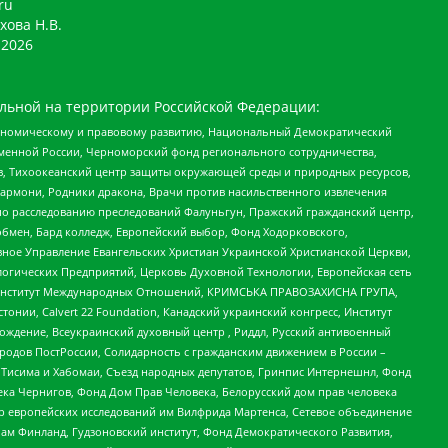
ru
хова Н.В.
2026
льной на территории Российской Федерации:
кономическому и правовому развитию, Национальный Демократический
менной России, Черноморский фонд регионального сотрудничества,
, Тихоокеанский центр защиты окружающей среды и природных ресурсов,
 Хармони, Родники дракона, Врачи против насильственного извлечения
по расследованию преследований Фалуньгун, Пражский гражданский центр,
бмен, Бард колледж, Европейский выбор, Фонд Ходорковского,
ное Управление Евангельских Христиан Украинской Христианской Церкви,
огических Предприятий, Церковь Духовной Технологии, Европейская сеть
ий Институт Международных Отношений, КРИМСЬКА ПРАВОЗАХИСНА ГРУПА,
стонии, Calvert 22 Foundation, Канадский украинский конгресс, Институт
ждение, Всеукраинский духовный центр , Риддл, Русский антивоенный
ародов ПостРоссии, Солидарность с гражданским движением в России –
в Тисима и Хабомаи, Съезд народных депутатов, Гринпис Интернешнл, Фонд
ека Чернигов, Фонд Дом Прав Человека, Белорусский дом прав человека
нтр европейских исследований им Вилфрида Мартенса, Сетевое объединение
Чам Финланд, Гудзоновский институт, Фонд Демократического Развития,