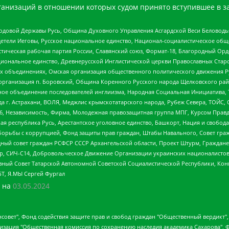
анизаций в отношении которых судом принято вступившее в з
 Родовой Державы Русь, Община Духовного Управления Асгардской Веси Беловод
детели Иеговы, Русское национальное единство, Национал-социалистическое об
истическая рабочая партия России, Славянский союз, Формат-18, Благородный Ор
ациональное единство, Древнерусской Инглистической церкви Православных Ста
ных объединениях, Омская организация общественного политического движения Р
рганизация п. Боровский, Община Коренного Русского народа Щелковского район
гиозное объединение последователей инглиизма, Народная Социальная Инициатива,
 г. Астрахани, ВОЛЯ, Меджлис крымскотатарского народа, Рубеж Севера, ТОЙС, 
6, Независимость, Фирма, Молодежная правозащитная группа МПГ, Курсом Правд
ая республика Русь, Арестантское уголовное единство, Башкорт, Нация и свобода,
орьбы с коррупцией, Фонд защиты прав граждан, Штабы Навального, Совет гражд
ный совет граждан РСФСР СССР Архангельской области, Проект Штурм, Граждане 
tsApp, СИЧ-С14, Добровольческое Движение Организации украинских националисто
ный Совет Татарской Автономной Советской Социалистической Республики, Кон
БТ, Я.МЫ Сергей Фургал
 на
03.05.2024
мная некоммерческая организация "Центр по работе с проблемой насилия "НАСИЛИЮ.НЕТ", Межрегиональный профессиональный союз работников здравоохранения "Альянс врачей", Юридическое лицо, зарегистрированное в Латвийской Республике, SIA "Medusa Project" (регистрационный номер 40103797863, дата регистрации 10.06.2014), Некоммерческая организация "Фонд по борьбе с коррупцией", Автономная некоммерческая организация "Институт права и публичной политики", Баданин Роман Сергеевич, Гликин Максим Александрович, Железнова Мария Михайловна, Лукьянова Юлия Сергеевна, Маетная Елизавета Витальевна, Маняхин Петр Борисович, Чуракова Ольга Владимировна, Ярош Юлия Петровна, Юридическое лицо "The Insider SIA", зарегистрированное в Риге, Латвийская Республика (дата регистрации 26.06.2015), являющееся администратором доменного имени интернет-издания "The Insider SIA", https://theins.ru, Постернак Алексей Евгеньевич, Рубин Михаил Аркадьевич, Анин Роман Александрович, Юридическое лицо Istories fonds, зарегистрированное в Латвийской Республике (регистрационный номер 50008295751, дата регистрации 24.02.2020), Великовский Дмитрий Александрович, Долинина Ирина Николаевна, Мароховская Алеся Алексеевна, Шлейнов Роман Юрьевич, Шмагун Олеся Валентиновна, Общество с ограниченной ответственностью "Альтаир 2021", Общество с ограниченной ответственностью "Вега 2021", Общество с ограниченной ответственностью "Главный редактор 2021", Общество с ограниченной ответственностью "Ромашки монолит", Важенков Артем Валерьевич, Ивановская областная общественная организация "Центр гендерных исследований", Гурман Юрий Альбертович, Медиапроект "ОВД-Инфо", Егоров Владимир Владимирович, Жилинский Владимир Александрович, Общество с ограниченной ответственностью "ЗП", Иванова София Юрьевна, Карезина Инна Павловна, Кильтау Екатерина Викторовна, Петров Алексей Викторович, Пискунов Сергей Евгеньевич, Смирнов Сергей Сергеевич, Тихонов Михаил Сергеевич, Общество с ограниченной ответственностью "ЖУРНАЛИСТ-ИНОСТРАННЫЙ АГЕНТ", Арапова Галина Юрьевна, Вольтская Татьяна Анатольевна, Американская компания "Mason G.E.S. Anonymous Foundation" (США), являющаяся владельцем интернет-издания https://mnews.world/, Компания "Stichting Bellingcat", зарегистрированная в Нидерландах (дата регистрации 11.07.2018), Захаров Андрей Вячеславович, Клепиковская Екатерина Дмитриевна, Общество с ограниченной ответственностью "МЕМО", Перл Роман Александрович, Симонов Евгений Алексеевич, Соловьева Елена Анатольевна, Сотников Даниил Владимирович, Сурначева Елизавета Дмитриевна, Автономная некоммерческая организация по защите прав человека и информированию населения "Якутия – Наше Мнение", Общество с ограниченной ответственностью "Москоу диджитал медиа", с 26.01.2023 Общество с ограниченной ответственностью "Чайка Белые сады", Ветошкина Валерия Валерьевна, Заговора Максим Александрович, Межрегиональное общественное движение "Российская ЛГБТ - сеть", Оленичев Максим Владимирович, Павлов Иван Юрьевич, Скворцова Елена Сергеевна, Общество с ограниченной ответственностью "Как бы инагент", Кочетков Игорь Викторович, Общество с ограниченной ответственностью "Честные выборы", Еланчик Олег Александрович, Общество с ограниченной ответственностью "Нобелевский призыв", Гималова Регина Эмилевна, Григорьев Андрей Валерьевич, Григорьева Алина Александровна, Ассоциация по содействию защите прав призывников, альтернативнослужащих и военнослужащих "Правозащитная группа "Гражданин.Армия.Право", Хисамова Регина Фаритовна, Автономная некоммерческая организация по реализации социально-правовых программ "Лилит", Дальн