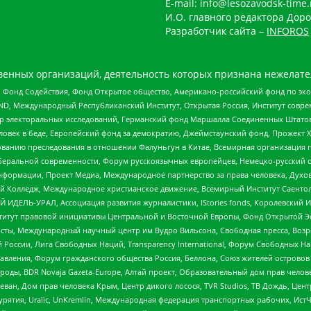
E-mail: info@lesozavodsk-time.
И.О. главного редактора Доро
Разработчик сайта –
INFOROS
енных организаций, деятельность которых признана нежелате
 Фонд Содействия, Фонд Открытое общество, Американо-российский фонд по э
 Международный Республиканский Институт, Открытая Россия, Институт совре
р электоральных исследований, Германский фонд Маршалла Соединенных Штатов
еловек в беде, Европейский фонд за демократию, Джеймстаунский фонд, Прожект
дованию преследования в отношении Фалуньгун в Китае, Всемирная организация 
беральной современности, Форум русскоязычных европейцев, Немецко-русский о
формации, Проект Медиа, Международное партнерство за права человека, Духов
 Колледж, Международное христианское движение, Всемирный Институт Саентол
 ИДЕЛЬ-УРАЛ, Ассоциация развития журналистики, IStories fonds, Королевск
r, Институт правовой инициативы Центральной и Восточной Европы, Фонд Открытой Э
ты, Международный научный центр им Вудро Вильсона, Свободная пресса, Возро
России, Лига Свободных Наций, Transparеncy International, Форум Свободных Н
правления, Форум гражданского общества Россия, Беллона, Союз жителей острово
роды, BDR Novaja Gazeta-Europe, Алтай проект, Образовательный дом прав челов
еван, Дом прав человека Крым, Центр дикого лосося, TVR Studios, ТВ Дождь, Це
урятия, Uralic, UnKremlin, Международная федерация транспортных рабочих, Ист