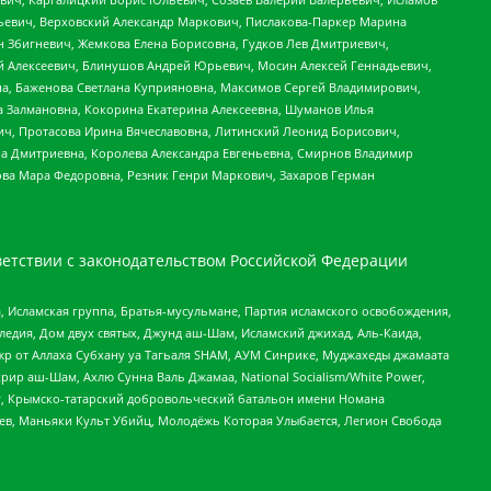
льевич, Верховский Александр Маркович, Пислакова-Паркер Марина
н Збигневич, Жемкова Елена Борисовна, Гудков Лев Дмитриевич,
й Алексеевич, Блинушов Андрей Юрьевич, Мосин Алексей Геннадьевич,
а, Баженова Светлана Куприяновна, Максимов Сергей Владимирович,
а Залмановна, Кокорина Екатерина Алексеевна, Шуманов Илья
ч, Протасова Ирина Вячеславовна, Литинский Леонид Борисович,
а Дмитриевна, Королева Александра Евгеньевна, Смирнов Владимир
ова Мара Федоровна, Резник Генри Маркович, Захаров Герман
етствии с законодательством Российской Федерации
 Исламская группа, Братья-мусульмане, Партия исламского освобождения,
едия, Дом двух святых, Джунд аш-Шам, Исламский джихад, Аль-Каида,
жр от Аллаха Субхану уа Тагьаля SHAM, АУМ Синрике, Муджахеды джамаата
рир аш-Шам, Ахлю Сунна Валь Джамаа, National Socialism/White Power,
рг, Крымско-татарский добровольческий батальон имени Номана
оев, Маньяки Культ Убийц, Молодёжь Которая Улыбается, Легион Свобода