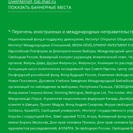
LiveInternet, top.mail.ru
ПОКАЗАТЬ БАННЕРНЫЕ МЕСТА
* Перечень иностранных и международных неправительств
Национальный фонд в поддержку демократии, Институт Открытое Общество
Институт Международных Отношений, MEDIA DEVELOPMENT INVESTMENT FUND,
Европейская Платформа за Демократические Выборы, Международный цент
Свободная Россия, Всемирный конгресс украинцев, Атлантический совет, Ч
органов, Фалунь Дафа, Друзья Фалуньгун, Фалуньгун, Коалиция по рассле
Ассоциация школ политических исследований при Совете Европы, Центр ли
Оксфордский российский фонд, Фонд Будущее России, Компания свободы ин
Новое Поколение, Духовное Учебное Заведение Международный Библейский
организаций по наблюдению за выборами, Республика Польша, СВОБОДНЫЙ
Фонд имени Генриха Бёлля, Stichting Bellingcat, Bellingcat Ltd, The Inside
Макдональда-Лорье, Украинская национальная федерация Канады, Декабрис
комитет в Швеции, Проект Медуза, Фонд Андрея Сахарова, Форум свободной 
Solidarus, КрымSOS, Свободный университет, Институт государственного у
борьбы с коррупцией Инк, Завет церквей TCCN, Агора, Всемирный фонд при
имени Бориса Звозскова, Дом прав человека Тбилиси, Дом прав человека Ер
журналистов расследователей, АЛЛАТРА, За свободную Россию, Свободная Б