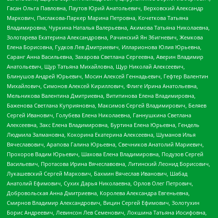
Гасан Ольга Павловна, Паутов Юрий Анатольевич, Верховский Александр
Маркович, Пислакова-Паркер Марина Петровна, Кочеткова Татьяна
Владимировна, Чуркина Наталья Валерьевна, Акимова Татьяна Николаевна,
Золотарева Екатерина Александровна, Рачинский Ян Збигневич, Жемкова
Елена Борисовна, Гудков Лев Дмитриевич, Илларионова Юлия Юрьевна,
Саранг Анна Васильевна, Захарова Светлана Сергеевна, Аверин Владимир
Анатольевич, Щур Татьяна Михайловна, Щур Николай Алексеевич,
Блинушов Андрей Юрьевич, Мосин Алексей Геннадьевич, Гефтер Валентин
Михайлович, Симонов Алексей Кириллович, Флиге Ирина Анатольевна,
Мельникова Валентина Дмитриевна, Вититинова Елена Владимировна,
Баженова Светлана Куприяновна, Максимов Сергей Владимирович, Беляев
Сергей Иванович, Голубева Елена Николаевна, Ганнушкина Светлана
Алексеевна, Закс Елена Владимировна, Буртина Елена Юрьевна, Гендель
Людмила Залмановна, Кокорина Екатерина Алексеевна, Шуманов Илья
Вячеславович, Арапова Галина Юрьевна, Свечников Анатолий Мариевич,
Прохоров Вадим Юрьевич, Шахова Елена Владимировна, Подузов Сергей
Васильевич, Протасова Ирина Вячеславовна, Литинский Леонид Борисович,
Лукашевский Сергей Маркович, Бахмин Вячеслав Иванович, Шабад
Анатолий Ефимович, Сухих Дарья Николаевна, Орлов Олег Петрович,
Добровольская Анна Дмитриевна, Королева Александра Евгеньевна,
Смирнов Владимир Александрович, Вицин Сергей Ефимович, Золотухин
Борис Андреевич, Левинсон Лев Семенович, Локшина Татьяна Иосифовна,