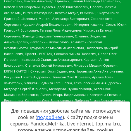
Для повышения удобства сайта мы используем
cookies (
подробнее
). К сайту подключены
сервисы Yandex.Metrika, LiveInternet, top.mail.ru,
Источник:
https://minjust.gov.ru/uploaded/files/reestr-
которые также используют файлы cookies