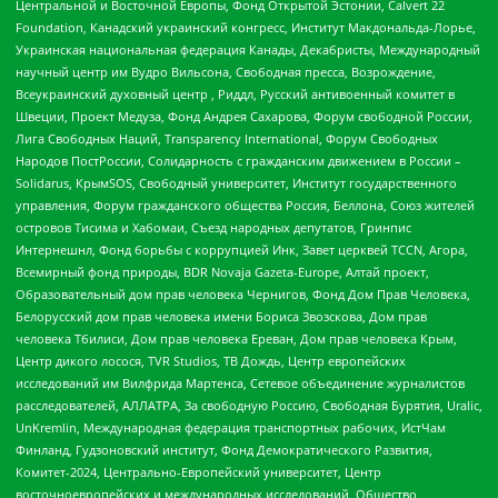
Центральной и Восточной Европы, Фонд Открытой Эстонии, Calvert 22
Foundation, Канадский украинский конгресс, Институт Макдональда-Лорье,
Украинская национальная федерация Канады, Декабристы, Международный
научный центр им Вудро Вильсона, Свободная пресса, Возрождение,
Всеукраинский духовный центр , Риддл, Русский антивоенный комитет в
Швеции, Проект Медуза, Фонд Андрея Сахарова, Форум свободной России,
Лига Свободных Наций, Transparеncy International, Форум Свободных
Народов ПостРоссии, Солидарность с гражданским движением в России –
Solidarus, КрымSOS, Свободный университет, Институт государственного
управления, Форум гражданского общества Россия, Беллона, Союз жителей
островов Тисима и Хабомаи, Съезд народных депутатов, Гринпис
Интернешнл, Фонд борьбы с коррупцией Инк, Завет церквей TCCN, Агора,
Всемирный фонд природы, BDR Novaja Gazeta-Europe, Алтай проект,
Образовательный дом прав человека Чернигов, Фонд Дом Прав Человека,
Белорусский дом прав человека имени Бориса Звозскова, Дом прав
человека Тбилиси, Дом прав человека Ереван, Дом прав человека Крым,
Центр дикого лосося, TVR Studios, ТВ Дождь, Центр европейских
исследований им Вилфрида Мартенса, Сетевое объединение журналистов
расследователей, АЛЛАТРА, За свободную Россию, Свободная Бурятия, Uralic,
UnKremlin, Международная федерация транспортных рабочих, ИстЧам
Финланд, Гудзоновский институт, Фонд Демократического Развития,
Комитет-2024, Центрально-Европейский университет, Центр
восточноевропейских и международных исследований, Общество