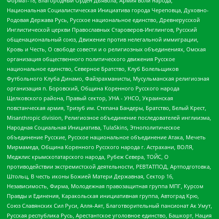
Формат-18, Благородный Орден Дьявола, Армия воли народа,
Национальная Социалистическая Инициатива города Череповца, Духовно-
Родовая Держава Русь, Русское национальное единство, Древнерусской
Инглистической церкви Православных Староверов-Инглингов, Русский
общенациональный союз, Движение против нелегальной иммиграции,
Кровь и Честь, О свободе совести и о религиозных объединениях, Омская
организация общественного политического движения Русское
национальное единство, Северное Братство, Клуб Болельщиков
Футбольного Клуба Динамо, Файзрахманисты, Мусульманская религиозная
организация п. Боровский, Община Коренного Русского народа
Щелковского района, Правый сектор, УНА - УНСО, Украинская
повстанческая армия, Тризуб им. Степана Бандеры, Братство, Белый Крест,
Misanthropic division, Религиозное объединение последователей инглиизма,
Народная Социальная Инициатива, TulaSkins, Этнополитическое
объединение Русские, Русское национальное объединение Атака, Мечеть
Мирмамеда, Община Коренного Русского народа г. Астрахани, ВОЛЯ,
Меджлис крымскотатарского народа, Рубеж Севера, ТОЙС, О
противодействии экстремистской деятельности, РЕВТАТПОД, Артподготовка,
Штольц, В честь иконы Божией Матери Державная, Сектор 16,
Независимость, Фирма, Молодежная правозащитная группа МПГ, Курсом
Правды и Единения, Каракольская инициативная группа, Автоград Крю,
Союз Славянских Сил Руси, Алля-Аят, Благотворительный пансионат Ак Умут,
Русская республика Русь, Арестантское уголовное единство, Башкорт, Нация