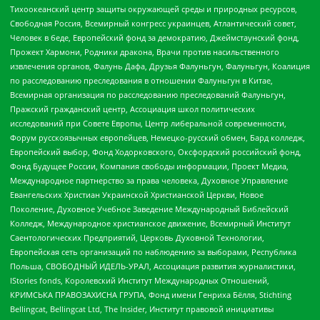
Тихоокеанский центр защиты окружающей среды и природных ресурсов,
Свободная Россия, Всемирный конгресс украинцев, Атлантический совет,
Человек в беде, Европейский фонд за демократию, Джеймстаунский фонд,
Прожект Хармони, Родники дракона, Врачи против насильственного
извлечения органов, Фалунь Дафа, Друзья Фалуньгун, Фалуньгун, Коалиция
по расследованию преследования в отношении Фалуньгун в Китае,
Всемирная организация по расследованию преследований Фалуньгун,
Пражский гражданский центр, Ассоциация школ политических
исследований при Совете Европы, Центр либеральной современности,
Форум русскоязычных европейцев, Немецко-русский обмен, Бард колледж,
Европейский выбор, Фонд Ходорковского, Оксфордский российский фонд,
Фонд Будущее России, Компания свободы информации, Проект Медиа,
Международное партнерство за права человека, Духовное Управление
Евангельских Христиан Украинской Христианской Церкви, Новое
Поколение, Духовное Учебное Заведение Международный Библейский
Колледж, Международное христианское движение, Всемирный Институт
Саентологических Предприятий, Церковь Духовной Технологии,
Европейская сеть организаций по наблюдению за выборами, Республика
Польша, СВОБОДНЫЙ ИДЕЛЬ-УРАЛ, Ассоциация развития журналистики,
IStories fonds, Королевский Институт Международных Отношений,
КРИМСЬКА ПРАВОЗАХИСНА ГРУПА, Фонд имени Генриха Бёлля, Stichting
Bellingcat, Bellingcat Ltd, The Insider, Институт правовой инициативы