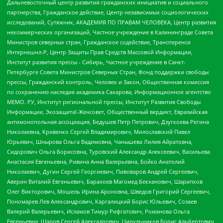
Дальневосточный центр развития гражданских инициатив и социального
партнерства, Гражданское действие, Центр независимых социологических
исследований, Сутяжник, АКАДЕМИЯ ПО ПРАВАМ ЧЕЛОВЕКА, Центр развития
некоммерческих организаций, Частное учреждение в Калининграде Совета
Министров северных стран, Гражданское содействие, Трансперенси
Интернешнл-Р, Центр Защиты Прав Средств Массовой Информации,
Институт развития прессы - Сибирь, Частное учреждение в Санкт-
Петербурге Совета Министров Северных Стран, Фонд поддержки свободы
прессы, Гражданский контроль, Человек и Закон, Общественная комиссия
по сохранению наследия академика Сахарова, Информационное агентство
МЕМО. РУ, Институт региональной прессы, Институт Развития Свободы
Информации, Экозащита!-Женсовет, Общественный вердикт, Евразийская
антимонопольная ассоциация, Бедушев Петр Петрович, Дзугкоева Регина
Николаевна, Кривенко Сергей Владимирович, Милославский Павел
Юрьевич, Шнырова Ольга Вадимовна, Чанышева Лилия Айратовна,
Сидорович Ольга Борисовна, Туровский Александр Алексеевич, Васильева
Анастасия Евгеньевна, Ривина Анна Валерьевна, Бойко Анатолий
Николаевич, Дугин Сергей Георгиевич, Пивоваров Андрей Сергеевич,
Аверин Виталий Евгеньевич, Барахоев Магомед Бекханович, Шарипков
Олег Викторович, Мошель Ирина Ароновна, Шведов Григорий Сергеевич,
Пономарев Лев Александрович, Каргалицкий Борис Юльевич, Созаев
Валерий Валерьевич, Исламов Тимур Рифгатович, Романова Ольга
Евгеньевна, Щаров Сергей Алексадрович, Цирульников Борис Альбертович,