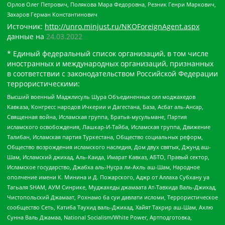
Орлов Олег Петрович, Полякова Мара Федоровна, Резник Генри Маркович,
Захаров Герман Константинович
Источник:
http://unro.minjust.ru/NKOForeignAgent.aspx
данные на
24.03.2022
* Единый федеральный список организаций, в том числе
иностранных и международных организаций, признанных
в соответствии с законодательством Российской Федерации
террористическими:
Высший военный Маджлисуль Шура Объединенных сил моджахедов
Кавказа, Конгресс народов Ичкерии и Дагестана, База, Асбат аль-Ансар,
Священная война, Исламская группа, Братья-мусульмане, Партия
исламского освобождения, Лашкар-И-Тайба, Исламская группа, Движение
Талибан, Исламская партия Туркестана, Общество социальных реформ,
Общество возрождения исламского наследия, Дом двух святых, Джунд аш-
Шам, Исламский джихад, Аль-Каида, Имарат Кавказ, АБТО, Правый сектор,
Исламское государство, Джабха аль-Нусра ли-Ахль аш-Шам, Народное
ополчение имени К. Минина и Д. Пожарского, Аджр от Аллаха Субхану уа
Тагьаля SHAM, АУМ Синрике, Муджахеды джамаата Ат-Тавхида Валь-Джихад,
Чистопольский Джамаат, Рохнамо ба суи давлати исломи, Террористическое
сообщество Сеть, Катиба Таухид валь-Джихад, Хайят Тахрир аш-Шам, Ахлю
Сунна Валь Джамаа, National Socialism/White Power, Артподготовка,