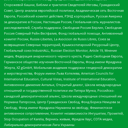
Сторожевой башни, Библии и трактатов Свидетелей Иеговы, Гражданский
Совет, Центр анализа европейской политики, Академическая сеть Восточная
Европа, Российский комитет действия, РЭНД корпорейшн, Русская Америка
за демократию в России, Настоящая Россия, Глобальная сеть журналистов-
расследователей, Служба поддержки, Свободная Россия Берлин, Свободная
Россия Северный Рейн-Вестфалия, Фонд глобальной помощи, Антивоенный
комитет России, Russie-Libertes, La Asocicion de Rusos Libres, Союз за
возвращение Северных территорий, Крымскотатарский Ресурсный Центр,
Глобальный союз IndustriALL, Russian Election Monitor, Article 19, Мнение
медиа, Федерация анархического черного креста, Радио Свободная Европа,
Германское общество изучения Восточной Европы, Фонд имени Фридриха
Эберта, XZ gGmbH, Мобильная академия поддержки гендерной демократии
и миротворчества, Форум имени Льва Копелева, American Councils for
International Education, Cultural Vistas, Institute of International Education,
Антивоенное движение Антальи, Открытый диалог, Школа международных
отношений и государственной политики им Питера Мунка, Российско-
канадский демократический альянс, Школа международных отношений им
Нормана Патерсона, Центр Гражданских Свобод, Фонд Бориса Немцова за
Свободу, Фонд имени Фридриха Науманна за свободу, Феминистское
антивоенное сопротивление, Комитет независимости Ингушетии, Прометей,
Stop Occupation of Karelia, Вернись живым, Фридом Хаус, СОТА медиа,
Либерально-демократическая Лига Украины