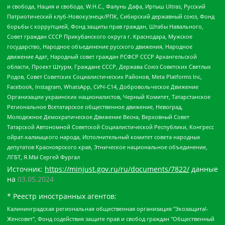
и свобода, Нация и свобода, W.H.С., Фалунь Дафа, Иртыш Ultras, Русский
Патриотический клуб-Новокузнецк/РПК, Сибирский державный союз, Фонд
борьбы с коррупцией, Фонд защиты прав граждан, Штабы Навального,
Совет граждан СССР Прикубанского округа г. Краснодара, Мужское
государство, Народное объединение русского движения, Народное
движение Адат, Народный совет граждан РСФСР СССР Архангельской
области, Проект Штурм, Граждане СССР, Держава Союз Советских Светлых
Родов, Совет Советских Социалистических Районов, Meta Platforms Inc,
Facebook, Instagram, WhatsApp, СИЧ-С14, Добровольческое Движение
Организации украинских националистов, Черный Комитет, Татарстанское
Региональное Всетатарское общественное движение, Невоград,
Молодежное Демократическое Движение Весна, Верховный Совет
Татарской Автономной Советской Социалистической Республики, Конгресс
ойрат-калмыцкого народа, Исполнительный комитет совета народных
депутатов Красноярского края, Этническое национальное объединение,
ЛГБТ, Я.МЫ Сергей Фургал
Источник:
https://minjust.gov.ru/ru/documents/7822/
данные
на
03.05.2024
* Реестр иностранных агентов:
Калининградская региональная общественная организация "Экозащита!-Женсовет", Фонд содействия защите прав и свобод граждан "Общественный вердикт", Фонд "Институт Развития Свободы Информации", Частное учреждение "Информационное агентство МЕМО. РУ", Региональная общественная организация "Общественная комиссия по сохранению наследия академика Сахарова", Фонд поддержки свободы прессы, Санкт-Петербургская общественная правозащитная организация "Гражданский контроль", Межрегиональная общественная организация "Информационно-просветительский центр "Мемориал", Региональный Фонд "Центр Защиты Прав Средств Массовой Информации", с 05.12.2023 Фонд "Центр Защиты Прав Средств массовой информации", Региональная общественная благотворительная организация помощи беженцам и мигрантам "Гражданское содействие", Негосударственное образовательное учреждение дополнительного профессионального образования (повышение квалификации) специалистов "АКАДЕМИЯ ПО ПРАВАМ ЧЕЛОВЕКА", Свердловская региональная общественная организация "Сутяжник", Автономная некоммерческая организация "Центр независимых социологических исследований", Союз общественных объединений "Российский исследовательский центр по правам человека", Региональное общественное учреждение научно-информационный центр "МЕМОРИАЛ", Некоммерческая организация "Фонд защиты гласности", Автономная некоммерческая организация "Институт прав человека", Городская общественная организация "Екатеринбургское общество "МЕМОРИАЛ", Городская общественная организация "Рязанское историко-просветительское и правозащитное общество "Мемориал" (Рязанский Мемориал), Челябинский региональный орган общественной самодеятельности – женское общественное объединение "Женщины Евразии", Челябинский региональный орган общественной самодеятельности "Уральская правозащитная группа", Фонд содействия защите здоровья и социальной справедливости имени Андрея Рылькова, Автономная Некоммерческая Организация "Аналитический Центр Юрия Левады", Автономная некоммерческая организация социальной поддержки населения "Проект Апрель", Региональная общественная организация помощи женщинам и детям, находящимся в кризисной ситуации "Информационно-методический центр "Анна", Фонд содействия развитию массовых коммуникаций и правовому просвещению "Так-так-Так", Фонд содействия устойчивому развитию "Серебряная тайга", Свердловский региональный общественный фонд социальных проектов "Новое время", "Idel.Реалии", Кавказ.Реалии, Крым.Реалии, Телеканал Настоящее Время, Татаро-башкирская служба Радио Свобода (Azatliq Radiosi), Радио Свободная Европа/Радио Свобода (PCE/PC), "Сибирь.Реалии", "Фактограф", Благотворительный фонд помощи осужденным и их семьям, Автономная некоммерческая организация "Институт глобализации и социальных движений", Фонд "В защиту прав заключенных", Частное учреждение "Центр поддержки и содействия развитию средств массовой информации", Пензенский региональный общественный благотворительный фонд "Гражданский союз", "Север.Реалии", Некоммерческая организация Фонд "Правовая инициатива", Общество с ограниченной ответственностью "Радио Свободная Европа/Радио Свобода", Чешское информационное агентство "MEDIUM-ORIENT", Красноярская региональная общественная организация "Мы против СПИДа", Камалягин Денис Николаевич, Маркелов Сергей Евгеньевич, Пономарев Лев Александрович, Савицкая Людмила Алексеевна, Автономная некоммерческая организация "Центр по работе с проблемой насилия "НАСИЛИЮ.НЕТ", Межрегиональный профессиональный союз работников здравоохранения "Альянс врачей", Юридическое лицо, зарегистрированное в Латвийской Республике, SIA "Medusa Project" (регистрационный номер 40103797863, дата регистрации 10.06.2014), Некоммерческая организация "Фонд по борьбе с коррупцией", Автономная некоммерческая организация "Институт права и публичной политики", Баданин Роман Сергеевич, Гликин Максим Александрович, Железнова Мария Михайловна, Лукьянова Юлия Сергеевна, Маетная Елизавета Витальевна, Маняхин Петр Борисович, Чуракова Ольга Владимировна, Ярош Юлия Петровна, Юридическое лицо "The Insider SIA", зарегистрированное в Риге, Латвийская Республика (дата регистрации 26.06.2015), являющееся администратором доменного имени интернет-издания "The Insider SIA", https://theins.ru, Постернак Алексей Евгеньевич, Рубин Михаил Аркадьевич, Анин Роман Александрович, Юридическое лицо Istories fonds, зарегистрированное в Латвийской Республике (регистрационный номер 50008295751, дата регистрации 24.02.2020), Великовский Дмитрий Александрович, Долинина Ирина Николаевна, Мароховская Алеся Алексеевна, Шлейнов Роман Юрьевич, Шмагун Олеся Валентиновна, Общество с ограниченной ответственностью "Альтаир 2021", Общество с ограниченной ответственностью "Вега 2021", Общество с ограниченной ответственностью "Главный редактор 2021", Общество с ограниченной ответственностью "Ромашки монолит", Важенков Артем Валерьевич, Ивановская областная общественная организация "Центр гендерных исследований", Гурман Юрий Альбертович, Медиапроект "ОВД-Инфо", Егоров Владимир Владимирович, Жилинский Владимир Александрович, Общество с ограниченной ответственностью "ЗП", Иванова София Юрьевна, Карезина Инна Павловна, Кильтау Екатерина Викторовна, Петров Алексей Викторович, Пискунов Сергей Евгеньевич, Смирнов Сергей Сергеевич, Тихонов Михаил Сергеевич, Общество с ограниченной ответственностью "ЖУРНАЛИСТ-ИНОСТРАННЫЙ АГЕНТ", Арапова Галина Юрьевна, Вольтская Татьяна Анатольевна, Американская компания "Mason G.E.S. Anonymous Foundation" (США), являющаяся владельцем интернет-издания https://mnews.world/, Компания "Stichting Bellingcat", зарегистрированная в Нидерландах (дата регистрации 11.07.2018), Захаров Андрей Вячеславович, Клепиковская Екатерина Дмитриевна, Общество с ограниченной ответственностью "МЕМО", Перл Роман Александрович, Симонов Евгений Алексеевич, Соловьева Елена Анатольевна, Сотников Даниил Владимирович, Сурначева Елизавета Дмитриевна, Автономная некоммерческая организация по защите прав человека и информированию населения "Якутия – Наше Мнение", Общество с ограниченной ответственностью "Москоу диджитал медиа", с 26.01.2023 Общество с ограниченной ответственностью "Чайка Белые сады", Ветошкина Валерия Валерьевна, Заговора Максим Александрович, Межрегиональное общественное движение "Российская ЛГБТ - сеть", Оленичев Максим Владимирович, Павлов Иван Юрьевич, Скворцова Елена Сергеевна, Общество с ограниченной ответственностью "Как бы инагент", Кочетков Игорь Викторович, Общество с ограниченной ответственностью "Честные выборы", Еланчик Олег Александрович, Общество с ограниченной ответственностью "Нобелевский призыв", Гималова Регина Эмилевна, Григорьев Андрей Валерьевич, Григорьева Алина Александровна, Ассоциация по содействию защите прав призывников, альтернативнослужащих и военнослужащих "Правозащитная группа "Гражданин.Армия.Право", Хисамова Регина Фаритовна, Автономная некоммерческая организация по реализации социально-правовых программ "Лилит", Дальневосточное общественное движение "Маяк", Санкт-Петербургская ЛГБТ-инициативная группа "Выход", Инициативная группа ЛГБТ+ "Реверс", Алексеев Андрей Викторович, Бекбулатова Таисия Львовна, Беляев Иван Михайлович, Владыкина Елена Сергеевна, Гельман Марат Александрович, Никульшина Вероника Юрьевна, Толоконникова Надежда Андреевна, Шендерович Виктор Анатольевич, Общество с ограниченной ответственностью "Данное сообщение", Общество с ограниченной ответственностью Издательский дом "Новая глава", Айнбиндер Александра Александровна, Московский комьюнити-центр для ЛГБТ+инициатив, Благотворительный фонд развития филантропии, Deutsche Welle (Германия, Kurt-Schumacher-Strasse 3, 53113 Bonn), Борзунова Мария Михайловна, Воробьев Виктор Викторович, Голубева Анна Львовна, Константинова Алла Михайловна, Малкова Ирина Владимировна, Мурадов Мурад Абдулгалимович, Осетинская Елизавета Николаевна, Понасенков Евгений Николаевич, Ганапольский Матвей Юрьевич, Киселев Евгений Алексеевич, Борухович Ирина Григорьевна, Дремин Иван Тимофеевич, Дубровский Дмитрий Викторович, Красноярская региональная общественная организация поддержки и развития альтернативных образовательных технологий и межкультурных коммуникаций "ИНТЕРРА", Маяковская Екатерина Алексеевна, Фейгин Марк Захарович, Филимонов Андрей Викторович, Дзугкоева Регина Николаевна, Доброхотов Роман Александрович, Дудь Юрий Александрович, Елкин Сергей Владимирович, Кругликов Кирилл Игоревич, Сабунаева Мария Леонидовна, Семенов Алексей Владимирович, Шаинян Карен Багратович, Шульман Екатерина Михайловна, Асафьев Артур Валерьевич, Вахштайн Виктор Семенович, Венедиктов Алексей Алексеевич, Лушникова Екатерина Евгеньевна, Волков Леонид Михайлович, Невзоров Александр Глебович, Пархоменко Сергей Борисович, Сироткин Ярослав Николаевич, Кара-Мурза Владимир Владимирович, Баранова Наталья Владимировна, Гозман Леонид Яковлевич, Кагарлицкий Борис Юльевич, Климарев Михаил Валерьевич, Милов Владимир Станиславович, Автономная некоммерческая организация Краснодарский центр современного искусства "Типография", Моргенштерн Алишер Тагирович, Соболь Любовь Эдуардовна, Общество с ограниченной ответственностью "ЛИЗА НОРМ", Каспаров Гарри Кимович, Ходорковский Михаил Борисович, Общество с ограниченной ответственностью "Апрельские тезисы", Данилович Ирина Брониславовна, Кашин Олег Владимирович, Петров Николай Владимирович, Пивоваров Алексей Владимирович, Соколов Михаил Владимирович, Цветкова Юлия Владимировна, Чичваркин Евгений Александрович, Комитет против пыток/Команда против пыток, Общество с ограниченной ответственностью "Первый научный", Общество с ограниченной ответственностью "Вертолет и ко", Белоцерковская Вероника Борисовна, Кац Максим Евгеньевич, Лазарева Татьяна Юрьевна, Шаведдинов Руслан Табризович, Яшин Илья Валерьевич, Общество с ограниченной ответственностью "Иноагент ААВ", Алешковский Дмитрий Петрович, Альбац Евгения Марковна, Быков Дмитрий Львович, Галямина Юлия Евгеньевна, Лойко Сергей Леонидович, Мартынов Кирилл Константинович, Медведев Сергей Александрович, Крашенинников Федор Геннадиевич, Гордеева Катерина Вл