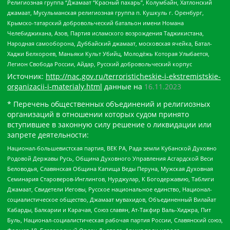
Религиозная группа “Джамаат “Красный пахарь”, Колумбайн, Хатлонский
джамаат, Мусульманская религиозная группа п. Кушкуль г. Оренбург,
Крымско-татарский добровольческий батальон имени Номана
Челебиджихана, Азов, Партия исламского возрождения Таджикистана,
Народная самооборона, Дуббайский джамаат, московская ячейка, Батал-
Хаджи Белхороев, Маньяки Культ Убийц, Молодёжь Которая Улыбается,
Легион Свобода России, Айдар, Русский добровольческий корпус
Источник:
http://nac.gov.ru/terroristicheskie-i-ekstremistskie-
organizacii-i-materialy.html
данные на
16.11.2023
* Перечень общественных объединений и религиозных
организаций в отношении которых судом принято
вступившее в законную силу решение о ликвидации или
запрете деятельности:
Национал-большевистская партия, ВЕК РА, Рада земли Кубанской Духовно
Родовой Державы Русь, Община Духовного Управления Асгардской Веси
Беловодья, Славянская Община Капища Веды Перуна, Мужская Духовная
Семинария Староверов-Инглингов, Нурджулар, К Богодержавию, Таблиги
Джамаат, Свидетели Иеговы, Русское национальное единство, Национал-
социалистическое общество, Джамаат мувахидов, Объединенный Вилайат
Кабарды, Балкарии и Карачая, Союз славян, Ат-Такфир Валь-Хиджра, Пит
Буль, Национал-социалистическая рабочая партия России, Славянский союз,