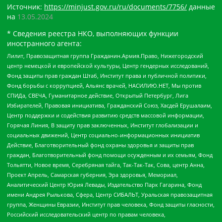
Источник:
https://minjust.gov.ru/ru/documents/7756/
данные
на
13.05.2024
* Сведения реестра НКО, выполняющих функции
иностранного агента:
Лилит, Правозащитная группа Гражданин.Армия.Право, Нижегородский
центр немецкой и европейской культуры, Центр гендерных исследований,
Фонд защиты прав граждан Штаб, Институт права и публичной политики,
Фонд борьбы с коррупцией, Альянс врачей, НАСИЛИЮ.НЕТ, Мы против
СПИДа, СВЕЧА, Гуманитарное действие, Открытый Петербург, Лига
Избирателей, Правовая инициатива, Гражданский Союз, Хасдей Ерушалаим,
Центр поддержки и содействия развитию средств массовой информации,
Горячая Линия, В защиту прав заключенных, Институт глобализации и
социальных движений, Центр социально-информационных инициатив
Действие, Благотворительный фонд охраны здоровья и защиты прав
граждан, Благотворительный фонд помощи осужденным и их семьям, Фонд
Тольятти, Новое время, Серебряная тайга, Так-Так-Так, Сова, центр Анна,
Проект Апрель, Самарская губерния, Эра здоровья, Мемориал,
Аналитический Центр Юрия Левады, Издательство Парк Гагарина, Фонд
имени Андрея Рылькова, Сфера, Центр СИБАЛЬТ, Уральская правозащитная
группа, Женщины Евразии, Институт прав человека, Фонд защиты гласности,
Российский исследовательский центр по правам человека,