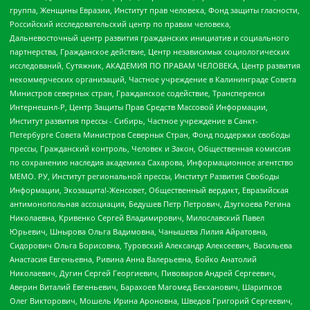
группа, Женщины Евразии, Институт прав человека, Фонд защиты гласности,
Российский исследовательский центр по правам человека,
Дальневосточный центр развития гражданских инициатив и социального
партнерства, Гражданское действие, Центр независимых социологических
исследований, Сутяжник, АКАДЕМИЯ ПО ПРАВАМ ЧЕЛОВЕКА, Центр развития
некоммерческих организаций, Частное учреждение в Калининграде Совета
Министров северных стран, Гражданское содействие, Трансперенси
Интернешнл-Р, Центр Защиты Прав Средств Массовой Информации,
Институт развития прессы - Сибирь, Частное учреждение в Санкт-
Петербурге Совета Министров Северных Стран, Фонд поддержки свободы
прессы, Гражданский контроль, Человек и Закон, Общественная комиссия
по сохранению наследия академика Сахарова, Информационное агентство
МЕМО. РУ, Институт региональной прессы, Институт Развития Свободы
Информации, Экозащита!-Женсовет, Общественный вердикт, Евразийская
антимонопольная ассоциация, Бедушев Петр Петрович, Дзугкоева Регина
Николаевна, Кривенко Сергей Владимирович, Милославский Павел
Юрьевич, Шнырова Ольга Вадимовна, Чанышева Лилия Айратовна,
Сидорович Ольга Борисовна, Туровский Александр Алексеевич, Васильева
Анастасия Евгеньевна, Ривина Анна Валерьевна, Бойко Анатолий
Николаевич, Дугин Сергей Георгиевич, Пивоваров Андрей Сергеевич,
Аверин Виталий Евгеньевич, Барахоев Магомед Бекханович, Шарипков
Олег Викторович, Мошель Ирина Ароновна, Шведов Григорий Сергеевич,