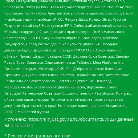
Правды и Единения, Каракольская инициативная группа, Автоград Крю,
Союз Славянских Сил Руси, Алля-Аят, Благотворительный пансионат Ак Умут,
Русская республика Русь, Арестантское уголовное единство, Башкорт, Нация
и свобода, Нация и свобода, W.H.С., Фалунь Дафа, Иртыш Ultras, Русский
Патриотический клуб-Новокузнецк/РПК, Сибирский державный союз, Фонд
борьбы с коррупцией, Фонд защиты прав граждан, Штабы Навального,
Совет граждан СССР Прикубанского округа г. Краснодара, Мужское
государство, Народное объединение русского движения, Народное
движение Адат, Народный совет граждан РСФСР СССР Архангельской
области, Проект Штурм, Граждане СССР, Держава Союз Советских Светлых
Родов, Совет Советских Социалистических Районов, Meta Platforms Inc,
Facebook, Instagram, WhatsApp, СИЧ-С14, Добровольческое Движение
Организации украинских националистов, Черный Комитет, Татарстанское
Региональное Всетатарское общественное движение, Невоград,
Молодежное Демократическое Движение Весна, Верховный Совет
Татарской Автономной Советской Социалистической Республики, Конгресс
ойрат-калмыцкого народа, Исполнительный комитет совета народных
депутатов Красноярского края, Этническое национальное объединение,
ЛГБТ, Я.МЫ Сергей Фургал
Источник:
https://minjust.gov.ru/ru/documents/7822/
данные
на
03.05.2024
* Реестр иностранных агентов: