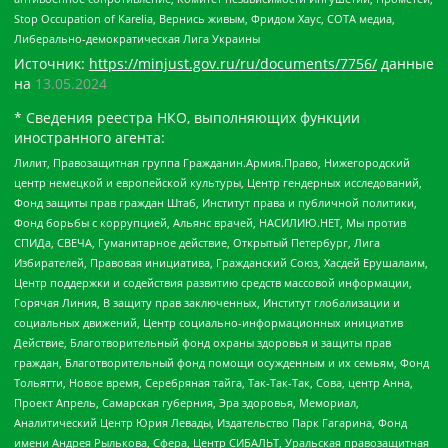
Stop Occupation of Karelia, Вернись живым, Фридом Хаус, СОТА медиа,
Либерально-демократическая Лига Украины
Источник:
https://minjust.gov.ru/ru/documents/7756/
данные
на
13.05.2024
* Сведения реестра НКО, выполняющих функции
иностранного агента:
Лилит, Правозащитная группа Гражданин.Армия.Право, Нижегородский
центр немецкой и европейской культуры, Центр гендерных исследований,
Фонд защиты прав граждан Штаб, Институт права и публичной политики,
Фонд борьбы с коррупцией, Альянс врачей, НАСИЛИЮ.НЕТ, Мы против
СПИДа, СВЕЧА, Гуманитарное действие, Открытый Петербург, Лига
Избирателей, Правовая инициатива, Гражданский Союз, Хасдей Ерушалаим,
Центр поддержки и содействия развитию средств массовой информации,
Горячая Линия, В защиту прав заключенных, Институт глобализации и
социальных движений, Центр социально-информационных инициатив
Действие, Благотворительный фонд охраны здоровья и защиты прав
граждан, Благотворительный фонд помощи осужденным и их семьям, Фонд
Тольятти, Новое время, Серебряная тайга, Так-Так-Так, Сова, центр Анна,
Проект Апрель, Самарская губерния, Эра здоровья, Мемориал,
Аналитический Центр Юрия Левады, Издательство Парк Гагарина, Фонд
имени Андрея Рылькова, Сфера, Центр СИБАЛЬТ, Уральская правозащитная