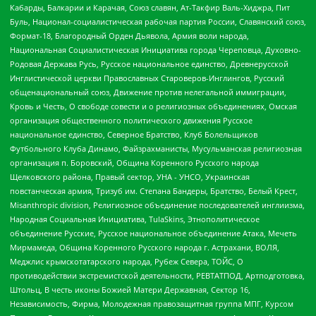
Кабарды, Балкарии и Карачая, Союз славян, Ат-Такфир Валь-Хиджра, Пит
Буль, Национал-социалистическая рабочая партия России, Славянский союз,
Формат-18, Благородный Орден Дьявола, Армия воли народа,
Национальная Социалистическая Инициатива города Череповца, Духовно-
Родовая Держава Русь, Русское национальное единство, Древнерусской
Инглистической церкви Православных Староверов-Инглингов, Русский
общенациональный союз, Движение против нелегальной иммиграции,
Кровь и Честь, О свободе совести и о религиозных объединениях, Омская
организация общественного политического движения Русское
национальное единство, Северное Братство, Клуб Болельщиков
Футбольного Клуба Динамо, Файзрахманисты, Мусульманская религиозная
организация п. Боровский, Община Коренного Русского народа
Щелковского района, Правый сектор, УНА - УНСО, Украинская
повстанческая армия, Тризуб им. Степана Бандеры, Братство, Белый Крест,
Misanthropic division, Религиозное объединение последователей инглиизма,
Народная Социальная Инициатива, TulaSkins, Этнополитическое
объединение Русские, Русское национальное объединение Атака, Мечеть
Мирмамеда, Община Коренного Русского народа г. Астрахани, ВОЛЯ,
Меджлис крымскотатарского народа, Рубеж Севера, ТОЙС, О
противодействии экстремистской деятельности, РЕВТАТПОД, Артподготовка,
Штольц, В честь иконы Божией Матери Державная, Сектор 16,
Независимость, Фирма, Молодежная правозащитная группа МПГ, Курсом