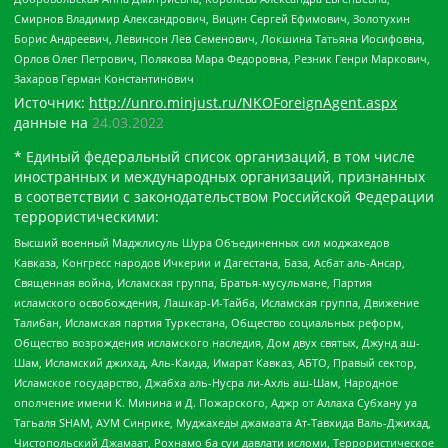
Смирнов Владимир Александрович, Вицин Сергей Ефимович, Золотухин
Борис Андреевич, Левинсон Лев Семенович, Локшина Татьяна Иосифовна,
Орлов Олег Петрович, Полякова Мара Федоровна, Резник Генри Маркович,
Захаров Герман Константинович
Источник:
http://unro.minjust.ru/NKOForeignAgent.aspx
данные на
24.03.2022
* Единый федеральный список организаций, в том числе
иностранных и международных организаций, признанных
в соответствии с законодательством Российской Федерации
террористическими:
Высший военный Маджлисуль Шура Объединенных сил моджахедов
Кавказа, Конгресс народов Ичкерии и Дагестана, База, Асбат аль-Ансар,
Священная война, Исламская группа, Братья-мусульмане, Партия
исламского освобождения, Лашкар-И-Тайба, Исламская группа, Движение
Талибан, Исламская партия Туркестана, Общество социальных реформ,
Общество возрождения исламского наследия, Дом двух святых, Джунд аш-
Шам, Исламский джихад, Аль-Каида, Имарат Кавказ, АБТО, Правый сектор,
Исламское государство, Джабха аль-Нусра ли-Ахль аш-Шам, Народное
ополчение имени К. Минина и Д. Пожарского, Аджр от Аллаха Субхану уа
Тагьаля SHAM, АУМ Синрике, Муджахеды джамаата Ат-Тавхида Валь-Джихад,
Чистопольский Джамаат, Рохнамо ба суи давлати исломи, Террористическое