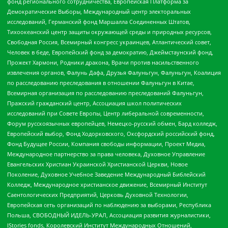
фонд регионального сотрудничества, Европейская Платформа за
Демократические Выборы, Международный центр электоральных
исследований, Германский фонд Маршалла Соединенных Штатов,
Тихоокеанский центр защиты окружающей среды и природных ресурсов,
Свободная Россия, Всемирный конгресс украинцев, Атлантический совет,
Человек в беде, Европейский фонд за демократию, Джеймстаунский фонд,
Прожект Хармони, Родники дракона, Врачи против насильственного
извлечения органов, Фалунь Дафа, Друзья Фалуньгун, Фалуньгун, Коалиция
по расследованию преследования в отношении Фалуньгун в Китае,
Всемирная организация по расследованию преследований Фалуньгун,
Пражский гражданский центр, Ассоциация школ политических
исследований при Совете Европы, Центр либеральной современности,
Форум русскоязычных европейцев, Немецко-русский обмен, Бард колледж,
Европейский выбор, Фонд Ходорковского, Оксфордский российский фонд,
Фонд Будущее России, Компания свободы информации, Проект Медиа,
Международное партнерство за права человека, Духовное Управление
Евангельских Христиан Украинской Христианской Церкви, Новое
Поколение, Духовное Учебное Заведение Международный Библейский
Колледж, Международное христианское движение, Всемирный Институт
Саентологических Предприятий, Церковь Духовной Технологии,
Европейская сеть организаций по наблюдению за выборами, Республика
Польша, СВОБОДНЫЙ ИДЕЛЬ-УРАЛ, Ассоциация развития журналистики,
IStories fonds, Королевский Институт Международных Отношений,