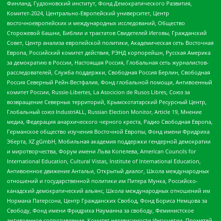
Финланд, Гудзоновский институт, Фонд Демократического Развития,
Комитет-2024, Центрально-Европейский университет, Центр
восточноевропейских и международных исследований, Общество
Сторожевой башни, Библии и трактатов Свидетелей Иеговы, Гражданский
Совет, Центр анализа европейской политики, Академическая сеть Восточная
Европа, Российский комитет действия, РЭНД корпорейшн, Русская Америка
за демократию в России, Настоящая Россия, Глобальная сеть журналистов-
расследователей, Служба поддержки, Свободная Россия Берлин, Свободная
Россия Северный Рейн-Вестфалия, Фонд глобальной помощи, Антивоенный
комитет России, Russie-Libertes, La Asocicion de Rusos Libres, Союз за
возвращение Северных территорий, Крымскотатарский Ресурсный Центр,
Глобальный союз IndustriALL, Russian Election Monitor, Article 19, Мнение
медиа, Федерация анархического черного креста, Радио Свободная Европа,
Германское общество изучения Восточной Европы, Фонд имени Фридриха
Эберта, XZ gGmbH, Мобильная академия поддержки гендерной демократии
и миротворчества, Форум имени Льва Копелева, American Councils for
International Education, Cultural Vistas, Institute of International Education,
Антивоенное движение Антальи, Открытый диалог, Школа международных
отношений и государственной политики им Питера Мунка, Российско-
канадский демократический альянс, Школа международных отношений им
Нормана Патерсона, Центр Гражданских Свобод, Фонд Бориса Немцова за
Свободу, Фонд имени Фридриха Науманна за свободу, Феминистское
антивоенное сопротивление, Комитет независимости Ингушетии, Прометей,