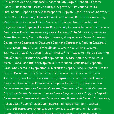
Пономарев Лев Александрович, Каргалицкий Борис Юльевич, Созаев
Валерий Валерьевич, Исламов Тимур Рифгатович, Романова Ольга
Евгеньевна, Щаров Сергей Алексадрович, Цирульников Борис Альбертович,
Гасан Ольга Павловна, Паутов Юрий Анатольевич, Верховский Александр
Маркович, Пислакова-Паркер Марина Петровна, Кочеткова Татьяна
Владимировна, Чуркина Наталья Валерьевна, Акимова Татьяна Николаевна,
Золотарева Екатерина Александровна, Рачинский Ян Збигневич, Жемкова
Елена Борисовна, Гудков Лев Дмитриевич, Илларионова Юлия Юрьевна,
Саранг Анна Васильевна, Захарова Светлана Сергеевна, Аверин Владимир
Анатольевич, Щур Татьяна Михайловна, Щур Николай Алексеевич,
Блинушов Андрей Юрьевич, Мосин Алексей Геннадьевич, Гефтер Валентин
Михайлович, Симонов Алексей Кириллович, Флиге Ирина Анатольевна,
Мельникова Валентина Дмитриевна, Вититинова Елена Владимировна,
Баженова Светлана Куприяновна, Максимов Сергей Владимирович, Беляев
Сергей Иванович, Голубева Елена Николаевна, Ганнушкина Светлана
Алексеевна, Закс Елена Владимировна, Буртина Елена Юрьевна, Гендель
Людмила Залмановна, Кокорина Екатерина Алексеевна, Шуманов Илья
Вячеславович, Арапова Галина Юрьевна, Свечников Анатолий Мариевич,
Прохоров Вадим Юрьевич, Шахова Елена Владимировна, Подузов Сергей
Васильевич, Протасова Ирина Вячеславовна, Литинский Леонид Борисович,
Лукашевский Сергей Маркович, Бахмин Вячеслав Иванович, Шабад
Анатолий Ефимович, Сухих Дарья Николаевна, Орлов Олег Петрович,
Добровольская Анна Дмитриевна, Королева Александра Евгеньевна,