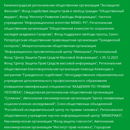
Калининградская региональная общественная организация "Экозащита!-Женсовет", Фонд содействия защите прав и свобод граждан "Общественный вердикт", Фонд "Институт Развития Свободы Информации", Частное учреждение "Информационное агентство МЕМО. РУ", Региональная общественная организация "Общественная комиссия по сохранению наследия академика Сахарова", Фонд поддержки свободы прессы, Санкт-Петербургская общественная правозащитная организация "Гражданский контроль", Межрегиональная общественная организация "Информационно-просветительский центр "Мемориал", Региональный Фонд "Центр Защиты Прав Средств Массовой Информации", с 05.12.2023 Фонд "Центр Защиты Прав Средств массовой информации", Региональная общественная благотворительная организация помощи беженцам и мигрантам "Гражданское содействие", Негосударственное образовательное учреждение дополнительного профессионального образования (повышение квалификации) специалистов "АКАДЕМИЯ ПО ПРАВАМ ЧЕЛОВЕКА", Свердловская региональная общественная организация "Сутяжник", Автономная некоммерческая организация "Центр независимых социологических исследований", Союз общественных объединений "Российский исследовательский центр по правам человека", Региональное общественное учреждение научно-информационный центр "МЕМОРИАЛ", Некоммерческая организация "Фонд защиты гласности", Автономная некоммерческая организация "Институт прав человека", Городская общественная организация "Екатеринбургское общество "МЕМОРИАЛ", Городская общественная организация "Рязанское историко-просветительское и правозащитное общество "Мемориал" (Рязанский Мемориал), Челябинский региональный орган общественной самодеятельности – женское общественное объединение "Женщины Евразии", Челябинский региональный орган общественной самодеятельности "Уральская правозащитная группа", Фонд содействия защите здоровья и социальной справедливости имени Андрея Рылькова, Автономная Некоммерческая Организация "Аналитический Центр Юрия Левады", Автономная некоммерческая организация социальной поддержки населения "Проект Апрель", Региональная общественная организация помощи женщинам и детям, находящимся в кризисной ситуации "Информационно-методический центр "Анна", Фонд содействия развитию массовых коммуникаций и правовому просвещению "Так-так-Так", Фонд содействия устойчивому развитию "Серебряная тайга", Свердловский региональный общественный фонд социальных проектов "Новое время", "Idel.Реалии", Кавказ.Реалии, Крым.Реалии, Телеканал Настоящее Время, Татаро-башкирская служба Радио Свобода (Azatliq Radiosi), Радио Свободная Европа/Радио Свобода (PCE/PC), "Сибирь.Реалии", "Фактограф", Благотворительный фонд помощи осужденным и их семьям, Автономная некоммерческая организация "Институт глобализации и социальных движений", Фонд "В защиту прав заключенных", Частное учреждение "Центр поддержки и содействия развитию средств массовой информации", Пензенский региональный общественный благотворительный фонд "Гражданский союз", "Север.Реалии", Некоммерческая организация Фонд "Правовая инициатива", Общество с ограниченной ответственностью "Радио Свободная Европа/Радио Свобода", Чешское информационное агентство "MEDIUM-ORIENT", Красноярская региональная общественная организация "Мы против СПИДа", Камалягин Денис Николаевич, Маркелов Сергей Евгеньевич, Пономарев Лев Александрович, Савицкая Людмила Алексеевна, Автономная некоммерческая организация "Центр по работе с проблемой насилия "НАСИЛИЮ.НЕТ", Межрегиональный профессиональный союз работников здравоохранения "Альянс врачей", Юридическое лицо, зарегистрированное в Латвийской Республике, SIA "Medusa Project" (регистрационный номер 40103797863, дата регистрации 10.06.2014), Некоммерческая организация "Фонд по борьбе с коррупцией", Автономная некоммерческая организация "Институт права и публичной политики", Баданин Роман Сергеевич, Гликин Максим Александрович, Железнова Мария Михайловна, Лукьянова Юлия Сергеевна, Маетная Елизавета Витальевна, Маняхин Петр Борисович, Чуракова Ольга Владимировна, Ярош Юлия Петровна, Юридическое лицо "The Insider SIA", зарегистрированное в Риге, Латвийская Республика (дата регистрации 26.06.2015), являющееся администратором доменного имени интернет-издания "The Insider SIA", https://theins.ru, Постернак Алексей Евгеньевич, Рубин Михаил Аркадьевич, Анин Роман Александрович, Юридическое лицо Istories fonds, зарегистрированное в Латвийской Республике (регистрационный номер 50008295751, дата регистрации 24.02.2020), Великовский Дмитрий Александрович, Долинина Ирина Николаевна, Мароховская Алеся Алексеевна, Шлейнов Роман Юрьевич, Шмагун Олеся Валентиновна, Общество с ограниченной ответственностью "Альтаир 2021", Общество с ограниченной ответственностью "Вега 2021", Общество с ограниченной ответственностью "Главный редактор 2021", Общество с ограниченной ответственностью "Ромашки монолит", Важенков Артем Валерьевич, Ивановская областная общественная организация "Центр гендерных исследований", Гурман Юрий Альбертович, Медиапроект "ОВД-Инфо", Егоров Владимир Владимирович, Жилинский Владимир Александрович, Общество с ограниченной ответственностью "ЗП", Иванова София Юрьевна, Карезина Инна Павловна, Кильтау Екатерина Викторовна, Петров Алексей Викторович, Пискунов Сергей Евгеньевич, Смирнов Сергей Сергеевич, Тихонов Михаил Сергеевич, Общество с ограниченной ответственностью "ЖУРНАЛИСТ-ИНОСТРАННЫЙ АГЕНТ", Арапова Галина Юрьевна, Вольтская Татьяна Анатольевна, Американская компания "Mason G.E.S. Anonymous Foundation" (США), являющаяся владельцем интернет-издания https://mnews.world/, Компания "Stichting Bellingcat", зарегистрированная в Нидерландах (дата регистрации 11.07.2018), Захаров Андрей Вячеславович, Клепиковская Екатерина Дмитриевна, Общество с ограниченной ответственностью "МЕМО", Перл Роман Александрович, Симонов Евгений Алексеевич, Соловьева Елена Анатольевна, Сотников Даниил Владимирович, Сурначева Елизавета Дмитриевна, Автономная некоммерческая организация по защите прав человека и информированию населения "Якутия – Наше Мнение", Общество с ограниченной ответственностью "Москоу диджитал медиа", с 26.01.2023 Общество с ограниченной ответственностью "Чайка Белые сады", Ветошкина Валерия Валерьевна, Заговора Максим Александрович, Межрегиональное общественное движение "Российская ЛГБТ - сеть", Оленичев Максим Владимирович, Павлов Иван Юрьевич, Скворцова Елена Сергеевна, Общество с ограниченной ответственностью "Как бы инагент", Кочетков Игорь Викторович, Общество с ограниченной ответственностью "Честные выборы", Еланчик Олег Александрович, Общество с ограниченной ответственностью "Нобелевский призыв", Гималова Регина Эмилевна, Григорьев Андрей Валерьевич, Григорьева Алина Александровна, Ассоциация по содействию защите прав призывников, альтернативнослужащих и военнослужащих "Правозащитная группа "Гражданин.Армия.Право", Хисамова Регина Фаритовна, Автономная некоммерческая организация по реализации социально-правовых программ "Лилит", Дальневосточное общественное движение "Маяк", Санкт-Петербургская ЛГБТ-инициативная группа "Выход", Инициативная группа ЛГБТ+ "Реверс", Алексеев Андрей Викторович, Бекбулатова Таисия Львовна, Беляев Иван Михайлович, Владыкина Елена Сергеевна, Гельман Марат Александрович, Никульшина Вероника Юрьевна, Толоконникова Надежда Андреевна, Шендерович Виктор Анатольевич, Общество с ограниченной ответственностью "Данное сообщение", Общество с ограниченной ответственностью Издательский дом "Новая глава", Айнбиндер Александра Александровна, Московский комьюнити-центр для ЛГБТ+инициатив, Благотворительный фонд развития филантропии, Deutsche Welle (Германия, Kurt-Schumacher-Strasse 3, 53113 Bonn), Борзунова Мария Михайловна, Воробьев Виктор Викторович, Голубева Анна Львовна, Константинова Алла Михайловна, Малкова Ирина Владимировна, Мурадов Мурад Абдулгалимович, Осетинская Елизавета Николаевна, Понасенков Евгений Николаевич, Ганапольский Матвей Юрьевич, Киселев Евгений Алексеевич, Борухович Ирина Григорьевна, Дремин Иван Тимофеевич, Дубровский Дмитрий Викторович, Красноярская региональная общественная организация поддержки и развития альтернативных образовательных технологий и межкультурных коммуникаций "ИНТЕРРА", Маяковская Екатерина Алексеевна, Фейгин Марк Захарович, Филимонов Андрей Викторович, Дзугкоева Регина Николаевна, Доброхотов Роман Александрович, Дудь Юрий Александрович, Елкин Сергей Владимирович, Кругликов Кирилл Игоревич, Сабунаева Мария Леонидовна, Семенов Алексей Владимирович, Шаинян Карен Багратович, Шульман Екатерина Михайловна, Асафьев Артур Валерьевич, Вахштайн Виктор Семенович, Венедиктов Алексей Алексеевич, Лушникова Екатерина Евгеньевна, Волков Леонид Михайлович, Невзоров Александр Глебович, Пархоменко Сергей Борисович, Сироткин Ярослав Николаевич, Кара-Мурза Владимир Владимирович, Баранова Наталья Владимировна, Гозман Леонид Яковлевич, Кагарлицкий Борис Юльевич, Климарев Михаил Валерьевич, Милов Владимир Станиславович, Автономная некоммерческая организация Краснодарский центр современного искусства "Типография", Моргенштерн Алишер Тагирович, Соболь Любовь Эдуардовна, Общество с ограниченной ответственностью "ЛИЗА НОРМ", Каспаров Гарри Кимович, Ходорковский Михаил Борисович, Общество с ограниченной ответственностью "Апрельские тезисы", Данилович Ирина Брониславовна, Кашин Олег Владимирович, Петров Николай Владимирович, Пивоваров Алексей Владимирович, Соколов Михаил Владимирович, Цветкова Юлия Владимировна, Чичваркин Евгений Александрович, Комитет против пыток/Команда против пыток, Общество с ограниченной ответственностью "Первый научный", Общество с ограниченной ответственностью "Вертолет и ко", Белоцерковская Вероника Борисовна, Кац Максим Евгеньевич, Лазарева Татьяна Юрьевна, Шаведдинов Руслан Табризович, Яшин Илья Валерьевич, Общество с ограниченной ответственностью "Иноагент ААВ", Алешковский Дмитрий Петрович, Альбац Евгения Марковна, Быков Дмитрий Львович, Галямина Юлия Евгеньевна, Лойко Сергей Леонидович, Мартынов Кирилл Константинович, Медведев Сергей Александрович, Крашенинников Федор Геннадиевич, Гордеева Катерина Вл