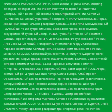
КРИМСЬКА ПРАВОЗАХИСНА ГРУПА, Фонд имени Генриха Бёлля, Stichting
Bellingcat, Bellingcat Ltd, The Insider, Институт правовой инициативы
Центральной и Восточной Европы, Фонд Открытой Эстонии, Calvert 22
Foundation, Канадский украинский конгресс, Институт Макдональда-Лорье,
Украинская национальная федерация Канады, Декабристы, Международный
научный центр им Вудро Вильсона, Свободная пресса, Возрождение,
Всеукраинский духовный центр , Риддл, Русский антивоенный комитет в
Швеции, Проект Медуза, Фонд Андрея Сахарова, Форум свободной России,
Лига Свободных Наций, Transparеncy International, Форум Свободных
Народов ПостРоссии, Солидарность с гражданским движением в России –
Solidarus, КрымSOS, Свободный университет, Институт государственного
управления, Форум гражданского общества Россия, Беллона, Союз жителей
островов Тисима и Хабомаи, Съезд народных депутатов, Гринпис
Интернешнл, Фонд борьбы с коррупцией Инк, Завет церквей TCCN, Агора,
Всемирный фонд природы, BDR Novaja Gazeta-Europe, Алтай проект,
Образовательный дом прав человека Чернигов, Фонд Дом Прав Человека,
Белорусский дом прав человека имени Бориса Звозскова, Дом прав
человека Тбилиси, Дом прав человека Ереван, Дом прав человека Крым,
Центр дикого лосося, TVR Studios, ТВ Дождь, Центр европейских
исследований им Вилфрида Мартенса, Сетевое объединение журналистов
расследователей, АЛЛАТРА, За свободную Россию, Свободная Бурятия, Uralic,
UnKremlin, Международная федерация транспортных рабочих, ИстЧам