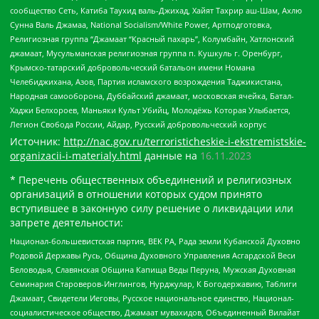
сообщество Сеть, Катиба Таухид валь-Джихад, Хайят Тахрир аш-Шам, Ахлю
Сунна Валь Джамаа, National Socialism/White Power, Артподготовка,
Религиозная группа “Джамаат “Красный пахарь”, Колумбайн, Хатлонский
джамаат, Мусульманская религиозная группа п. Кушкуль г. Оренбург,
Крымско-татарский добровольческий батальон имени Номана
Челебиджихана, Азов, Партия исламского возрождения Таджикистана,
Народная самооборона, Дуббайский джамаат, московская ячейка, Батал-
Хаджи Белхороев, Маньяки Культ Убийц, Молодёжь Которая Улыбается,
Легион Свобода России, Айдар, Русский добровольческий корпус
Источник:
http://nac.gov.ru/terroristicheskie-i-ekstremistskie-
organizacii-i-materialy.html
данные на
16.11.2023
* Перечень общественных объединений и религиозных
организаций в отношении которых судом принято
вступившее в законную силу решение о ликвидации или
запрете деятельности:
Национал-большевистская партия, ВЕК РА, Рада земли Кубанской Духовно
Родовой Державы Русь, Община Духовного Управления Асгардской Веси
Беловодья, Славянская Община Капища Веды Перуна, Мужская Духовная
Семинария Староверов-Инглингов, Нурджулар, К Богодержавию, Таблиги
Джамаат, Свидетели Иеговы, Русское национальное единство, Национал-
социалистическое общество, Джамаат мувахидов, Объединенный Вилайат