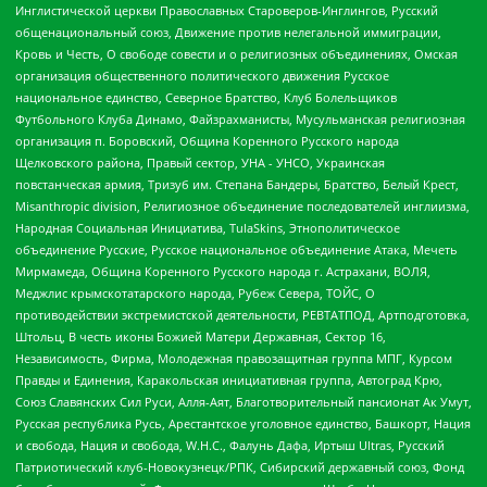
Инглистической церкви Православных Староверов-Инглингов, Русский
общенациональный союз, Движение против нелегальной иммиграции,
Кровь и Честь, О свободе совести и о религиозных объединениях, Омская
организация общественного политического движения Русское
национальное единство, Северное Братство, Клуб Болельщиков
Футбольного Клуба Динамо, Файзрахманисты, Мусульманская религиозная
организация п. Боровский, Община Коренного Русского народа
Щелковского района, Правый сектор, УНА - УНСО, Украинская
повстанческая армия, Тризуб им. Степана Бандеры, Братство, Белый Крест,
Misanthropic division, Религиозное объединение последователей инглиизма,
Народная Социальная Инициатива, TulaSkins, Этнополитическое
объединение Русские, Русское национальное объединение Атака, Мечеть
Мирмамеда, Община Коренного Русского народа г. Астрахани, ВОЛЯ,
Меджлис крымскотатарского народа, Рубеж Севера, ТОЙС, О
противодействии экстремистской деятельности, РЕВТАТПОД, Артподготовка,
Штольц, В честь иконы Божией Матери Державная, Сектор 16,
Независимость, Фирма, Молодежная правозащитная группа МПГ, Курсом
Правды и Единения, Каракольская инициативная группа, Автоград Крю,
Союз Славянских Сил Руси, Алля-Аят, Благотворительный пансионат Ак Умут,
Русская республика Русь, Арестантское уголовное единство, Башкорт, Нация
и свобода, Нация и свобода, W.H.С., Фалунь Дафа, Иртыш Ultras, Русский
Патриотический клуб-Новокузнецк/РПК, Сибирский державный союз, Фонд