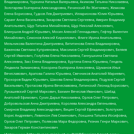
Владимировна, Чуркина Наталья Валерьевна, Акимова Татьяна Николаевна,
Золотарева Екатерина Александровна, Рачинский Ян Збигневич, Жемкова
Елена Борисовна, Гудков Лев Дмитриевич, Илларионова Юлия Юрьевна,
Саранг Анна Васильевна, Захарова Светлана Сергеевна, Аверин Владимир
Анатольевич, Щур Татьяна Михайловна, Щур Николай Алексеевич,
Блинушов Андрей Юрьевич, Мосин Алексей Геннадьевич, Гефтер Валентин
Михайлович, Симонов Алексей Кириллович, Флиге Ирина Анатольевна,
Мельникова Валентина Дмитриевна, Вититинова Елена Владимировна,
Баженова Светлана Куприяновна, Максимов Сергей Владимирович, Беляев
Сергей Иванович, Голубева Елена Николаевна, Ганнушкина Светлана
Алексеевна, Закс Елена Владимировна, Буртина Елена Юрьевна, Гендель
Людмила Залмановна, Кокорина Екатерина Алексеевна, Шуманов Илья
Вячеславович, Арапова Галина Юрьевна, Свечников Анатолий Мариевич,
Прохоров Вадим Юрьевич, Шахова Елена Владимировна, Подузов Сергей
Васильевич, Протасова Ирина Вячеславовна, Литинский Леонид Борисович,
Лукашевский Сергей Маркович, Бахмин Вячеслав Иванович, Шабад
Анатолий Ефимович, Сухих Дарья Николаевна, Орлов Олег Петрович,
Добровольская Анна Дмитриевна, Королева Александра Евгеньевна,
Смирнов Владимир Александрович, Вицин Сергей Ефимович, Золотухин
Борис Андреевич, Левинсон Лев Семенович, Локшина Татьяна Иосифовна,
Орлов Олег Петрович, Полякова Мара Федоровна, Резник Генри Маркович,
Захаров Герман Константинович