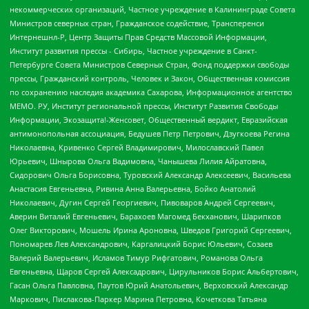
некоммерческих организаций, Частное учреждение в Калининграде Совета
Министров северных стран, Гражданское содействие, Трансперенси
Интернешнл-Р, Центр Защиты Прав Средств Массовой Информации,
Институт развития прессы - Сибирь, Частное учреждение в Санкт-
Петербурге Совета Министров Северных Стран, Фонд поддержки свободы
прессы, Гражданский контроль, Человек и Закон, Общественная комиссия
по сохранению наследия академика Сахарова, Информационное агентство
МЕМО. РУ, Институт региональной прессы, Институт Развития Свободы
Информации, Экозащита!-Женсовет, Общественный вердикт, Евразийская
антимонопольная ассоциация, Бедушев Петр Петрович, Дзугкоева Регина
Николаевна, Кривенко Сергей Владимирович, Милославский Павел
Юрьевич, Шнырова Ольга Вадимовна, Чанышева Лилия Айратовна,
Сидорович Ольга Борисовна, Туровский Александр Алексеевич, Васильева
Анастасия Евгеньевна, Ривина Анна Валерьевна, Бойко Анатолий
Николаевич, Дугин Сергей Георгиевич, Пивоваров Андрей Сергеевич,
Аверин Виталий Евгеньевич, Барахоев Магомед Бекханович, Шарипков
Олег Викторович, Мошель Ирина Ароновна, Шведов Григорий Сергеевич,
Пономарев Лев Александрович, Каргалицкий Борис Юльевич, Созаев
Валерий Валерьевич, Исламов Тимур Рифгатович, Романова Ольга
Евгеньевна, Щаров Сергей Алексадрович, Цирульников Борис Альбертович,
Гасан Ольга Павловна, Паутов Юрий Анатольевич, Верховский Александр
Маркович, Пислакова-Паркер Марина Петровна, Кочеткова Татьяна