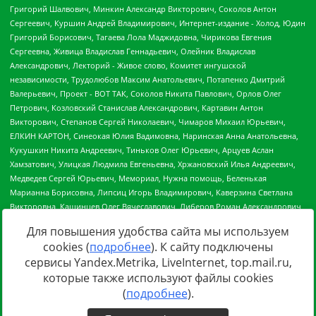
Для повышения удобства сайта мы используем
cookies (
подробнее
). К сайту подключены
сервисы Yandex.Metrika, LiveInternet, top.mail.ru,
Источник:
https://minjust.gov.ru/uploaded/files/reestr-
которые также используют файлы cookies
inostrannyih-agentov-22-03-2024.pdf
данные на
22.03.2024
(
подробнее
).