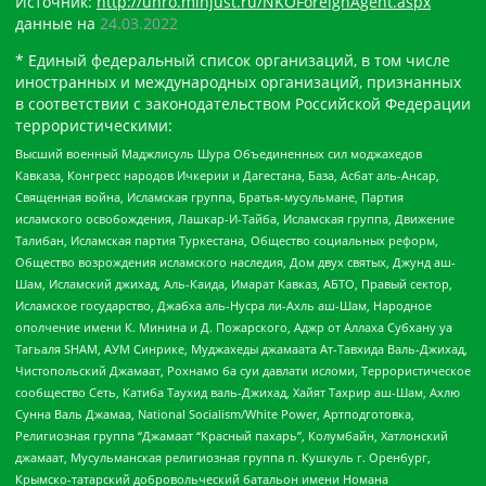
Источник:
http://unro.minjust.ru/NKOForeignAgent.aspx
данные на
24.03.2022
* Единый федеральный список организаций, в том числе
иностранных и международных организаций, признанных
в соответствии с законодательством Российской Федерации
террористическими:
Высший военный Маджлисуль Шура Объединенных сил моджахедов
Кавказа, Конгресс народов Ичкерии и Дагестана, База, Асбат аль-Ансар,
Священная война, Исламская группа, Братья-мусульмане, Партия
исламского освобождения, Лашкар-И-Тайба, Исламская группа, Движение
Талибан, Исламская партия Туркестана, Общество социальных реформ,
Общество возрождения исламского наследия, Дом двух святых, Джунд аш-
Шам, Исламский джихад, Аль-Каида, Имарат Кавказ, АБТО, Правый сектор,
Исламское государство, Джабха аль-Нусра ли-Ахль аш-Шам, Народное
ополчение имени К. Минина и Д. Пожарского, Аджр от Аллаха Субхану уа
Тагьаля SHAM, АУМ Синрике, Муджахеды джамаата Ат-Тавхида Валь-Джихад,
Чистопольский Джамаат, Рохнамо ба суи давлати исломи, Террористическое
сообщество Сеть, Катиба Таухид валь-Джихад, Хайят Тахрир аш-Шам, Ахлю
Сунна Валь Джамаа, National Socialism/White Power, Артподготовка,
Религиозная группа “Джамаат “Красный пахарь”, Колумбайн, Хатлонский
джамаат, Мусульманская религиозная группа п. Кушкуль г. Оренбург,
Крымско-татарский добровольческий батальон имени Номана