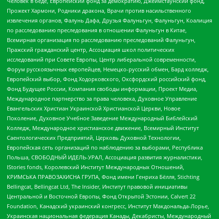
Человек в беде, Европейский фонд за демократию, Джеймстаунский фонд,
Прожект Хармони, Родники дракона, Врачи против насильственного
извлечения органов, Фалунь Дафа, Друзья Фалуньгун, Фалуньгун, Коалиция
по расследованию преследования в отношении Фалуньгун в Китае,
Всемирная организация по расследованию преследований Фалуньгун,
Пражский гражданский центр, Ассоциация школ политических
исследований при Совете Европы, Центр либеральной современности,
Форум русскоязычных европейцев, Немецко-русский обмен, Бард колледж,
Европейский выбор, Фонд Ходорковского, Оксфордский российский фонд,
Фонд Будущее России, Компания свободы информации, Проект Медиа,
Международное партнерство за права человека, Духовное Управление
Евангельских Христиан Украинской Христианской Церкви, Новое
Поколение, Духовное Учебное Заведение Международный Библейский
Колледж, Международное христианское движение, Всемирный Институт
Саентологических Предприятий, Церковь Духовной Технологии,
Европейская сеть организаций по наблюдению за выборами, Республика
Польша, СВОБОДНЫЙ ИДЕЛЬ-УРАЛ, Ассоциация развития журналистики,
IStories fonds, Королевский Институт Международных Отношений,
КРИМСЬКА ПРАВОЗАХИСНА ГРУПА, Фонд имени Генриха Бёлля, Stichting
Bellingcat, Bellingcat Ltd, The Insider, Институт правовой инициативы
Центральной и Восточной Европы, Фонд Открытой Эстонии, Calvert 22
Foundation, Канадский украинский конгресс, Институт Макдональда-Лорье,
Украинская национальная федерация Канады, Декабристы, Международный