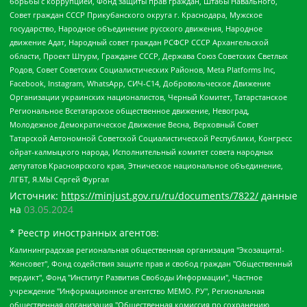
борьбы с коррупцией, Фонд защиты прав граждан, Штабы Навального,
Совет граждан СССР Прикубанского округа г. Краснодара, Мужское
государство, Народное объединение русского движения, Народное
движение Адат, Народный совет граждан РСФСР СССР Архангельской
области, Проект Штурм, Граждане СССР, Держава Союз Советских Светлых
Родов, Совет Советских Социалистических Районов, Meta Platforms Inc,
Facebook, Instagram, WhatsApp, СИЧ-С14, Добровольческое Движение
Организации украинских националистов, Черный Комитет, Татарстанское
Региональное Всетатарское общественное движение, Невоград,
Молодежное Демократическое Движение Весна, Верховный Совет
Татарской Автономной Советской Социалистической Республики, Конгресс
ойрат-калмыцкого народа, Исполнительный комитет совета народных
депутатов Красноярского края, Этническое национальное объединение,
ЛГБТ, Я.МЫ Сергей Фургал
Источник:
https://minjust.gov.ru/ru/documents/7822/
данные
на
03.05.2024
* Реестр иностранных агентов:
Калининградская региональная общественная организация "Экозащита!-Женсовет", Фонд содействия защите прав и свобод граждан "Общественный вердикт", Фонд "Институт Развития Свободы Информации", Частное учреждение "Информационное агентство МЕМО. РУ", Региональная общественная организация "Общественная комиссия по сохранению наследия академика Сахарова", Фонд поддержки свободы прессы, Санкт-Петербургская общественная правозащитная организация "Гражданский контроль", Межрегиональная общественная организация "Информационно-просветительский центр "Мемориал", Региональный Фонд "Центр Защиты Прав Средств Массовой Информации", с 05.12.2023 Фонд "Центр Защиты Прав Средств массовой информации", Региональная общественная благотворительная организация помощи беженцам и мигрантам "Гражданское содействие", Негосударственное образовательное учреждение дополнительного профессионального образования (повышение квалификации) специалистов "АКАДЕМИЯ ПО ПРАВАМ ЧЕЛОВЕКА", Свердловская региональная общественная организация "Сутяжник", Автономная некоммерческая организация "Центр независимых социологических исследований", Союз общественных объединений "Российский исследовательский центр по правам человека", Региональное общественное учреждение научно-информационный центр "МЕМОРИАЛ", Некоммерческая организация "Фонд защиты гласности", Автономная некоммерческая организация "Институт прав человека", Городская общественная организация "Екатеринбургское общество "МЕМОРИАЛ", Городская общественная организация "Рязанское историко-просветительское и правозащитное общество "Мемориал" (Рязанский Мемориал), Челябинский региональный орган общественной самодеятельности – женское общественное объединение "Женщины Евразии", Челябинский региональный орган общественной самодеятельности "Уральская правозащитная группа", Фонд содействия защите здоровья и социальной справедливости имени Андрея Рылькова, Автономная Некоммерческая Организация "Аналитический Центр Юрия Левады", Автономная некоммерческая организация социальной поддержки населения "Проект Апрель", Региональная общественная организация помощи женщинам и детям, находящимся в кризисной ситуации "Информационно-методический центр "Анна", Фонд содействия развитию массовых коммуникаций и правовому просвещению "Так-так-Так", Фонд содействия устойчивому развитию "Серебряная тайга", Свердловский региональный общественный фонд социальных проектов "Новое время", "Idel.Реалии", Кавказ.Реалии, Крым.Реалии, Телеканал Настоящее Время, Татаро-башкирская служба Радио Свобода (Azatliq Radiosi), Радио Свободная Европа/Радио Свобода (PCE/PC), "Сибирь.Реалии", "Фактограф", Благотворительный фонд помощи осужденным и их семьям, Автономная некоммерческая организация "Институт глобализации и социальных движений", Фонд "В защиту прав заключенных", Частное учреждение "Центр поддержки и содействия развитию средств массовой информации", Пензенский региональный общественный благотворительный фонд "Гражданский союз", "Север.Реалии", Некоммерческая организация Фонд "Правовая инициатива", Общество с ограниченной ответственностью "Радио Свободная Европа/Радио Свобода", Чешское информационное агентство "MEDIUM-ORIENT", Красноярская региональная общественная организация "Мы против СПИДа", Камалягин Денис Николаевич, Маркелов Сергей Евгеньевич, Пономарев Лев Александрович, Савицкая Людмила Алексеевна, Автономная некоммерческая организация "Центр по работе с проблемой насилия "НАСИЛИЮ.НЕТ", Межрегиональный профессиональный союз работников здравоохранения "Альянс врачей", Юридическое лицо, зарегистрированное в Латвийской Республике, SIA "Medusa Project" (регистрационный номер 40103797863, дата регистрации 10.06.2014), Некоммерческая организация "Фонд по борьбе с коррупцией", Автономная некоммерческая организация "Институт права и публичной политики", Баданин Роман Сергеевич, Гликин Максим Александрович, Железнова Мария Михайловна, Лукьянова Юлия Сергеевна, Маетная Елизавета Витальевна, Маняхин Петр Борисович, Чуракова Ольга Владимировна, Ярош Юлия Петровна, Юридическое лицо "The Insider SIA", зарегистрированное в Риге, Латвийская Республика (дата регистрации 26.06.2015), являющееся администратором доменного имени интернет-издания "The Insider SIA", https://theins.ru, Постернак Алексей Евгеньевич, Рубин Михаил Аркадьевич, Анин Роман Александрович, Юридическое лицо Istories fonds, зарегистрированное в Латвийской Республике (регистрационный номер 50008295751, дата регистрации 24.02.2020), Великовский Дмитрий Александрович, Долинина Ирина Николаевна, Мароховская Алеся Алексеевна, Шлейнов Роман Юрьевич, Шмагун Олеся Валентиновна, Общество с ограниченной ответственностью "Альтаир 2021", Общество с ограниченной ответственностью "Вега 2021", Общество с ограниченной ответственностью "Главный редактор 2021", Общество с ограниченной ответственностью "Ромашки монолит", Важенков Артем Валерьевич, Ивановская областная общественная организация "Центр гендерных исследований", Гурман Юрий Альбертович, Медиапроект "ОВД-Инфо", Егоров Владимир Владимирович, Жилинский Владимир Александрович, Общество с ограниченной ответственностью "ЗП", Иванова София Юрьевна, Карезина Инна Павловна, Кильтау Екатерина Викторовна, Петров Алексей Викторович, Пискунов Сергей Евгеньевич, Смирнов Сергей Сергеевич, Тихонов Михаил Сергеевич, Общество с ограниченной ответственностью "ЖУРНАЛИСТ-ИНОСТРАННЫЙ АГЕНТ", Арапова Галина Юрьевна, Вольтская Татьяна Анатольевна, Американская компания "Mason G.E.S. Anonymous Foundation" (США), являющаяся владельцем интернет-издания https://mnews.world/, Компания "Stichting Bellingcat", зарегистрированная в Нидерландах (дата регистрации 11.07.2018), Захаров Андрей Вячеславович, Клепиковская Екатерина Дмитриевна, Общество с ограниченной ответственностью "МЕМО", Перл Роман Александрович, Симонов Евгений Алексеевич, Соловьева Елена Анатольевна, Сотников Даниил Владимирович, Сурначева Елизавета Дмитриевна, Автономная некоммерческая организация по защите прав человека и информированию населения "Якутия – Наше Мнение", Общество с ограниченной ответственностью "Москоу диджитал медиа", с 26.01.2023 Общество с ограниченной ответственностью "Чайка Белые сады", Ветошкина Валерия Валерьевна, Заговора Максим Александрович, Межрегиональное общественное движение "Российская ЛГБТ - сеть", Оленичев Максим Владимирович, Павлов Иван Юрьевич, Скворцова Елена Сергеевна, Общество с ограниченной ответственностью "Как бы инагент", Кочетков Игорь Викторович, Общество с ограниченной ответственностью "Честные выборы", Еланчик Олег Александрович, Общество с ограниченной ответственностью "Нобелевский призыв", Гималова Регина Эмилевна, Григорьев Андрей Валерьевич, Григорьева Алина Александровна, Ассоциация по содействию защите прав призывников, альтернативнослужащих и военнослужащих "Правозащитная группа "Гражданин.Армия.Право", Хисамова Регина Фаритовна, Автономная некоммерческая организация по реализации социально-правовых программ "Лилит", Дальневосточное общественное движение "Маяк", Санкт-Петербургская ЛГБТ-инициативная группа "Выход", Инициативная группа ЛГБТ+ "Реверс", Алексеев Андрей Викторович, Бекбулатова Таисия Львовна, Беляев Иван Михайлович, Владыкина Елена Сергеевна, Гельман Марат Александрович, Никульшина Вероника Юрьевна, Толоконникова Надежда Андреевна, Шендерович Виктор Анатольевич, Общество с ограниченной ответственностью "Данное сообщение", Общество с ограниченной ответственностью Издательский дом "Новая глава", Айнбиндер Александра Александровна, Московский комьюнити-центр для ЛГБТ+инициатив, Благотворительный фонд развития филантропии, Deutsche Welle (Германия, Kurt-Schumacher-Strasse 3, 53113 Bonn), Борзунова Мария Михайловна, Воробьев Виктор Викторович, Голубева Анна Львовна, Константинова Алла Михайловна, Малкова Ирина Владимировна, Мурадов Мурад Абдулгалимович, Осетинская Елизавета Николаевна, Понасенков Евгений Николаевич, Ганапольский Матвей Юрьевич, Киселев Евгений Алексеевич, Борухович Ирина Григорьевна, Дремин Иван Тимофеевич, Дубровский Дмитрий Викторович, Красноярская региональная общественная организация поддержки и развития альтернативных образовательных технологий и межкультурных коммуникаций "ИНТЕРРА", Маяковская Екатерина Алексеевна, Фейгин Марк Захарович, Филимонов Андрей Викторович, Дзугкоева Регина Николаевна, Доброхотов Роман Александрович, Дудь Юрий Александрович, Елкин Сергей Владимирович, Кругликов Кирилл Игоревич, Сабунаева Мария Леонидовна, Семенов Алексей Владимирович, Шаинян Карен Багратович, Шульман Екатерина Михайловна, Асафьев Артур Валерьевич, Вахштайн Виктор Семенович, Венедиктов Алексей Алексеевич, Лушникова Екатерина Евгеньевна, Волков Леонид Михайлович, Невзоров Александр Глебович, Пархоменко Сергей Борисович, Сироткин Ярослав Николаевич, Кара-Мурза Владимир Владимирович, Баранова Наталья Владимировна, Гозман Леонид Яковлевич, Кагарлицкий Борис Юльевич, Климарев Михаил Валерьевич, Милов Владимир Станиславович, Автономная некоммерческая организация Краснодарский центр современного искусства "Типография", Моргенштерн Алишер Тагирович, Соболь Любовь Эдуардовна, Общество с ограниченной ответственностью "ЛИЗА НОРМ", Каспаров Гарри Кимович, Ходорковский Михаил Борисович, Общество с ограниченной ответственностью "Апрельские тезисы", Данилович Ирина Брониславовна, Кашин Олег Владимирович, Петров Николай Владимирович, Пивоваров Алексей Владимирович, Соколов Михаил Владимирович, Цветкова Юлия Владимировна, Чичваркин Евгений Александрович, Комитет против пыток/Команда против пыток, Общество с ограниченной ответственностью "Первый научный", Общество с ограниченной ответственностью "Вертолет и ко", Белоцерковская Вероника Борисовна, Кац Максим Евгеньевич, Лазарева Татьяна Юрьевна, Шаведдинов Руслан Табризович, Яшин Илья Валерьевич, Общество с ограниченной ответственностью "Иноагент ААВ", Алешковский Дмитрий Петрович, Альбац Евгения Марковна, Быков Дмитрий Львович, Галямина Юлия Евгеньевна, Лойко Сергей Леонидович, Мартынов Кирилл Константинович, Медведев Сергей Александрович, Крашенинников Федор Геннадиевич, Гордеева Катерина Вл