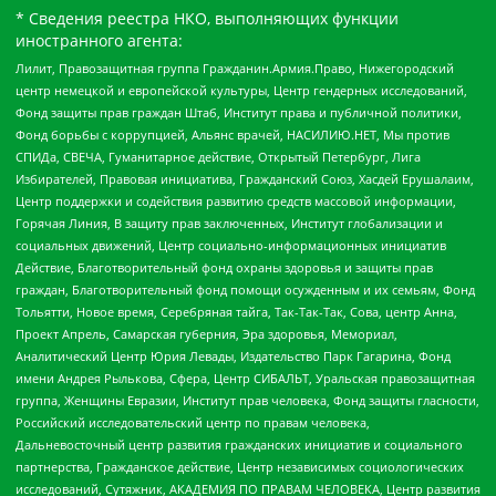
* Сведения реестра НКО, выполняющих функции
иностранного агента:
Лилит, Правозащитная группа Гражданин.Армия.Право, Нижегородский
центр немецкой и европейской культуры, Центр гендерных исследований,
Фонд защиты прав граждан Штаб, Институт права и публичной политики,
Фонд борьбы с коррупцией, Альянс врачей, НАСИЛИЮ.НЕТ, Мы против
СПИДа, СВЕЧА, Гуманитарное действие, Открытый Петербург, Лига
Избирателей, Правовая инициатива, Гражданский Союз, Хасдей Ерушалаим,
Центр поддержки и содействия развитию средств массовой информации,
Горячая Линия, В защиту прав заключенных, Институт глобализации и
социальных движений, Центр социально-информационных инициатив
Действие, Благотворительный фонд охраны здоровья и защиты прав
граждан, Благотворительный фонд помощи осужденным и их семьям, Фонд
Тольятти, Новое время, Серебряная тайга, Так-Так-Так, Сова, центр Анна,
Проект Апрель, Самарская губерния, Эра здоровья, Мемориал,
Аналитический Центр Юрия Левады, Издательство Парк Гагарина, Фонд
имени Андрея Рылькова, Сфера, Центр СИБАЛЬТ, Уральская правозащитная
группа, Женщины Евразии, Институт прав человека, Фонд защиты гласности,
Российский исследовательский центр по правам человека,
Дальневосточный центр развития гражданских инициатив и социального
партнерства, Гражданское действие, Центр независимых социологических
исследований, Сутяжник, АКАДЕМИЯ ПО ПРАВАМ ЧЕЛОВЕКА, Центр развития