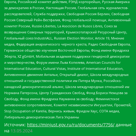
Европа, Российский комитет действия, РЭНД корпорейшн, Русская Америка
за демократию в России, Настоящая Россия, Глобальная сеть журналистов-
расследователей, Служба поддержки, Свободная Россия Берлин, Свободная
Россия Северный Рейн-Вестфалия, Фонд глобальной помощи, Антивоенный
комитет России, Russie-Libertes, La Asocicion de Rusos Libres, Союз за
возвращение Северных территорий, Крымскотатарский Ресурсный Центр,
Глобальный союз IndustriALL, Russian Election Monitor, Article 19, Мнение
медиа, Федерация анархического черного креста, Радио Свободная Европа,
Германское общество изучения Восточной Европы, Фонд имени Фридриха
Эберта, XZ gGmbH, Мобильная академия поддержки гендерной демократии
и миротворчества, Форум имени Льва Копелева, American Councils for
International Education, Cultural Vistas, Institute of International Education,
Антивоенное движение Антальи, Открытый диалог, Школа международных
отношений и государственной политики им Питера Мунка, Российско-
канадский демократический альянс, Школа международных отношений им
Нормана Патерсона, Центр Гражданских Свобод, Фонд Бориса Немцова за
Свободу, Фонд имени Фридриха Науманна за свободу, Феминистское
антивоенное сопротивление, Комитет независимости Ингушетии, Прометей,
Stop Occupation of Karelia, Вернись живым, Фридом Хаус, СОТА медиа,
Либерально-демократическая Лига Украины
Источник:
https://minjust.gov.ru/ru/documents/7756/
данные
на
13.05.2024