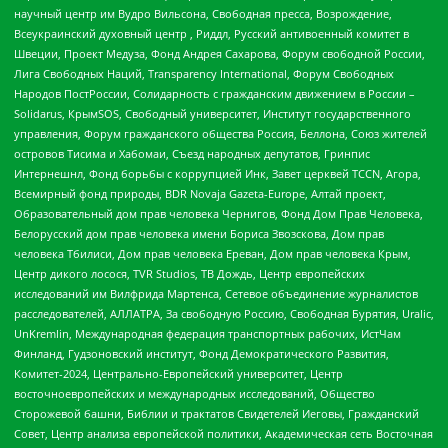
научный центр им Вудро Вильсона, Свободная пресса, Возрождение,
Всеукраинский духовный центр , Риддл, Русский антивоенный комитет в
Швеции, Проект Медуза, Фонд Андрея Сахарова, Форум свободной России,
Лига Свободных Наций, Transparеncy International, Форум Свободных
Народов ПостРоссии, Солидарность с гражданским движением в России –
Solidarus, КрымSOS, Свободный университет, Институт государственного
управления, Форум гражданского общества Россия, Беллона, Союз жителей
островов Тисима и Хабомаи, Съезд народных депутатов, Гринпис
Интернешнл, Фонд борьбы с коррупцией Инк, Завет церквей TCCN, Агора,
Всемирный фонд природы, BDR Novaja Gazeta-Europe, Алтай проект,
Образовательный дом прав человека Чернигов, Фонд Дом Прав Человека,
Белорусский дом прав человека имени Бориса Звозскова, Дом прав
человека Тбилиси, Дом прав человека Ереван, Дом прав человека Крым,
Центр дикого лосося, TVR Studios, ТВ Дождь, Центр европейских
исследований им Вилфрида Мартенса, Сетевое объединение журналистов
расследователей, АЛЛАТРА, За свободную Россию, Свободная Бурятия, Uralic,
UnKremlin, Международная федерация транспортных рабочих, ИстЧам
Финланд, Гудзоновский институт, Фонд Демократического Развития,
Комитет-2024, Центрально-Европейский университет, Центр
восточноевропейских и международных исследований, Общество
Сторожевой башни, Библии и трактатов Свидетелей Иеговы, Гражданский
Совет, Центр анализа европейской политики, Академическая сеть Восточная