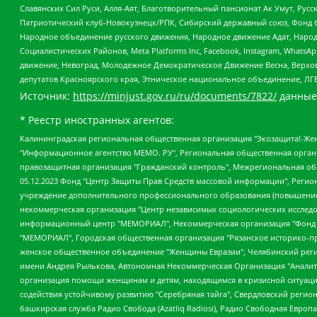
Славянских Сил Руси, Алля-Аят, Благотворительный пансионат Ак Умут, Русск
Патриотический клуб-Новокузнецк/РПК, Сибирский державный союз, Фонд б
Народное объединение русского движения, Народное движение Адат, Народ
Социалистических Районов, Meta Platforms Inc, Facebook, Instagram, Wha
движение, Невоград, Молодежное Демократическое Движение Весна, Верхов
депутатов Красноярского края, Этническое национальное объединение, ЛГ
Источник:
https://minjust.gov.ru/ru/documents/7822/
данные
* Реестр иностранных агентов:
Калининградская региональная общественная организация "Экозащита!-Женсовет", Фонд содействия защите прав и свобод граждан "Общественный вердикт", Фонд "Институт Развития Свободы Информации", Частное учреждение "Информационное агентство МЕМО. РУ", Региональная общественная организация "Общественная комиссия по сохранению наследия академика Сахарова", Фонд поддержки свободы прессы, Санкт-Петербургская общественная правозащитная организация "Гражданский контроль", Межрегиональная общественная организация "Информационно-просветительский центр "Мемориал", Региональный Фонд "Центр Защиты Прав Средств Массовой Информации", с 05.12.2023 Фонд "Центр Защиты Прав Средств массовой информации", Региональная общественная благотворительная организация помощи беженцам и мигрантам "Гражданское содействие", Негосударственное образовательное учреждение дополнительного профессионального образования (повышение квалификации) специалистов "АКАДЕМИЯ ПО ПРАВАМ ЧЕЛОВЕКА", Свердловская региональная общественная организация "Сутяжник", Автономная некоммерческая организация "Центр независимых социологических исследований", Союз общественных объединений "Российский исследовательский центр по правам человека", Региональное общественное учреждение научно-информационный центр "МЕМОРИАЛ", Некоммерческая организация "Фонд защиты гласности", Автономная некоммерческая организация "Институт прав человека", Городская общественная организация "Екатеринбургское общество "МЕМОРИАЛ", Городская общественная организация "Рязанское историко-просветительское и правозащитное общество "Мемориал" (Рязанский Мемориал), Челябинский региональный орган общественной самодеятельности – женское общественное объединение "Женщины Евразии", Челябинский региональный орган общественной самодеятельности "Уральская правозащитная группа", Фонд содействия защите здоровья и социальной справедливости имени Андрея Рылькова, Автономная Некоммерческая Организация "Аналитический Центр Юрия Левады", Автономная некоммерческая организация социальной поддержки населения "Проект Апрель", Региональная общественная организация помощи женщинам и детям, находящимся в кризисной ситуации "Информационно-методический центр "Анна", Фонд содействия развитию массовых коммуникаций и правовому просвещению "Так-так-Так", Фонд содействия устойчивому развитию "Серебряная тайга", Свердловский региональный общественный фонд социальных проектов "Новое время", "Idel.Реалии", Кавказ.Реалии, Крым.Реалии, Телеканал Настоящее Время, Татаро-башкирская служба Радио Свобода (Azatliq Radiosi), Радио Свободная Европа/Радио Свобода (PCE/PC), "Сибирь.Реалии", "Фактограф", Благотворительный фонд помощи осужденным и их семьям, Автономная некоммерческая организация "Институт глобализации и социальных движений", Фонд "В защиту прав заключенных", Частное учреждение "Центр поддержки и содействия развитию средств массовой информации", Пензенский региональный общественный благотворительный фонд "Гражданский союз", "Север.Реалии", Некоммерческая организация Фонд "Правовая инициатива", Общество с ограниченной ответственностью "Радио Свободная Европа/Радио Свобода", Чешское информационное агентство "MEDIUM-ORIENT", Красноярская региональная общественная организация "Мы против СПИДа", Камалягин Денис Николаевич, Маркелов Сергей Евгеньевич, Пономарев Лев Александрович, Савицкая Людмила Алексеевна, Автоно