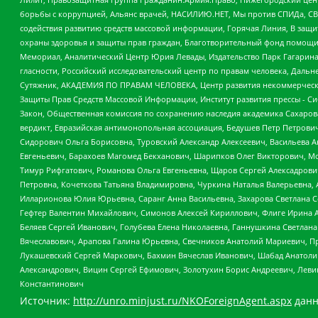
борьбы с коррупцией, Альянс врачей, НАСИЛИЮ.НЕТ, Мы против СПИДа, СВЕ
содействия развитию средств массовой информации, Горячая Линия, В защ
охраны здоровья и защиты прав граждан, Благотворительный фонд помощи ос
Мемориал, Аналитический Центр Юрия Левады, Издательство Парк Гагарина
гласности, Российский исследовательский центр по правам человека, Даль
Сутяжник, АКАДЕМИЯ ПО ПРАВАМ ЧЕЛОВЕКА, Центр развития некоммерческих
Защиты Прав Средств Массовой Информации, Институт развития прессы - Си
Закон, Общественная комиссия по сохранению наследия академика Сахаров
вердикт, Евразийская антимонопольная ассоциация, Бедушев Петр Петрови
Сидорович Ольга Борисовна, Туровский Александр Алексеевич, Васильева А
Евгеньевич, Барахоев Магомед Бекханович, Шарипков Олег Викторович, М
Тимур Рифгатович, Романова Ольга Евгеньевна, Щаров Сергей Алексадрови
Петровна, Кочеткова Татьяна Владимировна, Чуркина Наталья Валерьевна, 
Илларионова Юлия Юрьевна, Саранг Анна Васильевна, Захарова Светлана 
Гефтер Валентин Михайлович, Симонов Алексей Кириллович, Флиге Ирина 
Беляев Сергей Иванович, Голубева Елена Николаевна, Ганнушкина Светлана
Вячеславович, Арапова Галина Юрьевна, Свечников Анатолий Мариевич, П
Лукашевский Сергей Маркович, Бахмин Вячеслав Иванович, Шабад Анатоли
Александрович, Вицин Сергей Ефимович, Золотухин Борис Андреевич, Леви
Константинович
Источник:
http://unro.minjust.ru/NKOForeignAgent.aspx
данн