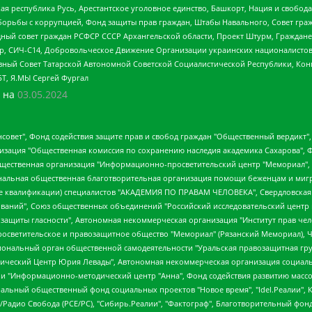
ая республика Русь, Арестантское уголовное единство, Башкорт, Нация и свобода,
орьбы с коррупцией, Фонд защиты прав граждан, Штабы Навального, Совет гражд
ный совет граждан РСФСР СССР Архангельской области, Проект Штурм, Граждане 
tsApp, СИЧ-С14, Добровольческое Движение Организации украинских националисто
ный Совет Татарской Автономной Советской Социалистической Республики, Кон
БТ, Я.МЫ Сергей Фургал
 на
03.05.2024
мная некоммерческая организация "Центр по работе с проблемой насилия "НАСИЛИЮ.НЕТ", Межрегиональный профессиональный союз работников здравоохранения "Альянс врачей", Юридическое лицо, зарегистрированное в Латвийской Республике, SIA "Medusa Project" (регистрационный номер 40103797863, дата регистрации 10.06.2014), Некоммерческая организация "Фонд по борьбе с коррупцией", Автономная некоммерческая организация "Институт права и публичной политики", Баданин Роман Сергеевич, Гликин Максим Александрович, Железнова Мария Михайловна, Лукьянова Юлия Сергеевна, Маетная Елизавета Витальевна, Маняхин Петр Борисович, Чуракова Ольга Владимировна, Ярош Юлия Петровна, Юридическое лицо "The Insider SIA", зарегистрированное в Риге, Латвийская Республика (дата регистрации 26.06.2015), являющееся администратором доменного имени интернет-издания "The Insider SIA", https://theins.ru, Постернак Алексей Евгеньевич, Рубин Михаил Аркадьевич, Анин Роман Александрович, Юридическое лицо Istories fonds, зарегистрированное в Латвийской Республике (регистрационный номер 50008295751, дата регистрации 24.02.2020), Великовский Дмитрий Александрович, Долинина Ирина Николаевна, Мароховская Алеся Алексеевна, Шлейнов Роман Юрьевич, Шмагун Олеся Валентиновна, Общество с ограниченной ответственностью "Альтаир 2021", Общество с ограниченной ответственностью "Вега 2021", Общество с ограниченной ответственностью "Главный редактор 2021", Общество с ограниченной ответственностью "Ромашки монолит", Важенков Артем Валерьевич, Ивановская областная общественная организация "Центр гендерных исследований", Гурман Юрий Альбертович, Медиапроект "ОВД-Инфо", Егоров Владимир Владимирович, Жилинский Владимир Александрович, Общество с ограниченной ответственностью "ЗП", Иванова София Юрьевна, Карезина Инна Павловна, Кильтау Екатерина Викторовна, Петров Алексей Викторович, Пискунов Сергей Евгеньевич, Смирнов Сергей Сергеевич, Тихонов Михаил Сергеевич, Общество с ограниченной ответственностью "ЖУРНАЛИСТ-ИНОСТРАННЫЙ АГЕНТ", Арапова Галина Юрьевна, Вольтская Татьяна Анатольевна, Американская компания "Mason G.E.S. Anonymous Foundation" (США), являющаяся владельцем интернет-издания https://mnews.world/, Компания "Stichting Bellingcat", зарегистрированная в Нидерландах (дата регистрации 11.07.2018), Захаров Андрей Вячеславович, Клепиковская Екатерина Дмитриевна, Общество с ограниченной ответственностью "МЕМО", Перл Роман Александрович, Симонов Евгений Алексеевич, Соловьева Елена Анатольевна, Сотников Даниил Владимирович, Сурначева Елизавета Дмитриевна, Автономная некоммерческая организация по защите прав человека и информированию населения "Якутия – Наше Мнение", Общество с ограниченной ответственностью "Москоу диджитал медиа", с 26.01.2023 Общество с ограниченной ответственностью "Чайка Белые сады", Ветошкина Валерия Валерьевна, Заговора Максим Александрович, Межрегиональное общественное движение "Российская ЛГБТ - сеть", Оленичев Максим Владимирович, Павлов Иван Юрьевич, Скворцова Елена Сергеевна, Общество с ограниченной ответственностью "Как бы инагент", Кочетков Игорь Викторович, Общество с ограниченной ответственностью "Честные выборы", Еланчик Олег Александрович, Общество с ограниченной ответственностью "Нобелевский призыв", Гималова Регина Эмилевна, Григорьев Андрей Валерьевич, Григорьева Алина Александровна, Ассоциация по содействию защите прав призывников, альтернативнослужащих и военнослужащих "Правозащитная группа "Гражданин.Армия.Право", Хисамова Регина Фаритовна, Автономная некоммерческая организация по реализации социально-правовых программ "Лилит", Дальн