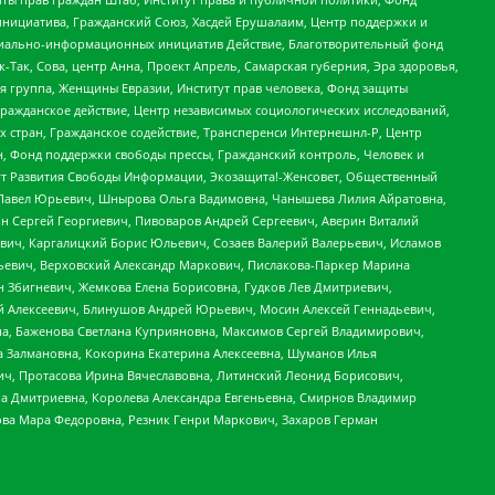
инициатива, Гражданский Союз, Хасдей Ерушалаим, Центр поддержки и
социально-информационных инициатив Действие, Благотворительный фонд
Так, Сова, центр Анна, Проект Апрель, Самарская губерния, Эра здоровья,
я группа, Женщины Евразии, Институт прав человека, Фонд защиты
Гражданское действие, Центр независимых социологических исследований,
стран, Гражданское содействие, Трансперенси Интернешнл-Р, Центр
н, Фонд поддержки свободы прессы, Гражданский контроль, Человек и
тут Развития Свободы Информации, Экозащита!-Женсовет, Общественный
й Павел Юрьевич, Шнырова Ольга Вадимовна, Чанышева Лилия Айратовна,
ин Сергей Георгиевич, Пивоваров Андрей Сергеевич, Аверин Виталий
вич, Каргалицкий Борис Юльевич, Созаев Валерий Валерьевич, Исламов
льевич, Верховский Александр Маркович, Пислакова-Паркер Марина
н Збигневич, Жемкова Елена Борисовна, Гудков Лев Дмитриевич,
й Алексеевич, Блинушов Андрей Юрьевич, Мосин Алексей Геннадьевич,
а, Баженова Светлана Куприяновна, Максимов Сергей Владимирович,
а Залмановна, Кокорина Екатерина Алексеевна, Шуманов Илья
ч, Протасова Ирина Вячеславовна, Литинский Леонид Борисович,
а Дмитриевна, Королева Александра Евгеньевна, Смирнов Владимир
ова Мара Федоровна, Резник Генри Маркович, Захаров Герман