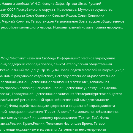
 Нация и свобода, W.H.С., Фалунь Дафа, Иртыш Ultras, Русский
ан СССР Прикубанского округа г. Краснодара, Мужское государство,
СССР, Держава Союз Советских Светлых Родов, Совет Советских
в, Черный Комитет, Татарстанское Региональное Всетатарское общественное
гресс ойрат-калмыцкого народа, Исполнительный комитет совета народных
евосточное общественное движение "Маяк", Санкт-Петербургская ЛГБТ-инициативная группа "Выход", Инициативная группа ЛГБТ+ "Реверс", Алексеев Андрей Викторович, Бекбулатова Таисия Львовна, Беляев Иван Михайлович, Владыкина Елена Сергеевна, Гельман Марат Александрович, Никульшина Вероника Юрьевна, Толоконникова Надежда Андреевна, Шендерович Виктор Анатольевич, Общество с ограниченной ответственностью "Данное сообщение", Общество с ограниченной ответственностью Издательский дом "Новая глава", Айнбиндер Александра Александровна, Московский комьюнити-центр для ЛГБТ+инициатив, Благотворительный фонд развития филантропии, Deutsche Welle (Германия, Kurt-Schumacher-Strasse 3, 53113 Bonn), Борзунова Мария Михайловна, Воробьев Виктор Викторович, Голубева Анна Львовна, Константинова Алла Михайловна, Малкова Ирина Владимировна, Мурадов Мурад Абдулгалимович, Осетинская Елизавета Николаевна, Понасенков Евгений Николаевич, Ганапольский Матвей Юрьевич, Киселев Евгений Алексеевич, Борухович Ирина Григорьевна, Дремин Иван Тимофеевич, Дубровский Дмитрий Викторович, Красноярская региональная общественная организация поддержки и развития альтернативных образовательных технологий и межкультурных коммуникаций "ИНТЕРРА", Маяковская Екатерина Алексеевна, Фейгин Марк Захарович, Филимонов Андрей Викторович, Дзугкоева Регина Николаевна, Доброхотов Роман Александрович, Дудь Юрий Александрович, Елкин Сергей Владимирович, Кругликов Кирилл Игоревич, Сабунаева Мария Леонидовна, Семенов Алексей Владимирович, Шаинян Карен Багратович, Шульман Екатерина Михайловна, Асафьев Артур Валерьевич, Вахштайн Виктор Семенович, Венедиктов Алексей Алексеевич, Лушникова Екатерина Евгеньевна, Волков Леонид Михайлович, Невзоров Александр Глебович, Пархоменко Сергей Борисович, Сироткин Ярослав Николаевич, Кара-Мурза Владимир Владимирович, Баранова Наталья Владимировна, Гозман Леонид Яковлевич, Кагарлицкий Борис Юльевич, Климарев Михаил Валерьевич, Милов Владимир Станиславович, Автономная некоммерческая организация Краснодарский центр современного искусства "Типография", Моргенштерн Алишер Тагирович, Соболь Любовь Эдуардовна, Общество с ограниченной ответственностью "ЛИЗА НОРМ", Каспаров Гарри Кимович, Ходорковский Михаил Борисович, Общество с ограниченной ответственностью "Апрельские тезисы", Данилович Ирина Брониславовна, Кашин Олег Владимирович, Петров Николай Владимирович, Пивоваров Алексей Владимирович, Соколов Михаил Владимирович, Цветкова Юлия Владимировна, Чичваркин Евгений Александрович, Комитет против пыток/Команда против пыток, Общество с ограниченной ответственностью "Первый научный", Общество с ограниченной ответственностью "Вертолет и ко", Белоцерковская Вероника Борисовна, Кац Максим Евгеньевич, Лазарева Татьяна Юрьевна, Шаведдинов Руслан Табризович, Яшин Илья Валерьевич, Общество с ограниченной ответственностью "Иноагент ААВ", Алешковский Дмитрий Петрович, Альбац Евгения Марковна, Быков Дмитрий Львович, Галямина Юлия Евгеньевна, Лойко Сергей Леонидович, Мартынов Кирилл Константинович, Медведев Сергей Александрович, Крашенинников Федор Геннадиевич, Гордеева Катерина Вл