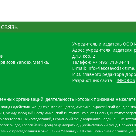
 СВЯЗЬ
Учредитель и издатель ООО 
Адрес учредителя, издателя, р
зи
д.13, кор. 2
рвисов Yandex.Metrika,
Телефон: +7 (495) 718-84-11
E-mail: info@lesozavodsk-time.
И.О. главного редактора Доро
Разработчик сайта –
INFOROS
енных организаций, деятельность которых признана нежелате
 Фонд Содействия, Фонд Открытое общество, Американо-российский фонд по э
 Международный Республиканский Институт, Открытая Россия, Институт совре
р электоральных исследований, Германский фонд Маршалла Соединенных Штатов
еловек в беде, Европейский фонд за демократию, Джеймстаунский фонд, Прожект
дованию преследования в отношении Фалуньгун в Китае, Всемирная организация 