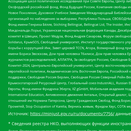
Ассоциация школ политических исследований при Совете Европы, Центр ли
Оксфордский российский фонд, Фонд Будущее России, Компания свободы ин
Новое Поколение, Духовное Учебное Заведение Международный Библейский
организаций по наблюдению за выборами, Республика Польша, СВОБОДНЫЙ
Фонд имени Генриха Бёлля, Stichting Bellingcat, Bellingcat Ltd, The Inside
Макдональда-Лорье, Украинская национальная федерация Канады, Декабрис
комитет в Швеции, Проект Медуза, Фонд Андрея Сахарова, Форум свободной 
Solidarus, КрымSOS, Свободный университет, Институт государственного у
борьбы с коррупцией Инк, Завет церквей TCCN, Агора, Всемирный фонд при
имени Бориса Звозскова, Дом прав человека Тбилиси, Дом прав человека Ер
журналистов расследователей, АЛЛАТРА, За свободную Россию, Свободная Б
Комитет-2024, Центрально-Европейский университет, Центр восточноевроп
европейской политики, Академическая сеть Восточная Европа, Российский к
поддержки, Свободная Россия Берлин, Свободная Россия Северный Рейн-Вест
Крымскотатарский Ресурсный Центр, Глобальный союз IndustriALL, Russian E
Европы, Фонд имени Фридриха Эберта, XZ gGmbH, Мобильная академия поддержк
International Education, Антивоенное движение Антальи, Открытый диало
отношений им Нормана Патерсона, Центр Гражданских Свобод, Фонд Бориса
Прометей, Stop Occupation of Karelia, Вернись живым, Фридом Хаус, СОТА 
Источник:
https://minjust.gov.ru/ru/documents/7756/
данные
* Сведения реестра НКО, выполняющих функции иностранн
Лилит, Правозащитная группа Гражданин.Армия.Право, Нижегородский цент