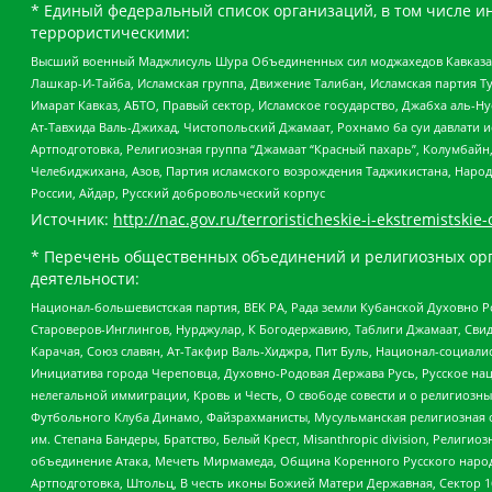
* Единый федеральный список организаций, в том числе и
террористическими:
Высший военный Маджлисуль Шура Объединенных сил моджахедов Кавказа, Ко
Лашкар-И-Тайба, Исламская группа, Движение Талибан, Исламская партия Т
Имарат Кавказ, АБТО, Правый сектор, Исламское государство, Джабха аль-
Ат-Тавхида Валь-Джихад, Чистопольский Джамаат, Рохнамо ба суи давлати и
Артподготовка, Религиозная группа “Джамаат “Красный пахарь”, Колумбайн
Челебиджихана, Азов, Партия исламского возрождения Таджикистана, Народ
России, Айдар, Русский добровольческий корпус
Источник:
http://nac.gov.ru/terroristicheskie-i-ekstremistskie-
* Перечень общественных объединений и религиозных орг
деятельности:
Национал-большевистская партия, ВЕК РА, Рада земли Кубанской Духовно
Староверов-Инглингов, Нурджулар, К Богодержавию, Таблиги Джамаат, Сви
Карачая, Союз славян, Ат-Такфир Валь-Хиджра, Пит Буль, Национал-социал
Инициатива города Череповца, Духовно-Родовая Держава Русь, Русское н
нелегальной иммиграции, Кровь и Честь, О свободе совести и о религиоз
Футбольного Клуба Динамо, Файзрахманисты, Мусульманская религиозная о
им. Степана Бандеры, Братство, Белый Крест, Misanthropic division, Рели
объединение Атака, Мечеть Мирмамеда, Община Коренного Русского народа
Артподготовка, Штольц, В честь иконы Божией Матери Державная, Сектор 1