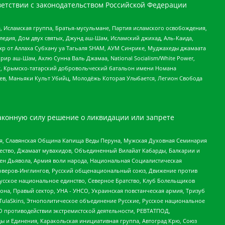
етствии с законодательством Российской Федерации
 Исламская группа, Братья-мусульмане, Партия исламского освобождения,
едия, Дом двух святых, Джунд аш-Шам, Исламский джихад, Аль-Каида,
жр от Аллаха Субхану уа Тагьаля SHAM, АУМ Синрике, Муджахеды джамаата
рир аш-Шам, Ахлю Сунна Валь Джамаа, National Socialism/White Power,
рг, Крымско-татарский добровольческий батальон имени Номана
оев, Маньяки Культ Убийц, Молодёжь Которая Улыбается, Легион Свобода
аконную силу решение о ликвидации или запрете
ья, Славянская Община Капища Веды Перуна, Мужская Духовная Семинария
щество, Джамаат мувахидов, Объединенный Вилайат Кабарды, Балкарии и
ден Дьявола, Армия воли народа, Национальная Социалистическая
роверов-Инглингов, Русский общенациональный союз, Движение против
усское национальное единство, Северное Братство, Клуб Болельщиков
а, Правый сектор, УНА - УНСО, Украинская повстанческая армия, Тризуб
 TulaSkins, Этнополитическое объединение Русские, Русское национальное
О противодействии экстремистской деятельности, РЕВТАТПОД,
ы и Единения, Каракольская инициативная группа, Автоград Крю, Союз