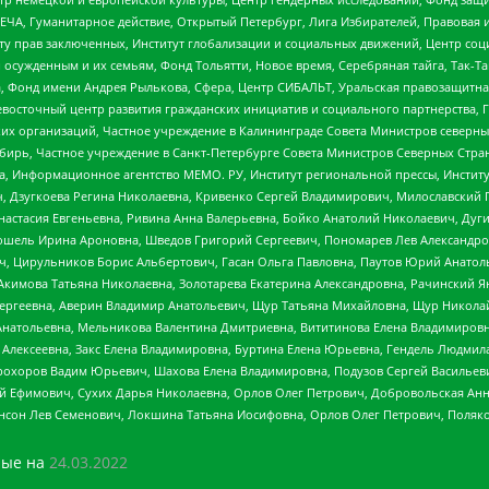
ЧА, Гуманитарное действие, Открытый Петербург, Лига Избирателей, Правовая 
иту прав заключенных, Институт глобализации и социальных движений, Центр 
ужденным и их семьям, Фонд Тольятти, Новое время, Серебряная тайга, Так-Так-
, Фонд имени Андрея Рылькова, Сфера, Центр СИБАЛЬТ, Уральская правозащитна
невосточный центр развития гражданских инициатив и социального партнерства, 
 организаций, Частное учреждение в Калининграде Совета Министров северных 
бирь, Частное учреждение в Санкт-Петербурге Совета Министров Северных Стра
а, Информационное агентство МЕМО. РУ, Институт региональной прессы, Инсти
ч, Дзугкоева Регина Николаевна, Кривенко Сергей Владимирович, Милославски
настасия Евгеньевна, Ривина Анна Валерьевна, Бойко Анатолий Николаевич, Дуг
ошель Ирина Ароновна, Шведов Григорий Сергеевич, Пономарев Лев Александро
ч, Цирульников Борис Альбертович, Гасан Ольга Павловна, Паутов Юрий Анато
Акимова Татьяна Николаевна, Золотарева Екатерина Александровна, Рачинский Я
Сергеевна, Аверин Владимир Анатольевич, Щур Татьяна Михайловна, Щур Никола
Анатольевна, Мельникова Валентина Дмитриевна, Вититинова Елена Владимировн
 Алексеевна, Закс Елена Владимировна, Буртина Елена Юрьевна, Гендель Людмил
рохоров Вадим Юрьевич, Шахова Елена Владимировна, Подузов Сергей Васильеви
й Ефимович, Сухих Дарья Николаевна, Орлов Олег Петрович, Добровольская Анн
нсон Лев Семенович, Локшина Татьяна Иосифовна, Орлов Олег Петрович, Поляк
ые на
24.03.2022