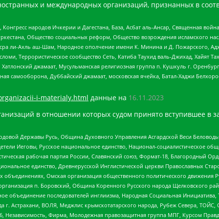
ностранных и международных организаций, признанных в соотв
нгресс народов Ичкерии и Дагестана, База, Асбат аль-Ансар, Священная война,
уркестана, Общество социальных реформ, Общество возрождения исламского насл
Нусра ли-Ахль аш-Шам, Народное ополчение имени К. Минина и Д. Пожарского, Ад
сломи, Террористическое сообщество Сеть, Катиба Таухид валь-Джихад, Хайят Тах
, Хатлонский джамаат, Мусульманская религиозная группа п. Кушкуль г. Оренбу
ная самооборона, Дуббайский джамаат, московская ячейка, Батал-Хаджи Белхор
organizacii-i-materialy.html
данные на
16.11.2023
анизаций в отношении которых судом принято вступившее в з
 Родовой Державы Русь, Община Духовного Управления Асгардской Веси Беловод
детели Иеговы, Русское национальное единство, Национал-социалистическое об
истическая рабочая партия России, Славянский союз, Формат-18, Благородный Ор
ациональное единство, Древнерусской Инглистической церкви Православных Ста
ных объединениях, Омская организация общественного политического движения Р
рганизация п. Боровский, Община Коренного Русского народа Щелковского район
гиозное объединение последователей инглиизма, Народная Социальная Инициатива,
 г. Астрахани, ВОЛЯ, Меджлис крымскотатарского народа, Рубеж Севера, ТОЙС, 
6, Независимость, Фирма, Молодежная правозащитная группа МПГ, Курсом Правд