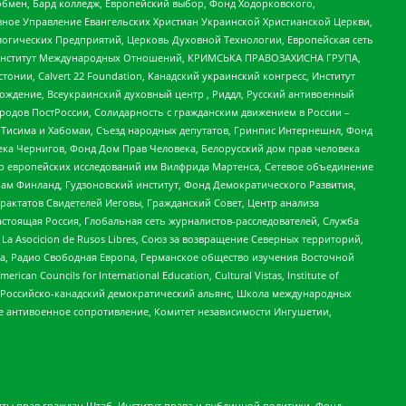
бмен, Бард колледж, Европейский выбор, Фонд Ходорковского,
ное Управление Евангельских Христиан Украинской Христианской Церкви,
огических Предприятий, Церковь Духовной Технологии, Европейская сеть
ий Институт Международных Отношений, КРИМСЬКА ПРАВОЗАХИСНА ГРУПА,
стонии, Calvert 22 Foundation, Канадский украинский конгресс, Институт
ждение, Всеукраинский духовный центр , Риддл, Русский антивоенный
ародов ПостРоссии, Солидарность с гражданским движением в России –
в Тисима и Хабомаи, Съезд народных депутатов, Гринпис Интернешнл, Фонд
ека Чернигов, Фонд Дом Прав Человека, Белорусский дом прав человека
нтр европейских исследований им Вилфрида Мартенса, Сетевое объединение
Чам Финланд, Гудзоновский институт, Фонд Демократического Развития,
актатов Свидетелей Иеговы, Гражданский Совет, Центр анализа
астоящая Россия, Глобальная сеть журналистов-расследователей, Служба
a Asocicion de Rusos Libres, Союз за возвращение Северных территорий,
еста, Радио Свободная Европа, Германское общество изучения Восточной
ouncils for International Education, Cultural Vistas, Institute of
, Российско-канадский демократический альянс, Школа международных
е антивоенное сопротивление, Комитет независимости Ингушетии,
ты прав граждан Штаб, Институт права и публичной политики, Фонд