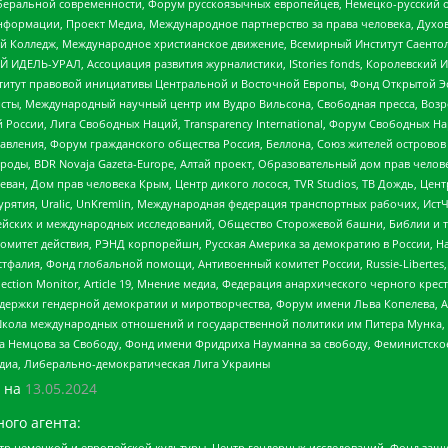
беральной современности, Форум русскоязычных европейцев, Немецко-русский о
формации, Проект Медиа, Международное партнерство за права человека, Духов
 Колледж, Международное христианское движение, Всемирный Институт Саентол
 ИДЕЛЬ-УРАЛ, Ассоциация развития журналистики, IStories fonds, Королевск
r, Институт правовой инициативы Центральной и Восточной Европы, Фонд Открытой Э
ты, Международный научный центр им Вудро Вильсона, Свободная пресса, Возро
России, Лига Свободных Наций, Transparеncy International, Форум Свободных Н
правления, Форум гражданского общества Россия, Беллона, Союз жителей острово
роды, BDR Novaja Gazeta-Europe, Алтай проект, Образовательный дом прав челов
еван, Дом прав человека Крым, Центр дикого лосося, TVR Studios, ТВ Дождь, Це
урятия, Uralic, UnKremlin, Международная федерация транспортных рабочих, Ист
ейских и международных исследований, Общество Сторожевой башни, Библии и тр
омитет действия, РЭНД корпорейшн, Русская Америка за демократию в России, Н
фалия, Фонд глобальной помощи, Антивоенный комитет России, Russie-Libertes, L
lection Monitor, Article 19, Мнение медиа, Федерация анархического черного кр
и гендерной демократии и миротворчества, Форум имени Льва Копелева, American C
г, Школа международных отношений и государственной политики им Питера Мунка
 Немцова за Свободу, Фонд имени Фридриха Науманна за свободу, Феминистско
медиа, Либерально-демократическая Лига Украины
 на
13.05.2024
ого агента:
р немецкой и европейской культуры, Центр гендерных исследований, Фонд защи