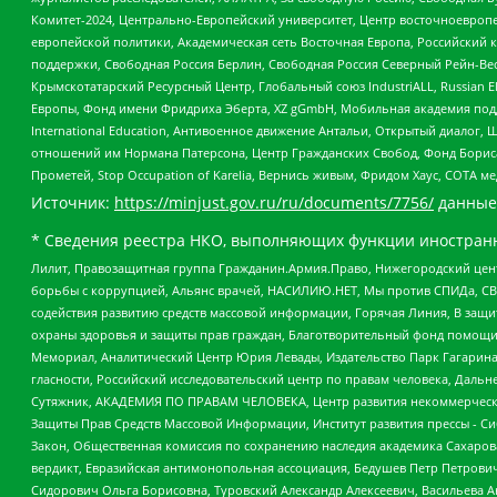
Комитет-2024, Центрально-Европейский университет, Центр восточноевроп
европейской политики, Академическая сеть Восточная Европа, Российский к
поддержки, Свободная Россия Берлин, Свободная Россия Северный Рейн-Вест
Крымскотатарский Ресурсный Центр, Глобальный союз IndustriALL, Russian E
Европы, Фонд имени Фридриха Эберта, XZ gGmbH, Мобильная академия поддержк
International Education, Антивоенное движение Антальи, Открытый диало
отношений им Нормана Патерсона, Центр Гражданских Свобод, Фонд Бориса
Прометей, Stop Occupation of Karelia, Вернись живым, Фридом Хаус, СОТА 
Источник:
https://minjust.gov.ru/ru/documents/7756/
данные
* Сведения реестра НКО, выполняющих функции иностранн
Лилит, Правозащитная группа Гражданин.Армия.Право, Нижегородский цент
борьбы с коррупцией, Альянс врачей, НАСИЛИЮ.НЕТ, Мы против СПИДа, СВЕ
содействия развитию средств массовой информации, Горячая Линия, В защ
охраны здоровья и защиты прав граждан, Благотворительный фонд помощи ос
Мемориал, Аналитический Центр Юрия Левады, Издательство Парк Гагарина
гласности, Российский исследовательский центр по правам человека, Даль
Сутяжник, АКАДЕМИЯ ПО ПРАВАМ ЧЕЛОВЕКА, Центр развития некоммерческих
Защиты Прав Средств Массовой Информации, Институт развития прессы - Си
Закон, Общественная комиссия по сохранению наследия академика Сахаров
вердикт, Евразийская антимонопольная ассоциация, Бедушев Петр Петрови
Сидорович Ольга Борисовна, Туровский Александр Алексеевич, Васильева А