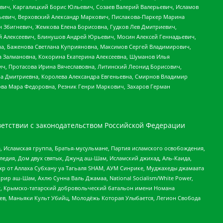
вич, Каргалицкий Борис Юльевич, Созаев Валерий Валерьевич, Исламов
льевич, Верховский Александр Маркович, Пислакова-Паркер Марина
н Збигневич, Жемкова Елена Борисовна, Гудков Лев Дмитриевич,
й Алексеевич, Блинушов Андрей Юрьевич, Мосин Алексей Геннадьевич,
а, Баженова Светлана Куприяновна, Максимов Сергей Владимирович,
а Залмановна, Кокорина Екатерина Алексеевна, Шуманов Илья
ч, Протасова Ирина Вячеславовна, Литинский Леонид Борисович,
а Дмитриевна, Королева Александра Евгеньевна, Смирнов Владимир
ова Мара Федоровна, Резник Генри Маркович, Захаров Герман
етствии с законодательством Российской Федерации
 Исламская группа, Братья-мусульмане, Партия исламского освобождения,
едия, Дом двух святых, Джунд аш-Шам, Исламский джихад, Аль-Каида,
жр от Аллаха Субхану уа Тагьаля SHAM, АУМ Синрике, Муджахеды джамаата
рир аш-Шам, Ахлю Сунна Валь Джамаа, National Socialism/White Power,
рг, Крымско-татарский добровольческий батальон имени Номана
оев, Маньяки Культ Убийц, Молодёжь Которая Улыбается, Легион Свобода