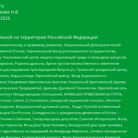
ru
хова Н.В.
2026
льной на территории Российской Федерации:
кономическому и правовому развитию, Национальный Демократический
менной России, Черноморский фонд регионального сотрудничества,
, Тихоокеанский центр защиты окружающей среды и природных ресурсов,
 Хармони, Родники дракона, Врачи против насильственного извлечения
по расследованию преследований Фалуньгун, Пражский гражданский центр,
бмен, Бард колледж, Европейский выбор, Фонд Ходорковского,
ное Управление Евангельских Христиан Украинской Христианской Церкви,
огических Предприятий, Церковь Духовной Технологии, Европейская сеть
ий Институт Международных Отношений, КРИМСЬКА ПРАВОЗАХИСНА ГРУПА,
стонии, Calvert 22 Foundation, Канадский украинский конгресс, Институт
ждение, Всеукраинский духовный центр , Риддл, Русский антивоенный
ародов ПостРоссии, Солидарность с гражданским движением в России –
в Тисима и Хабомаи, Съезд народных депутатов, Гринпис Интернешнл, Фонд
ека Чернигов, Фонд Дом Прав Человека, Белорусский дом прав человека
нтр европейских исследований им Вилфрида Мартенса, Сетевое объединение
Чам Финланд, Гудзоновский институт, Фонд Демократического Развития,