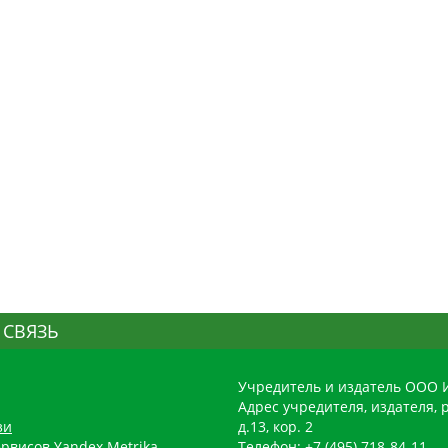
 СВЯЗЬ
Учредитель и издатель ООО 
Адрес учредителя, издателя, р
зи
д.13, кор. 2
рвисов Yandex.Metrika,
Телефон: +7 (495) 718-84-11