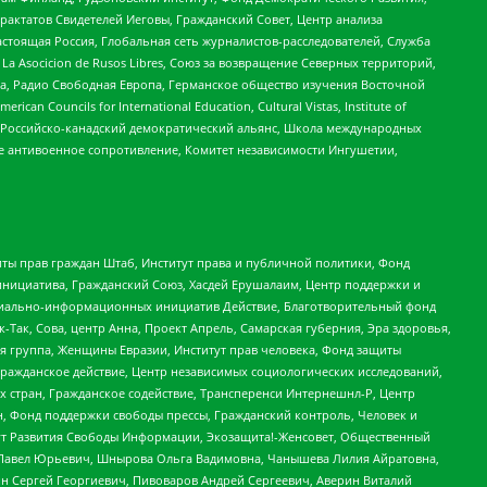
актатов Свидетелей Иеговы, Гражданский Совет, Центр анализа
астоящая Россия, Глобальная сеть журналистов-расследователей, Служба
a Asocicion de Rusos Libres, Союз за возвращение Северных территорий,
еста, Радио Свободная Европа, Германское общество изучения Восточной
ouncils for International Education, Cultural Vistas, Institute of
, Российско-канадский демократический альянс, Школа международных
е антивоенное сопротивление, Комитет независимости Ингушетии,
ты прав граждан Штаб, Институт права и публичной политики, Фонд
инициатива, Гражданский Союз, Хасдей Ерушалаим, Центр поддержки и
социально-информационных инициатив Действие, Благотворительный фонд
Так, Сова, центр Анна, Проект Апрель, Самарская губерния, Эра здоровья,
я группа, Женщины Евразии, Институт прав человека, Фонд защиты
Гражданское действие, Центр независимых социологических исследований,
стран, Гражданское содействие, Трансперенси Интернешнл-Р, Центр
н, Фонд поддержки свободы прессы, Гражданский контроль, Человек и
тут Развития Свободы Информации, Экозащита!-Женсовет, Общественный
й Павел Юрьевич, Шнырова Ольга Вадимовна, Чанышева Лилия Айратовна,
ин Сергей Георгиевич, Пивоваров Андрей Сергеевич, Аверин Виталий