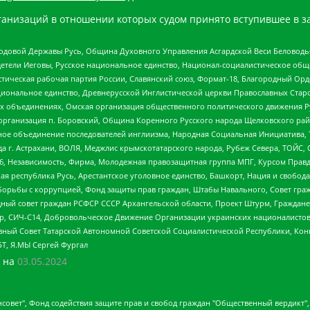
анизаций в отношении которых судом принято вступившее в з
 Родовой Державы Русь, Община Духовного Управления Асгардской Веси Беловод
детели Иеговы, Русское национальное единство, Национал-социалистическое об
истическая рабочая партия России, Славянский союз, Формат-18, Благородный Ор
ациональное единство, Древнерусской Инглистической церкви Православных Ста
ных объединениях, Омская организация общественного политического движения Р
рганизация п. Боровский, Община Коренного Русского народа Щелковского район
гиозное объединение последователей инглиизма, Народная Социальная Инициатива,
 г. Астрахани, ВОЛЯ, Меджлис крымскотатарского народа, Рубеж Севера, ТОЙС, 
6, Независимость, Фирма, Молодежная правозащитная группа МПГ, Курсом Правд
ая республика Русь, Арестантское уголовное единство, Башкорт, Нация и свобода,
орьбы с коррупцией, Фонд защиты прав граждан, Штабы Навального, Совет гражд
ный совет граждан РСФСР СССР Архангельской области, Проект Штурм, Граждане 
tsApp, СИЧ-С14, Добровольческое Движение Организации украинских националисто
ный Совет Татарской Автономной Советской Социалистической Республики, Кон
БТ, Я.МЫ Сергей Фургал
 на
03.05.2024
мная некоммерческая организация "Центр по работе с проблемой насилия "НАСИЛИЮ.НЕТ", Межрегиональный профессиональный союз работников здравоохранения "Альянс врачей", Юридическое лицо, зарегистрированное в Латвийской Республике, SIA "Medusa Project" (регистрационный номер 40103797863, дата регистрации 10.06.2014), Некоммерческая организация "Фонд по борьбе с коррупцией", Автономная некоммерческая организация "Институт права и публичной политики", Баданин Роман Сергеевич, Гликин Максим Александрович, Железнова Мария Михайловна, Лукьянова Юлия Сергеевна, Маетная Елизавета Витальевна, Маняхин Петр Борисович, Чуракова Ольга Владимировна, Ярош Юлия Петровна, Юридическое лицо "The Insider SIA", зарегистрированное в Риге, Латвийская Республика (дата регистрации 26.06.2015), являющееся администратором доменного имени интернет-издания "The Insider SIA", https://theins.ru, Постернак Алексей Евгеньевич, Рубин Михаил Аркадьевич, Анин Роман Александрович, Юридическое лицо Istories fonds, зарегистрированное в Латвийской Республике (регистрационный номер 50008295751, дата регистрации 24.02.2020), Великовский Дмитрий Александрович, Долинина Ирина Николаевна, Мароховская Алеся Алексеевна, Шлейнов Роман Юрьевич, Шмагун Олеся Валентиновна, Общество с ограниченной ответственностью "Альтаир 2021", Общество с ограниченной ответственностью "Вега 2021", Общество с ограниченной ответственностью "Главный редактор 2021", Общество с ограниченной ответственностью "Ромашки монолит", Важенков Артем Валерьевич, Ивановская областная общественная организация "Центр гендерных исследований", Гурман Юрий Альбертович, Медиапроект "ОВД-Инфо", Егоров Владимир Владимирович, Жилинский Владимир Александрович, Общество с ограниченной ответственностью "ЗП", Иванова София Юрьевна, Карезина Инна Павловна, Кильтау Екатерина Викторовна, Петров Алексей Викторович, Пискунов Сергей Евгеньевич, Смирнов Сергей Сергеевич, Тихонов Михаил Сергеевич, Общество с ограниченной ответственностью "ЖУРНАЛИСТ-ИНОСТРАННЫЙ АГЕНТ", Арапова Галина Юрьевна, Вольтская Татьяна Анатольевна, Американская компания "Mason G.E.S. Anonymous Foundation" (США), являющаяся владельцем интернет-издания https://mnews.world/, Компания "Stichting Bellingcat", зарегистрированная в Нидерландах (дата регистрации 11.07.2018), Захаров Андрей Вячеславович, Клепиковская Екатерина Дмитриевна, Общество с ограниченной ответственностью "МЕМО", Перл Роман Александрович, Симонов Евгений Алексеевич, Соловьева Елена Анатольевна, Сотников Даниил Владимирович, Сурначева Елизавета Дмитриевна, Автономная некоммерческая организация по защите прав человека и информированию населения "Якутия – Наше Мнение", Общество с ограниченной ответственностью "Москоу диджитал медиа", с 26.01.2023 Общество с ограниченной ответственностью "Чайка Белые сады", Ветошкина Валерия Валерьевна, Заговора Максим Александрович, Межрегиональное общественное движение "Российская ЛГБТ - сеть", Оленичев Максим Владимирович, Павлов Иван Юрьевич, Скворцова Елена Сергеевна, Общество с ограниченной ответственностью "Как бы инагент", Кочетков Игорь Викторович, Общество с ограниченной ответственностью "Честные выборы", Еланчик Олег Александрович, Общество с ограниченной ответственностью "Нобелевский призыв", Гималова Регина Эмилевна, Григорьев Андрей Валерьевич, Григорьева Алина Александровна, Ассоциация по содействию защите прав призывников, альтернативнослужащих и военнослужащих "Правозащитная группа "Гражданин.Армия.Право", Хисамова Регина Фаритовна, Автономная некоммерческая организация по реализации социально-правовых программ "Лилит", Дальн