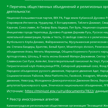
* Перечень общественных объединений и религиозных орг
деятельности:
Национал-большевистская партия, ВЕК РА, Рада земли Кубанской Духовно
Староверов-Инглингов, Нурджулар, К Богодержавию, Таблиги Джамаат, Сви
Карачая, Союз славян, Ат-Такфир Валь-Хиджра, Пит Буль, Национал-социал
Инициатива города Череповца, Духовно-Родовая Держава Русь, Русское н
нелегальной иммиграции, Кровь и Честь, О свободе совести и о религиоз
Футбольного Клуба Динамо, Файзрахманисты, Мусульманская религиозная о
им. Степана Бандеры, Братство, Белый Крест, Misanthropic division, Рели
объединение Атака, Мечеть Мирмамеда, Община Коренного Русского народа
Артподготовка, Штольц, В честь иконы Божией Матери Державная, Сектор 1
Славянских Сил Руси, Алля-Аят, Благотворительный пансионат Ак Умут, Русск
Патриотический клуб-Новокузнецк/РПК, Сибирский державный союз, Фонд б
Народное объединение русского движения, Народное движение Адат, Народ
Социалистических Районов, Meta Platforms Inc, Facebook, Instagram, Wha
движение, Невоград, Молодежное Демократическое Движение Весна, Верхов
депутатов Красноярского края, Этническое национальное объединение, ЛГ
Источник:
https://minjust.gov.ru/ru/documents/7822/
данные
* Реестр иностранных агентов:
Калининградская региональная общественная организация "Экозащита!-Женсовет", Фонд содействия защите прав и свобод граждан "Общественный вердикт", Фонд "Институт Развития Свободы Информации", Частное учреждение "Информационное агентство МЕМО. РУ", Региональная общественная организация "Общественная комиссия по сохранению наследия академика Сахарова", Фонд поддержки свободы прессы, Санкт-Петербургская общественная правозащитная организация "Гражданский контроль", Межрегиональная общественная организация "Информационно-просветительский центр "Мемориал", Региональный Фонд "Центр Защиты Прав Средств Массовой Информации", с 05.12.2023 Фонд "Центр Защиты Прав Средств массовой информации", Региональная общественная благотворительная организация помощи беженцам и мигрантам "Гражданское содействие", Негосударственное образовательное учреждение дополнительного профессионального образования (повышение квалификации) специалистов "АКАДЕМИЯ ПО ПРАВАМ ЧЕЛОВЕКА", Свердловская региональная общественная организация "Сутяжник", Автономная некоммерческая организация "Центр независимых социологических исследований", Союз общественных объединений "Российский исследовательский центр по правам человека", Региональное общественное учреждение научно-информационный центр "МЕМОРИАЛ", Некоммерческая организация "Фонд защиты гласности", Автономная некоммерческая организация "Институт прав человека", Городская общественная организация "Екатеринбургское общество "МЕМОРИАЛ", Городская общественная организация "Рязанское историко-просветительское и правозащитное общество "Мемориал" (Рязанский Мемориал), Челябинский региональный орган общественной самодеятельности – женское общественное объединение "Женщины Евразии", Челябинский региональный орган общественной самодеятельности "Уральская правозащитная группа", Фонд содействия защите здоровья и социальной справедливости имени Андрея Рылькова, Автономная Некоммерческая Организация "Аналитический Центр Юрия Левады", Автономная некоммерческая организация социальной поддержки населения "Проект Апрель", Региональная общественная организация помощи женщинам и детям, находящимся в кризисной ситуации "Информационно-методический центр "Анна", Фонд содействия развитию массовых коммуникаций и правовому просвещению "Так-так-Так", Фонд содействия устойчивому развитию "Серебряная тайга", Свердловский региональный общественный фонд социальных проектов "Новое время", "Idel.Реалии", Кавказ.Реалии, Крым.Реалии, Телеканал Настоящее Время, Татаро-башкирская служба Радио Свобода (Azatliq Radiosi), Радио Свободная Европа/Радио Свобода (PCE/PC), "Сибирь.Реалии", "Фактограф", Благотворительный фонд помощи осужденным и их семьям, Автономная некоммерческая организация "Институт глобализации и социальных движений", Фонд "В защиту прав заключенных", Частное учреждение "Центр поддержки и содействия развитию средств массовой информации", Пензенский региональный общественный благотворительный фонд "Гражданский союз", "Север.Реалии", Некоммерческая организация Фонд "Правовая инициатива", Общество с ограниченной ответственностью "Радио Свободная Европа/Радио Свобода", Чешское информационное агентство "MEDIUM-ORIENT", Красноярская региональная общественная организация "Мы против СПИДа", Камалягин Денис Николаевич, Маркелов Сергей Евгеньевич, Пономарев Лев Александрович, Савицкая Людмила Алексеевна, Автоно