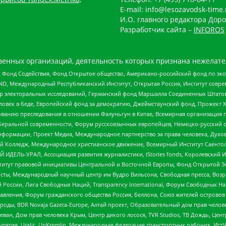
E-mail: info@lesozavodsk-time.
И.О. главного редактора Доро
Разработчик сайта –
INFOROS
енных организаций, деятельность которых признана нежелате
 Фонд Содействия, Фонд Открытое общество, Американо-российский фонд по э
 Международный Республиканский Институт, Открытая Россия, Институт совре
р электоральных исследований, Германский фонд Маршалла Соединенных Штатов
еловек в беде, Европейский фонд за демократию, Джеймстаунский фонд, Прожект
дованию преследования в отношении Фалуньгун в Китае, Всемирная организация 
беральной современности, Форум русскоязычных европейцев, Немецко-русский о
формации, Проект Медиа, Международное партнерство за права человека, Духов
 Колледж, Международное христианское движение, Всемирный Институт Саентол
 ИДЕЛЬ-УРАЛ, Ассоциация развития журналистики, IStories fonds, Королевск
r, Институт правовой инициативы Центральной и Восточной Европы, Фонд Открытой Э
ты, Международный научный центр им Вудро Вильсона, Свободная пресса, Возро
России, Лига Свободных Наций, Transparеncy International, Форум Свободных Н
правления, Форум гражданского общества Россия, Беллона, Союз жителей острово
роды, BDR Novaja Gazeta-Europe, Алтай проект, Образовательный дом прав челов
еван, Дом прав человека Крым, Центр дикого лосося, TVR Studios, ТВ Дождь, Це
урятия, Uralic, UnKremlin, Международная федерация транспортных рабочих, Ист