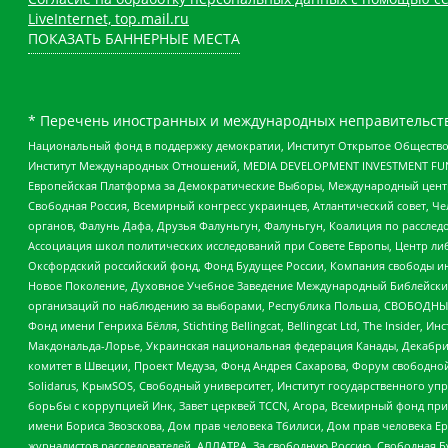
LiveInternet, top.mail.ru
ПОКАЗАТЬ БАННЕРНЫЕ МЕСТА
* Перечень иностранных и международных неправительств
Национальный фонд в поддержку демократии, Институт Открытое Общество
Институт Международных Отношений, MEDIA DEVELOPMENT INVESTMENT FUND,
Европейская Платформа за Демократические Выборы, Международный цент
Свободная Россия, Всемирный конгресс украинцев, Атлантический совет, Ч
органов, Фалунь Дафа, Друзья Фалуньгун, Фалуньгун, Коалиция по рассле
Ассоциация школ политических исследований при Совете Европы, Центр ли
Оксфордский российский фонд, Фонд Будущее России, Компания свободы ин
Новое Поколение, Духовное Учебное Заведение Международный Библейский
организаций по наблюдению за выборами, Республика Польша, СВОБОДНЫЙ
Фонд имени Генриха Бёлля, Stichting Bellingcat, Bellingcat Ltd, The Inside
Макдональда-Лорье, Украинская национальная федерация Канады, Декабрис
комитет в Швеции, Проект Медуза, Фонд Андрея Сахарова, Форум свободной 
Solidarus, КрымSOS, Свободный университет, Институт государственного у
борьбы с коррупцией Инк, Завет церквей TCCN, Агора, Всемирный фонд при
имени Бориса Звозскова, Дом прав человека Тбилиси, Дом прав человека Ер
журналистов расследователей, АЛЛАТРА, За свободную Россию, Свободная Б