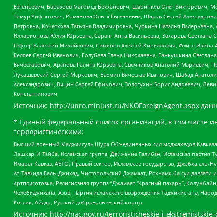
Евгеньевич, Барахоев Магомед Бекханович, Шарипков Олег Викторович, М
Тимур Рифгатович, Романова Ольга Евгеньевна, Щаров Сергей Алексадрови
Петровна, Кочеткова Татьяна Владимировна, Чуркина Наталья Валерьевна, 
Илларионова Юлия Юрьевна, Саранг Анна Васильевна, Захарова Светлана 
Гефтер Валентин Михайлович, Симонов Алексей Кириллович, Флиге Ирина 
Беляев Сергей Иванович, Голубева Елена Николаевна, Ганнушкина Светлана
Вячеславович, Арапова Галина Юрьевна, Свечников Анатолий Мариевич, П
Лукашевский Сергей Маркович, Бахмин Вячеслав Иванович, Шабад Анатоли
Александрович, Вицин Сергей Ефимович, Золотухин Борис Андреевич, Леви
Константинович
Источник:
http://unro.minjust.ru/NKOForeignAgent.aspx
данн
* Единый федеральный список организаций, в том числе и
террористическими:
Высший военный Маджлисуль Шура Объединенных сил моджахедов Кавказа, Ко
Лашкар-И-Тайба, Исламская группа, Движение Талибан, Исламская партия Т
Имарат Кавказ, АБТО, Правый сектор, Исламское государство, Джабха аль-
Ат-Тавхида Валь-Джихад, Чистопольский Джамаат, Рохнамо ба суи давлати и
Артподготовка, Религиозная группа “Джамаат “Красный пахарь”, Колумбайн
Челебиджихана, Азов, Партия исламского возрождения Таджикистана, Народ
России, Айдар, Русский добровольческий корпус
Источник:
http://nac.gov.ru/terroristicheskie-i-ekstremistskie-