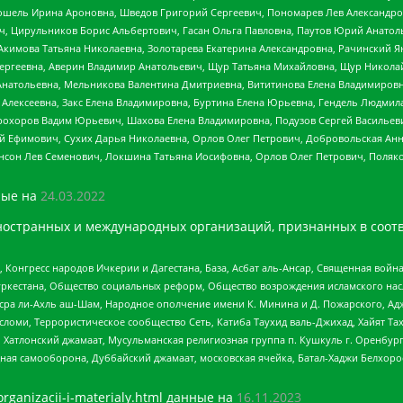
ошель Ирина Ароновна, Шведов Григорий Сергеевич, Пономарев Лев Александро
ч, Цирульников Борис Альбертович, Гасан Ольга Павловна, Паутов Юрий Анато
Акимова Татьяна Николаевна, Золотарева Екатерина Александровна, Рачинский Я
Сергеевна, Аверин Владимир Анатольевич, Щур Татьяна Михайловна, Щур Никола
Анатольевна, Мельникова Валентина Дмитриевна, Вититинова Елена Владимировн
 Алексеевна, Закс Елена Владимировна, Буртина Елена Юрьевна, Гендель Людмил
рохоров Вадим Юрьевич, Шахова Елена Владимировна, Подузов Сергей Васильеви
й Ефимович, Сухих Дарья Николаевна, Орлов Олег Петрович, Добровольская Анн
нсон Лев Семенович, Локшина Татьяна Иосифовна, Орлов Олег Петрович, Поляк
ые на
24.03.2022
ностранных и международных организаций, признанных в соотв
нгресс народов Ичкерии и Дагестана, База, Асбат аль-Ансар, Священная война,
уркестана, Общество социальных реформ, Общество возрождения исламского насл
Нусра ли-Ахль аш-Шам, Народное ополчение имени К. Минина и Д. Пожарского, Ад
сломи, Террористическое сообщество Сеть, Катиба Таухид валь-Джихад, Хайят Тах
, Хатлонский джамаат, Мусульманская религиозная группа п. Кушкуль г. Оренбу
ная самооборона, Дуббайский джамаат, московская ячейка, Батал-Хаджи Белхор
organizacii-i-materialy.html
данные на
16.11.2023