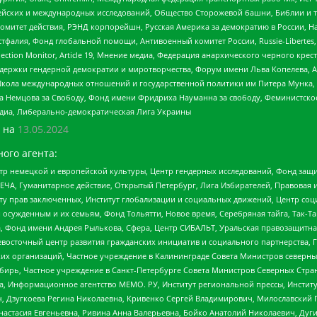
ейских и международных исследований, Общество Сторожевой башни, Библии и тр
омитет действия, РЭНД корпорейшн, Русская Америка за демократию в России, Н
фалия, Фонд глобальной помощи, Антивоенный комитет России, Russie-Libertes, L
lection Monitor, Article 19, Мнение медиа, Федерация анархического черного кр
и гендерной демократии и миротворчества, Форум имени Льва Копелева, American C
г, Школа международных отношений и государственной политики им Питера Мунка
 Немцова за Свободу, Фонд имени Фридриха Науманна за свободу, Феминистско
медиа, Либерально-демократическая Лига Украины
 на
13.05.2024
ого агента:
р немецкой и европейской культуры, Центр гендерных исследований, Фонд защи
ЧА, Гуманитарное действие, Открытый Петербург, Лига Избирателей, Правовая 
иту прав заключенных, Институт глобализации и социальных движений, Центр 
ужденным и их семьям, Фонд Тольятти, Новое время, Серебряная тайга, Так-Так-
, Фонд имени Андрея Рылькова, Сфера, Центр СИБАЛЬТ, Уральская правозащитна
невосточный центр развития гражданских инициатив и социального партнерства, 
 организаций, Частное учреждение в Калининграде Совета Министров северных 
бирь, Частное учреждение в Санкт-Петербурге Совета Министров Северных Стра
а, Информационное агентство МЕМО. РУ, Институт региональной прессы, Инсти
ч, Дзугкоева Регина Николаевна, Кривенко Сергей Владимирович, Милославски
настасия Евгеньевна, Ривина Анна Валерьевна, Бойко Анатолий Николаевич, Дуг