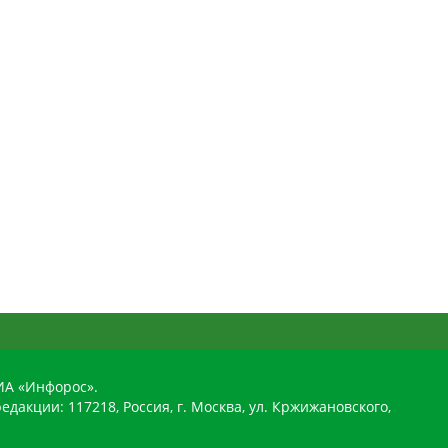
ИА «Инфорос».
едакции: 117218, Россия, г. Москва, ул. Кржижановского,