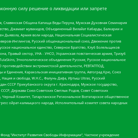
аконную силу решение о ликвидации или запрете
ья, Славянская Община Капища Веды Перуна, Мужская Духовная Семинария
щество, Джамаат мувахидов, Объединенный Вилайат Кабарды, Балкарии и
ден Дьявола, Армия воли народа, Национальная Социалистическая
роверов-Инглингов, Русский общенациональный союз, Движение против
усское национальное единство, Северное Братство, Клуб Болельщиков
а, Правый сектор, УНА - УНСО, Украинская повстанческая армия, Тризуб
 TulaSkins, Этнополитическое объединение Русские, Русское национальное
О противодействии экстремистской деятельности, РЕВТАТПОД,
ы и Единения, Каракольская инициативная группа, Автоград Крю, Союз
 Нация и свобода, W.H.С., Фалунь Дафа, Иртыш Ultras, Русский
ан СССР Прикубанского округа г. Краснодара, Мужское государство,
СССР, Держава Союз Советских Светлых Родов, Совет Советских
в, Черный Комитет, Татарстанское Региональное Всетатарское общественное
гресс ойрат-калмыцкого народа, Исполнительный комитет совета народных
евосточное общественное движение "Маяк", Санкт-Петербургская ЛГБТ-инициативная группа "Выход", Инициативная группа ЛГБТ+ "Реверс", Алексеев Андрей Викторович, Бекбулатова Таисия Львовна, Беляев Иван Михайлович, Владыкина Елена Сергеевна, Гельман Марат Александрович, Никульшина Вероника Юрьевна, Толоконникова Надежда Андреевна, Шендерович Виктор Анатольевич, Общество с ограниченной ответственностью "Данное сообщение", Общество с ограниченной ответственностью Издательский дом "Новая глава", Айнбиндер Александра Александровна, Московский комьюнити-центр для ЛГБТ+инициатив, Благотворительный фонд развития филантропии, Deutsche Welle (Германия, Kurt-Schumacher-Strasse 3, 53113 Bonn), Борзунова Мария Михайловна, Воробьев Виктор Викторович, Голубева Анна Львовна, Константинова Алла Михайловна, Малкова Ирина Владимировна, Мурадов Мурад Абдулгалимович, Осетинская Елизавета Николаевна, Понасенков Евгений Николаевич, Ганапольский Матвей Юрьевич, Киселев Евгений Алексеевич, Борухович Ирина Григорьевна, Дремин Иван Тимофеевич, Дубровский Дмитрий Викторович, Красноярская региональная общественная организация поддержки и развития альтернативных образовательных технологий и межкультурных коммуникаций "ИНТЕРРА", Маяковская Екатерина Алексеевна, Фейгин Марк Захарович, Филимонов Андрей Викторович, Дзугкоева Регина Николаевна, Доброхотов Роман Александрович, Дудь Юрий Александрович, Елкин Сергей Владимирович, Кругликов Кирилл Игоревич, Сабунаева Мария Леонидовна, Семенов Алексей Владимирович, Шаинян Карен Багратович, Шульман Екатерина Михайловна, Асафьев Артур Валерьевич, Вахштайн Виктор Семенович, Венедиктов Алексей Алексеевич, Лушникова Екатерина Евгеньевна, Волков Леонид Михайлович, Невзоров Александр Глебович, Пархоменко Сергей Борисович, Сироткин Ярослав Николаевич, Кара-Мурза Владимир Владимирович, Баранова Наталья Владимировна, Гозман Леонид Яковлевич, Кагарлицкий Борис Юльевич, Климарев Михаил Валерьевич, Милов Владимир Станиславович, Автономная некоммерческая организация Краснодарский центр современного искусства "Типография", Моргенштерн Алишер Тагирович, Соболь Любовь Эдуардовна, Общество с ограниченной ответственностью "ЛИЗА НОРМ", Каспаров Гарри Кимович, Ходорковский Михаил Борисович, Общество с ограниченной ответственностью "Апрельские тезисы", Данилович Ирина Брониславовна, Кашин Олег Владимирович, Петров Николай Владимирович, Пивоваров Алексей Владимирович, Соколов Михаил Владимирович, Цветкова Юлия Владимировна, Чичваркин Евгений Александрович, Комитет против пыток/Команда против пыток, Общество с ограниченной ответственностью "Первый научный", Общество с ограниченной ответственностью "Вертолет и ко", Белоцерковская Вероника Борисовна, Кац Максим Евгеньевич, Лазарева Татьяна Юрьевна, Шаведдинов Руслан Табризович, Яшин Илья Валерьевич, Общество с ограниченной ответственностью "Иноагент ААВ", Алешковский Дмитрий Петрович, Альбац Евгения Марковна, Быков Дмитрий Львович, Галямина Юлия Евгеньевна, Лойко Сергей Леонидович, Мартынов Кирилл Константинович, Медведев Сергей Александрович, Крашенинников Федор Геннадиевич, Гордеева Катерина Вл