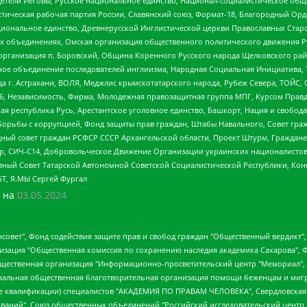
детели Иеговы, Русское национальное единство, Национал-социалистическое об
истическая рабочая партия России, Славянский союз, Формат-18, Благородный Ор
ациональное единство, Древнерусской Инглистической церкви Православных Ста
ных объединениях, Омская организация общественного политического движения Р
рганизация п. Боровский, Община Коренного Русского народа Щелковского район
гиозное объединение последователей инглиизма, Народная Социальная Инициатива,
 г. Астрахани, ВОЛЯ, Меджлис крымскотатарского народа, Рубеж Севера, ТОЙС, 
6, Независимость, Фирма, Молодежная правозащитная группа МПГ, Курсом Правд
ая республика Русь, Арестантское уголовное единство, Башкорт, Нация и свобода,
орьбы с коррупцией, Фонд защиты прав граждан, Штабы Навального, Совет гражд
ный совет граждан РСФСР СССР Архангельской области, Проект Штурм, Граждане 
tsApp, СИЧ-С14, Добровольческое Движение Организации украинских националисто
ный Совет Татарской Автономной Советской Социалистической Республики, Кон
БТ, Я.МЫ Сергей Фургал
 на
03.05.2024
мная некоммерческая организация "Центр по работе с проблемой насилия "НАСИЛИЮ.НЕТ", Межрегиональный профессиональный союз работников здравоохранения "Альянс врачей", Юридическое лицо, зарегистрированное в Латвийской Республике, SIA "Medusa Project" (регистрационный номер 40103797863, дата регистрации 10.06.2014), Некоммерческая организация "Фонд по борьбе с коррупцией", Автономная некоммерческая организация "Институт права и публичной политики", Баданин Роман Сергеевич, Гликин Максим Александрович, Железнова Мария Михайловна, Лукьянова Юлия Сергеевна, Маетная Елизавета Витальевна, Маняхин Петр Борисович, Чуракова Ольга Владимировна, Ярош Юлия Петровна, Юридическое лицо "The Insider SIA", зарегистрированное в Риге, Латвийская Республика (дата регистрации 26.06.2015), являющееся администратором доменного имени интернет-издания "The Insider SIA", https://theins.ru, Постернак Алексей Евгеньевич, Рубин Михаил Аркадьевич, Анин Роман Александрович, Юридическое лицо Istories fonds, зарегистрированное в Латвийской Республике (регистрационный номер 50008295751, дата регистрации 24.02.2020), Великовский Дмитрий Александрович, Долинина Ирина Николаевна, Мароховская Алеся Алексеевна, Шлейнов Роман Юрьевич, Шмагун Олеся Валентиновна, Общество с ограниченной ответственностью "Альтаир 2021", Общество с ограниченной ответственностью "Вега 2021", Общество с ограниченной ответственностью "Главный редактор 2021", Общество с ограниченной ответственностью "Ромашки монолит", Важенков Артем Валерьевич, Ивановская областная общественная организация "Центр гендерных исследований", Гурман Юрий Альбертович, Медиапроект "ОВД-Инфо", Егоров Владимир Владимирович, Жилинский Владимир Александрович, Общество с ограниченной ответственностью "ЗП", Иванова София Юрьевна, Карезина Инна Павловна, Кильтау Екатерина Викторовна, Петров Алексей Викторович, Пискунов Сергей Евгеньевич, Смирнов Сергей Сергеевич, Тихонов Михаил Сергеевич, Общество с ограниченной ответственностью "ЖУРНАЛИСТ-ИНОСТРАННЫЙ АГЕНТ", Арапова Галина Юрьевна, Вольтская Татьяна Анатольевна, Американская компания "Mason G.E.S. Anonymous Foundation" (США), являющаяся владельцем интернет-издания https://mnews.world/, Компания "Stichting Bellingcat", зарегистрированная в Нидерландах (дата регистрации 11.07.2018), Захаров Андрей Вячеславович, Клепиковская Екатерина Дмитриевна, Общество с ограниченной ответственностью "МЕМО", Перл Роман Александрович, Симонов Евгений Алексеевич, Соловьева Елена Анатольевна, Сотников Даниил Владимирович, Сурначева Елизавета Дмитриевна, Автономная некоммерческая организация по защите прав человека и информированию населения "Якутия – Наше Мнение", Общество с ограниченной ответственностью "Москоу диджитал медиа", с 26.01.2023 Общество с ограниченной ответственностью "Чайка Белые сады", Ветошкина Валерия Валерьевна, Заговора Максим Александрович, Межрегиональное общественное движение "Российская ЛГБТ - сеть", Оленичев Максим Владимирович, Павлов Иван Юрьевич, Скворцова Елена Сергеевна, Общество с ограниченной ответственностью "Как бы инагент", Кочетков Игорь Викторович, Общество с ограниченной ответственностью "Честные выборы", Еланчик Олег Александрович, Общество с ограниченной ответственностью "Нобелевский призыв", Гималова Регина Эмилевна, Григорьев Андрей Валерьевич, Григорьева Алина Александровна, Ассоциация по содействию защите прав призывников, альтернативнослужащих и военнослужащих "Правозащитная группа "Гражданин.Армия.Право", Хисамова Регина Фаритовна, Автономная некоммерческая организация по реализации социально-правовых программ "Лилит", Дальн