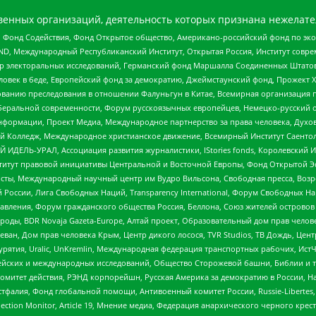
енных организаций, деятельность которых признана нежелате
 Фонд Содействия, Фонд Открытое общество, Американо-российский фонд по э
 Международный Республиканский Институт, Открытая Россия, Институт совре
р электоральных исследований, Германский фонд Маршалла Соединенных Штатов
еловек в беде, Европейский фонд за демократию, Джеймстаунский фонд, Прожект
дованию преследования в отношении Фалуньгун в Китае, Всемирная организация 
беральной современности, Форум русскоязычных европейцев, Немецко-русский о
формации, Проект Медиа, Международное партнерство за права человека, Духов
 Колледж, Международное христианское движение, Всемирный Институт Саентол
 ИДЕЛЬ-УРАЛ, Ассоциация развития журналистики, IStories fonds, Королевск
r, Институт правовой инициативы Центральной и Восточной Европы, Фонд Открытой Э
ты, Международный научный центр им Вудро Вильсона, Свободная пресса, Возро
России, Лига Свободных Наций, Transparеncy International, Форум Свободных Н
правления, Форум гражданского общества Россия, Беллона, Союз жителей острово
роды, BDR Novaja Gazeta-Europe, Алтай проект, Образовательный дом прав челов
еван, Дом прав человека Крым, Центр дикого лосося, TVR Studios, ТВ Дождь, Це
урятия, Uralic, UnKremlin, Международная федерация транспортных рабочих, Ист
ейских и международных исследований, Общество Сторожевой башни, Библии и тр
омитет действия, РЭНД корпорейшн, Русская Америка за демократию в России, Н
фалия, Фонд глобальной помощи, Антивоенный комитет России, Russie-Libertes, L
lection Monitor, Article 19, Мнение медиа, Федерация анархического черного кр