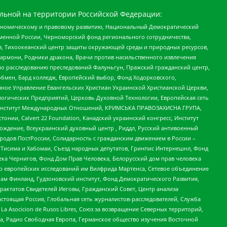
льной на территории Российской Федерации:
кономическому и правовому развитию, Национальный Демократический
менной России, Черноморский фонд регионального сотрудничества,
, Тихоокеанский центр защиты окружающей среды и природных ресурсов,
 Хармони, Родники дракона, Врачи против насильственного извлечения
по расследованию преследований Фалуньгун, Пражский гражданский центр,
бмен, Бард колледж, Европейский выбор, Фонд Ходорковского,
ное Управление Евангельских Христиан Украинской Христианской Церкви,
огических Предприятий, Церковь Духовной Технологии, Европейская сеть
ий Институт Международных Отношений, КРИМСЬКА ПРАВОЗАХИСНА ГРУПА,
стонии, Calvert 22 Foundation, Канадский украинский конгресс, Институт
ждение, Всеукраинский духовный центр , Риддл, Русский антивоенный
ародов ПостРоссии, Солидарность с гражданским движением в России –
в Тисима и Хабомаи, Съезд народных депутатов, Гринпис Интернешнл, Фонд
ека Чернигов, Фонд Дом Прав Человека, Белорусский дом прав человека
нтр европейских исследований им Вилфрида Мартенса, Сетевое объединение
Чам Финланд, Гудзоновский институт, Фонд Демократического Развития,
актатов Свидетелей Иеговы, Гражданский Совет, Центр анализа
астоящая Россия, Глобальная сеть журналистов-расследователей, Служба
a Asocicion de Rusos Libres, Союз за возвращение Северных территорий,
еста, Радио Свободная Европа, Германское общество изучения Восточной