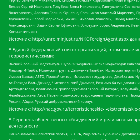
Гефтер Валентин Михайлович, Симонов Алексей Кириллович, Флиге Ирина 
Беляев Сергей Иванович, Голубева Елена Николаевна, Ганнушкина Светлана
Вячеславович, Арапова Галина Юрьевна, Свечников Анатолий Мариевич, П
Лукашевский Сергей Маркович, Бахмин Вячеслав Иванович, Шабад Анатоли
Александрович, Вицин Сергей Ефимович, Золотухин Борис Андреевич, Леви
Константинович
Источник:
http://unro.minjust.ru/NKOForeignAgent.aspx
данн
* Единый федеральный список организаций, в том числе и
террористическими:
Высший военный Маджлисуль Шура Объединенных сил моджахедов Кавказа, Ко
Лашкар-И-Тайба, Исламская группа, Движение Талибан, Исламская партия Т
Имарат Кавказ, АБТО, Правый сектор, Исламское государство, Джабха аль-
Ат-Тавхида Валь-Джихад, Чистопольский Джамаат, Рохнамо ба суи давлати и
Артподготовка, Религиозная группа “Джамаат “Красный пахарь”, Колумбайн
Челебиджихана, Азов, Партия исламского возрождения Таджикистана, Народ
России, Айдар, Русский добровольческий корпус
Источник:
http://nac.gov.ru/terroristicheskie-i-ekstremistskie-
* Перечень общественных объединений и религиозных орг
деятельности:
Национал-большевистская партия, ВЕК РА, Рада земли Кубанской Духовно