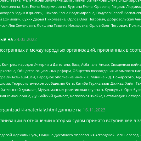
Анатольевна, Мельникова Валентина Дмитриевна, Вититинова Елена Владимировн
 Алексеевна, Закс Елена Владимировна, Буртина Елена Юрьевна, Гендель Людмил
рохоров Вадим Юрьевич, Шахова Елена Владимировна, Подузов Сергей Васильеви
й Ефимович, Сухих Дарья Николаевна, Орлов Олег Петрович, Добровольская Анн
нсон Лев Семенович, Локшина Татьяна Иосифовна, Орлов Олег Петрович, Поляк
ые на
24.03.2022
ностранных и международных организаций, признанных в соотв
нгресс народов Ичкерии и Дагестана, База, Асбат аль-Ансар, Священная война,
уркестана, Общество социальных реформ, Общество возрождения исламского насл
Нусра ли-Ахль аш-Шам, Народное ополчение имени К. Минина и Д. Пожарского, Ад
сломи, Террористическое сообщество Сеть, Катиба Таухид валь-Джихад, Хайят Тах
, Хатлонский джамаат, Мусульманская религиозная группа п. Кушкуль г. Оренбу
ная самооборона, Дуббайский джамаат, московская ячейка, Батал-Хаджи Белхор
organizacii-i-materialy.html
данные на
16.11.2023
анизаций в отношении которых судом принято вступившее в з
 Родовой Державы Русь, Община Духовного Управления Асгардской Веси Беловод