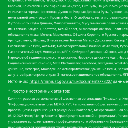
Староверов-Инглингов, Нурджулар, К Богодержавию, Таблиги Джамаат, Сви
Карачая, Союз славян, Ат-Такфир Валь-Хиджра, Пит Буль, Национал-социал
Инициатива города Череповца, Духовно-Родовая Держава Русь, Русское н
нелегальной иммиграции, Кровь и Честь, О свободе совести и о религиоз
Футбольного Клуба Динамо, Файзрахманисты, Мусульманская религиозная о
им. Степана Бандеры, Братство, Белый Крест, Misanthropic division, Рели
объединение Атака, Мечеть Мирмамеда, Община Коренного Русского народа
Артподготовка, Штольц, В честь иконы Божией Матери Державная, Сектор 1
Славянских Сил Руси, Алля-Аят, Благотворительный пансионат Ак Умут, Русск
Патриотический клуб-Новокузнецк/РПК, Сибирский державный союз, Фонд б
Народное объединение русского движения, Народное движение Адат, Народ
Социалистических Районов, Meta Platforms Inc, Facebook, Instagram, Wha
движение, Невоград, Молодежное Демократическое Движение Весна, Верхов
депутатов Красноярского края, Этническое национальное объединение, ЛГ
Источник:
https://minjust.gov.ru/ru/documents/7822/
данные
* Реестр иностранных агентов:
Калининградская региональная общественная организация "Экозащита!-Женсовет", Фонд содействия защите прав и свобод граждан "Общественный вердикт", Фонд "Институт Развития Свободы Информации", Частное учреждение "Информационное агентство МЕМО. РУ", Региональная общественная организация "Общественная комиссия по сохранению наследия академика Сахарова", Фонд поддержки свободы прессы, Санкт-Петербургская общественная правозащитная организация "Гражданский контроль", Межрегиональная общественная организация "Информационно-просветительский центр "Мемориал", Региональный Фонд "Центр Защиты Прав Средств Массовой Информации", с 05.12.2023 Фонд "Центр Защиты Прав Средств массовой информации", Региональная общественная благотворительная организация помощи беженцам и мигрантам "Гражданское содействие", Негосударственное образовательное учреждение дополнительного профессионального образования (повышение квалификации) специалистов "АКАДЕМИЯ ПО ПРАВАМ ЧЕЛОВЕКА", Свердловская региональная общественная организация "Сутяжник", Автономная некоммерческая организация "Центр независимых социологических исследований", Союз общественных объединений "Российский исследовательский центр по правам человека", Региональное общественное учреждение научно-информационный центр "МЕМОРИАЛ", Некоммерческая организация "Фонд защиты гласности", Автономная некоммерческая организация "Институт прав человека", Городская общественная организация "Екатеринбургское общество "МЕМОРИАЛ", Городская общественная организация "Рязанское историко-просветительское и правозащитное общество "Мемориал" (Рязанский Мемориал), Челябинский региональный орган общественной самодеятельности – женское общественное объединение "Женщины Евразии", Челябинский региональный орган общественной самодеятельности "Уральская правозащитная группа", Фонд содействия защите здоровья и социальной справедливости имени Андрея Рылькова, Автономная Некоммерческая Организация "Аналитический Центр Юрия Левады", Автономная некоммерческая организация социальной поддержки населения "Проект Апрель", Региональная общественная организация помощи женщинам и детям, находящимся в кризисной ситуации "Информационно-методический центр "Анна", Фонд содействия развитию массовых коммуникаций и правовому просвещению "Так-так-Так", Фонд содействия устойчивому развитию "Серебряная тайга", Свердловский региональный общественный фонд социальных проектов "Новое время", "Idel.Реалии", Кавказ.Реалии, Крым.Реалии, Телеканал Настоящее Время, Татаро-башкирская служба Радио Свобода (Azatliq Radiosi), Радио Свободная Европа/Радио Свобода (PCE/PC), "Сибирь.Реалии", "Фактограф", Благотворительный фонд помощи осужденным и их семьям, Автономная некоммерческая организация "Институт глобализации и социальных движений", Фонд "В защиту прав заключенных", Частное учреждение "Центр поддержки и содействия развитию средств массовой информации", Пензенский региональный общественный благотворительный фонд "Гражданский союз", "Север.Реалии", Некоммерческая организация Фонд "Правовая инициатива", Общество с ограниченной ответственностью "Радио Свободная Европа/Радио Свобода", Чешское информационное агентство "MEDIUM-ORIENT", Красноярская региональная общественная организация "Мы против СПИДа", Камалягин Денис Николаевич, Маркелов Сергей Евгеньевич, Пономарев Лев Александрович, Савицкая Людмила Алексеевна, Автоно