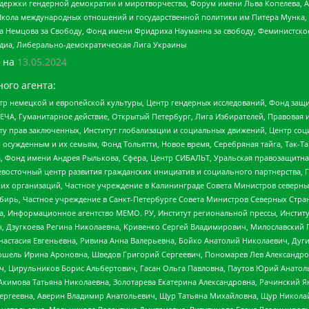
и гендерной демократии и миротворчества, Форум имени Льва Копелева, American C
г, Школа международных отношений и государственной политики им Питера Мунка
 Немцова за Свободу, Фонд имени Фридриха Науманна за свободу, Феминистско
медиа, Либерально-демократическая Лига Украины
 на
13.05.2024
ого агента:
р немецкой и европейской культуры, Центр гендерных исследований, Фонд защи
ЧА, Гуманитарное действие, Открытый Петербург, Лига Избирателей, Правовая 
иту прав заключенных, Институт глобализации и социальных движений, Центр 
ужденным и их семьям, Фонд Тольятти, Новое время, Серебряная тайга, Так-Так-
, Фонд имени Андрея Рылькова, Сфера, Центр СИБАЛЬТ, Уральская правозащитна
невосточный центр развития гражданских инициатив и социального партнерства, 
 организаций, Частное учреждение в Калининграде Совета Министров северных 
бирь, Частное учреждение в Санкт-Петербурге Совета Министров Северных Стра
а, Информационное агентство МЕМО. РУ, Институт региональной прессы, Инсти
ч, Дзугкоева Регина Николаевна, Кривенко Сергей Владимирович, Милославски
настасия Евгеньевна, Ривина Анна Валерьевна, Бойко Анатолий Николаевич, Дуг
ошель Ирина Ароновна, Шведов Григорий Сергеевич, Пономарев Лев Александро
ч, Цирульников Борис Альбертович, Гасан Ольга Павловна, Паутов Юрий Анато
Акимова Татьяна Николаевна, Золотарева Екатерина Александровна, Рачинский Я
Сергеевна, Аверин Владимир Анатольевич, Щур Татьяна Михайловна, Щур Никола