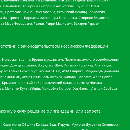
а, Баженова Светлана Куприяновна, Максимов Сергей Владимирович,
а Залмановна, Кокорина Екатерина Алексеевна, Шуманов Илья
ч, Протасова Ирина Вячеславовна, Литинский Леонид Борисович,
а Дмитриевна, Королева Александра Евгеньевна, Смирнов Владимир
ова Мара Федоровна, Резник Генри Маркович, Захаров Герман
етствии с законодательством Российской Федерации
 Исламская группа, Братья-мусульмане, Партия исламского освобождения,
едия, Дом двух святых, Джунд аш-Шам, Исламский джихад, Аль-Каида,
жр от Аллаха Субхану уа Тагьаля SHAM, АУМ Синрике, Муджахеды джамаата
рир аш-Шам, Ахлю Сунна Валь Джамаа, National Socialism/White Power,
рг, Крымско-татарский добровольческий батальон имени Номана
оев, Маньяки Культ Убийц, Молодёжь Которая Улыбается, Легион Свобода
аконную силу решение о ликвидации или запрете
ья, Славянская Община Капища Веды Перуна, Мужская Духовная Семинария