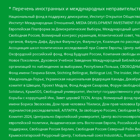
* Перечень иностранных и международных неправительств
Национальный фонд в поддержку демократии, Институт Открытое Общество
Институт Международных Отношений, MEDIA DEVELOPMENT INVESTMENT FUND,
Европейская Платформа за Демократические Выборы, Международный цент
Свободная Россия, Всемирный конгресс украинцев, Атлантический совет, Ч
органов, Фалунь Дафа, Друзья Фалуньгун, Фалуньгун, Коалиция по рассле
Ассоциация школ политических исследований при Совете Европы, Центр ли
Оксфордский российский фонд, Фонд Будущее России, Компания свободы ин
Новое Поколение, Духовное Учебное Заведение Международный Библейский
организаций по наблюдению за выборами, Республика Польша, СВОБОДНЫЙ
Фонд имени Генриха Бёлля, Stichting Bellingcat, Bellingcat Ltd, The Inside
Макдональда-Лорье, Украинская национальная федерация Канады, Декабрис
комитет в Швеции, Проект Медуза, Фонд Андрея Сахарова, Форум свободной 
Solidarus, КрымSOS, Свободный университет, Институт государственного у
борьбы с коррупцией Инк, Завет церквей TCCN, Агора, Всемирный фонд при
имени Бориса Звозскова, Дом прав человека Тбилиси, Дом прав человека Ер
журналистов расследователей, АЛЛАТРА, За свободную Россию, Свободная Б
Комитет-2024, Центрально-Европейский университет, Центр восточноевроп
европейской политики, Академическая сеть Восточная Европа, Российский к
поддержки, Свободная Россия Берлин, Свободная Россия Северный Рейн-Вест
Крымскотатарский Ресурсный Центр, Глобальный союз IndustriALL, Russian E