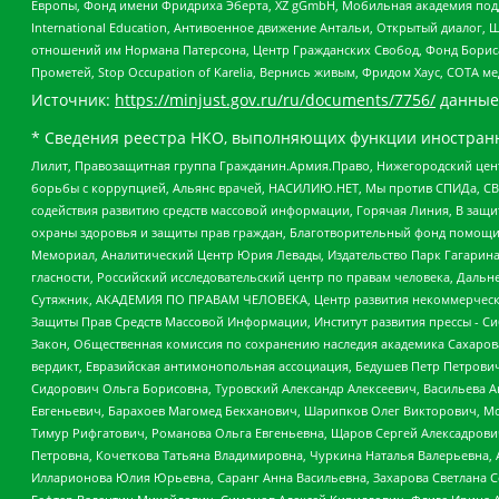
Европы, Фонд имени Фридриха Эберта, XZ gGmbH, Мобильная академия поддержк
International Education, Антивоенное движение Антальи, Открытый диало
отношений им Нормана Патерсона, Центр Гражданских Свобод, Фонд Бориса
Прометей, Stop Occupation of Karelia, Вернись живым, Фридом Хаус, СОТА 
Источник:
https://minjust.gov.ru/ru/documents/7756/
данные
* Сведения реестра НКО, выполняющих функции иностранн
Лилит, Правозащитная группа Гражданин.Армия.Право, Нижегородский цент
борьбы с коррупцией, Альянс врачей, НАСИЛИЮ.НЕТ, Мы против СПИДа, СВЕ
содействия развитию средств массовой информации, Горячая Линия, В защ
охраны здоровья и защиты прав граждан, Благотворительный фонд помощи ос
Мемориал, Аналитический Центр Юрия Левады, Издательство Парк Гагарина
гласности, Российский исследовательский центр по правам человека, Даль
Сутяжник, АКАДЕМИЯ ПО ПРАВАМ ЧЕЛОВЕКА, Центр развития некоммерческих
Защиты Прав Средств Массовой Информации, Институт развития прессы - Си
Закон, Общественная комиссия по сохранению наследия академика Сахаров
вердикт, Евразийская антимонопольная ассоциация, Бедушев Петр Петрови
Сидорович Ольга Борисовна, Туровский Александр Алексеевич, Васильева А
Евгеньевич, Барахоев Магомед Бекханович, Шарипков Олег Викторович, М
Тимур Рифгатович, Романова Ольга Евгеньевна, Щаров Сергей Алексадрови
Петровна, Кочеткова Татьяна Владимировна, Чуркина Наталья Валерьевна, 
Илларионова Юлия Юрьевна, Саранг Анна Васильевна, Захарова Светлана 