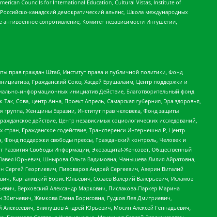
ouncils for International Education, Cultural Vistas, Institute of
, Российско-канадский демократический альянс, Школа международных
е антивоенное сопротивление, Комитет независимости Ингушетии,
ты прав граждан Штаб, Институт права и публичной политики, Фонд
инициатива, Гражданский Союз, Хасдей Ерушалаим, Центр поддержки и
социально-информационных инициатив Действие, Благотворительный фонд
Так, Сова, центр Анна, Проект Апрель, Самарская губерния, Эра здоровья,
я группа, Женщины Евразии, Институт прав человека, Фонд защиты
Гражданское действие, Центр независимых социологических исследований,
стран, Гражданское содействие, Трансперенси Интернешнл-Р, Центр
н, Фонд поддержки свободы прессы, Гражданский контроль, Человек и
тут Развития Свободы Информации, Экозащита!-Женсовет, Общественный
й Павел Юрьевич, Шнырова Ольга Вадимовна, Чанышева Лилия Айратовна,
ин Сергей Георгиевич, Пивоваров Андрей Сергеевич, Аверин Виталий
вич, Каргалицкий Борис Юльевич, Созаев Валерий Валерьевич, Исламов
льевич, Верховский Александр Маркович, Пислакова-Паркер Марина
н Збигневич, Жемкова Елена Борисовна, Гудков Лев Дмитриевич,
й Алексеевич, Блинушов Андрей Юрьевич, Мосин Алексей Геннадьевич,