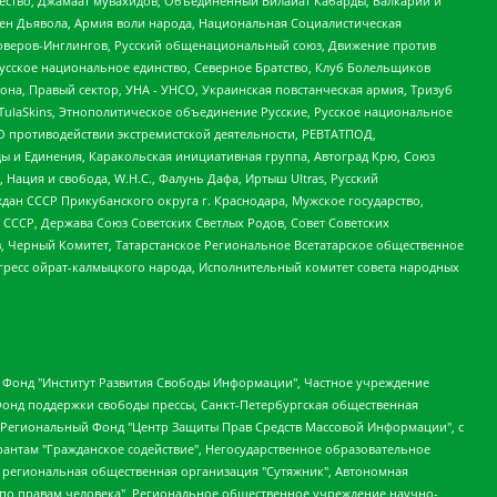
щество, Джамаат мувахидов, Объединенный Вилайат Кабарды, Балкарии и
ден Дьявола, Армия воли народа, Национальная Социалистическая
роверов-Инглингов, Русский общенациональный союз, Движение против
усское национальное единство, Северное Братство, Клуб Болельщиков
а, Правый сектор, УНА - УНСО, Украинская повстанческая армия, Тризуб
 TulaSkins, Этнополитическое объединение Русские, Русское национальное
О противодействии экстремистской деятельности, РЕВТАТПОД,
ы и Единения, Каракольская инициативная группа, Автоград Крю, Союз
 Нация и свобода, W.H.С., Фалунь Дафа, Иртыш Ultras, Русский
ан СССР Прикубанского округа г. Краснодара, Мужское государство,
СССР, Держава Союз Советских Светлых Родов, Совет Советских
в, Черный Комитет, Татарстанское Региональное Всетатарское общественное
гресс ойрат-калмыцкого народа, Исполнительный комитет совета народных
евосточное общественное движение "Маяк", Санкт-Петербургская ЛГБТ-инициативная группа "Выход", Инициативная группа ЛГБТ+ "Реверс", Алексеев Андрей Викторович, Бекбулатова Таисия Львовна, Беляев Иван Михайлович, Владыкина Елена Сергеевна, Гельман Марат Александрович, Никульшина Вероника Юрьевна, Толоконникова Надежда Андреевна, Шендерович Виктор Анатольевич, Общество с ограниченной ответственностью "Данное сообщение", Общество с ограниченной ответственностью Издательский дом "Новая глава", Айнбиндер Александра Александровна, Московский комьюнити-центр для ЛГБТ+инициатив, Благотворительный фонд развития филантропии, Deutsche Welle (Германия, Kurt-Schumacher-Strasse 3, 53113 Bonn), Борзунова Мария Михайловна, Воробьев Виктор Викторович, Голубева Анна Львовна, Константинова Алла Михайловна, Малкова Ирина Владимировна, Мурадов Мурад Абдулгалимович, Осетинская Елизавета Николаевна, Понасенков Евгений Николаевич, Ганапольский Матвей Юрьевич, Киселев Евгений Алексеевич, Борухович Ирина Григорьевна, Дремин Иван Тимофеевич, Дубровский Дмитрий Викторович, Красноярская региональная общественная организация поддержки и развития альтернативных образовательных технологий и межкультурных коммуникаций "ИНТЕРРА", Маяковская Екатерина Алексеевна, Фейгин Марк Захарович, Филимонов Андрей Викторович, Дзугкоева Регина Николаевна, Доброхотов Роман Александрович, Дудь Юрий Александрович, Елкин Сергей Владимирович, Кругликов Кирилл Игоревич, Сабунаева Мария Леонидовна, Семенов Алексей Владимирович, Шаинян Карен Багратович, Шульман Екатерина Михайловна, Асафьев Артур Валерьевич, Вахштайн Виктор Семенович, Венедиктов Алексей Алексеевич, Лушникова Екатерина Евгеньевна, Волков Леонид Михайлович, Невзоров Александр Глебович, Пархоменко Сергей Борисович, Сироткин Ярослав Николаевич, Кара-Мурза Владимир Владимирович, Баранова Наталья Владимировна, Гозман Леонид Яковлевич, Кагарлицкий Борис Юльевич, Климарев Михаил Валерьевич, Милов Владимир Станиславович, Автономная некоммерческая организация Краснодарский центр современного искусства "Типография", Моргенштерн Алишер Тагирович, Соболь Любовь Эдуардовна, Общество с ограниченной ответственностью "ЛИЗА НОРМ", Каспаров Гарри Кимович, Ходорковский Михаил Борисович, Общество с ограниченной ответственностью "Апрельские тезисы", Данилович Ирина Брониславовна, Кашин Олег Владимирович, Петров Николай Владимирович, Пивоваров Алексей Владимирович, Соколов Михаил Владимирович, Цветкова Юлия Владимировна, Чичваркин Евгений Александрович, Комитет против пыток/Команда против пыток, Общество с ограниченной ответственностью "Первый научный", Общество с ограниченной ответственностью "Вертолет и ко", Белоцерковская Вероника Борисовна, Кац Максим Евгеньевич, Лазарева Татьяна Юрьевна, Шаведдинов Руслан Табризович, Яшин Илья Валерьевич, Общество с ограниченной ответственностью "Иноагент ААВ", Алешковский Дмитрий Петрович, Альбац Евгения Марковна, Быков Дмитрий Львович, Галямина Юлия Евгеньевна, Лойко Сергей Леонидович, Мартынов Кирилл Константинович, Медведев Сергей Александрович, Крашенинников Федор Геннадиевич, Гордеева Катерина Вл