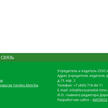
 СВЯЗЬ
Учредитель и издатель ООО 
Адрес учредителя, издателя, р
зи
д.13, кор. 2
рвисов Yandex.Metrika,
Телефон: +7 (495) 718-84-11
E-mail: info@lesozavodsk-time.
И.О. главного редактора Доро
Разработчик сайта –
INFOROS