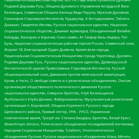
Родовой Державы Русь, Община Духовного Управления Асгардской Веси
Беловодья, Славянская Община Капища Веды Перуна, Мужская Духовная
Семинария Староверов-Инглингов, Нурджулар, К Богодержавию, Таблиги
Джамаат, Свидетели Иеговы, Русское национальное единство, Национал-
социалистическое общество, Джамаат мувахидов, Объединенный Вилайат
Кабарды, Балкарии и Карачая, Союз славян, Ат-Такфир Валь-Хиджра, Пит
Буль, Национал-социалистическая рабочая партия России, Славянский союз,
Формат-18, Благородный Орден Дьявола, Армия воли народа,
Национальная Социалистическая Инициатива города Череповца, Духовно-
Родовая Держава Русь, Русское национальное единство, Древнерусской
Инглистической церкви Православных Староверов-Инглингов, Русский
общенациональный союз, Движение против нелегальной иммиграции,
Кровь и Честь, О свободе совести и о религиозных объединениях, Омская
организация общественного политического движения Русское
национальное единство, Северное Братство, Клуб Болельщиков
Футбольного Клуба Динамо, Файзрахманисты, Мусульманская религиозная
организация п. Боровский, Община Коренного Русского народа
Щелковского района, Правый сектор, УНА - УНСО, Украинская
повстанческая армия, Тризуб им. Степана Бандеры, Братство, Белый Крест,
Misanthropic division, Религиозное объединение последователей инглиизма,
Народная Социальная Инициатива, TulaSkins, Этнополитическое
объединение Русские, Русское национальное объединение Атака, Мечеть