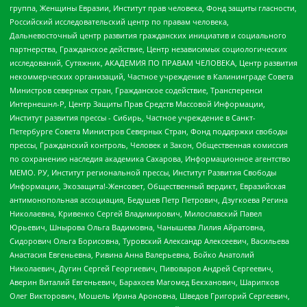
группа, Женщины Евразии, Институт прав человека, Фонд защиты гласности,
Российский исследовательский центр по правам человека,
Дальневосточный центр развития гражданских инициатив и социального
партнерства, Гражданское действие, Центр независимых социологических
исследований, Сутяжник, АКАДЕМИЯ ПО ПРАВАМ ЧЕЛОВЕКА, Центр развития
некоммерческих организаций, Частное учреждение в Калининграде Совета
Министров северных стран, Гражданское содействие, Трансперенси
Интернешнл-Р, Центр Защиты Прав Средств Массовой Информации,
Институт развития прессы - Сибирь, Частное учреждение в Санкт-
Петербурге Совета Министров Северных Стран, Фонд поддержки свободы
прессы, Гражданский контроль, Человек и Закон, Общественная комиссия
по сохранению наследия академика Сахарова, Информационное агентство
МЕМО. РУ, Институт региональной прессы, Институт Развития Свободы
Информации, Экозащита!-Женсовет, Общественный вердикт, Евразийская
антимонопольная ассоциация, Бедушев Петр Петрович, Дзугкоева Регина
Николаевна, Кривенко Сергей Владимирович, Милославский Павел
Юрьевич, Шнырова Ольга Вадимовна, Чанышева Лилия Айратовна,
Сидорович Ольга Борисовна, Туровский Александр Алексеевич, Васильева
Анастасия Евгеньевна, Ривина Анна Валерьевна, Бойко Анатолий
Николаевич, Дугин Сергей Георгиевич, Пивоваров Андрей Сергеевич,
Аверин Виталий Евгеньевич, Барахоев Магомед Бекханович, Шарипков
Олег Викторович, Мошель Ирина Ароновна, Шведов Григорий Сергеевич,