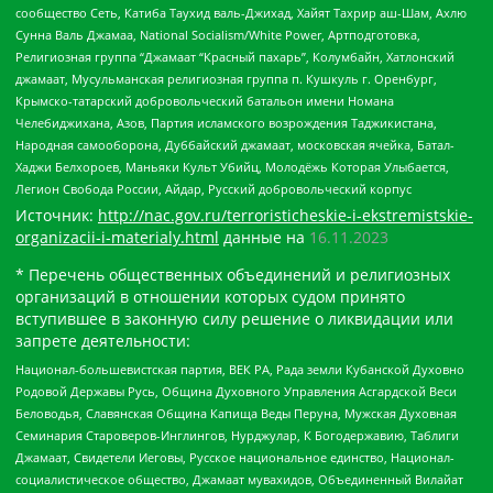
сообщество Сеть, Катиба Таухид валь-Джихад, Хайят Тахрир аш-Шам, Ахлю
Сунна Валь Джамаа, National Socialism/White Power, Артподготовка,
Религиозная группа “Джамаат “Красный пахарь”, Колумбайн, Хатлонский
джамаат, Мусульманская религиозная группа п. Кушкуль г. Оренбург,
Крымско-татарский добровольческий батальон имени Номана
Челебиджихана, Азов, Партия исламского возрождения Таджикистана,
Народная самооборона, Дуббайский джамаат, московская ячейка, Батал-
Хаджи Белхороев, Маньяки Культ Убийц, Молодёжь Которая Улыбается,
Легион Свобода России, Айдар, Русский добровольческий корпус
Источник:
http://nac.gov.ru/terroristicheskie-i-ekstremistskie-
organizacii-i-materialy.html
данные на
16.11.2023
* Перечень общественных объединений и религиозных
организаций в отношении которых судом принято
вступившее в законную силу решение о ликвидации или
запрете деятельности:
Национал-большевистская партия, ВЕК РА, Рада земли Кубанской Духовно
Родовой Державы Русь, Община Духовного Управления Асгардской Веси
Беловодья, Славянская Община Капища Веды Перуна, Мужская Духовная
Семинария Староверов-Инглингов, Нурджулар, К Богодержавию, Таблиги
Джамаат, Свидетели Иеговы, Русское национальное единство, Национал-
социалистическое общество, Джамаат мувахидов, Объединенный Вилайат