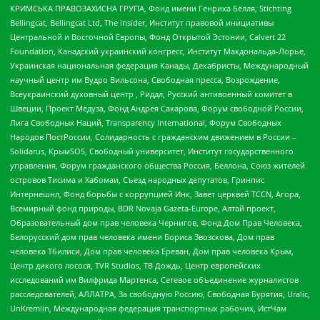
КРИМСЬКА ПРАВОЗАХИСНА ГРУПА, Фонд имени Генриха Бёлля, Stichting
Bellingcat, Bellingcat Ltd, The Insider, Институт правовой инициативы
Центральной и Восточной Европы, Фонд Открытой Эстонии, Calvert 22
Foundation, Канадский украинский конгресс, Институт Макдональда-Лорье,
Украинская национальная федерация Канады, Декабристы, Международный
научный центр им Вудро Вильсона, Свободная пресса, Возрождение,
Всеукраинский духовный центр , Риддл, Русский антивоенный комитет в
Швеции, Проект Медуза, Фонд Андрея Сахарова, Форум свободной России,
Лига Свободных Наций, Transparеncy International, Форум Свободных
Народов ПостРоссии, Солидарность с гражданским движением в России –
Solidarus, КрымSOS, Свободный университет, Институт государственного
управления, Форум гражданского общества Россия, Беллона, Союз жителей
островов Тисима и Хабомаи, Съезд народных депутатов, Гринпис
Интернешнл, Фонд борьбы с коррупцией Инк, Завет церквей TCCN, Агора,
Всемирный фонд природы, BDR Novaja Gazeta-Europe, Алтай проект,
Образовательный дом прав человека Чернигов, Фонд Дом Прав Человека,
Белорусский дом прав человека имени Бориса Звозскова, Дом прав
человека Тбилиси, Дом прав человека Ереван, Дом прав человека Крым,
Центр дикого лосося, TVR Studios, ТВ Дождь, Центр европейских
исследований им Вилфрида Мартенса, Сетевое объединение журналистов
расследователей, АЛЛАТРА, За свободную Россию, Свободная Бурятия, Uralic,
UnKremlin, Международная федерация транспортных рабочих, ИстЧам