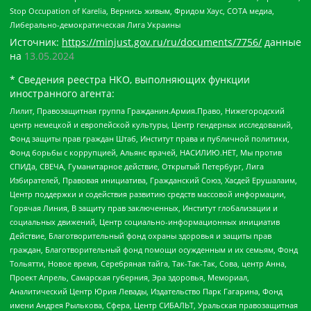
Stop Occupation of Karelia, Вернись живым, Фридом Хаус, СОТА медиа,
Либерально-демократическая Лига Украины
Источник:
https://minjust.gov.ru/ru/documents/7756/
данные
на
13.05.2024
* Сведения реестра НКО, выполняющих функции
иностранного агента:
Лилит, Правозащитная группа Гражданин.Армия.Право, Нижегородский
центр немецкой и европейской культуры, Центр гендерных исследований,
Фонд защиты прав граждан Штаб, Институт права и публичной политики,
Фонд борьбы с коррупцией, Альянс врачей, НАСИЛИЮ.НЕТ, Мы против
СПИДа, СВЕЧА, Гуманитарное действие, Открытый Петербург, Лига
Избирателей, Правовая инициатива, Гражданский Союз, Хасдей Ерушалаим,
Центр поддержки и содействия развитию средств массовой информации,
Горячая Линия, В защиту прав заключенных, Институт глобализации и
социальных движений, Центр социально-информационных инициатив
Действие, Благотворительный фонд охраны здоровья и защиты прав
граждан, Благотворительный фонд помощи осужденным и их семьям, Фонд
Тольятти, Новое время, Серебряная тайга, Так-Так-Так, Сова, центр Анна,
Проект Апрель, Самарская губерния, Эра здоровья, Мемориал,
Аналитический Центр Юрия Левады, Издательство Парк Гагарина, Фонд
имени Андрея Рылькова, Сфера, Центр СИБАЛЬТ, Уральская правозащитная