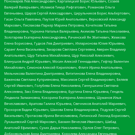
Пономарев Лев Александрович, Каргалицкий Борис Юльевич, Созаев
Валерий Валерьевич, Исламов Тимур Рифгатович, Романова Ольга
Евгеньевна, Щаров Сергей Алексадрович, Цирульников Борис Альбертович,
Гасан Ольга Павловна, Паутов Юрий Анатольевич, Верховский Александр
Маркович, Пислакова-Паркер Марина Петровна, Кочеткова Татьяна
Владимировна, Чуркина Наталья Валерьевна, Акимова Татьяна Николаевна,
Золотарева Екатерина Александровна, Рачинский Ян Збигневич, Жемкова
Елена Борисовна, Гудков Лев Дмитриевич, Илларионова Юлия Юрьевна,
Саранг Анна Васильевна, Захарова Светлана Сергеевна, Аверин Владимир
Анатольевич, Щур Татьяна Михайловна, Щур Николай Алексеевич,
Блинушов Андрей Юрьевич, Мосин Алексей Геннадьевич, Гефтер Валентин
Михайлович, Симонов Алексей Кириллович, Флиге Ирина Анатольевна,
Мельникова Валентина Дмитриевна, Вититинова Елена Владимировна,
Баженова Светлана Куприяновна, Максимов Сергей Владимирович, Беляев
Сергей Иванович, Голубева Елена Николаевна, Ганнушкина Светлана
Алексеевна, Закс Елена Владимировна, Буртина Елена Юрьевна, Гендель
Людмила Залмановна, Кокорина Екатерина Алексеевна, Шуманов Илья
Вячеславович, Арапова Галина Юрьевна, Свечников Анатолий Мариевич,
Прохоров Вадим Юрьевич, Шахова Елена Владимировна, Подузов Сергей
Васильевич, Протасова Ирина Вячеславовна, Литинский Леонид Борисович,
Лукашевский Сергей Маркович, Бахмин Вячеслав Иванович, Шабад
Анатолий Ефимович, Сухих Дарья Николаевна, Орлов Олег Петрович,
Добровольская Анна Дмитриевна, Королева Александра Евгеньевна,