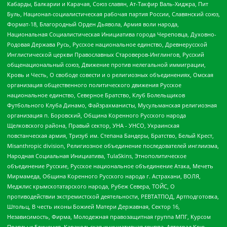
Кабарды, Балкарии и Карачая, Союз славян, Ат-Такфир Валь-Хиджра, Пит
Буль, Национал-социалистическая рабочая партия России, Славянский союз,
Формат-18, Благородный Орден Дьявола, Армия воли народа,
Национальная Социалистическая Инициатива города Череповца, Духовно-
Родовая Держава Русь, Русское национальное единство, Древнерусской
Инглистической церкви Православных Староверов-Инглингов, Русский
общенациональный союз, Движение против нелегальной иммиграции,
Кровь и Честь, О свободе совести и о религиозных объединениях, Омская
организация общественного политического движения Русское
национальное единство, Северное Братство, Клуб Болельщиков
Футбольного Клуба Динамо, Файзрахманисты, Мусульманская религиозная
организация п. Боровский, Община Коренного Русского народа
Щелковского района, Правый сектор, УНА - УНСО, Украинская
повстанческая армия, Тризуб им. Степана Бандеры, Братство, Белый Крест,
Misanthropic division, Религиозное объединение последователей инглиизма,
Народная Социальная Инициатива, TulaSkins, Этнополитическое
объединение Русские, Русское национальное объединение Атака, Мечеть
Мирмамеда, Община Коренного Русского народа г. Астрахани, ВОЛЯ,
Меджлис крымскотатарского народа, Рубеж Севера, ТОЙС, О
противодействии экстремистской деятельности, РЕВТАТПОД, Артподготовка,
Штольц, В честь иконы Божией Матери Державная, Сектор 16,
Независимость, Фирма, Молодежная правозащитная группа МПГ, Курсом
Правды и Единения, Каракольская инициативная группа, Автоград Крю,