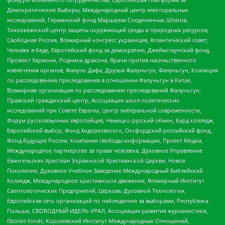
Демократические Выборы, Международный центр электоральных
исследований, Германский фонд Маршалла Соединенных Штатов,
Тихоокеанский центр защиты окружающей среды и природных ресурсов,
Свободная Россия, Всемирный конгресс украинцев, Атлантический совет,
Человек в беде, Европейский фонд за демократию, Джеймстаунский фонд,
Прожект Хармони, Родники дракона, Врачи против насильственного
извлечения органов, Фалунь Дафа, Друзья Фалуньгун, Фалуньгун, Коалиция
по расследованию преследования в отношении Фалуньгун в Китае,
Всемирная организация по расследованию преследований Фалуньгун,
Пражский гражданский центр, Ассоциация школ политических
исследований при Совете Европы, Центр либеральной современности,
Форум русскоязычных европейцев, Немецко-русский обмен, Бард колледж,
Европейский выбор, Фонд Ходорковского, Оксфордский российский фонд,
Фонд Будущее России, Компания свободы информации, Проект Медиа,
Международное партнерство за права человека, Духовное Управление
Евангельских Христиан Украинской Христианской Церкви, Новое
Поколение, Духовное Учебное Заведение Международный Библейский
Колледж, Международное христианское движение, Всемирный Институт
Саентологических Предприятий, Церковь Духовной Технологии,
Европейская сеть организаций по наблюдению за выборами, Республика
Польша, СВОБОДНЫЙ ИДЕЛЬ-УРАЛ, Ассоциация развития журналистики,
IStories fonds, Королевский Институт Международных Отношений,