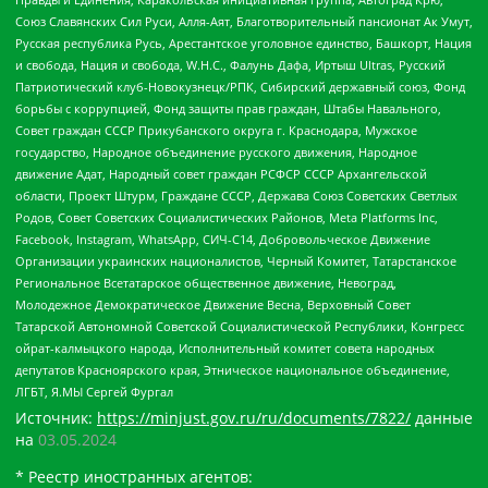
Союз Славянских Сил Руси, Алля-Аят, Благотворительный пансионат Ак Умут,
Русская республика Русь, Арестантское уголовное единство, Башкорт, Нация
и свобода, Нация и свобода, W.H.С., Фалунь Дафа, Иртыш Ultras, Русский
Патриотический клуб-Новокузнецк/РПК, Сибирский державный союз, Фонд
борьбы с коррупцией, Фонд защиты прав граждан, Штабы Навального,
Совет граждан СССР Прикубанского округа г. Краснодара, Мужское
государство, Народное объединение русского движения, Народное
движение Адат, Народный совет граждан РСФСР СССР Архангельской
области, Проект Штурм, Граждане СССР, Держава Союз Советских Светлых
Родов, Совет Советских Социалистических Районов, Meta Platforms Inc,
Facebook, Instagram, WhatsApp, СИЧ-С14, Добровольческое Движение
Организации украинских националистов, Черный Комитет, Татарстанское
Региональное Всетатарское общественное движение, Невоград,
Молодежное Демократическое Движение Весна, Верховный Совет
Татарской Автономной Советской Социалистической Республики, Конгресс
ойрат-калмыцкого народа, Исполнительный комитет совета народных
депутатов Красноярского края, Этническое национальное объединение,
ЛГБТ, Я.МЫ Сергей Фургал
Источник:
https://minjust.gov.ru/ru/documents/7822/
данные
на
03.05.2024
* Реестр иностранных агентов: