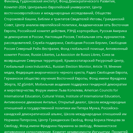
Финланд, Гудзоновский институт, Фонд Демократического Развития,
Комитет-2024, Центрально-Европейский университет, Центр
восточноевропейских и международных исследований, Общество
Сторожевой башни, Библии и трактатов Свидетелей Иеговы, Гражданский
Совет, Центр анализа европейской политики, Академическая сеть Восточная
Европа, Российский комитет действия, РЭНД корпорейшн, Русская Америка
за демократию в России, Настоящая Россия, Глобальная сеть журналистов-
расследователей, Служба поддержки, Свободная Россия Берлин, Свободная
Россия Северный Рейн-Вестфалия, Фонд глобальной помощи, Антивоенный
комитет России, Russie-Libertes, La Asocicion de Rusos Libres, Союз за
возвращение Северных территорий, Крымскотатарский Ресурсный Центр,
Глобальный союз IndustriALL, Russian Election Monitor, Article 19, Мнение
медиа, Федерация анархического черного креста, Радио Свободная Европа,
Германское общество изучения Восточной Европы, Фонд имени Фридриха
Эберта, XZ gGmbH, Мобильная академия поддержки гендерной демократии
и миротворчества, Форум имени Льва Копелева, American Councils for
International Education, Cultural Vistas, Institute of International Education,
Антивоенное движение Антальи, Открытый диалог, Школа международных
отношений и государственной политики им Питера Мунка, Российско-
канадский демократический альянс, Школа международных отношений им
Нормана Патерсона, Центр Гражданских Свобод, Фонд Бориса Немцова за
Свободу, Фонд имени Фридриха Науманна за свободу, Феминистское
антивоенное сопротивление, Комитет независимости Ингушетии, Прометей,