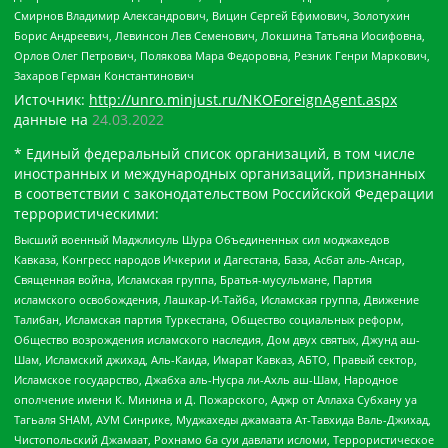
Смирнов Владимир Александрович, Вицин Сергей Ефимович, Золотухин
Борис Андреевич, Левинсон Лев Семенович, Локшина Татьяна Иосифовна,
Орлов Олег Петрович, Полякова Мара Федоровна, Резник Генри Маркович,
Захаров Герман Константинович
Источник:
http://unro.minjust.ru/NKOForeignAgent.aspx
данные на
24.03.2022
* Единый федеральный список организаций, в том числе
иностранных и международных организаций, признанных
в соответствии с законодательством Российской Федерации
террористическими:
Высший военный Маджлисуль Шура Объединенных сил моджахедов
Кавказа, Конгресс народов Ичкерии и Дагестана, База, Асбат аль-Ансар,
Священная война, Исламская группа, Братья-мусульмане, Партия
исламского освобождения, Лашкар-И-Тайба, Исламская группа, Движение
Талибан, Исламская партия Туркестана, Общество социальных реформ,
Общество возрождения исламского наследия, Дом двух святых, Джунд аш-
Шам, Исламский джихад, Аль-Каида, Имарат Кавказ, АБТО, Правый сектор,
Исламское государство, Джабха аль-Нусра ли-Ахль аш-Шам, Народное
ополчение имени К. Минина и Д. Пожарского, Аджр от Аллаха Субхану уа
Тагьаля SHAM, АУМ Синрике, Муджахеды джамаата Ат-Тавхида Валь-Джихад,
Чистопольский Джамаат, Рохнамо ба суи давлати исломи, Террористическое