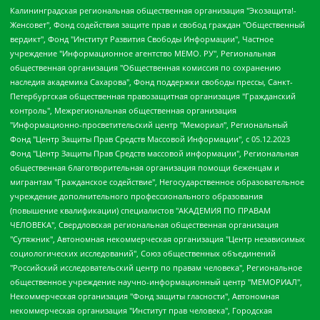
Калининградская региональная общественная организация "Экозащита!-Женсовет", Фонд содействия защите прав и свобод граждан "Общественный вердикт", Фонд "Институт Развития Свободы Информации", Частное учреждение "Информационное агентство МЕМО. РУ", Региональная общественная организация "Общественная комиссия по сохранению наследия академика Сахарова", Фонд поддержки свободы прессы, Санкт-Петербургская общественная правозащитная организация "Гражданский контроль", Межрегиональная общественная организация "Информационно-просветительский центр "Мемориал", Региональный Фонд "Центр Защиты Прав Средств Массовой Информации", с 05.12.2023 Фонд "Центр Защиты Прав Средств массовой информации", Региональная общественная благотворительная организация помощи беженцам и мигрантам "Гражданское содействие", Негосударственное образовательное учреждение дополнительного профессионального образования (повышение квалификации) специалистов "АКАДЕМИЯ ПО ПРАВАМ ЧЕЛОВЕКА", Свердловская региональная общественная организация "Сутяжник", Автономная некоммерческая организация "Центр независимых социологических исследований", Союз общественных объединений "Российский исследовательский центр по правам человека", Региональное общественное учреждение научно-информационный центр "МЕМОРИАЛ", Некоммерческая организация "Фонд защиты гласности", Автономная некоммерческая организация "Институт прав человека", Городская общественная организация "Екатеринбургское общество "МЕМОРИАЛ", Городская общественная организация "Рязанское историко-просветительское и правозащитное общество "Мемориал" (Рязанский Мемориал), Челябинский региональный орган общественной самодеятельности – женское общественное объединение "Женщины Евразии", Челябинский региональный орган общественной самодеятельности "Уральская правозащитная группа", Фонд содействия защите здоровья и социальной справедливости имени Андрея Рылькова, Автономная Некоммерческая Организация "Аналитический Центр Юрия Левады", Автономная некоммерческая организация социальной поддержки населения "Проект Апрель", Региональная общественная организация помощи женщинам и детям, находящимся в кризисной ситуации "Информационно-методический центр "Анна", Фонд содействия развитию массовых коммуникаций и правовому просвещению "Так-так-Так", Фонд содействия устойчивому развитию "Серебряная тайга", Свердловский региональный общественный фонд социальных проектов "Новое время", "Idel.Реалии", Кавказ.Реалии, Крым.Реалии, Телеканал Настоящее Время, Татаро-башкирская служба Радио Свобода (Azatliq Radiosi), Радио Свободная Европа/Радио Свобода (PCE/PC), "Сибирь.Реалии", "Фактограф", Благотворительный фонд помощи осужденным и их семьям, Автономная некоммерческая организация "Институт глобализации и социальных движений", Фонд "В защиту прав заключенных", Частное учреждение "Центр поддержки и содействия развитию средств массовой информации", Пензенский региональный общественный благотворительный фонд "Гражданский союз", "Север.Реалии", Некоммерческая организация Фонд "Правовая инициатива", Общество с ограниченной ответственностью "Радио Свободная Европа/Радио Свобода", Чешское информационное агентство "MEDIUM-ORIENT", Красноярская региональная общественная организация "Мы против СПИДа", Камалягин Денис Николаевич, Маркелов Сергей Евгеньевич, Пономарев Лев Александрович, Савицкая Людмила Алексеевна, Автономная некоммерческая организация "Центр по работе с проблемой насилия "НАСИЛИЮ.НЕТ", Межрегиональный профессиональный союз работников здравоохранения "Альянс врачей", Юридическое лицо, зарегистрированное в Латвийской Республике, SIA "Medusa Project" (регистрационный номер 40103797863, дата регистрации 10.06.2014), Некоммерческая организация "Фонд по борьбе с коррупцией", Автономная некоммерческая организация "Институт права и публичной политики", Баданин Роман Сергеевич, Гликин Максим Александрович, Железнова Мария Михайловна, Лукьянова Юлия Сергеевна, Маетная Елизавета Витальевна, Маняхин Петр Борисович, Чуракова Ольга Владимировна, Ярош Юлия Петровна, Юридическое лицо "The Insider SIA", зарегистрированное в Риге, Латвийская Республика (дата регистрации 26.06.2015), являющееся администратором доменного имени интернет-издания "The Insider SIA", https://theins.ru, Постернак Алексей Евгеньевич, Рубин Михаил Аркадьевич, Анин Роман Александрович, Юридическое лицо Istories fonds, зарегистрированное в Латвийской Республике (регистрационный номер 50008295751, дата регистрации 24.02.2020), Великовский Дмитрий Александрович, Долинина Ирина Николаевна, Мароховская Алеся Алексеевна, Шлейнов Роман Юрьевич, Шмагун Олеся Валентиновна, Общество с ограниченной ответственностью "Альтаир 2021", Общество с ограниченной ответственностью "Вега 2021", Общество с ограниченной ответственностью "Главный редактор 2021", Общество с ограниченной ответственностью "Ромашки монолит", Важенков Артем Валерьевич, Ивановская областная общественная организация "Центр гендерных исследований", Гурман Юрий Альбертович, Медиапроект "ОВД-Инфо", Егоров Владимир Владимирович, Жилинский Владимир Александрович, Общество с ограниченной ответственностью "ЗП", Иванова София Юрьевна, Карезина Инна Павловна, Кильтау Екатерина Викторовна, Петров Алексей Викторович, Пискунов Сергей Евгеньевич, Смирнов Сергей Сергеевич, Тихонов Михаил Сергеевич, Общество с ограниченной ответственностью "ЖУРНАЛИСТ-ИНОСТРАННЫЙ АГЕНТ", Арапова Галина Юрьевна, Вольтская Татьяна Анатольевна, Американская компания "Mason G.E.S. Anonymous Foundation" (США), являющаяся владельцем интернет-издания https://mnews.world/, Компания "Stichting Bellingcat", зарегистрированная в Нидерландах (дата регистрации 11.07.2018), Захаров Андрей Вячеславович, Клепиковская Екатерина Дмитриевна, Общество с ограниченной ответственностью "МЕМО", Перл Роман Александрович, Симонов Евгений Алексеевич, Соловьева Елена Анатольевна, Сотников Даниил Владимирович, Сурначева Елизавета Дмитриевна, Автономная некоммерческая организация по защите прав человека и информированию населения "Якутия – Наше Мнение", Общество с ограниченной ответственностью "Москоу диджитал медиа", с 26.01.2023 Общество с ограниченной ответственностью "Чайка Белые сады", Ветошкина Валерия Валерьевна, Заговора Максим Александрович, Межрегиональное общественное движение "Российская ЛГБТ - сеть", Оленичев Максим Владимирович, Павлов Иван Юрьевич, Скворцова Елена Сергеевна, Общество с ограниченной ответственностью "Как бы инагент", Кочетков Игорь Викторович, Общество с ограниченной ответственностью "Честные выборы", Еланчик Олег Александрович, Общество с ограниченной ответственностью "Нобелевский призыв", Гималова Регина Эмилевна, Григорьев Андрей Валерьевич, Григорьева Алина Александровна, Ассоциация по содействию защите прав призывников, альтернативнослужащих и военнослужащих "Правозащитная группа "Гражданин.Армия.Право", Хисамова Регина Фаритовна, Автономная некоммерческая организация по реализации социально-правовых программ "Лилит", Дальневосточное общественное движение "Маяк", Санкт-Петербургская ЛГБТ-инициативная группа "Выход", Инициативная группа ЛГБТ+ "Реверс", Алексеев Андрей Викторович, Бекбулатова Таисия Львовна, Беляев Иван Михайлович, Владыкина Елена Сергеевна, Гельман Марат Александрович, Никульшина Вероника Юрьевна, Толоконникова Надежда Андреевна, Шендерович Виктор Анатольевич, Общество с ограниченной ответственностью "Данное сообщение", Общество с ограниченной ответственностью Издательский дом "Новая глава", Айнбиндер Александра Александровна, Московский комьюнити-центр для ЛГБТ+инициатив, Благотворительный фонд развития филантропии, Deutsche Welle (Германия, Kurt-Schumacher-Strasse 3, 53113 Bonn), Борзунова Мария Михайловна, Воробьев Виктор Викторович, Голубева Анна Львовна, Константинова Алла Михайловна, Малкова Ирина Владимировна, Мурадов Мурад Абдулгалимович, Осетинская Елизавета Николаевна, Понасенков Евгений Николаевич, Ганапольский Матвей Юрьевич, Киселев Евгений Алексеевич, Борухович Ирина Григорьевна, Дремин Иван Тимофеевич, Дубровский Дмитрий Викторович, Красноярская региональная общественная организация поддержки и развития альтернативных образовательных технологий и межкультурных коммуникаций "ИНТЕРРА", Маяковская Екатерина Алексеевна, Фейгин Марк Захарович, Филимонов Андрей Викторович, Дзугкоева Регина Николаевна, Доброхотов Роман Александрович, Дудь Юрий Александрович, Елкин Сергей Владимирович, Кругликов Кирилл Игоревич, Сабунаева Мария Леонидовна, Семенов Алексей Владимирович, Шаинян Карен Багратович, Шульман Екатерина Михайловна, Асафьев Артур Валерьевич, Вахштайн Виктор Семенович, Венедиктов Алексей Алексеевич, Лушникова Екатерина Евгеньевна, Волков Леонид Михайлович, Невзоров Александр Глебович, Пархоменко Сергей Борисович, Сироткин Ярослав Николаевич, Кара-Мурза Владимир Владимирович, Баранова Наталья Владимировна, Гозман Леонид Яковлевич, Кагарлицкий Борис Юльевич, Климарев Михаил Валерьевич, Милов Владимир Станиславович, Автономная некоммерческая организация Краснодарский центр современного искусства "Типография", Моргенштерн Алишер Тагирович, Соболь Любовь Эдуардовна, Общество с ограниченной ответственностью "ЛИЗА НОРМ", Каспаров Гарри Кимович, Ходорковский Михаил Борисович, Общество с ограниченной ответственностью "Апрельские тезисы", Данилович Ирина Брониславовна, Кашин Олег Владимирович, Петров Николай Владимирович, Пивоваров Алексей Владимирович, Соколов Михаил Владимирович, Цветкова Юлия Владимировна, Чичваркин Евгений Александрович, Комитет против пыток/Команда против пыток, Общество с ограниченной ответственностью "Первый научный", Общество с ограниченной ответственностью "Вертолет и ко", Белоцерковская Вероника Борисовна, Кац Максим Евгеньевич, Лазарева Татьяна Юрьевна, Шаведдинов Руслан Табризович, Яшин Илья Валерьевич, Общество с ограниченной ответственностью "Иноагент ААВ", Алешковский Дмитрий Петрович, Альбац Евгения Марковна, Быков Дмитрий Львович, Галямина Юлия Евгеньевна, Лойко Сергей Леонидович, Мартынов Кирилл Константинович, Медведев Сергей Александрович, Крашенинников Федор Геннадиевич, Гордеева Катерина Вл