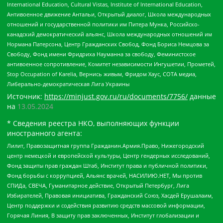
International Education, Cultural Vistas, Institute of International Education,
Антивоенное движение Антальи, Открытый диалог, Школа международных
отношений и государственной политики им Питера Мунка, Российско-
канадский демократический альянс, Школа международных отношений им
Нормана Патерсона, Центр Гражданских Свобод, Фонд Бориса Немцова за
Свободу, Фонд имени Фридриха Науманна за свободу, Феминистское
антивоенное сопротивление, Комитет независимости Ингушетии, Прометей,
Stop Occupation of Karelia, Вернись живым, Фридом Хаус, СОТА медиа,
Либерально-демократическая Лига Украины
Источник:
https://minjust.gov.ru/ru/documents/7756/
данные
на
13.05.2024
* Сведения реестра НКО, выполняющих функции
иностранного агента:
Лилит, Правозащитная группа Гражданин.Армия.Право, Нижегородский
центр немецкой и европейской культуры, Центр гендерных исследований,
Фонд защиты прав граждан Штаб, Институт права и публичной политики,
Фонд борьбы с коррупцией, Альянс врачей, НАСИЛИЮ.НЕТ, Мы против
СПИДа, СВЕЧА, Гуманитарное действие, Открытый Петербург, Лига
Избирателей, Правовая инициатива, Гражданский Союз, Хасдей Ерушалаим,
Центр поддержки и содействия развитию средств массовой информации,
Горячая Линия, В защиту прав заключенных, Институт глобализации и