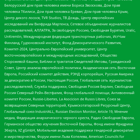
Белорусский дом прав человека имени Бориса Звозскова, Дом прав
человека Тбилиси, Дом прав человека Ереван, Дом прав человека Крым,
Центр дикого лосося, TVR Studios, ТВ Дождь, Центр европейских
исследований им Вилфрида Мартенса, Сетевое объединение журналистов
расследователей, АЛЛАТРА, За свободную Россию, Свободная Бурятия, Uralic,
UnKremlin, Международная федерация транспортных рабочих, ИстЧам
Финланд, Гудзоновский институт, Фонд Демократического Развития,
Комитет-2024, Центрально-Европейский университет, Центр
восточноевропейских и международных исследований, Общество
Сторожевой башни, Библии и трактатов Свидетелей Иеговы, Гражданский
Совет, Центр анализа европейской политики, Академическая сеть Восточная
Европа, Российский комитет действия, РЭНД корпорейшн, Русская Америка
за демократию в России, Настоящая Россия, Глобальная сеть журналистов-
расследователей, Служба поддержки, Свободная Россия Берлин, Свободная
Россия Северный Рейн-Вестфалия, Фонд глобальной помощи, Антивоенный
комитет России, Russie-Libertes, La Asocicion de Rusos Libres, Союз за
возвращение Северных территорий, Крымскотатарский Ресурсный Центр,
Глобальный союз IndustriALL, Russian Election Monitor, Article 19, Мнение
медиа, Федерация анархического черного креста, Радио Свободная Европа,
Германское общество изучения Восточной Европы, Фонд имени Фридриха
Эберта, XZ gGmbH, Мобильная академия поддержки гендерной демократии
и миротворчества, Форум имени Льва Копелева, American Councils for