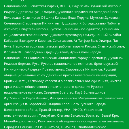
Национал-большевистская партия, ВЕК РА, Рада земли Кубанской Духовно
Родовой Державы Русь, Община Духовного Управления Асгардской Веси
Беловодья, Славянская Община Капища Веды Перуна, Мужская Духовная
Семинария Староверов-Инглингов, Нурджулар, К Богодержавию, Таблиги
Джамаат, Свидетели Иеговы, Русское национальное единство, Национал-
социалистическое общество, Джамаат мувахидов, Объединенный Вилайат
Кабарды, Балкарии и Карачая, Союз славян, Ат-Такфир Валь-Хиджра, Пит
Буль, Национал-социалистическая рабочая партия России, Славянский союз,
Формат-18, Благородный Орден Дьявола, Армия воли народа,
Национальная Социалистическая Инициатива города Череповца, Духовно-
Родовая Держава Русь, Русское национальное единство, Древнерусской
Инглистической церкви Православных Староверов-Инглингов, Русский
общенациональный союз, Движение против нелегальной иммиграции,
Кровь и Честь, О свободе совести и о религиозных объединениях, Омская
организация общественного политического движения Русское
национальное единство, Северное Братство, Клуб Болельщиков
Футбольного Клуба Динамо, Файзрахманисты, Мусульманская религиозная
организация п. Боровский, Община Коренного Русского народа
Щелковского района, Правый сектор, УНА - УНСО, Украинская
повстанческая армия, Тризуб им. Степана Бандеры, Братство, Белый Крест,
Misanthropic division, Религиозное объединение последователей инглиизма,
Народная Социальная Инициатива, TulaSkins, Этнополитическое