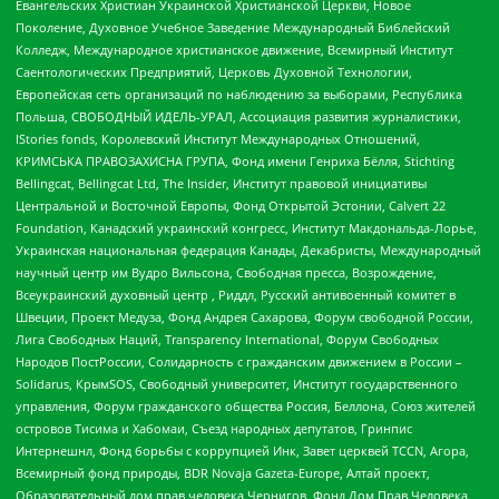
Евангельских Христиан Украинской Христианской Церкви, Новое
Поколение, Духовное Учебное Заведение Международный Библейский
Колледж, Международное христианское движение, Всемирный Институт
Саентологических Предприятий, Церковь Духовной Технологии,
Европейская сеть организаций по наблюдению за выборами, Республика
Польша, СВОБОДНЫЙ ИДЕЛЬ-УРАЛ, Ассоциация развития журналистики,
IStories fonds, Королевский Институт Международных Отношений,
КРИМСЬКА ПРАВОЗАХИСНА ГРУПА, Фонд имени Генриха Бёлля, Stichting
Bellingcat, Bellingcat Ltd, The Insider, Институт правовой инициативы
Центральной и Восточной Европы, Фонд Открытой Эстонии, Calvert 22
Foundation, Канадский украинский конгресс, Институт Макдональда-Лорье,
Украинская национальная федерация Канады, Декабристы, Международный
научный центр им Вудро Вильсона, Свободная пресса, Возрождение,
Всеукраинский духовный центр , Риддл, Русский антивоенный комитет в
Швеции, Проект Медуза, Фонд Андрея Сахарова, Форум свободной России,
Лига Свободных Наций, Transparеncy International, Форум Свободных
Народов ПостРоссии, Солидарность с гражданским движением в России –
Solidarus, КрымSOS, Свободный университет, Институт государственного
управления, Форум гражданского общества Россия, Беллона, Союз жителей
островов Тисима и Хабомаи, Съезд народных депутатов, Гринпис
Интернешнл, Фонд борьбы с коррупцией Инк, Завет церквей TCCN, Агора,
Всемирный фонд природы, BDR Novaja Gazeta-Europe, Алтай проект,
Образовательный дом прав человека Чернигов, Фонд Дом Прав Человека,