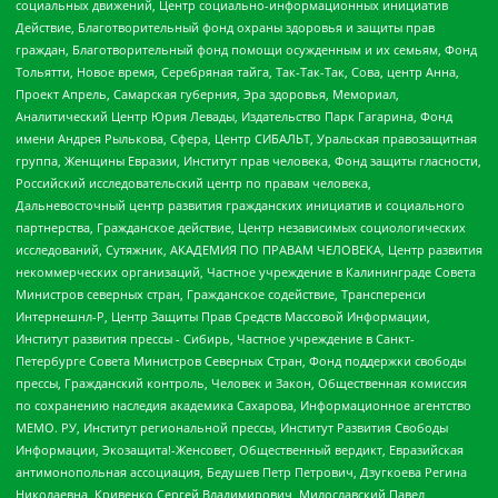
социальных движений, Центр социально-информационных инициатив
Действие, Благотворительный фонд охраны здоровья и защиты прав
граждан, Благотворительный фонд помощи осужденным и их семьям, Фонд
Тольятти, Новое время, Серебряная тайга, Так-Так-Так, Сова, центр Анна,
Проект Апрель, Самарская губерния, Эра здоровья, Мемориал,
Аналитический Центр Юрия Левады, Издательство Парк Гагарина, Фонд
имени Андрея Рылькова, Сфера, Центр СИБАЛЬТ, Уральская правозащитная
группа, Женщины Евразии, Институт прав человека, Фонд защиты гласности,
Российский исследовательский центр по правам человека,
Дальневосточный центр развития гражданских инициатив и социального
партнерства, Гражданское действие, Центр независимых социологических
исследований, Сутяжник, АКАДЕМИЯ ПО ПРАВАМ ЧЕЛОВЕКА, Центр развития
некоммерческих организаций, Частное учреждение в Калининграде Совета
Министров северных стран, Гражданское содействие, Трансперенси
Интернешнл-Р, Центр Защиты Прав Средств Массовой Информации,
Институт развития прессы - Сибирь, Частное учреждение в Санкт-
Петербурге Совета Министров Северных Стран, Фонд поддержки свободы
прессы, Гражданский контроль, Человек и Закон, Общественная комиссия
по сохранению наследия академика Сахарова, Информационное агентство
МЕМО. РУ, Институт региональной прессы, Институт Развития Свободы
Информации, Экозащита!-Женсовет, Общественный вердикт, Евразийская
антимонопольная ассоциация, Бедушев Петр Петрович, Дзугкоева Регина
Николаевна, Кривенко Сергей Владимирович, Милославский Павел