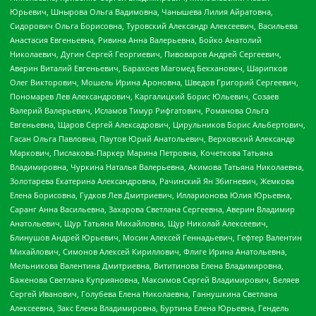
Юрьевич, Шнырова Ольга Вадимовна, Чанышева Лилия Айратовна,
Сидорович Ольга Борисовна, Туровский Александр Алексеевич, Васильева
Анастасия Евгеньевна, Ривина Анна Валерьевна, Бойко Анатолий
Николаевич, Дугин Сергей Георгиевич, Пивоваров Андрей Сергеевич,
Аверин Виталий Евгеньевич, Барахоев Магомед Бекханович, Шарипков
Олег Викторович, Мошель Ирина Ароновна, Шведов Григорий Сергеевич,
Пономарев Лев Александрович, Каргалицкий Борис Юльевич, Созаев
Валерий Валерьевич, Исламов Тимур Рифгатович, Романова Ольга
Евгеньевна, Щаров Сергей Алексадрович, Цирульников Борис Альбертович,
Гасан Ольга Павловна, Паутов Юрий Анатольевич, Верховский Александр
Маркович, Пислакова-Паркер Марина Петровна, Кочеткова Татьяна
Владимировна, Чуркина Наталья Валерьевна, Акимова Татьяна Николаевна,
Золотарева Екатерина Александровна, Рачинский Ян Збигневич, Жемкова
Елена Борисовна, Гудков Лев Дмитриевич, Илларионова Юлия Юрьевна,
Саранг Анна Васильевна, Захарова Светлана Сергеевна, Аверин Владимир
Анатольевич, Щур Татьяна Михайловна, Щур Николай Алексеевич,
Блинушов Андрей Юрьевич, Мосин Алексей Геннадьевич, Гефтер Валентин
Михайлович, Симонов Алексей Кириллович, Флиге Ирина Анатольевна,
Мельникова Валентина Дмитриевна, Вититинова Елена Владимировна,
Баженова Светлана Куприяновна, Максимов Сергей Владимирович, Беляев
Сергей Иванович, Голубева Елена Николаевна, Ганнушкина Светлана
Алексеевна, Закс Елена Владимировна, Буртина Елена Юрьевна, Гендель