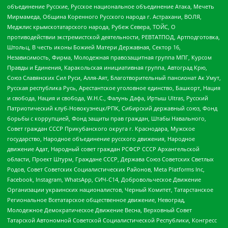
объединение Русские, Русское национальное объединение Атака, Мечеть
Мирмамеда, Община Коренного Русского народа г. Астрахани, ВОЛЯ,
Меджлис крымскотатарского народа, Рубеж Севера, ТОЙС, О
противодействии экстремистской деятельности, РЕВТАТПОД, Артподготовка,
Штольц, В честь иконы Божией Матери Державная, Сектор 16,
Независимость, Фирма, Молодежная правозащитная группа МПГ, Курсом
Правды и Единения, Каракольская инициативная группа, Автоград Крю,
Союз Славянских Сил Руси, Алля-Аят, Благотворительный пансионат Ак Умут,
Русская республика Русь, Арестантское уголовное единство, Башкорт, Нация
и свобода, Нация и свобода, W.H.С., Фалунь Дафа, Иртыш Ultras, Русский
Патриотический клуб-Новокузнецк/РПК, Сибирский державный союз, Фонд
борьбы с коррупцией, Фонд защиты прав граждан, Штабы Навального,
Совет граждан СССР Прикубанского округа г. Краснодара, Мужское
государство, Народное объединение русского движения, Народное
движение Адат, Народный совет граждан РСФСР СССР Архангельской
области, Проект Штурм, Граждане СССР, Держава Союз Советских Светлых
Родов, Совет Советских Социалистических Районов, Meta Platforms Inc,
Facebook, Instagram, WhatsApp, СИЧ-С14, Добровольческое Движение
Организации украинских националистов, Черный Комитет, Татарстанское
Региональное Всетатарское общественное движение, Невоград,
Молодежное Демократическое Движение Весна, Верховный Совет
Татарской Автономной Советской Социалистической Республики, Конгресс