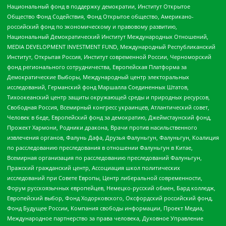
Национальный фонд в поддержку демократии, Институт Открытое
Общество Фонд Содействия, Фонд Открытое общество, Американо-
российский фонд по экономическому и правовому развитию,
Национальный Демократический Институт Международных Отношений,
MEDIA DEVELOPMENT INVESTMENT FUND, Международный Республиканский
Институт, Открытая Россия, Институт современной России, Черноморский
фонд регионального сотрудничества, Европейская Платформа за
Демократические Выборы, Международный центр электоральных
исследований, Германский фонд Маршалла Соединенных Штатов,
Тихоокеанский центр защиты окружающей среды и природных ресурсов,
Свободная Россия, Всемирный конгресс украинцев, Атлантический совет,
Человек в беде, Европейский фонд за демократию, Джеймстаунский фонд,
Прожект Хармони, Родники дракона, Врачи против насильственного
извлечения органов, Фалунь Дафа, Друзья Фалуньгун, Фалуньгун, Коалиция
по расследованию преследования в отношении Фалуньгун в Китае,
Всемирная организация по расследованию преследований Фалуньгун,
Пражский гражданский центр, Ассоциация школ политических
исследований при Совете Европы, Центр либеральной современности,
Форум русскоязычных европейцев, Немецко-русский обмен, Бард колледж,
Европейский выбор, Фонд Ходорковского, Оксфордский российский фонд,
Фонд Будущее России, Компания свободы информации, Проект Медиа,
Международное партнерство за права человека, Духовное Управление