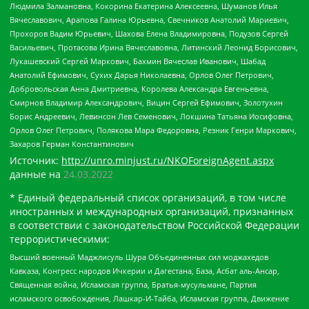
Людмила Залмановна, Кокорина Екатерина Алексеевна, Шуманов Илья
Вячеславович, Арапова Галина Юрьевна, Свечников Анатолий Мариевич,
Прохоров Вадим Юрьевич, Шахова Елена Владимировна, Подузов Сергей
Васильевич, Протасова Ирина Вячеславовна, Литинский Леонид Борисович,
Лукашевский Сергей Маркович, Бахмин Вячеслав Иванович, Шабад
Анатолий Ефимович, Сухих Дарья Николаевна, Орлов Олег Петрович,
Добровольская Анна Дмитриевна, Королева Александра Евгеньевна,
Смирнов Владимир Александрович, Вицин Сергей Ефимович, Золотухин
Борис Андреевич, Левинсон Лев Семенович, Локшина Татьяна Иосифовна,
Орлов Олег Петрович, Полякова Мара Федоровна, Резник Генри Маркович,
Захаров Герман Константинович
Источник:
http://unro.minjust.ru/NKOForeignAgent.aspx
данные на
24.03.2022
* Единый федеральный список организаций, в том числе
иностранных и международных организаций, признанных
в соответствии с законодательством Российской Федерации
террористическими:
Высший военный Маджлисуль Шура Объединенных сил моджахедов
Кавказа, Конгресс народов Ичкерии и Дагестана, База, Асбат аль-Ансар,
Священная война, Исламская группа, Братья-мусульмане, Партия
исламского освобождения, Лашкар-И-Тайба, Исламская группа, Движение