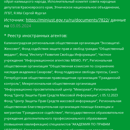
ойрат-калмыцкого народа, Исполнительный комитет совета народных
депутатов Красноярского края, Этническое национальное объединение,
ЛГБТ, Я.МЫ Сергей Фургал
Источник:
https://minjust.gov.ru/ru/documents/7822/
данные
на
03.05.2024
* Реестр иностранных агентов:
Калининградская региональная общественная организация "Экозащита!-Женсовет", Фонд содействия защите прав и свобод граждан "Общественный вердикт", Фонд "Институт Развития Свободы Информации", Частное учреждение "Информационное агентство МЕМО. РУ", Региональная общественная организация "Общественная комиссия по сохранению наследия академика Сахарова", Фонд поддержки свободы прессы, Санкт-Петербургская общественная правозащитная организация "Гражданский контроль", Межрегиональная общественная организация "Информационно-просветительский центр "Мемориал", Региональный Фонд "Центр Защиты Прав Средств Массовой Информации", с 05.12.2023 Фонд "Центр Защиты Прав Средств массовой информации", Региональная общественная благотворительная организация помощи беженцам и мигрантам "Гражданское содействие", Негосударственное образовательное учреждение дополнительного профессионального образования (повышение квалификации) специалистов "АКАДЕМИЯ ПО ПРАВАМ ЧЕЛОВЕКА", Свердловская региональная общественная организация "Сутяжник", Автономная некоммерческая организация "Центр независимых социологических исследований", Союз общественных объединений "Российский исследовательский центр по правам человека", Региональное общественное учреждение научно-информационный центр "МЕМОРИАЛ", Некоммерческая организация "Фонд защиты гласности", Автономная некоммерческая организация "Институт прав человека", Городская общественная организация "Екатеринбургское общество "МЕМОРИАЛ", Городская общественная организация "Рязанское историко-просветительское и правозащитное общество "Мемориал" (Рязанский Мемориал), Челябинский региональный орган общественной самодеятельности – женское общественное объединение "Женщины Евразии", Челябинский региональный орган общественной самодеятельности "Уральская правозащитная группа", Фонд содействия защите здоровья и социальной справедливости имени Андрея Рылькова, Автономная Некоммерческая Организация "Аналитический Центр Юрия Левады", Автономная некоммерческая организация социальной поддержки населения "Проект Апрель", Региональная общественная организация помощи женщинам и детям, находящимся в кризисной ситуации "Информационно-методический центр "Анна", Фонд содействия развитию массовых коммуникаций и правовому просвещению "Так-так-Так", Фонд содействия устойчивому развитию "Серебряная тайга", Свердловский региональный общественный фонд социальных проектов "Новое время", "Idel.Реалии", Кавказ.Реалии, Крым.Реалии, Телеканал Настоящее Время, Татаро-башкирская служба Радио Свобода (Azatliq Radiosi), Радио Свободная Европа/Радио Свобода (PCE/PC), "Сибирь.Реалии", "Фактограф", Благотворительный фонд помощи осужденным и их семьям, Автономная некоммерческая организация "Институт глобализации и социальных движений", Фонд "В защиту прав заключенных", Частное учреждение "Центр поддержки и содействия развитию средств массовой информации", Пензенский региональный общественный благотворительный фонд "Гражданский союз", "Север.Реалии", Некоммерческая организация Фонд "Правовая инициатива", Общество с ограниченной ответственностью "Радио Свободная Европа/Радио Свобода", Чешское информационное агентство "MEDIUM-ORIENT", Красноярская региональная общественная организация "Мы против СПИДа", Камалягин Денис Николаевич, Маркелов Сергей Евгеньевич, Пономарев Лев Александрович, Савицкая Людмила Алексеевна, Автономная некоммерческая организация "Центр по работе с проблемой насилия "НАСИЛИЮ.НЕТ", Межрегиональный профессиональный союз работников здравоохранения "Альянс врачей", Юридическое лицо, зарегистрированное в Латвийской Республике, SIA "Medusa Project" (регистрационный номер 40103797863, дата регистрации 10.06.2014), Некоммерческая организация "Фонд по борьбе с коррупцией", Автономная некоммерческая организация "Институт права и публичной политики", Баданин Роман Сергеевич, Гликин Максим Александрович, Железнова Мария Михайловна, Лукьянова Юлия Сергеевна, Маетная Елизавета Витальевна, Маняхин Петр Борисович, Чуракова Ольга Владимировна, Ярош Юлия Петровна, Юридическое лицо "The Insider SIA", зарегистрированное в Риге, Латвийская Республика (дата регистрации 26.06.2015), являющееся администратором доменного имени интернет-издания "The Insider SIA", https://theins.ru, Постернак Алексей Евгеньевич, Рубин Михаил Аркадьевич, Анин Роман Александрович, Юридическое лицо Istories fonds, зарегистрированное в Латвийской Республике (регистрационный номер 50008295751, дата регистрации 24.02.2020), Великовский Дмитрий Александрович, Долинина Ирина Николаевна, Мароховская Алеся Алексеевна, Шлейнов Роман Юрьевич, Шмагун Олеся Валентиновна, Общество с ограниченной ответственностью "Альтаир 2021", Общество с ограниченной ответственностью "Вега 2021", Общество с ограниченной ответственностью "Главный редактор 2021", Общество с ограниченной ответственностью "Ромашки монолит", Важенков Артем Валерьевич, Ивановская областная общественная организация "Центр гендерных исследований", Гурман Юрий Альбертович, Медиапроект "ОВД-Инфо", Егоров Владимир Владимирович, Жилинский Владимир Александрович, Общество с ограниченной ответственностью "ЗП", Иванова София Юрьевна, Карезина Инна Павловна, Кильтау Екатерина Викторовна, Петров Алексей Викторович, Пискунов Сергей Евгеньевич, Смирнов Сергей Сергеевич, Тихонов Михаил Сергеевич, Общество с ограниченной ответственностью "ЖУРНАЛИСТ-ИНОСТРАННЫЙ АГЕНТ", Арапова Галина Юрьевна, Вольтская Татьяна Анатольевна, Американская компания "Mason G.E.S. Anonymous Foundation" (США), являющаяся владельцем интернет-издания https://mnews.world/, Компания "Stichting Bellingcat", зарегистрированная в Нидерландах (дата регистрации 11.07.2018), Захаров Андрей Вячеславович, Клепиковская Екатерина Дмитриевна, Общество с ограниченной ответственностью "МЕМО", Перл Роман Александрович, Симонов Евгений Алексеевич, Соловьева Елена Анатольевна, Сотников Даниил Владимирович, Сурначева Елизавета Дмитриевна, Автономная некоммерческая организация по защите прав человека и информированию населения "Якутия – Наше Мнение", Общество с ограниченной ответственностью "Москоу диджитал медиа", с 26.01.2023 Общество с ограниченной ответственностью "Чайка Белые сады", Ветошкина Валерия Валерьевна, Заговора Максим Александрович, Межрегиональное общественное движение "Российская ЛГБТ - сеть", Оленичев Максим Владимирович, Павлов Иван Юрьевич, Скворцова Елена Сергеевна, Общество с ограниченной ответственностью "Как бы инагент", Кочетков Игорь Викторович, Общество с ограниченной ответственностью "Честные выборы", Еланчик Олег Александрович, Общество с ограниченной ответственностью "Нобелевский призыв", Гималова Регина Эмилевна, Григорьев Андрей Валерьевич, Григорьева Алина Александровна, Ассоциация по содействию защите прав призывников, альтернативнослужащих и военнослужащих "Правозащитная группа "Гражданин.Армия.Право", Хисамова Регина Фаритовна, Автономная некоммерческая организация по реализации социально-правовых программ "Лилит", Дальневосточное общественное движение "Маяк", Санкт-Петербургская ЛГБТ-инициативная группа "Выход", Инициативная группа ЛГБТ+ "Реверс", Алексеев Андрей Викторович, Бекбулатова Таисия Львовна, Беляев Иван Михайлович, Владыкина Елена Сергеевна, Гельман Марат Александрович, Никульшина Вероника Юрьевна, Толоконникова Надежда Андреевна, Шендерович Виктор Анатольевич, Общество с ограниченной ответственностью "Данное сообщение", Общество с ограниченной ответственностью Издательский дом "Новая глава", Айнбиндер Александра Александровна, Московский комьюнити-центр для ЛГБТ+инициатив, Благотворительный фонд развития филантропии, Deutsche Welle (Германия, Kurt-Schumacher-Strasse 3, 53113 Bonn), Борзунова Мария Михайловна, Воробьев Виктор Викторович, Голубева Анна Львовна, Константинова Алла Михайловна, Малкова Ирина Владимировна, Мурадов Мурад Абдулгалимович, Осетинская Елизавета Николаевна, Понасенков Евгений Николаевич, Ганапольский Матвей Юрьевич, Киселев Евгений Алексеевич, Борухович Ирина Григорьевна, Дремин Иван Тимофеевич, Дубровский Дмитрий Викторович, Красноярская региональная общественная организация поддержки и развития альтернативных образовательных технологий и межкультурных коммуникаций "ИНТЕРРА", Маяковская Екатерина Алексеевна, Фейгин Марк Захарович, Филимонов Андрей Викторович, Дзугкоева Регина Николаевна, Доброхотов Роман Александрович, Дудь Юрий Александрович, Елкин Сергей Владимирович, Кругликов Кирилл Игоревич, Сабунаева Мария Леонидовна, Семенов Алексей Владимирович, Шаинян Карен Багратович, Шульман Екатерина Михайловна, Асафьев Артур Валерьевич, Вахштайн Виктор Семенович, Венедиктов Алексей Алексеевич, Лушникова Екатерина Евгеньевна, Волков Леонид Михайлович, Невзоров Александр Глебович, Пархоменко Сергей Борисович, Сироткин Ярослав Николаевич, Кара-Мурза Владимир Владимирович, Баранова Наталья Владимировна, Гозман Леонид Яковлевич, Кагарлицкий Борис Юльевич, Климарев Михаил Валерьевич, Милов Владимир Станиславович, Автономная некоммерческая организация Краснодарский центр современного искусства "Типография", Моргенштерн Алишер Тагирович, Соболь Любовь Эдуардовна, Общество с ограниченной ответственностью "ЛИЗА НОРМ", Каспаров Гарри Кимович, Ходорковский Михаил Борисович, Общество с ограниченной ответственностью "Апрельские тезисы", Данилович Ирина Брониславовна, Кашин Олег Владимирович, Петров Николай Владимирович, Пивоваров Алексей Владимирович, Соколов Михаил Владимирович, Цветкова Юлия Владимировна, Чичваркин Евгений Александрович, Комитет против пыток/Команда против пыток, Общество с ограниченной ответственностью "Первый научный", Общество с ограниченной ответственностью "Вертолет и ко", Белоцерковская Вероника Борисовна, Кац Максим Евгеньевич, Лазарева Татьяна Юрьевна, Шаведдинов Руслан Табризович, Яшин Илья Валерьевич, Общество с ограниченной ответственностью "Иноагент ААВ", Алешковский Дмитрий Петрович, Альбац Евгения Марковна, Быков Дмитрий Львович, Галямина Юлия Евгеньевна, Лойко Сергей Леонидович, Мартынов Кирилл Константинович, Медведев Сергей Александрович, Крашенинников Федор Геннадиевич, Гордеева Катерина Вл