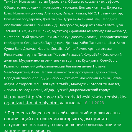
Талибан, Исламская партия Туркестана, Общество социальных реформ,
Общество возрождения исламского наследия, Дом двух святых, Джунд аш-
Шам, Исламский джихад, Аль-Каида, Имарат Кавказ, АБТО, Правый сектор,
Исламское государство, Джабха аль-Нусра ли-Ахль аш-Шам, Народное
ополчение имени К. Минина и Д. Пожарского, Аджр от Аллаха Субхану уа
Тагьаля SHAM, АУМ Синрике, Муджахеды джамаата Ат-Тавхида Валь-Джихад,
Чистопольский Джамаат, Рохнамо ба суи давлати исломи, Террористическое
сообщество Сеть, Катиба Таухид валь-Джихад, Хайят Тахрир аш-Шам, Ахлю
Сунна Валь Джамаа, National Socialism/White Power, Артподготовка,
Религиозная группа “Джамаат “Красный пахарь”, Колумбайн, Хатлонский
джамаат, Мусульманская религиозная группа п. Кушкуль г. Оренбург,
Крымско-татарский добровольческий батальон имени Номана
Челебиджихана, Азов, Партия исламского возрождения Таджикистана,
Народная самооборона, Дуббайский джамаат, московская ячейка, Батал-
Хаджи Белхороев, Маньяки Культ Убийц, Молодёжь Которая Улыбается,
Легион Свобода России, Айдар, Русский добровольческий корпус
Источник:
http://nac.gov.ru/terroristicheskie-i-ekstremistskie-
organizacii-i-materialy.html
данные на
16.11.2023
* Перечень общественных объединений и религиозных
организаций в отношении которых судом принято
вступившее в законную силу решение о ликвидации или
запрете деятельности: