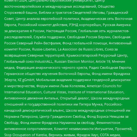
Комитет-2024, Центрально-Европейский университет, Центр
восточноевропейских и международных исследований, Общество
Сторожевой башни, Библии и трактатов Свидетелей Иеговы, Гражданский
Совет, Центр анализа европейской политики, Академическая сеть Восточная
Европа, Российский комитет действия, РЭНД корпорейшн, Русская Америка
за демократию в России, Настоящая Россия, Глобальная сеть журналистов-
расследователей, Служба поддержки, Свободная Россия Берлин, Свободная
Россия Северный Рейн-Вестфалия, Фонд глобальной помощи, Антивоенный
комитет России, Russie-Libertes, La Asocicion de Rusos Libres, Союз за
возвращение Северных территорий, Крымскотатарский Ресурсный Центр,
Глобальный союз IndustriALL, Russian Election Monitor, Article 19, Мнение
медиа, Федерация анархического черного креста, Радио Свободная Европа,
Германское общество изучения Восточной Европы, Фонд имени Фридриха
Эберта, XZ gGmbH, Мобильная академия поддержки гендерной демократии
и миротворчества, Форум имени Льва Копелева, American Councils for
International Education, Cultural Vistas, Institute of International Education,
Антивоенное движение Антальи, Открытый диалог, Школа международных
отношений и государственной политики им Питера Мунка, Российско-
канадский демократический альянс, Школа международных отношений им
Нормана Патерсона, Центр Гражданских Свобод, Фонд Бориса Немцова за
Свободу, Фонд имени Фридриха Науманна за свободу, Феминистское
антивоенное сопротивление, Комитет независимости Ингушетии, Прометей,
Stop Occupation of Karelia, Вернись живым, Фридом Хаус, СОТА медиа,