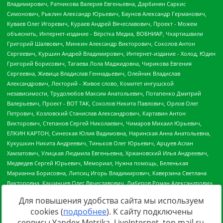
Для повышения удобства сайта мы используем
cookies (
подробнее
). К сайту подключены
сервисы Yandex.Metrika, LiveInternet, top.mail.ru,