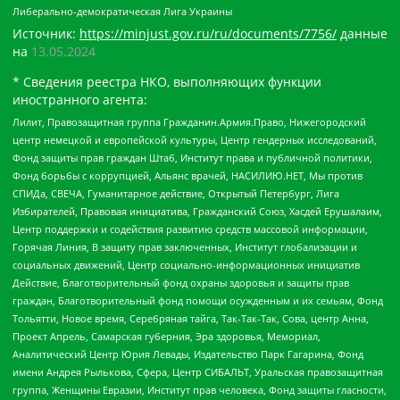
Либерально-демократическая Лига Украины
Источник:
https://minjust.gov.ru/ru/documents/7756/
данные
на
13.05.2024
* Сведения реестра НКО, выполняющих функции
иностранного агента:
Лилит, Правозащитная группа Гражданин.Армия.Право, Нижегородский
центр немецкой и европейской культуры, Центр гендерных исследований,
Фонд защиты прав граждан Штаб, Институт права и публичной политики,
Фонд борьбы с коррупцией, Альянс врачей, НАСИЛИЮ.НЕТ, Мы против
СПИДа, СВЕЧА, Гуманитарное действие, Открытый Петербург, Лига
Избирателей, Правовая инициатива, Гражданский Союз, Хасдей Ерушалаим,
Центр поддержки и содействия развитию средств массовой информации,
Горячая Линия, В защиту прав заключенных, Институт глобализации и
социальных движений, Центр социально-информационных инициатив
Действие, Благотворительный фонд охраны здоровья и защиты прав
граждан, Благотворительный фонд помощи осужденным и их семьям, Фонд
Тольятти, Новое время, Серебряная тайга, Так-Так-Так, Сова, центр Анна,
Проект Апрель, Самарская губерния, Эра здоровья, Мемориал,
Аналитический Центр Юрия Левады, Издательство Парк Гагарина, Фонд
имени Андрея Рылькова, Сфера, Центр СИБАЛЬТ, Уральская правозащитная
группа, Женщины Евразии, Институт прав человека, Фонд защиты гласности,