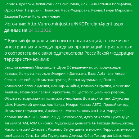
Борис Андреевич, Левинсон Лев Семенович, Локшина Татьяна Иосифовна,
Орлов Олег Петрович, Полякова Мара Федоровна, Резник Генри Маркович,
Захаров Герман Константинович
Источник:
http://unro.minjust.ru/NKOForeignAgent.aspx
данные на
24.03.2022
* Единый федеральный список организаций, в том числе
иностранных и международных организаций, признанных
в соответствии с законодательством Российской Федерации
террористическими:
Высший военный Маджлисуль Шура Объединенных сил моджахедов
Кавказа, Конгресс народов Ичкерии и Дагестана, База, Асбат аль-Ансар,
Священная война, Исламская группа, Братья-мусульмане, Партия
исламского освобождения, Лашкар-И-Тайба, Исламская группа, Движение
Талибан, Исламская партия Туркестана, Общество социальных реформ,
Общество возрождения исламского наследия, Дом двух святых, Джунд аш-
Шам, Исламский джихад, Аль-Каида, Имарат Кавказ, АБТО, Правый сектор,
Исламское государство, Джабха аль-Нусра ли-Ахль аш-Шам, Народное
ополчение имени К. Минина и Д. Пожарского, Аджр от Аллаха Субхану уа
Тагьаля SHAM, АУМ Синрике, Муджахеды джамаата Ат-Тавхида Валь-Джихад,
Чистопольский Джамаат, Рохнамо ба суи давлати исломи, Террористическое
сообщество Сеть, Катиба Таухид валь-Джихад, Хайят Тахрир аш-Шам, Ахлю