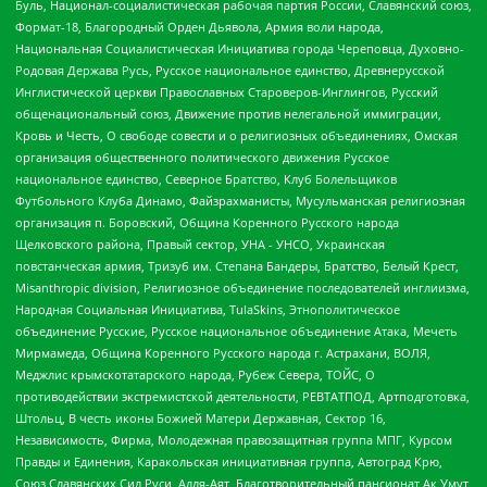
Буль, Национал-социалистическая рабочая партия России, Славянский союз,
Формат-18, Благородный Орден Дьявола, Армия воли народа,
Национальная Социалистическая Инициатива города Череповца, Духовно-
Родовая Держава Русь, Русское национальное единство, Древнерусской
Инглистической церкви Православных Староверов-Инглингов, Русский
общенациональный союз, Движение против нелегальной иммиграции,
Кровь и Честь, О свободе совести и о религиозных объединениях, Омская
организация общественного политического движения Русское
национальное единство, Северное Братство, Клуб Болельщиков
Футбольного Клуба Динамо, Файзрахманисты, Мусульманская религиозная
организация п. Боровский, Община Коренного Русского народа
Щелковского района, Правый сектор, УНА - УНСО, Украинская
повстанческая армия, Тризуб им. Степана Бандеры, Братство, Белый Крест,
Misanthropic division, Религиозное объединение последователей инглиизма,
Народная Социальная Инициатива, TulaSkins, Этнополитическое
объединение Русские, Русское национальное объединение Атака, Мечеть
Мирмамеда, Община Коренного Русского народа г. Астрахани, ВОЛЯ,
Меджлис крымскотатарского народа, Рубеж Севера, ТОЙС, О
противодействии экстремистской деятельности, РЕВТАТПОД, Артподготовка,
Штольц, В честь иконы Божией Матери Державная, Сектор 16,
Независимость, Фирма, Молодежная правозащитная группа МПГ, Курсом
Правды и Единения, Каракольская инициативная группа, Автоград Крю,
Союз Славянских Сил Руси, Алля-Аят, Благотворительный пансионат Ак Умут,