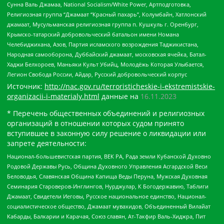
Сунна Валь Джамаа, National Socialism/White Power, Артподготовка,
Религиозная группа “Джамаат “Красный пахарь”, Колумбайн, Хатлонский
джамаат, Мусульманская религиозная группа п. Кушкуль г. Оренбург,
Крымско-татарский добровольческий батальон имени Номана
Челебиджихана, Азов, Партия исламского возрождения Таджикистана,
Народная самооборона, Дуббайский джамаат, московская ячейка, Батал-
Хаджи Белхороев, Маньяки Культ Убийц, Молодёжь Которая Улыбается,
Легион Свобода России, Айдар, Русский добровольческий корпус
Источник:
http://nac.gov.ru/terroristicheskie-i-ekstremistskie-
organizacii-i-materialy.html
данные на
16.11.2023
* Перечень общественных объединений и религиозных
организаций в отношении которых судом принято
вступившее в законную силу решение о ликвидации или
запрете деятельности:
Национал-большевистская партия, ВЕК РА, Рада земли Кубанской Духовно
Родовой Державы Русь, Община Духовного Управления Асгардской Веси
Беловодья, Славянская Община Капища Веды Перуна, Мужская Духовная
Семинария Староверов-Инглингов, Нурджулар, К Богодержавию, Таблиги
Джамаат, Свидетели Иеговы, Русское национальное единство, Национал-
социалистическое общество, Джамаат мувахидов, Объединенный Вилайат
Кабарды, Балкарии и Карачая, Союз славян, Ат-Такфир Валь-Хиджра, Пит