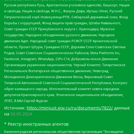
Русская республика Русь, Арестантское уголовное единство, Башкорт, Нация
и свобода, Нация и свобода, W.H.С., Фалунь Дафа, Иртыш Ultras, Русский
Патриотический клуб-Новокузнецк/РПК, Сибирский державный союз, Фонд
борьбы с коррупцией, Фонд защиты прав граждан, Штабы Навального,
Совет граждан СССР Прикубанского округа г. Краснодара, Мужское
государство, Народное объединение русского движения, Народное
движение Адат, Народный совет граждан РСФСР СССР Архангельской
области, Проект Штурм, Граждане СССР, Держава Союз Советских Светлых
Родов, Совет Советских Социалистических Районов, Meta Platforms Inc,
Facebook, Instagram, WhatsApp, СИЧ-С14, Добровольческое Движение
Организации украинских националистов, Черный Комитет, Татарстанское
Региональное Всетатарское общественное движение, Невоград,
Молодежное Демократическое Движение Весна, Верховный Совет
Татарской Автономной Советской Социалистической Республики, Конгресс
ойрат-калмыцкого народа, Исполнительный комитет совета народных
депутатов Красноярского края, Этническое национальное объединение,
ЛГБТ, Я.МЫ Сергей Фургал
Источник:
https://minjust.gov.ru/ru/documents/7822/
данные
на
03.05.2024
* Реестр иностранных агентов:
Калининградская региональная общественная организация "Экозащита!-Женсовет", Фонд содействия защите прав и свобод граждан "Общественный вердикт", Фонд "Институт Развития Свободы Информации", Частное учреждение "Информационное агентство МЕМО. РУ", Региональная общественная организация "Общественная комиссия по сохранению наследия академика Сахарова", Фонд поддержки свободы прессы, Санкт-Петербургская общественная правозащитная организация "Гражданский контроль", Межрегиональная общественная организация "Информационно-просветительский центр "Мемориал", Региональный Фонд "Центр Защиты Прав Средств Массовой Информации", с 05.12.2023 Фонд "Центр Защиты Прав Средств массовой информации", Региональная общественная благотворительная организация помощи беженцам и мигрантам "Гражданское содействие", Негосударственное образовательное учреждение дополнительного профессионального образования (повышение квалификации) специалистов "АКАДЕМИЯ ПО ПРАВАМ ЧЕЛОВЕКА", Свердловская региональная общественная организация "Сутяжник", Автономная некоммерческая организация "Центр независимых социологических исследований", Союз общественных объединений "Российский исследовательский центр по правам человека", Региональное общественное учреждение научно-информационный центр "МЕМОРИАЛ", Некоммерческая организация "Фонд защиты гласности", Автономная некоммерческая организация "Институт прав человека", Городская общественная организация "Екатеринбургское общество "МЕМОРИАЛ", Городская общественная организация "Рязанское историко-просветительское и правозащитное общество "Мемориал" (Рязанский Мемориал), Челябинский региональный орган общественной самодеятельности – женское общественное объединение "Женщины Евразии", Челябинский региональный орган общественной самодеятельности "Уральская правозащитная группа", Фонд содействия защите здоровья и социальной справедливости имени Андрея Рылькова, Автономная Некоммерческая Организация "Аналитический Центр Юрия Левады", Автономная некоммерческая организация социальной поддержки населения "Проект Апрель", Региональная общественная организация помощи женщинам и детям, находящимся в кризисной ситуации "Информационно-методический центр "Анна", Фонд содействия развитию массовых коммуникаций и правовому просвещению "Так-так-Так", Фонд содействия устойчивому развитию "Серебряная тайга", Свердловский региональный общественный фонд социальных проектов "Новое время", "Idel.Реалии", Кавказ.Реалии, Крым.Реалии, Телеканал Настоящее Время, Татаро-башкирская служба Радио Свобода (Azatliq Radiosi), Радио Свободная Европа/Радио Свобода (PCE/PC), "Сибирь.Реалии", "Фактограф", Благотворительный фонд помощи осужденным и их семьям, Автономная некоммерческая организация "Институт глобализации и социальных движений", Фонд "В защиту прав заключенных", Частное учреждение "Центр поддержки и содействия развитию средств массовой информации", Пензенский региональный общественный благотворительный фонд "Гражданский союз", "Север.Реалии", Некоммерческая организация Фонд "Правовая инициатива", Общество с ограниченной ответственностью "Радио Свободная Европа/Радио Свобода", Чешское информационное агентство "MEDIUM-ORIENT", Красноярская региональная общественная организация "Мы против СПИДа", Камалягин Денис Николаевич, Маркелов Сергей Евгеньевич, Пономарев Лев Александрович, Савицкая Людмила Алексеевна, Автономная некоммерческая организация "Центр по работе с проблемой насилия "НАСИЛИЮ.НЕТ", Межрегиональный профессиональный союз работников здравоохранения "Альянс врачей", Юридическое лицо, зарегистрированное в Латвийской Республике, SIA "Medusa Project" (регистрационный номер 40103797863, дата регистрации 10.06.2014), Некоммерческая организация "Фонд по борьбе с коррупцией", Автономная некоммерческая организация "Институт права и публичной политики", Баданин Роман Сергеевич, Гликин Максим Александрович, Железнова Мария Михайловна, Лукьянова Юлия Сергеевна, Маетная Елизавета Витальевна, Маняхин Петр Борисович, Чуракова Ольга Владимировна, Ярош Юлия Петровна, Юридическое лицо "The Insider SIA", зарегистрированное в Риге, Латвийская Республика (дата регистрации 26.06.2015), являющееся администратором доменного имени интернет-издания "The Insider SIA", https://theins.ru, Постернак Алексей Евгеньевич, Рубин Михаил Аркадьевич, Анин Роман Александрович, Юридическое лицо Istories fonds, зарегистрированное в Латвийской Республике (регистрационный номер 50008295751, дата регистрации 24.02.2020), Великовский Дмитрий Александрович, Долинина Ирина Николаевна, Мароховская Алеся Алексеевна, Шлейнов Роман Юрьевич, Шмагун Олеся Валентиновна, Общество с ограниченной ответственностью "Альтаир 2021", Общество с ограниченной ответственностью "Вега 2021", Общество с ограниченной ответственностью "Главный редактор 2021", Общество с ограниченной ответственностью "Ромашки монолит", Важенков Артем Валерьевич, Ивановская областная общественная организация "Центр гендерных исследований", Гурман Юрий Альбертович, Медиапроект "ОВД-Инфо", Егоров Владимир Владимирович, Жилинский Владимир Александрович, Общество с ограниченной ответственностью "ЗП", Иванова София Юрьевна, Карезина Инна Павловна, Кильтау Екатерина Викторовна, Петров Алексей Викторович, Пискунов Сергей Евгеньевич, Смирнов Сергей Сергеевич, Тихонов Михаил Сергеевич, Общество с ограниченной ответственностью "ЖУРНАЛИСТ-ИНОСТРАННЫЙ АГЕНТ", Арапова Галина Юрьевна, Вольтская Татьяна Анатольевна, Американская компания "Mason G.E.S. Anonymous Foundation" (США), являющаяся владельцем интернет-издания https://mnews.world/, Компания "Stichting Bellingcat", зарегистрированная в Нидерландах (дата регистрации 11.07.2018), Захаров Андрей Вячеславович, Клепиковская Екатерина Дмитриевна, Общество с ограниченной ответственностью "МЕМО", Перл Роман Александрович, Симонов Евгений Алексеевич, Соловьева Елена Анатольевна, Сотников Даниил Владимирович, Сурначева Елизавета Дмитриевна, Автономная некоммерческая организация по защите прав человека и информированию населения "Якутия – Наше Мнение", Общество с ограниченной ответственностью "Москоу диджитал медиа", с 26.01.2023 Общество с ограниченной ответственностью "Чайка Белые сады", Ветошкина Валерия Валерьевна, Заговора Максим Александрович, Межрегиональное общественное движение "Российская ЛГБТ - сеть", Оленичев Максим Владимирович, Павлов Иван Юрьевич, Скворцова Елена Сергеевна, Общество с ограниченной ответственностью "Как бы инагент", Кочетков Игорь Викторович, Общество с ограниченной ответственностью "Честные выборы", Еланчик Олег Александрович, Общество с ограниченной ответственностью "Нобелевский призыв", Гималова Регина Эмилевна, Григорьев Андрей Валерьевич, Григорьева Алина Александровна, Ассоциация по содействию защите прав призывников, альтернативнослужащих и военнослужащих "Правозащитная группа "Гражданин.Армия.Право", Хисамова Регина Фаритовна, Автономная некоммерческая организация по реализации социально-правовых программ "Лилит", Дальневосточное общественное движение "Маяк", Санкт-Петербургская ЛГБТ-инициативная группа "Выход", Инициативная группа ЛГБТ+ "Реверс", Алексеев Андрей Викторович, Бекбулатова Таисия Львовна, Беляев Иван Михайлович, Владыкина Елена Сергеевна, Гельман Марат Александрович, Никульшина Вероника Юрьевна, Толоконникова Надежда Андреевна, Шендерович Виктор Анатольевич, Общество с ограниченной ответственностью "Данное сообщение", Общество с ограниченной ответственностью Издательский дом "Новая глава", Айнбиндер Александра Александровна, Московский комьюнити-центр для ЛГБТ+инициатив, Благотворительный фонд развития филантропии, Deutsche Welle (Германия, Kurt-Schumacher-Strasse 3, 53113 Bonn), Борзунова Мария Михайловна, Воробьев Виктор Викторович, Голубева Анна Львовна, Константинова Алла Михайловна, Малкова Ирина Владимировна, Мурадов Мурад Абдулгалимович, Осетинская Елизавета Николаевна, Понасенков Евгений Николаевич, Ганапольский Матвей Юрьевич, Киселев Евгений Алексеевич, Борухович Ирина Григорьевна, Дремин Иван Тимофеевич, Дубровский Дмитрий Викторович, Красноярская региональная общественная организация поддержки и развития альтернативных образовательных технологий и межкультурных коммуникаций "ИНТЕРРА", Маяковская Екатерина Алексеевна, Фейгин Марк Захарович, Филимонов Андрей Викторович, Дзугкоева Регина Николаевна, Доброхотов Роман Александрович, Дудь Юрий Александрович, Елкин Сергей Владимирович, Кругликов Кирилл Игоревич, Сабунаева Мария Леонидовна, Семенов Алексей Владимирович, Шаинян Карен Багратович, Шульман Екатерина Михайловна, Асафьев Артур Валерьевич, Вахштайн Виктор Семенович, Венедиктов Алексей Алексеевич, Лушникова Екатерина Евгеньевна, Волков Леонид Михайлович, Невзоров Александр Глебович, Пархоменко Сергей Борисович, Сироткин Ярослав Николаевич, Кара-Мурза Владимир Владимирович, Баранова Наталья Владимировна, Гозман Леонид Яковлевич, Кагарлицкий Борис Юльевич, Климарев Михаил Валерьевич, Милов Владимир Станиславович, Автономная некоммерческая организация Краснодарский центр современного искусства "Типография", Моргенштерн Алишер Тагирович, Соболь Любовь Эдуардовна, Общество с ограниченной ответственностью "ЛИЗА НОРМ", Каспаров Гарри Кимович, Ходорковский Михаил Борисович, Общество с ограниченной ответственностью "Апрельские тезисы", Данилович Ирина Брониславовна, Кашин Олег Владимирович, Петров Николай Владимирович, Пивоваров Алексей Владимирович, Соколов Михаил Владимирович, Цветкова Юлия Владимировна, Чичваркин Евгений Александрович, Комитет против пыток/Команда против пыток, Общество с ограниченной ответственностью "Первый научный", Общество с ограниченной ответственностью "Вертолет и ко", Белоцерковская Вероника Борисовна, Кац Максим Евгеньевич, Лазарева Татьяна Юрьевна, Шаведдинов Руслан Табризович, Яшин Илья Валерьевич, Общество с ограниченной ответственностью "Иноагент ААВ", Алешковский Дмитрий Петрович, Альбац Евгения Марковна, Быков Дмитрий Львович, Галямина Юлия Евгеньевна, Лойко Сергей Леонидович, Мартынов Кирилл Константинович, Медведев Сергей Александрович, Крашенинников Федор Геннадиевич, Гордеева Катерина Вл