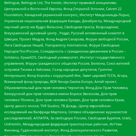
Bellingcat, Bellingcat Ltd, The Insider, Институт правовой инициативы
Центральной и Восточной Европы, Фонд Открытой Эстонии, Calvert 22
Foundation, Канадский украинский конгресс, Институт Макдональда-Лорье,
Украинская национальная федерация Канады, Декабристы, Международный
научный центр им Вудро Вильсона, Свободная пресса, Возрождение,
Всеукраинский духовный центр , Риддл, Русский антивоенный комитет в
Швеции, Проект Медуза, Фонд Андрея Сахарова, Форум свободной России,
Лига Свободных Наций, Transparеncy International, Форум Свободных
Народов ПостРоссии, Солидарность с гражданским движением в России –
Solidarus, КрымSOS, Свободный университет, Институт государственного
управления, Форум гражданского общества Россия, Беллона, Союз жителей
островов Тисима и Хабомаи, Съезд народных депутатов, Гринпис
Интернешнл, Фонд борьбы с коррупцией Инк, Завет церквей TCCN, Агора,
Всемирный фонд природы, BDR Novaja Gazeta-Europe, Алтай проект,
Образовательный дом прав человека Чернигов, Фонд Дом Прав Человека,
Белорусский дом прав человека имени Бориса Звозскова, Дом прав
человека Тбилиси, Дом прав человека Ереван, Дом прав человека Крым,
Центр дикого лосося, TVR Studios, ТВ Дождь, Центр европейских
исследований им Вилфрида Мартенса, Сетевое объединение журналистов
расследователей, АЛЛАТРА, За свободную Россию, Свободная Бурятия, Uralic,
UnKremlin, Международная федерация транспортных рабочих, ИстЧам
Финланд, Гудзоновский институт, Фонд Демократического Развития,