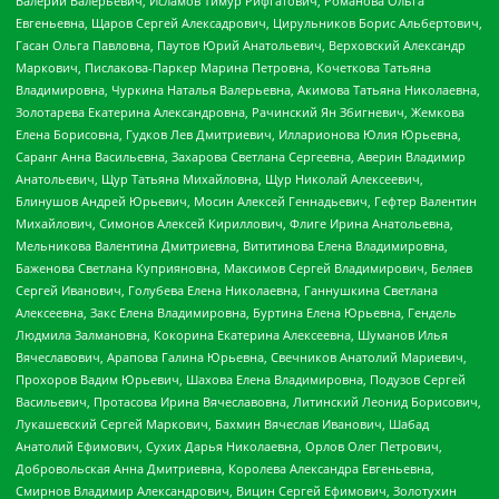
Валерий Валерьевич, Исламов Тимур Рифгатович, Романова Ольга
Евгеньевна, Щаров Сергей Алексадрович, Цирульников Борис Альбертович,
Гасан Ольга Павловна, Паутов Юрий Анатольевич, Верховский Александр
Маркович, Пислакова-Паркер Марина Петровна, Кочеткова Татьяна
Владимировна, Чуркина Наталья Валерьевна, Акимова Татьяна Николаевна,
Золотарева Екатерина Александровна, Рачинский Ян Збигневич, Жемкова
Елена Борисовна, Гудков Лев Дмитриевич, Илларионова Юлия Юрьевна,
Саранг Анна Васильевна, Захарова Светлана Сергеевна, Аверин Владимир
Анатольевич, Щур Татьяна Михайловна, Щур Николай Алексеевич,
Блинушов Андрей Юрьевич, Мосин Алексей Геннадьевич, Гефтер Валентин
Михайлович, Симонов Алексей Кириллович, Флиге Ирина Анатольевна,
Мельникова Валентина Дмитриевна, Вититинова Елена Владимировна,
Баженова Светлана Куприяновна, Максимов Сергей Владимирович, Беляев
Сергей Иванович, Голубева Елена Николаевна, Ганнушкина Светлана
Алексеевна, Закс Елена Владимировна, Буртина Елена Юрьевна, Гендель
Людмила Залмановна, Кокорина Екатерина Алексеевна, Шуманов Илья
Вячеславович, Арапова Галина Юрьевна, Свечников Анатолий Мариевич,
Прохоров Вадим Юрьевич, Шахова Елена Владимировна, Подузов Сергей
Васильевич, Протасова Ирина Вячеславовна, Литинский Леонид Борисович,
Лукашевский Сергей Маркович, Бахмин Вячеслав Иванович, Шабад
Анатолий Ефимович, Сухих Дарья Николаевна, Орлов Олег Петрович,
Добровольская Анна Дмитриевна, Королева Александра Евгеньевна,
Смирнов Владимир Александрович, Вицин Сергей Ефимович, Золотухин