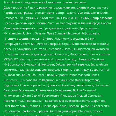
Российский исследовательский центр по правам человека,
Дальневосточный центр развития гражданских инициатив и социального
партнерства, Гражданское действие, Центр независимых социологических
исследований, Сутяжник, АКАДЕМИЯ ПО ПРАВАМ ЧЕЛОВЕКА, Центр развития
некоммерческих организаций, Частное учреждение в Калининграде Совета
Министров северных стран, Гражданское содействие, Трансперенси
Интернешнл-Р, Центр Защиты Прав Средств Массовой Информации,
Институт развития прессы - Сибирь, Частное учреждение в Санкт-
Петербурге Совета Министров Северных Стран, Фонд поддержки свободы
прессы, Гражданский контроль, Человек и Закон, Общественная комиссия
по сохранению наследия академика Сахарова, Информационное агентство
МЕМО. РУ, Институт региональной прессы, Институт Развития Свободы
Информации, Экозащита!-Женсовет, Общественный вердикт, Евразийская
антимонопольная ассоциация, Бедушев Петр Петрович, Дзугкоева Регина
Николаевна, Кривенко Сергей Владимирович, Милославский Павел
Юрьевич, Шнырова Ольга Вадимовна, Чанышева Лилия Айратовна,
Сидорович Ольга Борисовна, Туровский Александр Алексеевич, Васильева
Анастасия Евгеньевна, Ривина Анна Валерьевна, Бойко Анатолий
Николаевич, Дугин Сергей Георгиевич, Пивоваров Андрей Сергеевич,
Аверин Виталий Евгеньевич, Барахоев Магомед Бекханович, Шарипков
Олег Викторович, Мошель Ирина Ароновна, Шведов Григорий Сергеевич,
Пономарев Лев Александрович, Каргалицкий Борис Юльевич, Созаев