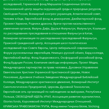
исследований, Германский фонд Маршалла Соединенных Штатов,
Тихоокеанский центр защиты окружающей среды и природных ресурсов,
Свободная Россия, Всемирный конгресс украинцев, Атлантический совет,
Человек в беде, Европейский фонд за демократию, Джеймстаунский фонд,
Прожект Хармони, Родники дракона, Врачи против насильственного
извлечения органов, Фалунь Дафа, Друзья Фалуньгун, Фалуньгун, Коалиция
по расследованию преследования в отношении Фалуньгун в Китае,
Всемирная организация по расследованию преследований Фалуньгун,
Пражский гражданский центр, Ассоциация школ политических
исследований при Совете Европы, Центр либеральной современности,
Форум русскоязычных европейцев, Немецко-русский обмен, Бард колледж,
Европейский выбор, Фонд Ходорковского, Оксфордский российский фонд,
Фонд Будущее России, Компания свободы информации, Проект Медиа,
Международное партнерство за права человека, Духовное Управление
Евангельских Христиан Украинской Христианской Церкви, Новое
Поколение, Духовное Учебное Заведение Международный Библейский
Колледж, Международное христианское движение, Всемирный Институт
Саентологических Предприятий, Церковь Духовной Технологии,
Европейская сеть организаций по наблюдению за выборами, Республика
Польша, СВОБОДНЫЙ ИДЕЛЬ-УРАЛ, Ассоциация развития журналистики,
IStories fonds, Королевский Институт Международных Отношений,
КРИМСЬКА ПРАВОЗАХИСНА ГРУПА, Фонд имени Генриха Бёлля, Stichting