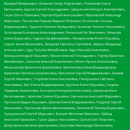
Валерий Валерьевич, Исламов Тимур Рифгатович, Романова Ольга
Евгеньевна, Щаров Сергей Алексадрович, Цирульников Борис Альбертович,
Гасан Ольга Павловна, Паутов Юрий Анатольевич, Верховский Александр
Маркович, Пислакова-Паркер Марина Петровна, Кочеткова Татьяна
Владимировна, Чуркина Наталья Валерьевна, Акимова Татьяна Николаевна,
Золотарева Екатерина Александровна, Рачинский Ян Збигневич, Жемкова
Елена Борисовна, Гудков Лев Дмитриевич, Илларионова Юлия Юрьевна,
Саранг Анна Васильевна, Захарова Светлана Сергеевна, Аверин Владимир
Анатольевич, Щур Татьяна Михайловна, Щур Николай Алексеевич,
Блинушов Андрей Юрьевич, Мосин Алексей Геннадьевич, Гефтер Валентин
Михайлович, Симонов Алексей Кириллович, Флиге Ирина Анатольевна,
Мельникова Валентина Дмитриевна, Вититинова Елена Владимировна,
Баженова Светлана Куприяновна, Максимов Сергей Владимирович, Беляев
Сергей Иванович, Голубева Елена Николаевна, Ганнушкина Светлана
Алексеевна, Закс Елена Владимировна, Буртина Елена Юрьевна, Гендель
Людмила Залмановна, Кокорина Екатерина Алексеевна, Шуманов Илья
Вячеславович, Арапова Галина Юрьевна, Свечников Анатолий Мариевич,
Прохоров Вадим Юрьевич, Шахова Елена Владимировна, Подузов Сергей
Васильевич, Протасова Ирина Вячеславовна, Литинский Леонид Борисович,
Лукашевский Сергей Маркович, Бахмин Вячеслав Иванович, Шабад
Анатолий Ефимович, Сухих Дарья Николаевна, Орлов Олег Петрович,
Добровольская Анна Дмитриевна, Королева Александра Евгеньевна,