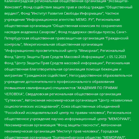
Калининградская региональная общественная организация "Экозащита!-Женсовет", Фонд содействия защите прав и свобод граждан "Общественный вердикт", Фонд "Институт Развития Свободы Информации", Частное учреждение "Информационное агентство МЕМО. РУ", Региональная общественная организация "Общественная комиссия по сохранению наследия академика Сахарова", Фонд поддержки свободы прессы, Санкт-Петербургская общественная правозащитная организация "Гражданский контроль", Межрегиональная общественная организация "Информационно-просветительский центр "Мемориал", Региональный Фонд "Центр Защиты Прав Средств Массовой Информации", с 05.12.2023 Фонд "Центр Защиты Прав Средств массовой информации", Региональная общественная благотворительная организация помощи беженцам и мигрантам "Гражданское содействие", Негосударственное образовательное учреждение дополнительного профессионального образования (повышение квалификации) специалистов "АКАДЕМИЯ ПО ПРАВАМ ЧЕЛОВЕКА", Свердловская региональная общественная организация "Сутяжник", Автономная некоммерческая организация "Центр независимых социологических исследований", Союз общественных объединений "Российский исследовательский центр по правам человека", Региональное общественное учреждение научно-информационный центр "МЕМОРИАЛ", Некоммерческая организация "Фонд защиты гласности", Автономная некоммерческая организация "Институт прав человека", Городская общественная организация "Екатеринбургское общество "МЕМОРИАЛ", Городская общественная организация "Рязанское историко-просветительское и правозащитное общество "Мемориал" (Рязанский Мемориал), Челябинский региональный орган общественной самодеятельности – женское общественное объединение "Женщины Евразии", Челябинский региональный орган общественной самодеятельности "Уральская правозащитная группа", Фонд содействия защите здоровья и социальной справедливости имени Андрея Рылькова, Автономная Некоммерческая Организация "Аналитический Центр Юрия Левады", Автономная некоммерческая организация социальной поддержки населения "Проект Апрель", Региональная общественная организация помощи женщинам и детям, находящимся в кризисной ситуации "Информационно-методический центр "Анна", Фонд содействия развитию массовых коммуникаций и правовому просвещению "Так-так-Так", Фонд содействия устойчивому развитию "Серебряная тайга", Свердловский региональный общественный фонд социальных проектов "Новое время", "Idel.Реалии", Кавказ.Реалии, Крым.Реалии, Телеканал Настоящее Время, Татаро-башкирская служба Радио Свобода (Azatliq Radiosi), Радио Свободная Европа/Радио Свобода (PCE/PC), "Сибирь.Реалии", "Фактограф", Благотворительный фонд помощи осужденным и их семьям, Автономная некоммерческая организация "Институт глобализации и социальных движений", Фонд "В защиту прав заключенных", Частное учреждение "Центр поддержки и содействия развитию средств массовой информации", Пензенский региональный общественный благотворительный фонд "Гражданский союз", "Север.Реалии", Некоммерческая организация Фонд "Правовая инициатива", Общество с ограниченной ответственностью "Радио Свободная Европа/Радио Свобода", Чешское информационное агентство "MEDIUM-ORIENT", Красноярская региональная общественная организация "Мы против СПИДа", Камалягин Денис Николаевич, Маркелов Сергей Евгеньевич, Пономарев Лев Александрович, Савицкая Людмила Алексеевна, Автономная некоммерческая организация "Центр по работе с проблемой насилия "НАСИЛИЮ.НЕТ", Межрегиональный профессиональный союз работников здравоохранения "Альянс врачей", Юридическое лицо, зарегистрированное в Латвийской Республике, SIA "Medusa Project" (регистрационный номер 40103797863, дата регистрации 10.06.2014), Некоммерческая организация "Фонд по борьбе с коррупцией", Автономная некоммерческая организация "Институт права и публичной политики", Баданин Роман Сергеевич, Гликин Максим Александрович, Железнова Мария Михайловна, Лукьянова Юлия Сергеевна, Маетная Елизавета Витальевна, Маняхин Петр Борисович, Чуракова Ольга Владимировна, Ярош Юлия Петровна, Юридическое лицо "The Insider SIA", зарегистрированное в Риге, Латвийская Республика (дата регистрации 26.06.2015), являющееся администратором доменного имени интернет-издания "The Insider SIA", https://theins.ru, Постернак Алексей Евгеньевич, Рубин Михаил Аркадьевич, Анин Роман Александрович, Юридическое лицо Istories fonds, зарегистрированное в Латвийской Республике (регистрационный номер 50008295751, дата регистрации 24.02.2020), Великовский Дмитрий Александрович, Долинина Ирина Николаевна, Мароховская Алеся Алексеевна, Шлейнов Роман Юрьевич, Шмагун Олеся Валентиновна, Общество с ограниченной ответственностью "Альтаир 2021", Общество с ограниченной ответственностью "Вега 2021", Общество с ограниченной ответственностью "Главный редактор 2021", Общество с ограниченной ответственностью "Ромашки монолит", Важенков Артем Валерьевич, Ивановская областная общественная организация "Центр гендерных исследований", Гурман Юрий Альбертович, Медиапроект "ОВД-Инфо", Егоров Владимир Владимирович, Жилинский Владимир Александрович, Общество с ограниченной ответственностью "ЗП", Иванова София Юрьевна, Карезина Инна Павловна, Кильтау Екатерина Викторовна, Петров Алексей Викторович, Пискунов Сергей Евгеньевич, Смирнов Сергей Сергеевич, Тихонов Михаил Сергеевич, Общество с ограниченной ответственностью "ЖУРНАЛИСТ-ИНОСТРАННЫЙ АГЕНТ", Арапова Галина Юрьевна, Вольтская Татьяна Анатольевна, Американская компания "Mason G.E.S. Anonymous Foundation" (США), являющаяся владельцем интернет-издания https://mnews.world/, Компания "Stichting Bellingcat", зарегистрированная в Нидерландах (дата регистрации 11.07.2018), Захаров Андрей Вячеславович, Клепиковская Екатерина Дмитриевна, Общество с ограниченной ответственностью "МЕМО", Перл Роман Александрович, Симонов Евгений Алексеевич, Соловьева Елена Анатольевна, Сотников Даниил Владимирович, Сурначева Елизавета Дмитриевна, Автономная некоммерческая организация по защите прав человека и информированию населения "Якутия – Наше Мнение", Общество с ограниченной ответственностью "Москоу диджитал медиа", с 26.01.2023 Общество с ограниченной ответственностью "Чайка Белые сады", Ветошкина Валерия Валерьевна, Заговора Максим Александрович, Межрегиональное общественное движение "Российская ЛГБТ - сеть", Оленичев Максим Владимирович, Павлов Иван Юрьевич, Скворцова Елена Сергеевна, Общество с ограниченной ответственностью "Как бы инагент", Кочетков Игорь Викторович, Общество с ограниченной ответственностью "Честные выборы", Еланчик Олег Александрович, Общество с ограниченной ответственностью "Нобелевский призыв", Гималова Регина Эмилевна, Григорьев Андрей Валерьевич, Григорьева Алина Александровна, Ассоциация по содействию защите прав призывников, альтернативнослужащих и военнослужащих "Правозащитная группа "Гражданин.Армия.Право", Хисамова Регина Фаритовна, Автономная некоммерческая организация по реализации социально-правовых программ "Лилит", Дальневосточное общественное движение "Маяк", Санкт-Петербургская ЛГБТ-инициативная группа "Выход", Инициативная группа ЛГБТ+ "Реверс", Алексеев Андрей Викторович, Бекбулатова Таисия Львовна, Беляев Иван Михайлович, Владыкина Елена Сергеевна, Гельман Марат Александрович, Никульшина Вероника Юрьевна, Толоконникова Надежда Андреевна, Шендерович Виктор Анатольевич, Общество с ограниченной ответственностью "Данное сообщение", Общество с ограниченной ответственностью Издательский дом "Новая глава", Айнбиндер Александра Александровна, Московский комьюнити-центр для ЛГБТ+инициатив, Благотворительный фонд развития филантропии, Deutsche Welle (Германия, Kurt-Schumacher-Strasse 3, 53113 Bonn), Борзунова Мария Михайловна, Воробьев Виктор Викторович, Голубева Анна Львовна, Константинова Алла Михайловна, Малкова Ирина Владимировна, Мурадов Мурад Абдулгалимович, Осетинская Елизавета Николаевна, Понасенков Евгений Николаевич, Ганапольский Матвей Юрьевич, Киселев Евгений Алексеевич, Борухович Ирина Григорьевна, Дремин Иван Тимофеевич, Дубровский Дмитрий Викторович, Красноярская региональная общественная организация поддержки и развития альтернативных образовательных технологий и межкультурных коммуникаций "ИНТЕРРА", Маяковская Екатерина Алексеевна, Фейгин Марк Захарович, Филимонов Андрей Викторович, Дзугкоева Регина Николаевна, Доброхотов Роман Александрович, Дудь Юрий Александрович, Елкин Сергей Владимирович, Кругликов Кирилл Игоревич, Сабунаева Мария Леонидовна, Семенов Алексей Владимирович, Шаинян Карен Багратович, Шульман Екатерина Михайловна, Асафьев Артур Валерьевич, Вахштайн Виктор Семенович, Венедиктов Алексей Алексеевич, Лушникова Екатерина Евгеньевна, Волков Леонид Михайлович, Невзоров Александр Глебович, Пархоменко Сергей Борисович, Сироткин Ярослав Николаевич, Кара-Мурза Владимир Владимирович, Баранова Наталья Владимировна, Гозман Леонид Яковлевич, Кагарлицкий Борис Юльевич, Климарев Михаил Валерьевич, Милов Владимир Станиславович, Автономная некоммерческая организация Краснодарский центр современного искусства "Типография", Моргенштерн Алишер Тагирович, Соболь Любовь Эдуардовна, Общество с ограниченной ответственностью "ЛИЗА НОРМ", Каспаров Гарри Кимович, Ходорковский Михаил Борисович, Общество с ограниченной ответственностью "Апрельские тезисы", Данилович Ирина Брониславовна, Кашин Олег Владимирович, Петров Николай Владимирович, Пивоваров Алексей Владимирович, Соколов Михаил Владимирович, Цветкова Юлия Владимировна, Чичваркин Евгений Александрович, Комитет против пыток/Команда против пыток, Общество с ограниченной ответственностью "Первый научный", Общество с ограниченной ответственностью "Вертолет и ко", Белоцерковская Вероника Борисовна, Кац Максим Евгеньевич, Лазарева Татьяна Юрьевна, Шаведдинов Руслан Табризович, Яшин Илья Валерьевич, Общество с ограниченной ответственностью "Иноагент ААВ", Алешковский Дмитрий Петрович, Альбац Евгения Марковна, Быков Дмитрий Львович, Галямина Юлия Евгеньевна, Лойко Сергей Леонидович, Мартынов Кирилл Константинович, Медведев Сергей Александрович, Крашенинников Федор Геннадиевич, Гордеева Катерина Вл