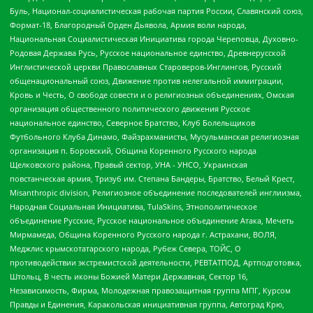
Буль, Национал-социалистическая рабочая партия России, Славянский союз,
Формат-18, Благородный Орден Дьявола, Армия воли народа,
Национальная Социалистическая Инициатива города Череповца, Духовно-
Родовая Держава Русь, Русское национальное единство, Древнерусской
Инглистической церкви Православных Староверов-Инглингов, Русский
общенациональный союз, Движение против нелегальной иммиграции,
Кровь и Честь, О свободе совести и о религиозных объединениях, Омская
организация общественного политического движения Русское
национальное единство, Северное Братство, Клуб Болельщиков
Футбольного Клуба Динамо, Файзрахманисты, Мусульманская религиозная
организация п. Боровский, Община Коренного Русского народа
Щелковского района, Правый сектор, УНА - УНСО, Украинская
повстанческая армия, Тризуб им. Степана Бандеры, Братство, Белый Крест,
Misanthropic division, Религиозное объединение последователей инглиизма,
Народная Социальная Инициатива, TulaSkins, Этнополитическое
объединение Русские, Русское национальное объединение Атака, Мечеть
Мирмамеда, Община Коренного Русского народа г. Астрахани, ВОЛЯ,
Меджлис крымскотатарского народа, Рубеж Севера, ТОЙС, О
противодействии экстремистской деятельности, РЕВТАТПОД, Артподготовка,
Штольц, В честь иконы Божией Матери Державная, Сектор 16,
Независимость, Фирма, Молодежная правозащитная группа МПГ, Курсом
Правды и Единения, Каракольская инициативная группа, Автоград Крю,