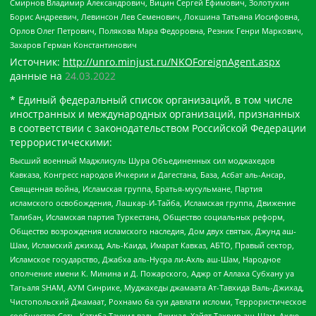
Смирнов Владимир Александрович, Вицин Сергей Ефимович, Золотухин
Борис Андреевич, Левинсон Лев Семенович, Локшина Татьяна Иосифовна,
Орлов Олег Петрович, Полякова Мара Федоровна, Резник Генри Маркович,
Захаров Герман Константинович
Источник:
http://unro.minjust.ru/NKOForeignAgent.aspx
данные на
24.03.2022
* Единый федеральный список организаций, в том числе
иностранных и международных организаций, признанных
в соответствии с законодательством Российской Федерации
террористическими:
Высший военный Маджлисуль Шура Объединенных сил моджахедов
Кавказа, Конгресс народов Ичкерии и Дагестана, База, Асбат аль-Ансар,
Священная война, Исламская группа, Братья-мусульмане, Партия
исламского освобождения, Лашкар-И-Тайба, Исламская группа, Движение
Талибан, Исламская партия Туркестана, Общество социальных реформ,
Общество возрождения исламского наследия, Дом двух святых, Джунд аш-
Шам, Исламский джихад, Аль-Каида, Имарат Кавказ, АБТО, Правый сектор,
Исламское государство, Джабха аль-Нусра ли-Ахль аш-Шам, Народное
ополчение имени К. Минина и Д. Пожарского, Аджр от Аллаха Субхану уа
Тагьаля SHAM, АУМ Синрике, Муджахеды джамаата Ат-Тавхида Валь-Джихад,
Чистопольский Джамаат, Рохнамо ба суи давлати исломи, Террористическое
сообщество Сеть, Катиба Таухид валь-Джихад, Хайят Тахрир аш-Шам, Ахлю