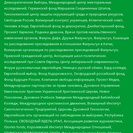
Демократические Выборы, Международный центр электоральных
исследований, Германский фонд Маршалла Соединенных Штатов,
Тихоокеанский центр защиты окружающей среды и природных ресурсов,
Свободная Россия, Всемирный конгресс украинцев, Атлантический совет,
Человек в беде, Европейский фонд за демократию, Джеймстаунский фонд,
Прожект Хармони, Родники дракона, Врачи против насильственного
извлечения органов, Фалунь Дафа, Друзья Фалуньгун, Фалуньгун, Коалиция
по расследованию преследования в отношении Фалуньгун в Китае,
Всемирная организация по расследованию преследований Фалуньгун,
Пражский гражданский центр, Ассоциация школ политических
исследований при Совете Европы, Центр либеральной современности,
Форум русскоязычных европейцев, Немецко-русский обмен, Бард колледж,
Европейский выбор, Фонд Ходорковского, Оксфордский российский фонд,
Фонд Будущее России, Компания свободы информации, Проект Медиа,
Международное партнерство за права человека, Духовное Управление
Евангельских Христиан Украинской Христианской Церкви, Новое
Поколение, Духовное Учебное Заведение Международный Библейский
Колледж, Международное христианское движение, Всемирный Институт
Саентологических Предприятий, Церковь Духовной Технологии,
Европейская сеть организаций по наблюдению за выборами, Республика
Польша, СВОБОДНЫЙ ИДЕЛЬ-УРАЛ, Ассоциация развития журналистики,
IStories fonds, Королевский Институт Международных Отношений,
КРИМСЬКА ПРАВОЗАХИСНА ГРУПА, Фонд имени Генриха Бёлля, Stichting