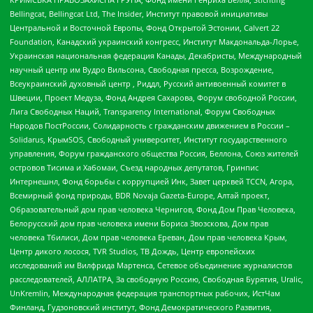
Bellingcat, Bellingcat Ltd, The Insider, Институт правовой инициативы
Центральной и Восточной Европы, Фонд Открытой Эстонии, Calvert 22
Foundation, Канадский украинский конгресс, Институт Макдональда-Лорье,
Украинская национальная федерация Канады, Декабристы, Международный
научный центр им Вудро Вильсона, Свободная пресса, Возрождение,
Всеукраинский духовный центр , Риддл, Русский антивоенный комитет в
Швеции, Проект Медуза, Фонд Андрея Сахарова, Форум свободной России,
Лига Свободных Наций, Transparеncy International, Форум Свободных
Народов ПостРоссии, Солидарность с гражданским движением в России –
Solidarus, КрымSOS, Свободный университет, Институт государственного
управления, Форум гражданского общества Россия, Беллона, Союз жителей
островов Тисима и Хабомаи, Съезд народных депутатов, Гринпис
Интернешнл, Фонд борьбы с коррупцией Инк, Завет церквей TCCN, Агора,
Всемирный фонд природы, BDR Novaja Gazeta-Europe, Алтай проект,
Образовательный дом прав человека Чернигов, Фонд Дом Прав Человека,
Белорусский дом прав человека имени Бориса Звозскова, Дом прав
человека Тбилиси, Дом прав человека Ереван, Дом прав человека Крым,
Центр дикого лосося, TVR Studios, ТВ Дождь, Центр европейских
исследований им Вилфрида Мартенса, Сетевое объединение журналистов
расследователей, АЛЛАТРА, За свободную Россию, Свободная Бурятия, Uralic,
UnKremlin, Международная федерация транспортных рабочих, ИстЧам
Финланд, Гудзоновский институт, Фонд Демократического Развития,