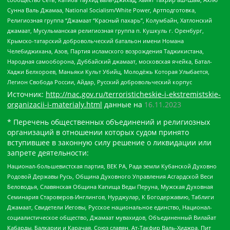
Сунна Валь Джамаа, National Socialism/White Power, Артподготовка,
Религиозная группа “Джамаат “Красный пахарь”, Колумбайн, Хатлонский
джамаат, Мусульманская религиозная группа п. Кушкуль г. Оренбург,
Крымско-татарский добровольческий батальон имени Номана
Челебиджихана, Азов, Партия исламского возрождения Таджикистана,
Народная самооборона, Дуббайский джамаат, московская ячейка, Батал-
Хаджи Белхороев, Маньяки Культ Убийц, Молодёжь Которая Улыбается,
Легион Свобода России, Айдар, Русский добровольческий корпус
Источник:
http://nac.gov.ru/terroristicheskie-i-ekstremistskie-
organizacii-i-materialy.html
данные на
16.11.2023
* Перечень общественных объединений и религиозных
организаций в отношении которых судом принято
вступившее в законную силу решение о ликвидации или
запрете деятельности:
Национал-большевистская партия, ВЕК РА, Рада земли Кубанской Духовно
Родовой Державы Русь, Община Духовного Управления Асгардской Веси
Беловодья, Славянская Община Капища Веды Перуна, Мужская Духовная
Семинария Староверов-Инглингов, Нурджулар, К Богодержавию, Таблиги
Джамаат, Свидетели Иеговы, Русское национальное единство, Национал-
социалистическое общество, Джамаат мувахидов, Объединенный Вилайат
Кабарды, Балкарии и Карачая, Союз славян, Ат-Такфир Валь-Хиджра, Пит