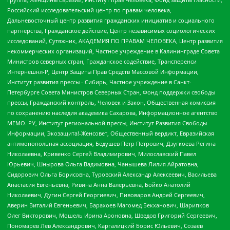
Российский исследовательский центр по правам человека,
Дальневосточный центр развития гражданских инициатив и социального
партнерства, Гражданское действие, Центр независимых социологических
исследований, Сутяжник, АКАДЕМИЯ ПО ПРАВАМ ЧЕЛОВЕКА, Центр развития
некоммерческих организаций, Частное учреждение в Калининграде Совета
Министров северных стран, Гражданское содействие, Трансперенси
Интернешнл-Р, Центр Защиты Прав Средств Массовой Информации,
Институт развития прессы - Сибирь, Частное учреждение в Санкт-
Петербурге Совета Министров Северных Стран, Фонд поддержки свободы
прессы, Гражданский контроль, Человек и Закон, Общественная комиссия
по сохранению наследия академика Сахарова, Информационное агентство
МЕМО. РУ, Институт региональной прессы, Институт Развития Свободы
Информации, Экозащита!-Женсовет, Общественный вердикт, Евразийская
антимонопольная ассоциация, Бедушев Петр Петрович, Дзугкоева Регина
Николаевна, Кривенко Сергей Владимирович, Милославский Павел
Юрьевич, Шнырова Ольга Вадимовна, Чанышева Лилия Айратовна,
Сидорович Ольга Борисовна, Туровский Александр Алексеевич, Васильева
Анастасия Евгеньевна, Ривина Анна Валерьевна, Бойко Анатолий
Николаевич, Дугин Сергей Георгиевич, Пивоваров Андрей Сергеевич,
Аверин Виталий Евгеньевич, Барахоев Магомед Бекханович, Шарипков
Олег Викторович, Мошель Ирина Ароновна, Шведов Григорий Сергеевич,
Пономарев Лев Александрович, Каргалицкий Борис Юльевич, Созаев