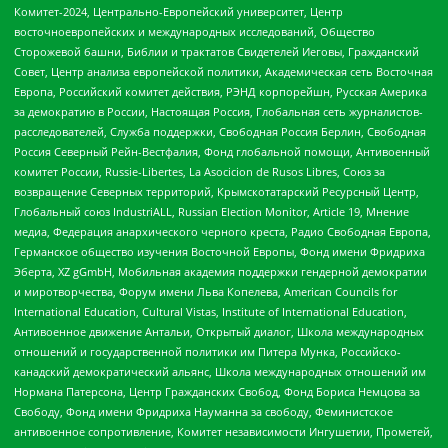
Комитет-2024, Центрально-Европейский университет, Центр
восточноевропейских и международных исследований, Общество
Сторожевой башни, Библии и трактатов Свидетелей Иеговы, Гражданский
Совет, Центр анализа европейской политики, Академическая сеть Восточная
Европа, Российский комитет действия, РЭНД корпорейшн, Русская Америка
за демократию в России, Настоящая Россия, Глобальная сеть журналистов-
расследователей, Служба поддержки, Свободная Россия Берлин, Свободная
Россия Северный Рейн-Вестфалия, Фонд глобальной помощи, Антивоенный
комитет России, Russie-Libertes, La Asocicion de Rusos Libres, Союз за
возвращение Северных территорий, Крымскотатарский Ресурсный Центр,
Глобальный союз IndustriALL, Russian Election Monitor, Article 19, Мнение
медиа, Федерация анархического черного креста, Радио Свободная Европа,
Германское общество изучения Восточной Европы, Фонд имени Фридриха
Эберта, XZ gGmbH, Мобильная академия поддержки гендерной демократии
и миротворчества, Форум имени Льва Копелева, American Councils for
International Education, Cultural Vistas, Institute of International Education,
Антивоенное движение Антальи, Открытый диалог, Школа международных
отношений и государственной политики им Питера Мунка, Российско-
канадский демократический альянс, Школа международных отношений им
Нормана Патерсона, Центр Гражданских Свобод, Фонд Бориса Немцова за
Свободу, Фонд имени Фридриха Науманна за свободу, Феминистское
антивоенное сопротивление, Комитет независимости Ингушетии, Прометей,