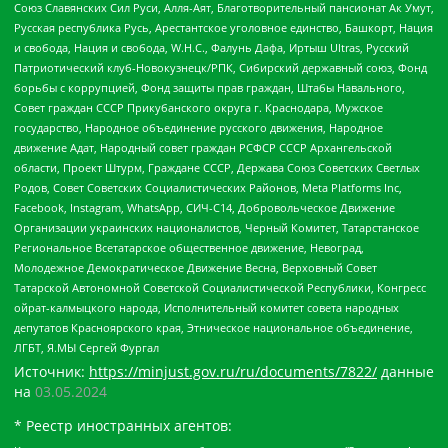
Союз Славянских Сил Руси, Алля-Аят, Благотворительный пансионат Ак Умут,
Русская республика Русь, Арестантское уголовное единство, Башкорт, Нация
и свобода, Нация и свобода, W.H.С., Фалунь Дафа, Иртыш Ultras, Русский
Патриотический клуб-Новокузнецк/РПК, Сибирский державный союз, Фонд
борьбы с коррупцией, Фонд защиты прав граждан, Штабы Навального,
Совет граждан СССР Прикубанского округа г. Краснодара, Мужское
государство, Народное объединение русского движения, Народное
движение Адат, Народный совет граждан РСФСР СССР Архангельской
области, Проект Штурм, Граждане СССР, Держава Союз Советских Светлых
Родов, Совет Советских Социалистических Районов, Meta Platforms Inc,
Facebook, Instagram, WhatsApp, СИЧ-С14, Добровольческое Движение
Организации украинских националистов, Черный Комитет, Татарстанское
Региональное Всетатарское общественное движение, Невоград,
Молодежное Демократическое Движение Весна, Верховный Совет
Татарской Автономной Советской Социалистической Республики, Конгресс
ойрат-калмыцкого народа, Исполнительный комитет совета народных
депутатов Красноярского края, Этническое национальное объединение,
ЛГБТ, Я.МЫ Сергей Фургал
Источник:
https://minjust.gov.ru/ru/documents/7822/
данные
на
03.05.2024
* Реестр иностранных агентов: