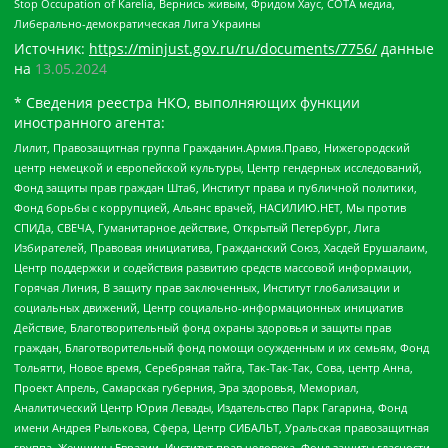
Stop Occupation of Karelia, Вернись живым, Фридом Хаус, СОТА медиа,
Либерально-демократическая Лига Украины
Источник:
https://minjust.gov.ru/ru/documents/7756/
данные
на
13.05.2024
* Сведения реестра НКО, выполняющих функции
иностранного агента:
Лилит, Правозащитная группа Гражданин.Армия.Право, Нижегородский
центр немецкой и европейской культуры, Центр гендерных исследований,
Фонд защиты прав граждан Штаб, Институт права и публичной политики,
Фонд борьбы с коррупцией, Альянс врачей, НАСИЛИЮ.НЕТ, Мы против
СПИДа, СВЕЧА, Гуманитарное действие, Открытый Петербург, Лига
Избирателей, Правовая инициатива, Гражданский Союз, Хасдей Ерушалаим,
Центр поддержки и содействия развитию средств массовой информации,
Горячая Линия, В защиту прав заключенных, Институт глобализации и
социальных движений, Центр социально-информационных инициатив
Действие, Благотворительный фонд охраны здоровья и защиты прав
граждан, Благотворительный фонд помощи осужденным и их семьям, Фонд
Тольятти, Новое время, Серебряная тайга, Так-Так-Так, Сова, центр Анна,
Проект Апрель, Самарская губерния, Эра здоровья, Мемориал,
Аналитический Центр Юрия Левады, Издательство Парк Гагарина, Фонд
имени Андрея Рылькова, Сфера, Центр СИБАЛЬТ, Уральская правозащитная
группа, Женщины Евразии, Институт прав человека, Фонд защиты гласности,