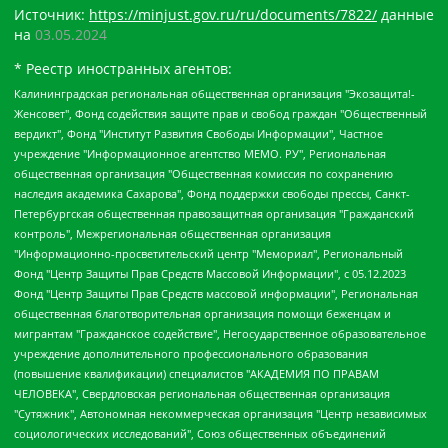
Источник:
https://minjust.gov.ru/ru/documents/7822/
данные
на
03.05.2024
* Реестр иностранных агентов:
Калининградская региональная общественная организация "Экозащита!-Женсовет", Фонд содействия защите прав и свобод граждан "Общественный вердикт", Фонд "Институт Развития Свободы Информации", Частное учреждение "Информационное агентство МЕМО. РУ", Региональная общественная организация "Общественная комиссия по сохранению наследия академика Сахарова", Фонд поддержки свободы прессы, Санкт-Петербургская общественная правозащитная организация "Гражданский контроль", Межрегиональная общественная организация "Информационно-просветительский центр "Мемориал", Региональный Фонд "Центр Защиты Прав Средств Массовой Информации", с 05.12.2023 Фонд "Центр Защиты Прав Средств массовой информации", Региональная общественная благотворительная организация помощи беженцам и мигрантам "Гражданское содействие", Негосударственное образовательное учреждение дополнительного профессионального образования (повышение квалификации) специалистов "АКАДЕМИЯ ПО ПРАВАМ ЧЕЛОВЕКА", Свердловская региональная общественная организация "Сутяжник", Автономная некоммерческая организация "Центр независимых социологических исследований", Союз общественных объединений "Российский исследовательский центр по правам человека", Региональное общественное учреждение научно-информационный центр "МЕМОРИАЛ", Некоммерческая организация "Фонд защиты гласности", Автономная некоммерческая организация "Институт прав человека", Городская общественная организация "Екатеринбургское общество "МЕМОРИАЛ", Городская общественная организация "Рязанское историко-просветительское и правозащитное общество "Мемориал" (Рязанский Мемориал), Челябинский региональный орган общественной самодеятельности – женское общественное объединение "Женщины Евразии", Челябинский региональный орган общественной самодеятельности "Уральская правозащитная группа", Фонд содействия защите здоровья и социальной справедливости имени Андрея Рылькова, Автономная Некоммерческая Организация "Аналитический Центр Юрия Левады", Автономная некоммерческая организация социальной поддержки населения "Проект Апрель", Региональная общественная организация помощи женщинам и детям, находящимся в кризисной ситуации "Информационно-методический центр "Анна", Фонд содействия развитию массовых коммуникаций и правовому просвещению "Так-так-Так", Фонд содействия устойчивому развитию "Серебряная тайга", Свердловский региональный общественный фонд социальных проектов "Новое время", "Idel.Реалии", Кавказ.Реалии, Крым.Реалии, Телеканал Настоящее Время, Татаро-башкирская служба Радио Свобода (Azatliq Radiosi), Радио Свободная Европа/Радио Свобода (PCE/PC), "Сибирь.Реалии", "Фактограф", Благотворительный фонд помощи осужденным и их семьям, Автономная некоммерческая организация "Институт глобализации и социальных движений", Фонд "В защиту прав заключенных", Частное учреждение "Центр поддержки и содействия развитию средств массовой информации", Пензенский региональный общественный благотворительный фонд "Гражданский союз", "Север.Реалии", Некоммерческая организация Фонд "Правовая инициатива", Общество с ограниченной ответственностью "Радио Свободная Европа/Радио Свобода", Чешское информационное агентство "MEDIUM-ORIENT", Красноярская региональная общественная организация "Мы против СПИДа", Камалягин Денис Николаевич, Маркелов Сергей Евгеньевич, Пономарев Лев Александрович, Савицкая Людмила Алексеевна, Автономная некоммерческая организация "Центр по работе с проблемой насилия "НАСИЛИЮ.НЕТ", Межрегиональный профессиональный союз работников здравоохранения "Альянс врачей", Юридическое лицо, зарегистрированное в Латвийской Республике, SIA "Medusa Project" (регистрационный номер 40103797863, дата регистрации 10.06.2014), Некоммерческая организация "Фонд по борьбе с коррупцией", Автономная некоммерческая организация "Институт права и публичной политики", Баданин Роман Сергеевич, Гликин Максим Александрович, Железнова Мария Михайловна, Лукьянова Юлия Сергеевна, Маетная Елизавета Витальевна, Маняхин Петр Борисович, Чуракова Ольга Владимировна, Ярош Юлия Петровна, Юридическое лицо "The Insider SIA", зарегистрированное в Риге, Латвийская Республика (дата регистрации 26.06.2015), являющееся администратором доменного имени интернет-издания "The Insider SIA", https://theins.ru, Постернак Алексей Евгеньевич, Рубин Михаил Аркадьевич, Анин Роман Александрович, Юридическое лицо Istories fonds, зарегистрированное в Латвийской Республике (регистрационный номер 50008295751, дата регистрации 24.02.2020), Великовский Дмитрий Александрович, Долинина Ирина Николаевна, Мароховская Алеся Алексеевна, Шлейнов Роман Юрьевич, Шмагун Олеся Валентиновна, Общество с ограниченной ответственностью "Альтаир 2021", Общество с ограниченной ответственностью "Вега 2021", Общество с ограниченной ответственностью "Главный редактор 2021", Общество с ограниченной ответственностью "Ромашки монолит", Важенков Артем Валерьевич, Ивановская областная общественная организация "Центр гендерных исследований", Гурман Юрий Альбертович, Медиапроект "ОВД-Инфо", Егоров Владимир Владимирович, Жилинский Владимир Александрович, Общество с ограниченной ответственностью "ЗП", Иванова София Юрьевна, Карезина Инна Павловна, Кильтау Екатерина Викторовна, Петров Алексей Викторович, Пискунов Сергей Евгеньевич, Смирнов Сергей Сергеевич, Тихонов Михаил Сергеевич, Общество с ограниченной ответственностью "ЖУРНАЛИСТ-ИНОСТРАННЫЙ АГЕНТ", Арапова Галина Юрьевна, Вольтская Татьяна Анатольевна, Американская компания "Mason G.E.S. Anonymous Foundation" (США), являющаяся владельцем интернет-издания https://mnews.world/, Компания "Stichting Bellingcat", зарегистрированная в Нидерландах (дата регистрации 11.07.2018), Захаров Андрей Вячеславович, Клепиковская Екатерина Дмитриевна, Общество с ограниченной ответственностью "МЕМО", Перл Роман Александрович, Симонов Евгений Алексеевич, Соловьева Елена Анатольевна, Сотников Даниил Владимирович, Сурначева Елизавета Дмитриевна, Автономная некоммерческая организация по защите прав человека и информированию населения "Якутия – Наше Мнение", Общество с ограниченной ответственностью "Москоу диджитал медиа", с 26.01.2023 Общество с ограниченной ответственностью "Чайка Белые сады", Ветошкина Валерия Валерьевна, Заговора Максим Александрович, Межрегиональное общественное движение "Российская ЛГБТ - сеть", Оленичев Максим Владимирович, Павлов Иван Юрьевич, Скворцова Елена Сергеевна, Общество с ограниченной ответственностью "Как бы инагент", Кочетков Игорь Викторович, Общество с ограниченной ответственностью "Честные выборы", Еланчик Олег Александрович, Общество с ограниченной ответственностью "Нобелевский призыв", Гималова Регина Эмилевна, Григорьев Андрей Валерьевич, Григорьева Алина Александровна, Ассоциация по содействию защите прав призывников, альтернативнослужащих и военнослужащих "Правозащитная группа "Гражданин.Армия.Право", Хисамова Регина Фаритовна, Автономная некоммерческая организация по реализации социально-правовых программ "Лилит", Дальневосточное общественное движение "Маяк", Санкт-Петербургская ЛГБТ-инициативная группа "Выход", Инициативная группа ЛГБТ+ "Реверс", Алексеев Андрей Викторович, Бекбулатова Таисия Львовна, Беляев Иван Михайлович, Владыкина Елена Сергеевна, Гельман Марат Александрович, Никульшина Вероника Юрьевна, Толоконникова Надежда Андреевна, Шендерович Виктор Анатольевич, Общество с ограниченной ответственностью "Данное сообщение", Общество с ограниченной ответственностью Издательский дом "Новая глава", Айнбиндер Александра Александровна, Московский комьюнити-центр для ЛГБТ+инициатив, Благотворительный фонд развития филантропии, Deutsche Welle (Германия, Kurt-Schumacher-Strasse 3, 53113 Bonn), Борзунова Мария Михайловна, Воробьев Виктор Викторович, Голубева Анна Львовна, Константинова Алла Михайловна, Малкова Ирина Владимировна, Мурадов Мурад Абдулгалимович, Осетинская Елизавета Николаевна, Понасенков Евгений Николаевич, Ганапольский Матвей Юрьевич, Киселев Евгений Алексеевич, Борухович Ирина Григорьевна, Дремин Иван Тимофеевич, Дубровский Дмитрий Викторович, Красноярская региональная общественная организация поддержки и развития альтернативных образовательных технологий и межкультурных коммуникаций "ИНТЕРРА", Маяковская Екатерина Алексеевна, Фейгин Марк Захарович, Филимонов Андрей Викторович, Дзугкоева Регина Николаевна, Доброхотов Роман Александрович, Дудь Юрий Александрович, Елкин Сергей Владимирович, Кругликов Кирилл Игоревич, Сабунаева Мария Леонидовна, Семенов Алексей Владимирович, Шаинян Карен Багратович, Шульман Екатерина Михайловна, Асафьев Артур Валерьевич, Вахштайн Виктор Семенович, Венедиктов Алексей Алексеевич, Лушникова Екатерина Евгеньевна, Волков Леонид Михайлович, Невзоров Александр Глебович, Пархоменко Сергей Борисович, Сироткин Ярослав Николаевич, Кара-Мурза Владимир Владимирович, Баранова Наталья Владимировна, Гозман Леонид Яковлевич, Кагарлицкий Борис Юльевич, Климарев Михаил Валерьевич, Милов Владимир Станиславович, Автономная некоммерческая организация Краснодарский центр современного искусства "Типография", Моргенштерн Алишер Тагирович, Соболь Любовь Эдуардовна, Общество с ограниченной ответственностью "ЛИЗА НОРМ", Каспаров Гарри Кимович, Ходорковский Михаил Борисович, Общество с ограниченной ответственностью "Апрельские тезисы", Данилович Ирина Брониславовна, Кашин Олег Владимирович, Петров Николай Владимирович, Пивоваров Алексей Владимирович, Соколов Михаил Владимирович, Цветкова Юлия Владимировна, Чичваркин Евгений Александрович, Комитет против пыток/Команда против пыток, Общество с ограниченной ответственностью "Первый научный", Общество с ограниченной ответственностью "Вертолет и ко", Белоцерковская Вероника Борисовна, Кац Максим Евгеньевич, Лазарева Татьяна Юрьевна, Шаведдинов Руслан Табризович, Яшин Илья Валерьевич, Общество с ограниченной ответственностью "Иноагент ААВ", Алешковский Дмитрий Петрович, Альбац Евгения Марковна, Быков Дмитрий Львович, Галямина Юлия Евгеньевна, Лойко Сергей Леонидович, Мартынов Кирилл Константинович, Медведев Сергей Александрович, Крашенинников Федор Геннадиевич, Гордеева Катерина Вл