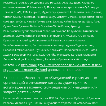
Исламское государство, Джабха аль-Нусра ли-Ахль аш-Шам, Народное
ополчение имени К. Минина и Д. Пожарского, Аджр от Аллаха Субхану уа
Тагьаля SHAM, АУМ Синрике, Муджахеды джамаата Ат-Тавхида Валь-Джихад,
Чистопольский Джамаат, Рохнамо ба суи давлати исломи, Террористическое
сообщество Сеть, Катиба Таухид валь-Джихад, Хайят Тахрир аш-Шам, Ахлю
Сунна Валь Джамаа, National Socialism/White Power, Артподготовка,
Религиозная группа “Джамаат “Красный пахарь”, Колумбайн, Хатлонский
джамаат, Мусульманская религиозная группа п. Кушкуль г. Оренбург,
Крымско-татарский добровольческий батальон имени Номана
Челебиджихана, Азов, Партия исламского возрождения Таджикистана,
Народная самооборона, Дуббайский джамаат, московская ячейка, Батал-
Хаджи Белхороев, Маньяки Культ Убийц, Молодёжь Которая Улыбается,
Легион Свобода России, Айдар, Русский добровольческий корпус
Источник:
http://nac.gov.ru/terroristicheskie-i-ekstremistskie-
organizacii-i-materialy.html
данные на
16.11.2023
* Перечень общественных объединений и религиозных
организаций в отношении которых судом принято
вступившее в законную силу решение о ликвидации или
запрете деятельности:
Национал-большевистская партия, ВЕК РА, Рада земли Кубанской Духовно
Родовой Державы Русь, Община Духовного Управления Асгардской Веси