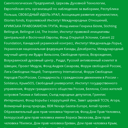
Саентологических Предприятий, Церковь Духовной Технологии,
Европейская сеть организаций по наблюдению за выборами, Республика
Польша, СВОБОДНЫЙ ИДЕЛЬ-УРАЛ, Ассоциация развития журналистики,
IStories fonds, Королевский Институт Международных Отношений,
КРИМСЬКА ПРАВОЗАХИСНА ГРУПА, Фонд имени Генриха Бёлля, Stichting
Bellingcat, Bellingcat Ltd, The Insider, Институт правовой инициативы
Центральной и Восточной Европы, Фонд Открытой Эстонии, Calvert 22
Foundation, Канадский украинский конгресс, Институт Макдональда-Лорье,
Украинская национальная федерация Канады, Декабристы, Международный
научный центр им Вудро Вильсона, Свободная пресса, Возрождение,
Всеукраинский духовный центр , Риддл, Русский антивоенный комитет в
Швеции, Проект Медуза, Фонд Андрея Сахарова, Форум свободной России,
Лига Свободных Наций, Transparеncy International, Форум Свободных
Народов ПостРоссии, Солидарность с гражданским движением в России –
Solidarus, КрымSOS, Свободный университет, Институт государственного
управления, Форум гражданского общества Россия, Беллона, Союз жителей
островов Тисима и Хабомаи, Съезд народных депутатов, Гринпис
Интернешнл, Фонд борьбы с коррупцией Инк, Завет церквей TCCN, Агора,
Всемирный фонд природы, BDR Novaja Gazeta-Europe, Алтай проект,
Образовательный дом прав человека Чернигов, Фонд Дом Прав Человека,
Белорусский дом прав человека имени Бориса Звозскова, Дом прав
человека Тбилиси, Дом прав человека Ереван, Дом прав человека Крым,