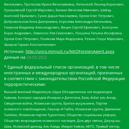
Васильевич, Протасова Ирина Вячеславовна, Литинский Леонид Борисович,
Лукашевский Сергей Маркович, Бахмин Вячеслав Иванович, Шабад
Анатолий Ефимович, Сухих Дарья Николаевна, Орлов Олег Петрович,
Добровольская Анна Дмитриевна, Королева Александра Евгеньевна,
Смирнов Владимир Александрович, Вицин Сергей Ефимович, Золотухин
Борис Андреевич, Левинсон Лев Семенович, Локшина Татьяна Иосифовна,
Орлов Олег Петрович, Полякова Мара Федоровна, Резник Генри Маркович,
Захаров Герман Константинович
Источник:
http://unro.minjust.ru/NKOForeignAgent.aspx
данные на
24.03.2022
* Единый федеральный список организаций, в том числе
иностранных и международных организаций, признанных
в соответствии с законодательством Российской Федерации
террористическими:
Высший военный Маджлисуль Шура Объединенных сил моджахедов
Кавказа, Конгресс народов Ичкерии и Дагестана, База, Асбат аль-Ансар,
Священная война, Исламская группа, Братья-мусульмане, Партия
исламского освобождения, Лашкар-И-Тайба, Исламская группа, Движение
Талибан, Исламская партия Туркестана, Общество социальных реформ,
Общество возрождения исламского наследия, Дом двух святых, Джунд аш-
Шам, Исламский джихад, Аль-Каида, Имарат Кавказ, АБТО, Правый сектор,