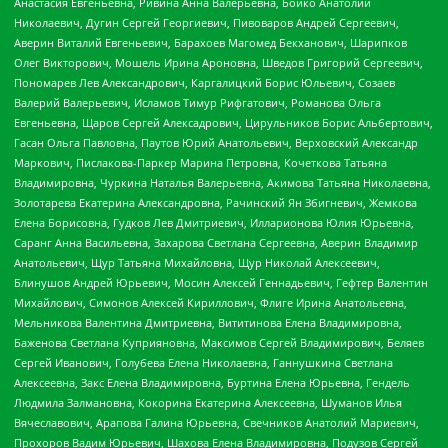
Анастасия Евгеньевна, Ривина Анна Валерьевна, Бойко Анатолий
Николаевич, Дугин Сергей Георгиевич, Пивоваров Андрей Сергеевич,
Аверин Виталий Евгеньевич, Барахоев Магомед Бекханович, Шарипков
Олег Викторович, Мошель Ирина Ароновна, Шведов Григорий Сергеевич,
Пономарев Лев Александрович, Каргалицкий Борис Юльевич, Созаев
Валерий Валерьевич, Исламов Тимур Рифгатович, Романова Ольга
Евгеньевна, Щаров Сергей Алексадрович, Цирульников Борис Альбертович,
Гасан Ольга Павловна, Паутов Юрий Анатольевич, Верховский Александр
Маркович, Пислакова-Паркер Марина Петровна, Кочеткова Татьяна
Владимировна, Чуркина Наталья Валерьевна, Акимова Татьяна Николаевна,
Золотарева Екатерина Александровна, Рачинский Ян Збигневич, Жемкова
Елена Борисовна, Гудков Лев Дмитриевич, Илларионова Юлия Юрьевна,
Саранг Анна Васильевна, Захарова Светлана Сергеевна, Аверин Владимир
Анатольевич, Щур Татьяна Михайловна, Щур Николай Алексеевич,
Блинушов Андрей Юрьевич, Мосин Алексей Геннадьевич, Гефтер Валентин
Михайлович, Симонов Алексей Кириллович, Флиге Ирина Анатольевна,
Мельникова Валентина Дмитриевна, Вититинова Елена Владимировна,
Баженова Светлана Куприяновна, Максимов Сергей Владимирович, Беляев
Сергей Иванович, Голубева Елена Николаевна, Ганнушкина Светлана
Алексеевна, Закс Елена Владимировна, Буртина Елена Юрьевна, Гендель
Людмила Залмановна, Кокорина Екатерина Алексеевна, Шуманов Илья
Вячеславович, Арапова Галина Юрьевна, Свечников Анатолий Мариевич,
Прохоров Вадим Юрьевич, Шахова Елена Владимировна, Подузов Сергей