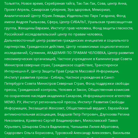
Тольятти, Новое время, Серебряная тайга, Так-Так-Так, Сова, центр Анна,
Проект Апрель, Самарская губерния, Эра здоровья, Мемориал,
Аналитический Центр Юрия Левады, Издательство Парк Гагарина, Фонд
имени Андрея Рылькова, Сфера, Центр СИБАЛЬТ, Уральская правозащитная
группа, Женщины Евразии, Институт прав человека, Фонд защиты гласности,
Российский исследовательский центр по правам человека,
Дальневосточный центр развития гражданских инициатив и социального
партнерства, Гражданское действие, Центр независимых социологических
исследований, Сутяжник, АКАДЕМИЯ ПО ПРАВАМ ЧЕЛОВЕКА, Центр развития
некоммерческих организаций, Частное учреждение в Калининграде Совета
Министров северных стран, Гражданское содействие, Трансперенси
Интернешнл-Р, Центр Защиты Прав Средств Массовой Информации,
Институт развития прессы - Сибирь, Частное учреждение в Санкт-
Петербурге Совета Министров Северных Стран, Фонд поддержки свободы
прессы, Гражданский контроль, Человек и Закон, Общественная комиссия
по сохранению наследия академика Сахарова, Информационное агентство
МЕМО. РУ, Институт региональной прессы, Институт Развития Свободы
Информации, Экозащита!-Женсовет, Общественный вердикт, Евразийская
антимонопольная ассоциация, Бедушев Петр Петрович, Дзугкоева Регина
Николаевна, Кривенко Сергей Владимирович, Милославский Павел
Юрьевич, Шнырова Ольга Вадимовна, Чанышева Лилия Айратовна,
Сидорович Ольга Борисовна, Туровский Александр Алексеевич, Васильева