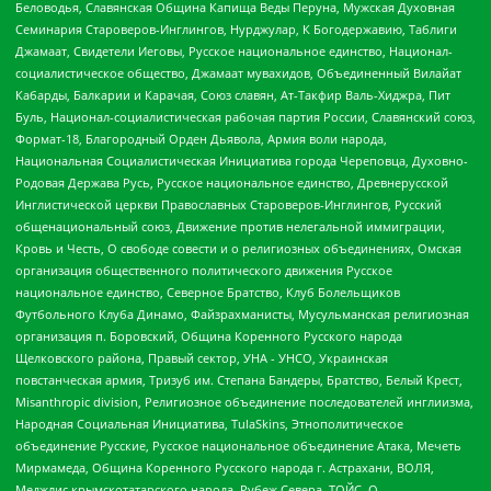
Беловодья, Славянская Община Капища Веды Перуна, Мужская Духовная
Семинария Староверов-Инглингов, Нурджулар, К Богодержавию, Таблиги
Джамаат, Свидетели Иеговы, Русское национальное единство, Национал-
социалистическое общество, Джамаат мувахидов, Объединенный Вилайат
Кабарды, Балкарии и Карачая, Союз славян, Ат-Такфир Валь-Хиджра, Пит
Буль, Национал-социалистическая рабочая партия России, Славянский союз,
Формат-18, Благородный Орден Дьявола, Армия воли народа,
Национальная Социалистическая Инициатива города Череповца, Духовно-
Родовая Держава Русь, Русское национальное единство, Древнерусской
Инглистической церкви Православных Староверов-Инглингов, Русский
общенациональный союз, Движение против нелегальной иммиграции,
Кровь и Честь, О свободе совести и о религиозных объединениях, Омская
организация общественного политического движения Русское
национальное единство, Северное Братство, Клуб Болельщиков
Футбольного Клуба Динамо, Файзрахманисты, Мусульманская религиозная
организация п. Боровский, Община Коренного Русского народа
Щелковского района, Правый сектор, УНА - УНСО, Украинская
повстанческая армия, Тризуб им. Степана Бандеры, Братство, Белый Крест,
Misanthropic division, Религиозное объединение последователей инглиизма,
Народная Социальная Инициатива, TulaSkins, Этнополитическое
объединение Русские, Русское национальное объединение Атака, Мечеть
Мирмамеда, Община Коренного Русского народа г. Астрахани, ВОЛЯ,
Меджлис крымскотатарского народа, Рубеж Севера, ТОЙС, О