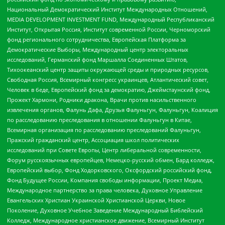
Национальный Демократический Институт Международных Отношений,
MEDIA DEVELOPMENT INVESTMENT FUND, Международный Республиканский
Институт, Открытая Россия, Институт современной России, Черноморский
фонд регионального сотрудничества, Европейская Платформа за
Демократические Выборы, Международный центр электоральных
исследований, Германский фонд Маршалла Соединенных Штатов,
Тихоокеанский центр защиты окружающей среды и природных ресурсов,
Свободная Россия, Всемирный конгресс украинцев, Атлантический совет,
Человек в беде, Европейский фонд за демократию, Джеймстаунский фонд,
Прожект Хармони, Родники дракона, Врачи против насильственного
извлечения органов, Фалунь Дафа, Друзья Фалуньгун, Фалуньгун, Коалиция
по расследованию преследования в отношении Фалуньгун в Китае,
Всемирная организация по расследованию преследований Фалуньгун,
Пражский гражданский центр, Ассоциация школ политических
исследований при Совете Европы, Центр либеральной современности,
Форум русскоязычных европейцев, Немецко-русский обмен, Бард колледж,
Европейский выбор, Фонд Ходорковского, Оксфордский российский фонд,
Фонд Будущее России, Компания свободы информации, Проект Медиа,
Международное партнерство за права человека, Духовное Управление
Евангельских Христиан Украинской Христианской Церкви, Новое
Поколение, Духовное Учебное Заведение Международный Библейский
Колледж, Международное христианское движение, Всемирный Институт