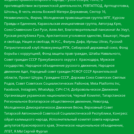
противодействии экстремистской деятельности, РЕВТАТПОД, Артподготовка,
Штольц, В честь иконы Божией Матери Державная, Сектор 16,
Независимость, Фирма, Молодежная правозащитная группа МПГ, Курсом
Правды и Единения, Каракольская инициативная группа, Автоград Крю,
Союз Славянских Сил Руси, Алля-Аят, Благотворительный пансионат Ак Умут,
Русская республика Русь, Арестантское уголовное единство, Башкорт, Нация
и свобода, Нация и свобода, W.H.С., Фалунь Дафа, Иртыш Ultras, Русский
Патриотический клуб-Новокузнецк/РПК, Сибирский державный союз, Фонд
борьбы с коррупцией, Фонд защиты прав граждан, Штабы Навального,
Совет граждан СССР Прикубанского округа г. Краснодара, Мужское
государство, Народное объединение русского движения, Народное
движение Адат, Народный совет граждан РСФСР СССР Архангельской
области, Проект Штурм, Граждане СССР, Держава Союз Советских Светлых
Родов, Совет Советских Социалистических Районов, Meta Platforms Inc,
Facebook, Instagram, WhatsApp, СИЧ-С14, Добровольческое Движение
Организации украинских националистов, Черный Комитет, Татарстанское
Региональное Всетатарское общественное движение, Невоград,
Молодежное Демократическое Движение Весна, Верховный Совет
Татарской Автономной Советской Социалистической Республики, Конгресс
ойрат-калмыцкого народа, Исполнительный комитет совета народных
депутатов Красноярского края, Этническое национальное объединение,
ЛГБТ, Я.МЫ Сергей Фургал