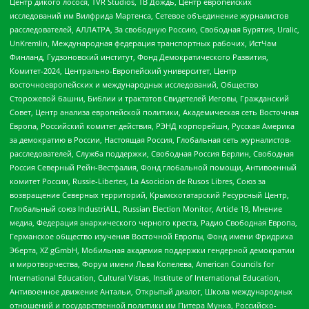
Центр дикого лосося, TVR Studios, ТВ Дождь, Центр европейских
исследований им Вилфрида Мартенса, Сетевое объединение журналистов
расследователей, АЛЛАТРА, За свободную Россию, Свободная Бурятия, Uralic,
UnKremlin, Международная федерация транспортных рабочих, ИстЧам
Финланд, Гудзоновский институт, Фонд Демократического Развития,
Комитет-2024, Центрально-Европейский университет, Центр
восточноевропейских и международных исследований, Общество
Сторожевой башни, Библии и трактатов Свидетелей Иеговы, Гражданский
Совет, Центр анализа европейской политики, Академическая сеть Восточная
Европа, Российский комитет действия, РЭНД корпорейшн, Русская Америка
за демократию в России, Настоящая Россия, Глобальная сеть журналистов-
расследователей, Служба поддержки, Свободная Россия Берлин, Свободная
Россия Северный Рейн-Вестфалия, Фонд глобальной помощи, Антивоенный
комитет России, Russie-Libertes, La Asocicion de Rusos Libres, Союз за
возвращение Северных территорий, Крымскотатарский Ресурсный Центр,
Глобальный союз IndustriALL, Russian Election Monitor, Article 19, Мнение
медиа, Федерация анархического черного креста, Радио Свободная Европа,
Германское общество изучения Восточной Европы, Фонд имени Фридриха
Эберта, XZ gGmbH, Мобильная академия поддержки гендерной демократии
и миротворчества, Форум имени Льва Копелева, American Councils for
International Education, Cultural Vistas, Institute of International Education,
Антивоенное движение Антальи, Открытый диалог, Школа международных
отношений и государственной политики им Питера Мунка, Российско-