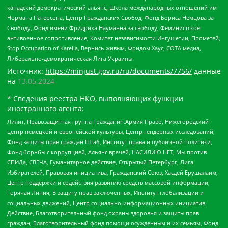
канадский демократический альянс, Школа международных отношений им
Нормана Патерсона, Центр Гражданских Свобод, Фонд Бориса Немцова за
Свободу, Фонд имени Фридриха Науманна за свободу, Феминистское
антивоенное сопротивление, Комитет независимости Ингушетии, Прометей,
Stop Occupation of Karelia, Вернись живым, Фридом Хаус, СОТА медиа,
Либерально-демократическая Лига Украины
Источник:
https://minjust.gov.ru/ru/documents/7756/
данные
на
13.05.2024
* Сведения реестра НКО, выполняющих функции
иностранного агента:
Лилит, Правозащитная группа Гражданин.Армия.Право, Нижегородский
центр немецкой и европейской культуры, Центр гендерных исследований,
Фонд защиты прав граждан Штаб, Институт права и публичной политики,
Фонд борьбы с коррупцией, Альянс врачей, НАСИЛИЮ.НЕТ, Мы против
СПИДа, СВЕЧА, Гуманитарное действие, Открытый Петербург, Лига
Избирателей, Правовая инициатива, Гражданский Союз, Хасдей Ерушалаим,
Центр поддержки и содействия развитию средств массовой информации,
Горячая Линия, В защиту прав заключенных, Институт глобализации и
социальных движений, Центр социально-информационных инициатив
Действие, Благотворительный фонд охраны здоровья и защиты прав
граждан, Благотворительный фонд помощи осужденным и их семьям, Фонд