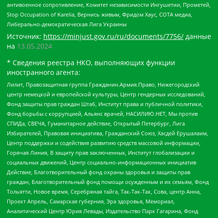
антивоенное сопротивление, Комитет независимости Ингушетии, Прометей,
Stop Occupation of Karelia, Вернись живым, Фридом Хаус, СОТА медиа,
Либерально-демократическая Лига Украины
Источник:
https://minjust.gov.ru/ru/documents/7756/
данные
на
13.05.2024
* Сведения реестра НКО, выполняющих функции
иностранного агента:
Лилит, Правозащитная группа Гражданин.Армия.Право, Нижегородский
центр немецкой и европейской культуры, Центр гендерных исследований,
Фонд защиты прав граждан Штаб, Институт права и публичной политики,
Фонд борьбы с коррупцией, Альянс врачей, НАСИЛИЮ.НЕТ, Мы против
СПИДа, СВЕЧА, Гуманитарное действие, Открытый Петербург, Лига
Избирателей, Правовая инициатива, Гражданский Союз, Хасдей Ерушалаим,
Центр поддержки и содействия развитию средств массовой информации,
Горячая Линия, В защиту прав заключенных, Институт глобализации и
социальных движений, Центр социально-информационных инициатив
Действие, Благотворительный фонд охраны здоровья и защиты прав
граждан, Благотворительный фонд помощи осужденным и их семьям, Фонд
Тольятти, Новое время, Серебряная тайга, Так-Так-Так, Сова, центр Анна,
Проект Апрель, Самарская губерния, Эра здоровья, Мемориал,
Аналитический Центр Юрия Левады, Издательство Парк Гагарина, Фонд