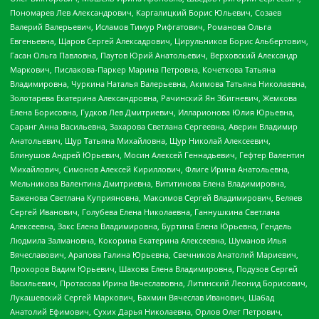
Пономарев Лев Александрович, Каргалицкий Борис Юльевич, Созаев
Валерий Валерьевич, Исламов Тимур Рифгатович, Романова Ольга
Евгеньевна, Щаров Сергей Алексадрович, Цирульников Борис Альбертович,
Гасан Ольга Павловна, Паутов Юрий Анатольевич, Верховский Александр
Маркович, Пислакова-Паркер Марина Петровна, Кочеткова Татьяна
Владимировна, Чуркина Наталья Валерьевна, Акимова Татьяна Николаевна,
Золотарева Екатерина Александровна, Рачинский Ян Збигневич, Жемкова
Елена Борисовна, Гудков Лев Дмитриевич, Илларионова Юлия Юрьевна,
Саранг Анна Васильевна, Захарова Светлана Сергеевна, Аверин Владимир
Анатольевич, Щур Татьяна Михайловна, Щур Николай Алексеевич,
Блинушов Андрей Юрьевич, Мосин Алексей Геннадьевич, Гефтер Валентин
Михайлович, Симонов Алексей Кириллович, Флиге Ирина Анатольевна,
Мельникова Валентина Дмитриевна, Вититинова Елена Владимировна,
Баженова Светлана Куприяновна, Максимов Сергей Владимирович, Беляев
Сергей Иванович, Голубева Елена Николаевна, Ганнушкина Светлана
Алексеевна, Закс Елена Владимировна, Буртина Елена Юрьевна, Гендель
Людмила Залмановна, Кокорина Екатерина Алексеевна, Шуманов Илья
Вячеславович, Арапова Галина Юрьевна, Свечников Анатолий Мариевич,
Прохоров Вадим Юрьевич, Шахова Елена Владимировна, Подузов Сергей
Васильевич, Протасова Ирина Вячеславовна, Литинский Леонид Борисович,
Лукашевский Сергей Маркович, Бахмин Вячеслав Иванович, Шабад
Анатолий Ефимович, Сухих Дарья Николаевна, Орлов Олег Петрович,