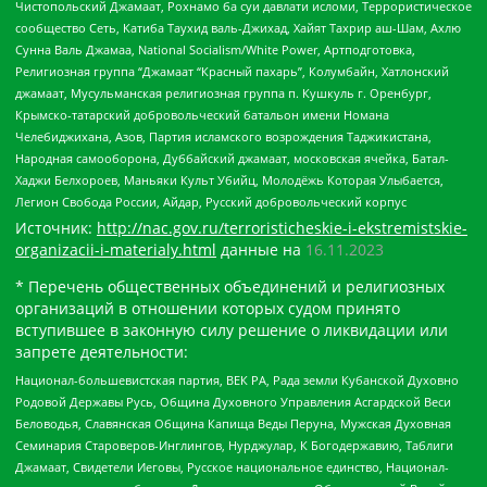
Чистопольский Джамаат, Рохнамо ба суи давлати исломи, Террористическое
сообщество Сеть, Катиба Таухид валь-Джихад, Хайят Тахрир аш-Шам, Ахлю
Сунна Валь Джамаа, National Socialism/White Power, Артподготовка,
Религиозная группа “Джамаат “Красный пахарь”, Колумбайн, Хатлонский
джамаат, Мусульманская религиозная группа п. Кушкуль г. Оренбург,
Крымско-татарский добровольческий батальон имени Номана
Челебиджихана, Азов, Партия исламского возрождения Таджикистана,
Народная самооборона, Дуббайский джамаат, московская ячейка, Батал-
Хаджи Белхороев, Маньяки Культ Убийц, Молодёжь Которая Улыбается,
Легион Свобода России, Айдар, Русский добровольческий корпус
Источник:
http://nac.gov.ru/terroristicheskie-i-ekstremistskie-
organizacii-i-materialy.html
данные на
16.11.2023
* Перечень общественных объединений и религиозных
организаций в отношении которых судом принято
вступившее в законную силу решение о ликвидации или
запрете деятельности:
Национал-большевистская партия, ВЕК РА, Рада земли Кубанской Духовно
Родовой Державы Русь, Община Духовного Управления Асгардской Веси
Беловодья, Славянская Община Капища Веды Перуна, Мужская Духовная
Семинария Староверов-Инглингов, Нурджулар, К Богодержавию, Таблиги
Джамаат, Свидетели Иеговы, Русское национальное единство, Национал-