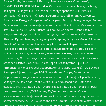
IStories fonds, Королевский Институт Международных Отношений,
КРИМСЬКА ПРАВОЗАХИСНА ГРУПА, Фонд имени Генриха Бёлля, Stichting
Bellingcat, Bellingcat Ltd, The Insider, Институт правовой инициативы
Центральной и Восточной Европы, Фонд Открытой Эстонии, Calvert 22
Foundation, Канадский украинский конгресс, Институт Макдональда-Лорье,
Украинская национальная федерация Канады, Декабристы, Международный
научный центр им Вудро Вильсона, Свободная пресса, Возрождение,
Всеукраинский духовный центр , Риддл, Русский антивоенный комитет в
Швеции, Проект Медуза, Фонд Андрея Сахарова, Форум свободной России,
Лига Свободных Наций, Transparеncy International, Форум Свободных
Народов ПостРоссии, Солидарность с гражданским движением в России –
Solidarus, КрымSOS, Свободный университет, Институт государственного
управления, Форум гражданского общества Россия, Беллона, Союз жителей
островов Тисима и Хабомаи, Съезд народных депутатов, Гринпис
Интернешнл, Фонд борьбы с коррупцией Инк, Завет церквей TCCN, Агора,
Всемирный фонд природы, BDR Novaja Gazeta-Europe, Алтай проект,
Образовательный дом прав человека Чернигов, Фонд Дом Прав Человека,
Белорусский дом прав человека имени Бориса Звозскова, Дом прав
человека Тбилиси, Дом прав человека Ереван, Дом прав человека Крым,
Центр дикого лосося, TVR Studios, ТВ Дождь, Центр европейских
исследований им Вилфрида Мартенса, Сетевое объединение журналистов
расследователей, АЛЛАТРА, За свободную Россию, Свободная Бурятия, Uralic,
UnKremlin, Международная федерация транспортных рабочих, ИстЧам