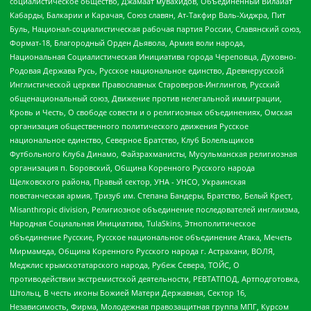
социалистическое общество, Джамаат мувахидов, Объединенный Вилайат
Кабарды, Балкарии и Карачая, Союз славян, Ат-Такфир Валь-Хиджра, Пит
Буль, Национал-социалистическая рабочая партия России, Славянский союз,
Формат-18, Благородный Орден Дьявола, Армия воли народа,
Национальная Социалистическая Инициатива города Череповца, Духовно-
Родовая Держава Русь, Русское национальное единство, Древнерусской
Инглистической церкви Православных Староверов-Инглингов, Русский
общенациональный союз, Движение против нелегальной иммиграции,
Кровь и Честь, О свободе совести и о религиозных объединениях, Омская
организация общественного политического движения Русское
национальное единство, Северное Братство, Клуб Болельщиков
Футбольного Клуба Динамо, Файзрахманисты, Мусульманская религиозная
организация п. Боровский, Община Коренного Русского народа
Щелковского района, Правый сектор, УНА - УНСО, Украинская
повстанческая армия, Тризуб им. Степана Бандеры, Братство, Белый Крест,
Misanthropic division, Религиозное объединение последователей инглиизма,
Народная Социальная Инициатива, TulaSkins, Этнополитическое
объединение Русские, Русское национальное объединение Атака, Мечеть
Мирмамеда, Община Коренного Русского народа г. Астрахани, ВОЛЯ,
Меджлис крымскотатарского народа, Рубеж Севера, ТОЙС, О
противодействии экстремистской деятельности, РЕВТАТПОД, Артподготовка,
Штольц, В честь иконы Божией Матери Державная, Сектор 16,
Независимость, Фирма, Молодежная правозащитная группа МПГ, Курсом