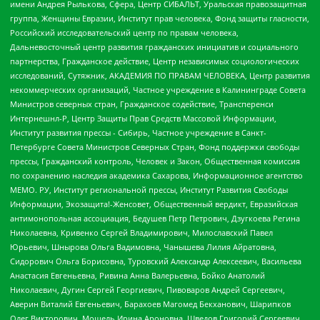
имени Андрея Рылькова, Сфера, Центр СИБАЛЬТ, Уральская правозащитная
группа, Женщины Евразии, Институт прав человека, Фонд защиты гласности,
Российский исследовательский центр по правам человека,
Дальневосточный центр развития гражданских инициатив и социального
партнерства, Гражданское действие, Центр независимых социологических
исследований, Сутяжник, АКАДЕМИЯ ПО ПРАВАМ ЧЕЛОВЕКА, Центр развития
некоммерческих организаций, Частное учреждение в Калининграде Совета
Министров северных стран, Гражданское содействие, Трансперенси
Интернешнл-Р, Центр Защиты Прав Средств Массовой Информации,
Институт развития прессы - Сибирь, Частное учреждение в Санкт-
Петербурге Совета Министров Северных Стран, Фонд поддержки свободы
прессы, Гражданский контроль, Человек и Закон, Общественная комиссия
по сохранению наследия академика Сахарова, Информационное агентство
МЕМО. РУ, Институт региональной прессы, Институт Развития Свободы
Информации, Экозащита!-Женсовет, Общественный вердикт, Евразийская
антимонопольная ассоциация, Бедушев Петр Петрович, Дзугкоева Регина
Николаевна, Кривенко Сергей Владимирович, Милославский Павел
Юрьевич, Шнырова Ольга Вадимовна, Чанышева Лилия Айратовна,
Сидорович Ольга Борисовна, Туровский Александр Алексеевич, Васильева
Анастасия Евгеньевна, Ривина Анна Валерьевна, Бойко Анатолий
Николаевич, Дугин Сергей Георгиевич, Пивоваров Андрей Сергеевич,
Аверин Виталий Евгеньевич, Барахоев Магомед Бекханович, Шарипков
Олег Викторович, Мошель Ирина Ароновна, Шведов Григорий Сергеевич,