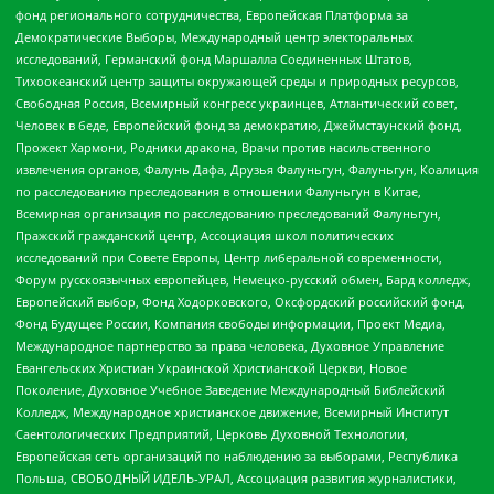
фонд регионального сотрудничества, Европейская Платформа за
Демократические Выборы, Международный центр электоральных
исследований, Германский фонд Маршалла Соединенных Штатов,
Тихоокеанский центр защиты окружающей среды и природных ресурсов,
Свободная Россия, Всемирный конгресс украинцев, Атлантический совет,
Человек в беде, Европейский фонд за демократию, Джеймстаунский фонд,
Прожект Хармони, Родники дракона, Врачи против насильственного
извлечения органов, Фалунь Дафа, Друзья Фалуньгун, Фалуньгун, Коалиция
по расследованию преследования в отношении Фалуньгун в Китае,
Всемирная организация по расследованию преследований Фалуньгун,
Пражский гражданский центр, Ассоциация школ политических
исследований при Совете Европы, Центр либеральной современности,
Форум русскоязычных европейцев, Немецко-русский обмен, Бард колледж,
Европейский выбор, Фонд Ходорковского, Оксфордский российский фонд,
Фонд Будущее России, Компания свободы информации, Проект Медиа,
Международное партнерство за права человека, Духовное Управление
Евангельских Христиан Украинской Христианской Церкви, Новое
Поколение, Духовное Учебное Заведение Международный Библейский
Колледж, Международное христианское движение, Всемирный Институт
Саентологических Предприятий, Церковь Духовной Технологии,
Европейская сеть организаций по наблюдению за выборами, Республика
Польша, СВОБОДНЫЙ ИДЕЛЬ-УРАЛ, Ассоциация развития журналистики,