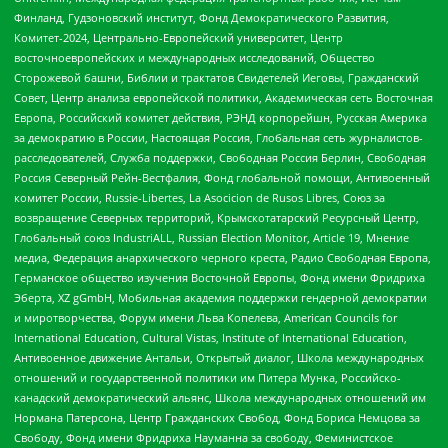
Финланд, Гудзоновский институт, Фонд Демократического Развития,
Комитет-2024, Центрально-Европейский университет, Центр
восточноевропейских и международных исследований, Общество
Сторожевой башни, Библии и трактатов Свидетелей Иеговы, Гражданский
Совет, Центр анализа европейской политики, Академическая сеть Восточная
Европа, Российский комитет действия, РЭНД корпорейшн, Русская Америка
за демократию в России, Настоящая Россия, Глобальная сеть журналистов-
расследователей, Служба поддержки, Свободная Россия Берлин, Свободная
Россия Северный Рейн-Вестфалия, Фонд глобальной помощи, Антивоенный
комитет России, Russie-Libertes, La Asocicion de Rusos Libres, Союз за
возвращение Северных территорий, Крымскотатарский Ресурсный Центр,
Глобальный союз IndustriALL, Russian Election Monitor, Article 19, Мнение
медиа, Федерация анархического черного креста, Радио Свободная Европа,
Германское общество изучения Восточной Европы, Фонд имени Фридриха
Эберта, XZ gGmbH, Мобильная академия поддержки гендерной демократии
и миротворчества, Форум имени Льва Копелева, American Councils for
International Education, Cultural Vistas, Institute of International Education,
Антивоенное движение Антальи, Открытый диалог, Школа международных
отношений и государственной политики им Питера Мунка, Российско-
канадский демократический альянс, Школа международных отношений им
Нормана Патерсона, Центр Гражданских Свобод, Фонд Бориса Немцова за
Свободу, Фонд имени Фридриха Науманна за свободу, Феминистское