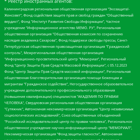
* Реестр иностранных агентов:
Калининградская региональная общественная организация "Экозащита!-Женсовет", Фонд содействия защите прав и свобод граждан "Общественный вердикт", Фонд "Институт Развития Свободы Информации", Частное учреждение "Информационное агентство МЕМО. РУ", Региональная общественная организация "Общественная комиссия по сохранению наследия академика Сахарова", Фонд поддержки свободы прессы, Санкт-Петербургская общественная правозащитная организация "Гражданский контроль", Межрегиональная общественная организация "Информационно-просветительский центр "Мемориал", Региональный Фонд "Центр Защиты Прав Средств Массовой Информации", с 05.12.2023 Фонд "Центр Защиты Прав Средств массовой информации", Региональная общественная благотворительная организация помощи беженцам и мигрантам "Гражданское содействие", Негосударственное образовательное учреждение дополнительного профессионального образования (повышение квалификации) специалистов "АКАДЕМИЯ ПО ПРАВАМ ЧЕЛОВЕКА", Свердловская региональная общественная организация "Сутяжник", Автономная некоммерческая организация "Центр независимых социологических исследований", Союз общественных объединений "Российский исследовательский центр по правам человека", Региональное общественное учреждение научно-информационный центр "МЕМОРИАЛ", Некоммерческая организация "Фонд защиты гласности", Автономная некоммерческая организация "Институт прав человека", Городская общественная организация "Екатеринбургское общество "МЕМОРИАЛ", Городская общественная организация "Рязанское историко-просветительское и правозащитное общество "Мемориал" (Рязанский Мемориал), Челябинский региональный орган общественной самодеятельности – женское общественное объединение "Женщины Евразии", Челябинский региональный орган общественной самодеятельности "Уральская правозащитная группа", Фонд содействия защите здоровья и социальной справедливости имени Андрея Рылькова, Автономная Некоммерческая Организация "Аналитический Центр Юрия Левады", Автономная некоммерческая организация социальной поддержки населения "Проект Апрель", Региональная общественная организация помощи женщинам и детям, находящимся в кризисной ситуации "Информационно-методический центр "Анна", Фонд содействия развитию массовых коммуникаций и правовому просвещению "Так-так-Так", Фонд содействия устойчивому развитию "Серебряная тайга", Свердловский региональный общественный фонд социальных проектов "Новое время", "Idel.Реалии", Кавказ.Реалии, Крым.Реалии, Телеканал Настоящее Время, Татаро-башкирская служба Радио Свобода (Azatliq Radiosi), Радио Свободная Европа/Радио Свобода (PCE/PC), "Сибирь.Реалии", "Фактограф", Благотворительный фонд помощи осужденным и их семьям, Автономная некоммерческая организация "Институт глобализации и социальных движений", Фонд "В защиту прав заключенных", Частное учреждение "Центр поддержки и содействия развитию средств массовой информации", Пензенский региональный общественный благотворительный фонд "Гражданский союз", "Север.Реалии", Некоммерческая организация Фонд "Правовая инициатива", Общество с ограниченной ответственностью "Радио Свободная Европа/Радио Свобода", Чешское информационное агентство "MEDIUM-ORIENT", Красноярская региональная общественная организация "Мы против СПИДа", Камалягин Денис Николаевич, Маркелов Сергей Евгеньевич, Пономарев Лев Александрович, Савицкая Людмила Алексеевна, Автономная некоммерческая организация "Центр по работе с проблемой насилия "НАСИЛИЮ.НЕТ", Межрегиональный профессиональный союз работников здравоохранения "Альянс врачей", Юридическое лицо, зарегистрированное в Латвийской Республике, SIA "Medusa Project" (регистрационный номер 40103797863, дата регистрации 10.06.2014), Некоммерческая организация "Фонд по борьбе с коррупцией", Автономная некоммерческая организация "Институт права и публичной политики", Баданин Роман Сергеевич, Гликин Максим Александрович, Железнова Мария Михайловна, Лукьянова Юлия Сергеевна, Маетная Елизавета Витальевна, Маняхин Петр Борисович, Чуракова Ольга Владимировна, Ярош Юлия Петровна, Юридическое лицо "The Insider SIA", зарегистрированное в Риге, Латвийская Республика (дата регистрации 26.06.2015), являющееся администратором доменного имени интернет-издания "The Insider SIA", https://theins.ru, Постернак Алексей Евгеньевич, Рубин Михаил Аркадьевич, Анин Роман Александрович, Юридическое лицо Istories fonds, зарегистрированное в Латвийской Республике (регистрационный номер 50008295751, дата регистрации 24.02.2020), Великовский Дмитрий Александрович, Долинина Ирина Николаевна, Мароховская Алеся Алексеевна, Шлейнов Роман Юрьевич, Шмагун Олеся Валентиновна, Общество с ограниченной ответственностью "Альтаир 2021", Общество с ограниченной ответственностью "Вега 2021", Общество с ограниченной ответственностью "Главный редактор 2021", Общество с ограниченной ответственностью "Ромашки монолит", Важенков Артем Валерьевич, Ивановская областная общественная организация "Центр гендерных исследований", Гурман Юрий Альбертович, Медиапроект "ОВД-Инфо", Егоров Владимир Владимирович, Жилинский Владимир Александрович, Общество с ограниченной ответственностью "ЗП", Иванова София Юрьевна, Карезина Инна Павловна, Кильтау Екатерина Викторовна, Петров Алексей Викторович, Пискунов Сергей Евгеньевич, Смирнов Сергей Сергеевич, Тихонов Михаил Сергеевич, Общество с ограниченной ответственностью "ЖУРНАЛИСТ-ИНОСТРАННЫЙ АГЕНТ", Арапова Галина Юрьевна, Вольтская Татьяна Анатольевна, Американская компания "Mason G.E.S. Anonymous Foundation" (США), являющаяся владельцем интернет-издания https://mnews.world/, Компания "Stichting Bellingcat", зарегистрированная в Нидерландах (дата регистрации 11.07.2018), Захаров Андрей Вячеславович, Клепиковская Екатерина Дмитриевна, Общество с ограниченной ответственностью "МЕМО", Перл Роман Александрович, Симонов Евгений Алексеевич, Соловьева Елена Анатольевна, Сотников Даниил Владимирович, Сурначева Елизавета Дмитриевна, Автономная некоммерческая организация по защите прав человека и информированию населения "Якутия – Наше Мнение", Общество с ограниченной ответственностью "Москоу диджитал медиа", с 26.01.2023 Общество с ограниченной ответственностью "Чайка Белые сады", Ветошкина Валерия Валерьевна, Заговора Максим Александрович, Межрегиональное общественное движение "Российская ЛГБТ - сеть", Оленичев Максим Владимирович, Павлов Иван Юрьевич, Скворцова Елена Сергеевна, Общество с ограниченной ответственностью "Как бы инагент", Кочетков Игорь Викторович, Общество с ограниченной ответственностью "Честные выборы", Еланчик Олег Александрович, Общество с ограниченной ответственностью "Нобелевский призыв", Гималова Регина Эмилевна, Григорьев Андрей Валерьевич, Григорьева Алина Александровна, Ассоциация по содействию защите прав призывников, альтернативнослужащих и военнослужащих "Правозащитная группа "Гражданин.Армия.Право", Хисамова Регина Фаритовна, Автономная некоммерческая организация по реализации социально-правовых программ "Лилит", Дальневосточное общественное движение "Маяк", Санкт-Петербургская ЛГБТ-инициативная группа "Выход", Инициативная группа ЛГБТ+ "Реверс", Алексеев Андрей Викторович, Бекбулатова Таисия Львовна, Беляев Иван Михайлович, Владыкина Елена Сергеевна, Гельман Марат Александрович, Никульшина Вероника Юрьевна, Толоконникова Надежда Андреевна, Шендерович Виктор Анатольевич, Общество с ограниченной ответственностью "Данное сообщение", Общество с ограниченной ответственностью Издательский дом "Новая глава", Айнбиндер Александра Александровна, Московский комьюнити-центр для ЛГБТ+инициатив, Благотворительный фонд развития филантропии, Deutsche Welle (Германия, Kurt-Schumacher-Strasse 3, 53113 Bonn), Борзунова Мария Михайловна, Воробьев Виктор Викторович, Голубева Анна Львовна, Константинова Алла Михайловна, Малкова Ирина Владимировна, Мурадов Мурад Абдулгалимович, Осетинская Елизавета Николаевна, Понасенков Евгений Николаевич, Ганапольский Матвей Юрьевич, Киселев Евгений Алексеевич, Борухович Ирина Григорьевна, Дремин Иван Тимофеевич, Дубровский Дмитрий Викторович, Красноярская региональная общественная организация поддержки и развития альтернативных образовательных технологий и межкультурных коммуникаций "ИНТЕРРА", Маяковская Екатерина Алексеевна, Фейгин Марк Захарович, Филимонов Андрей Викторович, Дзугкоева Регина Николаевна, Доброхотов Роман Александрович, Дудь Юрий Александрович, Елкин Сергей Владимирович, Кругликов Кирилл Игоревич, Сабунаева Мария Леонидовна, Семенов Алексей Владимирович, Шаинян Карен Багратович, Шульман Екатерина Михайловна, Асафьев Артур Валерьевич, Вахштайн Виктор Семенович, Венедиктов Алексей Алексеевич, Лушникова Екатерина Евгеньевна, Волков Леонид Михайлович, Невзоров Александр Глебович, Пархоменко Сергей Борисович, Сироткин Ярослав Николаевич, Кара-Мурза Владимир Владимирович, Баранова Наталья Владимировна, Гозман Леонид Яковлевич, Кагарлицкий Борис Юльевич, Климарев Михаил Валерьевич, Милов Владимир Станиславович, Автономная некоммерческая организация Краснодарский центр современного искусства "Типография", Моргенштерн Алишер Тагирович, Соболь Любовь Эдуардовна, Общество с ограниченной ответственностью "ЛИЗА НОРМ", Каспаров Гарри Кимович, Ходорковский Михаил Борисович, Общество с ограниченной ответственностью "Апрельские тезисы", Данилович Ирина Брониславовна, Кашин Олег Владимирович, Петров Николай Владимирович, Пивоваров Алексей Владимирович, Соколов Михаил Владимирович, Цветкова Юлия Владимировна, Чичваркин Евгений Александрович, Комитет против пыток/Команда против пыток, Общество с ограниченной ответственностью "Первый научный", Общество с ограниченной ответственностью "Вертолет и ко", Белоцерковская Вероника Борисовна, Кац Максим Евгеньевич, Лазарева Татьяна Юрьевна, Шаведдинов Руслан Табризович, Яшин Илья Валерьевич, Общество с ограниченной ответственностью "Иноагент ААВ", Алешковский Дмитрий Петрович, Альбац Евгения Марковна, Быков Дмитрий Львович, Галямина Юлия Евгеньевна, Лойко Сергей Леонидович, Мартынов Кирилл Константинович, Медведев Сергей Александрович, Крашенинников Федор Геннадиевич, Гордеева Катерина Вл