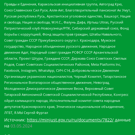
Правды и Единения, Каракольская инициативная группа, Автоград Крю,
Союз Славянских Сил Руси, Алля-Аят, Благотворительный пансионат Ак Умут,
Русская республика Русь, Арестантское уголовное единство, Башкорт, Нация
и свобода, Нация и свобода, W.H.С., Фалунь Дафа, Иртыш Ultras, Русский
Патриотический клуб-Новокузнецк/РПК, Сибирский державный союз, Фонд
борьбы с коррупцией, Фонд защиты прав граждан, Штабы Навального,
Совет граждан СССР Прикубанского округа г. Краснодара, Мужское
государство, Народное объединение русского движения, Народное
движение Адат, Народный совет граждан РСФСР СССР Архангельской
области, Проект Штурм, Граждане СССР, Держава Союз Советских Светлых
Родов, Совет Советских Социалистических Районов, Meta Platforms Inc,
Facebook, Instagram, WhatsApp, СИЧ-С14, Добровольческое Движение
Организации украинских националистов, Черный Комитет, Татарстанское
Региональное Всетатарское общественное движение, Невоград,
Молодежное Демократическое Движение Весна, Верховный Совет
Татарской Автономной Советской Социалистической Республики, Конгресс
ойрат-калмыцкого народа, Исполнительный комитет совета народных
депутатов Красноярского края, Этническое национальное объединение,
ЛГБТ, Я.МЫ Сергей Фургал
Источник:
https://minjust.gov.ru/ru/documents/7822/
данные
на
03.05.2024