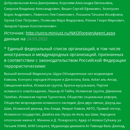
Добровольская Анна Дмитриевна, Королева Александра Евгеньевна,
Смирнов Владимир Александрович, Вицин Сергей Ефимович, Золотухин
Борис Андреевич, Левинсон Лев Семенович, Локшина Татьяна Иосифовна,
Орлов Олег Петрович, Полякова Мара Федоровна, Резник Генри Маркович,
Захаров Герман Константинович
Источник:
http://unro.minjust.ru/NKOForeignAgent.aspx
данные на
24.03.2022
* Единый федеральный список организаций, в том числе
иностранных и международных организаций, признанных
в соответствии с законодательством Российской Федерации
террористическими:
Высший военный Маджлисуль Шура Объединенных сил моджахедов
Кавказа, Конгресс народов Ичкерии и Дагестана, База, Асбат аль-Ансар,
Священная война, Исламская группа, Братья-мусульмане, Партия
исламского освобождения, Лашкар-И-Тайба, Исламская группа, Движение
Талибан, Исламская партия Туркестана, Общество социальных реформ,
Общество возрождения исламского наследия, Дом двух святых, Джунд аш-
Шам, Исламский джихад, Аль-Каида, Имарат Кавказ, АБТО, Правый сектор,
Исламское государство, Джабха аль-Нусра ли-Ахль аш-Шам, Народное
ополчение имени К. Минина и Д. Пожарского, Аджр от Аллаха Субхану уа
Тагьаля SHAM, АУМ Синрике, Муджахеды джамаата Ат-Тавхида Валь-Джихад,