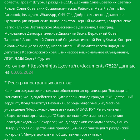
области, Проект Штурм, Граждане СССР, Держава Союз Советских Светлых
Родов, Совет Советских Социалистических Районов, Meta Platforms Inc,
Facebook, Instagram, WhatsApp, СИЧ-С14, Добровольческое Движение
Организации украинских националистов, Черный Комитет, Татарстанское
Региональное Всетатарское общественное движение, Невоград,
Молодежное Демократическое Движение Весна, Верховный Совет
Татарской Автономной Советской Социалистической Республики, Конгресс
ойрат-калмыцкого народа, Исполнительный комитет совета народных
депутатов Красноярского края, Этническое национальное объединение,
ЛГБТ, Я.МЫ Сергей Фургал
Источник:
https://minjust.gov.ru/ru/documents/7822/
данные
на
03.05.2024
* Реестр иностранных агентов:
Калининградская региональная общественная организация "Экозащита!-Женсовет", Фонд содействия защите прав и свобод граждан "Общественный вердикт", Фонд "Институт Развития Свободы Информации", Частное учреждение "Информационное агентство МЕМО. РУ", Региональная общественная организация "Общественная комиссия по сохранению наследия академика Сахарова", Фонд поддержки свободы прессы, Санкт-Петербургская общественная правозащитная организация "Гражданский контроль", Межрегиональная общественная организация "Информационно-просветительский центр "Мемориал", Региональный Фонд "Центр Защиты Прав Средств Массовой Информации", с 05.12.2023 Фонд "Центр Защиты Прав Средств массовой информации", Региональная общественная благотворительная организация помощи беженцам и мигрантам "Гражданское содействие", Негосударственное образовательное учреждение дополнительного профессионального образования (повышение квалификации) специалистов "АКАДЕМИЯ ПО ПРАВАМ ЧЕЛОВЕКА", Свердловская региональная общественная организация "Сутяжник", Автономная некоммерческая организация "Центр независимых социологических исследований", Союз общественных объединений "Российский исследовательский центр по правам человека", Региональное общественное учреждение научно-информационный центр "МЕМОРИАЛ", Некоммерческая организация "Фонд защиты гласности", Автономная некоммерческая организация "Институт прав человека", Городская общественная организация "Екатеринбургское общество "МЕМОРИАЛ", Городская общественная организация "Рязанское историко-просветительское и правозащитное общество "Мемориал" (Рязанский Мемориал), Челябинский региональный орган общественной самодеятельности – женское общественное объединение "Женщины Евразии", Челябинский региональный орган общественной самодеятельности "Уральская правозащитная группа", Фонд содействия защите здоровья и социальной справедливости имени Андрея Рылькова, Автономная Некоммерческая Организация "Аналитический Центр Юрия Левады", Автономная некоммерческая организация социальной поддержки населения "Проект Апрель", Региональная общественная организация помощи женщинам и детям, находящимся в кризисной ситуации "Информационно-методический центр "Анна", Фонд содействия развитию массовых коммуникаций и правовому просвещению "Так-так-Так", Фонд содействия устойчивому развитию "Серебряная тайга", Свердловский региональный общественный фонд социальных проектов "Новое время", "Idel.Реалии", Кавказ.Реалии, Крым.Реалии, Телеканал Настоящее Время, Татаро-башкирская служба Радио Свобода (Azatliq Radiosi), Радио Свободная Европа/Радио Свобода (PCE/PC), "Сибирь.Реалии", "Фактограф", Благотворительный фонд помощи осужденным и их семьям, Автономная некоммерческая организация "Институт глобализации и социальных движений", Фонд "В защиту прав заключенных", Частное учреждение "Центр поддержки и содействия развитию средств массовой информации", Пензенский региональный общественный благотворительный фонд "Гражданский союз", "Север.Реалии", Некоммерческая организация Фонд "Правовая инициатива", Общество с ограниченной ответственностью "Радио Свободная Европа/Радио Свобода", Чешское информационное агентство "MEDIUM-ORIENT", Красноярская региональная общественная организация "Мы против СПИДа", Камалягин Денис Николаевич, Маркелов Сергей Евгеньевич, Пономарев Лев Александрович, Савицкая Людмила Алексеевна, Автономная некоммерческая организация "Центр по работе с проблемой насилия "НАСИЛИЮ.НЕТ", Межрегиональный профессиональный союз работников здравоохранения "Альянс врачей", Юридическое лицо, зарегистрированное в Латвийской Республике, SIA "Medusa Project" (регистрационный номер 40103797863, дата регистрации 10.06.2014), Некоммерческая организация "Фонд по борьбе с коррупцией", Автономная некоммерческая организация "Институт права и публичной политики", Баданин Роман Сергеевич, Гликин Максим Александрович, Железнова Мария Михайловна, Лукьянова Юлия Сергеевна, Маетная Елизавета Витальевна, Маняхин Петр Борисович, Чуракова Ольга Владимировна, Ярош Юлия Петровна, Юридическое лицо "The Insider SIA", зарегистрированное в Риге, Латвийская Республика (дата регистрации 26.06.2015), являющееся администратором доменного имени интернет-издания "The Insider SIA", https://theins.ru, Постернак Алексей Евгеньевич, Рубин Михаил Аркадьевич, Анин Роман Александрович, Юридическое лицо Istories fonds, зарегистрированное в Латвийской Республике (регистрационный номер 50008295751, дата регистрации 24.02.2020), Великовский Дмитрий Александрович, Долинина Ирина Николаевна, Мароховская Алеся Алексеевна, Шлейнов Роман Юрьевич, Шмагун Олеся Валентиновна, Общество с ограниченной ответственностью "Альтаир 2021", Общество с ограниченной ответственностью "Вега 2021", Общество с ограниченной ответственностью "Главный редактор 2021", Общество с ограниченной ответственностью "Ромашки монолит", Важенков Артем Валерьевич, Ивановская областная общественная организация "Центр гендерных исследований", Гурман Юрий Альбертович, Медиапроект "ОВД-Инфо", Егоров Владимир Владимирович, Жилинский Владимир Александрович, Общество с ограниченной ответственностью "ЗП", Иванова София Юрьевна, Карезина Инна Павловна, Кильтау Екатерина Викторовна, Петров Алексей Викторович, Пискунов Сергей Евгеньевич, Смирнов Сергей Сергеевич, Тихонов Михаил Сергеевич, Общество с ограниченной ответственностью "ЖУРНАЛИСТ-ИНОСТРАННЫЙ АГЕНТ", Арапова Галина Юрьевна, Вольтская Татьяна Анатольевна, Американская компания "Mason G.E.S. Anonymous Foundation" (США), являющаяся владельцем интернет-издания https://mnews.world/, Компания "Stichting Bellingcat", зарегистрированная в Нидерландах (дата регистрации 11.07.2018), Захаров Андрей Вячеславович, Клепиковская Екатерина Дмитриевна, Общество с ограниченной ответственностью "МЕМО", Перл Роман Александрович, Симонов Евгений Алексеевич, Соловьева Елена Анатольевна, Сотников Даниил Владимирович, Сурначева Елизавета Дмитриевна, Автономная некоммерческая организация по защите прав человека и информированию населения "Якутия – Наше Мнение", Общество с ограниченной ответственностью "Москоу диджитал медиа", с 26.01.2023 Общество с ограниченной ответственностью "Чайка Белые сады", Ветошкина Валерия Валерьевна, Заговора Максим Александрович, Межрегиональное общественное движение "Российская ЛГБТ - сеть", Оленичев Максим Владимирович, Павлов Иван Юрьевич, Скворцова Елена Сергеевна, Общество с ограниченной ответственностью "Как бы инагент", Кочетков Игорь Викторович, Общество с ограниченной ответственностью "Честные выборы", Еланчик Олег Александрович, Общество с ограниченной ответственностью "Нобелевский призыв", Гималова Регина Эмилевна, Григорьев Андрей Валерьевич, Григорьева Алина Александровна, Ассоциация по содействию защите прав призывников, альтернативнослужащих и военнослужащих "Правозащитная группа "Гражданин.Армия.Право", Хисамова Регина Фаритовна, Автономная некоммерческая организация по реализации социально-правовых программ "Лилит", Дальневосточное общественное движение "Маяк", Санкт-Петербургская ЛГБТ-инициативная группа "Выход", Инициативная группа ЛГБТ+ "Реверс", Алексеев Андрей Викторович, Бекбулатова Таисия Львовна, Беляев Иван Михайлович, Владыкина Елена Сергеевна, Гельман Марат Александрович, Никульшина Вероника Юрьевна, Толоконникова Надежда Андреевна, Шендерович Виктор Анатольевич, Общество с ограниченной ответственностью "Данное сообщение", Общество с ограниченной ответственностью Издательский дом "Новая глава", Айнбиндер Александра Александровна, Московский комьюнити-центр для ЛГБТ+инициатив, Благотворительный фонд развития филантропии, Deutsche Welle (Германия, Kurt-Schumacher-Strasse 3, 53113 Bonn), Борзунова Мария Михайловна, Воробьев Виктор Викторович, Голубева Анна Львовна, Константинова Алла Михайловна, Малкова Ирина Владимировна, Мурадов Мурад Абдулгалимович, Осетинская Елизавета Николаевна, Понасенков Евгений Николаевич, Ганапольский Матвей Юрьевич, Киселев Евгений Алексеевич, Борухович Ирина Григорьевна, Дремин Иван Тимофеевич, Дубровский Дмитрий Викторович, Красноярская региональная общественная организация поддержки и развития альтернативных образовательных технологий и межкультурных коммуникаций "ИНТЕРРА", Маяковская Екатерина Алексеевна, Фейгин Марк Захарович, Филимонов Андрей Викторович, Дзугкоева Регина Николаевна, Доброхотов Роман Александрович, Дудь Юрий Александрович, Елкин Сергей Владимирович, Кругликов Кирилл Игоревич, Сабунаева Мария Леонидовна, Семенов Алексей Владимирович, Шаинян Карен Багратович, Шульман Екатерина Михайловна, Асафьев Артур Валерьевич, Вахштайн Виктор Семенович, Венедиктов Алексей Алексеевич, Лушникова Екатерина Евгеньевна, Волков Леонид Михайлович, Невзоров Александр Глебович, Пархоменко Сергей Борисович, Сироткин Ярослав Николаевич, Кара-Мурза Владимир Владимирович, Баранова Наталья Владимировна, Гозман Леонид Яковлевич, Кагарлицкий Борис Юльевич, Климарев Михаил Валерьевич, Милов Владимир Станиславович, Автономная некоммерческая организация Краснодарский центр современного искусства "Типография", Моргенштерн Алишер Тагирович, Соболь Любовь Эдуардовна, Общество с ограниченной ответственностью "ЛИЗА НОРМ", Каспаров Гарри Кимович, Ходорковский Михаил Борисович, Общество с ограниченной ответственностью "Апрельские тезисы", Данилович Ирина Брониславовна, Кашин Олег Владимирович, Петров Николай Владимирович, Пивоваров Алексей Владимирович, Соколов Михаил Владимирович, Цветкова Юлия Владимировна, Чичваркин Евгений Александрович, Комитет против пыток/Команда против пыток, Общество с ограниченной ответственностью "Первый научный", Общество с ограниченной ответственностью "Вертолет и ко", Белоцерковская Вероника Борисовна, Кац Максим Евгеньевич, Лазарева Татьяна Юрьевна, Шаведдинов Руслан Табризович, Яшин Илья Валерьевич, Общество с ограниченной ответственностью "Иноагент ААВ", Алешковский Дмитрий Петрович, Альбац Евгения Марковна, Быков Дмитрий Львович, Галямина Юлия Евгеньевна, Лойко Сергей Леонидович, Мартынов Кирилл Константинович, Медведев Сергей Александрович, Крашенинников Федор Геннадиевич, Гордеева Катерина Вл