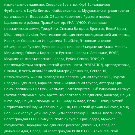
национальное единство, Северное Братство, Клуб Болельщиков
Футбольного Клуба Динамо, Файзрахманисты, Мусульманская религиозная
организация п. Боровский, Община Коренного Русского народа
Щелковского района, Правый сектор, УНА - УНСО, Украинская
повстанческая армия, Тризуб им. Степана Бандеры, Братство, Белый Крест,
Misanthropic division, Религиозное объединение последователей инглиизма,
Народная Социальная Инициатива, TulaSkins, Этнополитическое
объединение Русские, Русское национальное объединение Атака, Мечеть
Мирмамеда, Община Коренного Русского народа г. Астрахани, ВОЛЯ,
Меджлис крымскотатарского народа, Рубеж Севера, ТОЙС, О
противодействии экстремистской деятельности, РЕВТАТПОД, Артподготовка,
Штольц, В честь иконы Божией Матери Державная, Сектор 16,
Независимость, Фирма, Молодежная правозащитная группа МПГ, Курсом
Правды и Единения, Каракольская инициативная группа, Автоград Крю,
Союз Славянских Сил Руси, Алля-Аят, Благотворительный пансионат Ак Умут,
Русская республика Русь, Арестантское уголовное единство, Башкорт, Нация
и свобода, Нация и свобода, W.H.С., Фалунь Дафа, Иртыш Ultras, Русский
Патриотический клуб-Новокузнецк/РПК, Сибирский державный союз, Фонд
борьбы с коррупцией, Фонд защиты прав граждан, Штабы Навального,
Совет граждан СССР Прикубанского округа г. Краснодара, Мужское
государство, Народное объединение русского движения, Народное
движение Адат, Народный совет граждан РСФСР СССР Архангельской