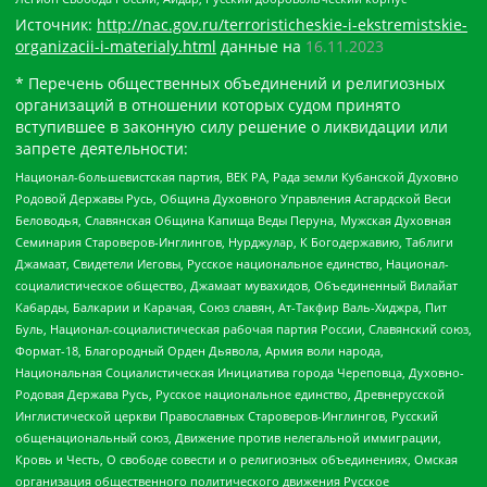
Источник:
http://nac.gov.ru/terroristicheskie-i-ekstremistskie-
organizacii-i-materialy.html
данные на
16.11.2023
* Перечень общественных объединений и религиозных
организаций в отношении которых судом принято
вступившее в законную силу решение о ликвидации или
запрете деятельности:
Национал-большевистская партия, ВЕК РА, Рада земли Кубанской Духовно
Родовой Державы Русь, Община Духовного Управления Асгардской Веси
Беловодья, Славянская Община Капища Веды Перуна, Мужская Духовная
Семинария Староверов-Инглингов, Нурджулар, К Богодержавию, Таблиги
Джамаат, Свидетели Иеговы, Русское национальное единство, Национал-
социалистическое общество, Джамаат мувахидов, Объединенный Вилайат
Кабарды, Балкарии и Карачая, Союз славян, Ат-Такфир Валь-Хиджра, Пит
Буль, Национал-социалистическая рабочая партия России, Славянский союз,
Формат-18, Благородный Орден Дьявола, Армия воли народа,
Национальная Социалистическая Инициатива города Череповца, Духовно-
Родовая Держава Русь, Русское национальное единство, Древнерусской
Инглистической церкви Православных Староверов-Инглингов, Русский
общенациональный союз, Движение против нелегальной иммиграции,
Кровь и Честь, О свободе совести и о религиозных объединениях, Омская
организация общественного политического движения Русское