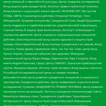
центр немецкой и европейской культуры, Центр гендерных исследований,
Фонд защиты прав граждан Штаб, Институт права и публичной политики,
Фонд борьбы с коррупцией, Альянс врачей, НАСИЛИЮ.НЕТ, Мы против
СПИДа, СВЕЧА, Гуманитарное действие, Открытый Петербург, Лига
Избирателей, Правовая инициатива, Гражданский Союз, Хасдей Ерушалаим,
Центр поддержки и содействия развитию средств массовой информации,
Горячая Линия, В защиту прав заключенных, Институт глобализации и
социальных движений, Центр социально-информационных инициатив
Действие, Благотворительный фонд охраны здоровья и защиты прав
граждан, Благотворительный фонд помощи осужденным и их семьям, Фонд
Тольятти, Новое время, Серебряная тайга, Так-Так-Так, Сова, центр Анна,
Проект Апрель, Самарская губерния, Эра здоровья, Мемориал,
Аналитический Центр Юрия Левады, Издательство Парк Гагарина, Фонд
имени Андрея Рылькова, Сфера, Центр СИБАЛЬТ, Уральская правозащитная
группа, Женщины Евразии, Институт прав человека, Фонд защиты гласности,
Российский исследовательский центр по правам человека,
Дальневосточный центр развития гражданских инициатив и социального
партнерства, Гражданское действие, Центр независимых социологических
исследований, Сутяжник, АКАДЕМИЯ ПО ПРАВАМ ЧЕЛОВЕКА, Центр развития
некоммерческих организаций, Частное учреждение в Калининграде Совета
Министров северных стран, Гражданское содействие, Трансперенси
Интернешнл-Р, Центр Защиты Прав Средств Массовой Информации,
Институт развития прессы - Сибирь, Частное учреждение в Санкт-