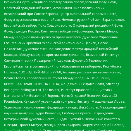
Всемирная организация по расследованию преследований Фалуньгун,
Пражский гражданский центр, Ассоциация школ политических
исследований при Совете Европы, Центр либеральной современности,
Форум русскоязычных европейцев, Немецко-русский обмен, Бард колледж,
Европейский выбор, Фонд Ходорковского, Оксфордский российский фонд,
Фонд Будущее России, Компания свободы информации, Проект Медиа,
Международное партнерство за права человека, Духовное Управление
Евангельских Христиан Украинской Христианской Церкви, Новое
Поколение, Духовное Учебное Заведение Международный Библейский
Колледж, Международное христианское движение, Всемирный Институт
Саентологических Предприятий, Церковь Духовной Технологии,
Европейская сеть организаций по наблюдению за выборами, Республика
Польша, СВОБОДНЫЙ ИДЕЛЬ-УРАЛ, Ассоциация развития журналистики,
IStories fonds, Королевский Институт Международных Отношений,
КРИМСЬКА ПРАВОЗАХИСНА ГРУПА, Фонд имени Генриха Бёлля, Stichting
Bellingcat, Bellingcat Ltd, The Insider, Институт правовой инициативы
Центральной и Восточной Европы, Фонд Открытой Эстонии, Calvert 22
Foundation, Канадский украинский конгресс, Институт Макдональда-Лорье,
Украинская национальная федерация Канады, Декабристы, Международный
научный центр им Вудро Вильсона, Свободная пресса, Возрождение,
Всеукраинский духовный центр , Риддл, Русский антивоенный комитет в
Швеции, Проект Медуза, Фонд Андрея Сахарова, Форум свободной России,
Лига Свободных Наций, Transparеncy International, Форум Свободных