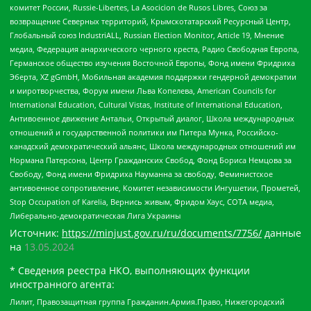
комитет России, Russie-Libertes, La Asocicion de Rusos Libres, Союз за
возвращение Северных территорий, Крымскотатарский Ресурсный Центр,
Глобальный союз IndustriALL, Russian Election Monitor, Article 19, Мнение
медиа, Федерация анархического черного креста, Радио Свободная Европа,
Германское общество изучения Восточной Европы, Фонд имени Фридриха
Эберта, XZ gGmbH, Мобильная академия поддержки гендерной демократии
и миротворчества, Форум имени Льва Копелева, American Councils for
International Education, Cultural Vistas, Institute of International Education,
Антивоенное движение Антальи, Открытый диалог, Школа международных
отношений и государственной политики им Питера Мунка, Российско-
канадский демократический альянс, Школа международных отношений им
Нормана Патерсона, Центр Гражданских Свобод, Фонд Бориса Немцова за
Свободу, Фонд имени Фридриха Науманна за свободу, Феминистское
антивоенное сопротивление, Комитет независимости Ингушетии, Прометей,
Stop Occupation of Karelia, Вернись живым, Фридом Хаус, СОТА медиа,
Либерально-демократическая Лига Украины
Источник:
https://minjust.gov.ru/ru/documents/7756/
данные
на
13.05.2024
* Сведения реестра НКО, выполняющих функции
иностранного агента:
Лилит, Правозащитная группа Гражданин.Армия.Право, Нижегородский