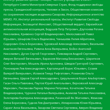
Петербурге Совета Министров Северных Стран, Фонд поддержки свободы
прессы, Гражданский контроль, Человек и Закон, Общественная комиссия
по сохранению наследия академика Сахарова, Информационное агентство
МЕМО. РУ, Институт региональной прессы, Институт Развития Свободы
Информации, Экозащита!-Женсовет, Общественный вердикт, Евразийская
антимонопольная ассоциация, Бедушев Петр Петрович, Дзугкоева Регина
Николаевна, Кривенко Сергей Владимирович, Милославский Павел
Юрьевич, Шнырова Ольга Вадимовна, Чанышева Лилия Айратовна,
Сидорович Ольга Борисовна, Туровский Александр Алексеевич, Васильева
Анастасия Евгеньевна, Ривина Анна Валерьевна, Бойко Анатолий
Николаевич, Дугин Сергей Георгиевич, Пивоваров Андрей Сергеевич,
Аверин Виталий Евгеньевич, Барахоев Магомед Бекханович, Шарипков
Олег Викторович, Мошель Ирина Ароновна, Шведов Григорий Сергеевич,
Пономарев Лев Александрович, Каргалицкий Борис Юльевич, Созаев
Валерий Валерьевич, Исламов Тимур Рифгатович, Романова Ольга
Евгеньевна, Щаров Сергей Алексадрович, Цирульников Борис Альбертович,
Гасан Ольга Павловна, Паутов Юрий Анатольевич, Верховский Александр
Маркович, Пислакова-Паркер Марина Петровна, Кочеткова Татьяна
Владимировна, Чуркина Наталья Валерьевна, Акимова Татьяна Николаевна,
Золотарева Екатерина Александровна, Рачинский Ян Збигневич, Жемкова
Елена Борисовна, Гудков Лев Дмитриевич, Илларионова Юлия Юрьевна,
Саранг Анна Васильевна, Захарова Светлана Сергеевна, Аверин Владимир