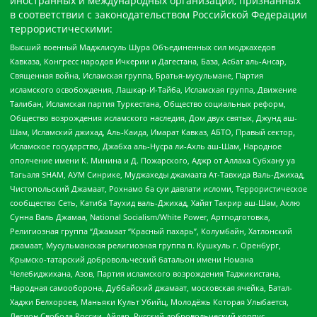
иностранных и международных организаций, признанных
в соответствии с законодательством Российской Федерации
террористическими:
Высший военный Маджлисуль Шура Объединенных сил моджахедов
Кавказа, Конгресс народов Ичкерии и Дагестана, База, Асбат аль-Ансар,
Священная война, Исламская группа, Братья-мусульмане, Партия
исламского освобождения, Лашкар-И-Тайба, Исламская группа, Движение
Талибан, Исламская партия Туркестана, Общество социальных реформ,
Общество возрождения исламского наследия, Дом двух святых, Джунд аш-
Шам, Исламский джихад, Аль-Каида, Имарат Кавказ, АБТО, Правый сектор,
Исламское государство, Джабха аль-Нусра ли-Ахль аш-Шам, Народное
ополчение имени К. Минина и Д. Пожарского, Аджр от Аллаха Субхану уа
Тагьаля SHAM, АУМ Синрике, Муджахеды джамаата Ат-Тавхида Валь-Джихад,
Чистопольский Джамаат, Рохнамо ба суи давлати исломи, Террористическое
сообщество Сеть, Катиба Таухид валь-Джихад, Хайят Тахрир аш-Шам, Ахлю
Сунна Валь Джамаа, National Socialism/White Power, Артподготовка,
Религиозная группа “Джамаат “Красный пахарь”, Колумбайн, Хатлонский
джамаат, Мусульманская религиозная группа п. Кушкуль г. Оренбург,
Крымско-татарский добровольческий батальон имени Номана
Челебиджихана, Азов, Партия исламского возрождения Таджикистана,
Народная самооборона, Дуббайский джамаат, московская ячейка, Батал-
Хаджи Белхороев, Маньяки Культ Убийц, Молодёжь Которая Улыбается,
Легион Свобода России, Айдар, Русский добровольческий корпус