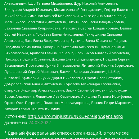
Анатольевич, Щур Татьяна Михайловна, Щур Николай Алексеевич,
Блинушов Андрей Юрьевич, Мосин Алексей Геннадьевич, Гефтер Валентин
Михайлович, Симонов Алексей Кириллович, Флиге Ирина Анатольевна,
Мельникова Валентина Дмитриевна, Вититинова Елена Владимировна,
Баженова Светлана Куприяновна, Максимов Сергей Владимирович, Беляев
Сергей Иванович, Голубева Елена Николаевна, Ганнушкина Светлана
Алексеевна, Закс Елена Владимировна, Буртина Елена Юрьевна, Гендель
Людмила Залмановна, Кокорина Екатерина Алексеевна, Шуманов Илья
Вячеславович, Арапова Галина Юрьевна, Свечников Анатолий Мариевич,
Прохоров Вадим Юрьевич, Шахова Елена Владимировна, Подузов Сергей
Васильевич, Протасова Ирина Вячеславовна, Литинский Леонид Борисович,
Лукашевский Сергей Маркович, Бахмин Вячеслав Иванович, Шабад
Анатолий Ефимович, Сухих Дарья Николаевна, Орлов Олег Петрович,
Добровольская Анна Дмитриевна, Королева Александра Евгеньевна,
Смирнов Владимир Александрович, Вицин Сергей Ефимович, Золотухин
Борис Андреевич, Левинсон Лев Семенович, Локшина Татьяна Иосифовна,
Орлов Олег Петрович, Полякова Мара Федоровна, Резник Генри Маркович,
Захаров Герман Константинович
Источник:
http://unro.minjust.ru/NKOForeignAgent.aspx
данные на
24.03.2022
* Единый федеральный список организаций, в том числе