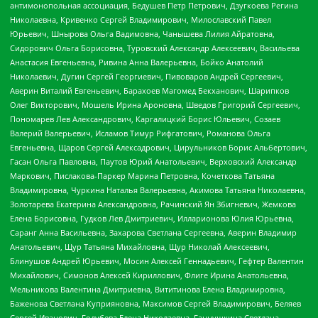
антимонопольная ассоциация, Бедушев Петр Петрович, Дзугкоева Регина
Николаевна, Кривенко Сергей Владимирович, Милославский Павел
Юрьевич, Шнырова Ольга Вадимовна, Чанышева Лилия Айратовна,
Сидорович Ольга Борисовна, Туровский Александр Алексеевич, Васильева
Анастасия Евгеньевна, Ривина Анна Валерьевна, Бойко Анатолий
Николаевич, Дугин Сергей Георгиевич, Пивоваров Андрей Сергеевич,
Аверин Виталий Евгеньевич, Барахоев Магомед Бекханович, Шарипков
Олег Викторович, Мошель Ирина Ароновна, Шведов Григорий Сергеевич,
Пономарев Лев Александрович, Каргалицкий Борис Юльевич, Созаев
Валерий Валерьевич, Исламов Тимур Рифгатович, Романова Ольга
Евгеньевна, Щаров Сергей Алексадрович, Цирульников Борис Альбертович,
Гасан Ольга Павловна, Паутов Юрий Анатольевич, Верховский Александр
Маркович, Пислакова-Паркер Марина Петровна, Кочеткова Татьяна
Владимировна, Чуркина Наталья Валерьевна, Акимова Татьяна Николаевна,
Золотарева Екатерина Александровна, Рачинский Ян Збигневич, Жемкова
Елена Борисовна, Гудков Лев Дмитриевич, Илларионова Юлия Юрьевна,
Саранг Анна Васильевна, Захарова Светлана Сергеевна, Аверин Владимир
Анатольевич, Щур Татьяна Михайловна, Щур Николай Алексеевич,
Блинушов Андрей Юрьевич, Мосин Алексей Геннадьевич, Гефтер Валентин
Михайлович, Симонов Алексей Кириллович, Флиге Ирина Анатольевна,
Мельникова Валентина Дмитриевна, Вититинова Елена Владимировна,
Баженова Светлана Куприяновна, Максимов Сергей Владимирович, Беляев
Сергей Иванович, Голубева Елена Николаевна, Ганнушкина Светлана