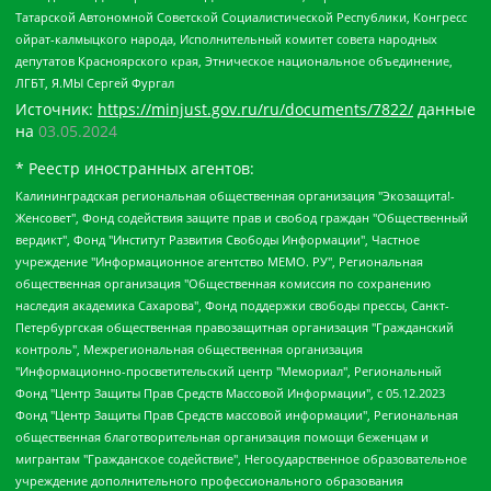
Татарской Автономной Советской Социалистической Республики, Конгресс
ойрат-калмыцкого народа, Исполнительный комитет совета народных
депутатов Красноярского края, Этническое национальное объединение,
ЛГБТ, Я.МЫ Сергей Фургал
Источник:
https://minjust.gov.ru/ru/documents/7822/
данные
на
03.05.2024
* Реестр иностранных агентов:
Калининградская региональная общественная организация "Экозащита!-Женсовет", Фонд содействия защите прав и свобод граждан "Общественный вердикт", Фонд "Институт Развития Свободы Информации", Частное учреждение "Информационное агентство МЕМО. РУ", Региональная общественная организация "Общественная комиссия по сохранению наследия академика Сахарова", Фонд поддержки свободы прессы, Санкт-Петербургская общественная правозащитная организация "Гражданский контроль", Межрегиональная общественная организация "Информационно-просветительский центр "Мемориал", Региональный Фонд "Центр Защиты Прав Средств Массовой Информации", с 05.12.2023 Фонд "Центр Защиты Прав Средств массовой информации", Региональная общественная благотворительная организация помощи беженцам и мигрантам "Гражданское содействие", Негосударственное образовательное учреждение дополнительного профессионального образования (повышение квалификации) специалистов "АКАДЕМИЯ ПО ПРАВАМ ЧЕЛОВЕКА", Свердловская региональная общественная организация "Сутяжник", Автономная некоммерческая организация "Центр независимых социологических исследований", Союз общественных объединений "Российский исследовательский центр по правам человека", Региональное общественное учреждение научно-информационный центр "МЕМОРИАЛ", Некоммерческая организация "Фонд защиты гласности", Автономная некоммерческая организация "Институт прав человека", Городская общественная организация "Екатеринбургское общество "МЕМОРИАЛ", Городская общественная организация "Рязанское историко-просветительское и правозащитное общество "Мемориал" (Рязанский Мемориал), Челябинский региональный орган общественной самодеятельности – женское общественное объединение "Женщины Евразии", Челябинский региональный орган общественной самодеятельности "Уральская правозащитная группа", Фонд содействия защите здоровья и социальной справедливости имени Андрея Рылькова, Автономная Некоммерческая Организация "Аналитический Центр Юрия Левады", Автономная некоммерческая организация социальной поддержки населения "Проект Апрель", Региональная общественная организация помощи женщинам и детям, находящимся в кризисной ситуации "Информационно-методический центр "Анна", Фонд содействия развитию массовых коммуникаций и правовому просвещению "Так-так-Так", Фонд содействия устойчивому развитию "Серебряная тайга", Свердловский региональный общественный фонд социальных проектов "Новое время", "Idel.Реалии", Кавказ.Реалии, Крым.Реалии, Телеканал Настоящее Время, Татаро-башкирская служба Радио Свобода (Azatliq Radiosi), Радио Свободная Европа/Радио Свобода (PCE/PC), "Сибирь.Реалии", "Фактограф", Благотворительный фонд помощи осужденным и их семьям, Автономная некоммерческая организация "Институт глобализации и социальных движений", Фонд "В защиту прав заключенных", Частное учреждение "Центр поддержки и содействия развитию средств массовой информации", Пензенский региональный общественный благотворительный фонд "Гражданский союз", "Север.Реалии", Некоммерческая организация Фонд "Правовая инициатива", Общество с ограниченной ответственностью "Радио Свободная Европа/Радио Свобода", Чешское информационное агентство "MEDIUM-ORIENT", Красноярская региональная общественная организация "Мы против СПИДа", Камалягин Денис Николаевич, Маркелов Сергей Евгеньевич, Пономарев Лев Александрович, Савицкая Людмила Алексеевна, Автономная некоммерческая организация "Центр по работе с проблемой насилия "НАСИЛИЮ.НЕТ", Межрегиональный профессиональный союз работников здравоохранения "Альянс врачей", Юридическое лицо, зарегистрированное в Латвийской Республике, SIA "Medusa Project" (регистрационный номер 40103797863, дата регистрации 10.06.2014), Некоммерческая организация "Фонд по борьбе с коррупцией", Автономная некоммерческая организация "Институт права и публичной политики", Баданин Роман Сергеевич, Гликин Максим Александрович, Железнова Мария Михайловна, Лукьянова Юлия Сергеевна, Маетная Елизавета Витальевна, Маняхин Петр Борисович, Чуракова Ольга Владимировна, Ярош Юлия Петровна, Юридическое лицо "The Insider SIA", зарегистрированное в Риге, Латвийская Республика (дата регистрации 26.06.2015), являющееся администратором доменного имени интернет-издания "The Insider SIA", https://theins.ru, Постернак Алексей Евгеньевич, Рубин Михаил Аркадьевич, Анин Роман Александрович, Юридическое лицо Istories fonds, зарегистрированное в Латвийской Республике (регистрационный номер 50008295751, дата регистрации 24.02.2020), Великовский Дмитрий Александрович, Долинина Ирина Николаевна, Мароховская Алеся Алексеевна, Шлейнов Роман Юрьевич, Шмагун Олеся Валентиновна, Общество с ограниченной ответственностью "Альтаир 2021", Общество с ограниченной ответственностью "Вега 2021", Общество с ограниченной ответственностью "Главный редактор 2021", Общество с ограниченной ответственностью "Ромашки монолит", Важенков Артем Валерьевич, Ивановская областная общественная организация "Центр гендерных исследований", Гурман Юрий Альбертович, Медиапроект "ОВД-Инфо", Егоров Владимир Владимирович, Жилинский Владимир Александрович, Общество с ограниченной ответственностью "ЗП", Иванова София Юрьевна, Карезина Инна Павловна, Кильтау Екатерина Викторовна, Петров Алексей Викторович, Пискунов Сергей Евгеньевич, Смирнов Сергей Сергеевич, Тихонов Михаил Сергеевич, Общество с ограниченной ответственностью "ЖУРНАЛИСТ-ИНОСТРАННЫЙ АГЕНТ", Арапова Галина Юрьевна, Вольтская Татьяна Анатольевна, Американская компания "Mason G.E.S. Anonymous Foundation" (США), являющаяся владельцем интернет-издания https://mnews.world/, Компания "Stichting Bellingcat", зарегистрированная в Нидерландах (дата регистрации 11.07.2018), Захаров Андрей Вячеславович, Клепиковская Екатерина Дмитриевна, Общество с ограниченной ответственностью "МЕМО", Перл Роман Александрович, Симонов Евгений Алексеевич, Соловьева Елена Анатольевна, Сотников Даниил Владимирович, Сурначева Елизавета Дмитриевна, Автономная некоммерческая организация по защите прав человека и информированию населения "Якутия – Наше Мнение", Общество с ограниченной ответственностью "Москоу диджитал медиа", с 26.01.2023 Общество с ограниченной ответственностью "Чайка Белые сады", Ветошкина Валерия Валерьевна, Заговора Максим Александрович, Межрегиональное общественное движение "Российская ЛГБТ - сеть", Оленичев Максим Владимирович, Павлов Иван Юрьевич, Скворцова Елена Сергеевна, Общество с ограниченной ответственностью "Как бы инагент", Кочетков Игорь Викторович, Общество с ограниченной ответственностью "Честные выборы", Еланчик Олег Александрович, Общество с ограниченной ответственностью "Нобелевский призыв", Гималова Регина Эмилевна, Григорьев Андрей Валерьевич, Григорьева Алина Александровна, Ассоциация по содействию защите прав призывников, альтернативнослужащих и военнослужащих "Правозащитная группа "Гражданин.Армия.Право", Хисамова Регина Фаритовна, Автономная некоммерческая организация по реализации социально-правовых программ "Лилит", Дальневосточное общественное движение "Маяк", Санкт-Петербургская ЛГБТ-инициативная группа "Выход", Инициативная группа ЛГБТ+ "Реверс", Алексеев Андрей Викторович, Бекбулатова Таисия Львовна, Беляев Иван Михайлович, Владыкина Елена Сергеевна, Гельман Марат Александрович, Никульшина Вероника Юрьевна, Толоконникова Надежда Андреевна, Шендерович Виктор Анатольевич, Общество с ограниченной ответственностью "Данное сообщение", Общество с ограниченной ответственностью Издательский дом "Новая глава", Айнбиндер Александра Александровна, Московский комьюнити-центр для ЛГБТ+инициатив, Благотворительный фонд развития филантропии, Deutsche Welle (Германия, Kurt-Schumacher-Strasse 3, 53113 Bonn), Борзунова Мария Михайловна, Воробьев Виктор Викторович, Голубева Анна Львовна, Константинова Алла Михайловна, Малкова Ирина Владимировна, Мурадов Мурад Абдулгалимович, Осетинская Елизавета Николаевна, Понасенков Евгений Николаевич, Ганапольский Матвей Юрьевич, Киселев Евгений Алексеевич, Борухович Ирина Григорьевна, Дремин Иван Тимофеевич, Дубровский Дмитрий Викторович, Красноярская региональная общественная организация поддержки и развития альтернативных образовательных технологий и межкультурных коммуникаций "ИНТЕРРА", Маяковская Екатерина Алексеевна, Фейгин Марк Захарович, Филимонов Андрей Викторович, Дзугкоева Регина Николаевна, Доброхотов Роман Александрович, Дудь Юрий Александрович, Елкин Сергей Владимирович, Кругликов Кирилл Игоревич, Сабунаева Мария Леонидовна, Семенов Алексей Владимирович, Шаинян Карен Багратович, Шульман Екатерина Михайловна, Асафьев Артур Валерьевич, Вахштайн Виктор Семенович, Венедиктов Алексей Алексеевич, Лушникова Екатерина Евгеньевна, Волков Леонид Михайлович, Невзоров Александр Глебович, Пархоменко Сергей Борисович, Сироткин Ярослав Николаевич, Кара-Мурза Владимир Владимирович, Баранова Наталья Владимировна, Гозман Леонид Яковлевич, Кагарлицкий Борис Юльевич, Климарев Михаил Валерьевич, Милов Владимир Станиславович, Автономная некоммерческая организация Краснодарский центр современного искусства "Типография", Моргенштерн Алишер Тагирович, Соболь Любовь Эдуардовна, Общество с ограниченной ответственностью "ЛИЗА НОРМ", Каспаров Гарри Кимович, Ходорковский Михаил Борисович, Общество с ограниченной ответственностью "Апрельские тезисы", Данилович Ирина Брониславовна, Кашин Олег Владимирович, Петров Николай Владимирович, Пивоваров Алексей Владимирович, Соколов Михаил Владимирович, Цветкова Юлия Владимировна, Чичваркин Евгений Александрович, Комитет против пыток/Команда против пыток, Общество с ограниченной ответственностью "Первый научный", Общество с ограниченной ответственностью "Вертолет и ко", Белоцерковская Вероника Борисовна, Кац Максим Евгеньевич, Лазарева Татьяна Юрьевна, Шаведдинов Руслан Табризович, Яшин Илья Валерьевич, Общество с ограниченной ответственностью "Иноагент ААВ", Алешковский Дмитрий Петрович, Альбац Евгения Марковна, Быков Дмитрий Львович, Галямина Юлия Евгеньевна, Лойко Сергей Леонидович, Мартынов Кирилл Константинович, Медведев Сергей Александрович, Крашенинников Федор Геннадиевич, Гордеева Катерина Вл