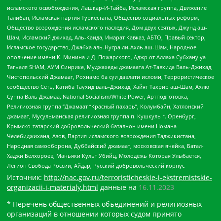
исламского освобождения, Лашкар-И-Тайба, Исламская группа, Движение
Талибан, Исламская партия Туркестана, Общество социальных реформ,
Общество возрождения исламского наследия, Дом двух святых, Джунд аш-
Шам, Исламский джихад, Аль-Каида, Имарат Кавказ, АБТО, Правый сектор,
Исламское государство, Джабха аль-Нусра ли-Ахль аш-Шам, Народное
ополчение имени К. Минина и Д. Пожарского, Аджр от Аллаха Субхану уа
Тагьаля SHAM, АУМ Синрике, Муджахеды джамаата Ат-Тавхида Валь-Джихад,
Чистопольский Джамаат, Рохнамо ба суи давлати исломи, Террористическое
сообщество Сеть, Катиба Таухид валь-Джихад, Хайят Тахрир аш-Шам, Ахлю
Сунна Валь Джамаа, National Socialism/White Power, Артподготовка,
Религиозная группа “Джамаат “Красный пахарь”, Колумбайн, Хатлонский
джамаат, Мусульманская религиозная группа п. Кушкуль г. Оренбург,
Крымско-татарский добровольческий батальон имени Номана
Челебиджихана, Азов, Партия исламского возрождения Таджикистана,
Народная самооборона, Дуббайский джамаат, московская ячейка, Батал-
Хаджи Белхороев, Маньяки Культ Убийц, Молодёжь Которая Улыбается,
Легион Свобода России, Айдар, Русский добровольческий корпус
Источник:
http://nac.gov.ru/terroristicheskie-i-ekstremistskie-
organizacii-i-materialy.html
данные на
16.11.2023
* Перечень общественных объединений и религиозных
организаций в отношении которых судом принято