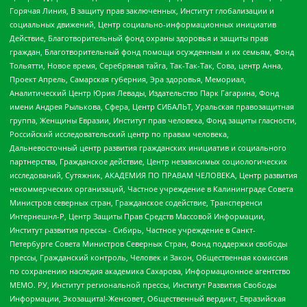
Горячая Линия, В защиту прав заключенных, Институт глобализации и
социальных движений, Центр социально-информационных инициатив
Действие, Благотворительный фонд охраны здоровья и защиты прав
граждан, Благотворительный фонд помощи осужденным и их семьям, Фонд
Тольятти, Новое время, Серебряная тайга, Так-Так-Так, Сова, центр Анна,
Проект Апрель, Самарская губерния, Эра здоровья, Мемориал,
Аналитический Центр Юрия Левады, Издательство Парк Гагарина, Фонд
имени Андрея Рылькова, Сфера, Центр СИБАЛЬТ, Уральская правозащитная
группа, Женщины Евразии, Институт прав человека, Фонд защиты гласности,
Российский исследовательский центр по правам человека,
Дальневосточный центр развития гражданских инициатив и социального
партнерства, Гражданское действие, Центр независимых социологических
исследований, Сутяжник, АКАДЕМИЯ ПО ПРАВАМ ЧЕЛОВЕКА, Центр развития
некоммерческих организаций, Частное учреждение в Калининграде Совета
Министров северных стран, Гражданское содействие, Трансперенси
Интернешнл-Р, Центр Защиты Прав Средств Массовой Информации,
Институт развития прессы - Сибирь, Частное учреждение в Санкт-
Петербурге Совета Министров Северных Стран, Фонд поддержки свободы
прессы, Гражданский контроль, Человек и Закон, Общественная комиссия
по сохранению наследия академика Сахарова, Информационное агентство
МЕМО. РУ, Институт региональной прессы, Институт Развития Свободы
Информации, Экозащита!-Женсовет, Общественный вердикт, Евразийская