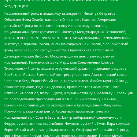
Федерации:
Национальный фонд в поддержку демократии, Институт Открытое
Общество Фонд Содействия, Фонд Открытое общество, Американо-
российский фонд по экономическому и правовому развитию,
Национальный Демократический Институт Международных Отношений,
MEDIA DEVELOPMENT INVESTMENT FUND, Международный Республиканский
Институт, Открытая Россия, Институт современной России, Черноморский
фонд регионального сотрудничества, Европейская Платформа за
Демократические Выборы, Международный центр электоральных
исследований, Германский фонд Маршалла Соединенных Штатов,
Тихоокеанский центр защиты окружающей среды и природных ресурсов,
Свободная Россия, Всемирный конгресс украинцев, Атлантический совет,
Человек в беде, Европейский фонд за демократию, Джеймстаунский фонд,
Прожект Хармони, Родники дракона, Врачи против насильственного
извлечения органов, Фалунь Дафа, Друзья Фалуньгун, Фалуньгун, Коалиция
по расследованию преследования в отношении Фалуньгун в Китае,
Всемирная организация по расследованию преследований Фалуньгун,
Пражский гражданский центр, Ассоциация школ политических
исследований при Совете Европы, Центр либеральной современности,
Форум русскоязычных европейцев, Немецко-русский обмен, Бард колледж,
Европейский выбор, Фонд Ходорковского, Оксфордский российский фонд,
Фонд Будущее России, Компания свободы информации, Проект Медиа,