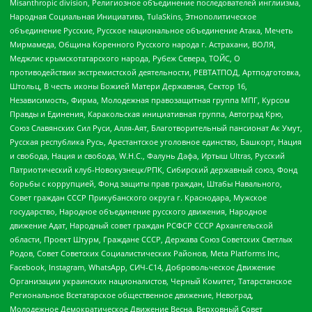
Misanthropic division, Религиозное объединение последователей инглиизма,
Народная Социальная Инициатива, TulaSkins, Этнополитическое
объединение Русские, Русское национальное объединение Атака, Мечеть
Мирмамеда, Община Коренного Русского народа г. Астрахани, ВОЛЯ,
Меджлис крымскотатарского народа, Рубеж Севера, ТОЙС, О
противодействии экстремистской деятельности, РЕВТАТПОД, Артподготовка,
Штольц, В честь иконы Божией Матери Державная, Сектор 16,
Независимость, Фирма, Молодежная правозащитная группа МПГ, Курсом
Правды и Единения, Каракольская инициативная группа, Автоград Крю,
Союз Славянских Сил Руси, Алля-Аят, Благотворительный пансионат Ак Умут,
Русская республика Русь, Арестантское уголовное единство, Башкорт, Нация
и свобода, Нация и свобода, W.H.С., Фалунь Дафа, Иртыш Ultras, Русский
Патриотический клуб-Новокузнецк/РПК, Сибирский державный союз, Фонд
борьбы с коррупцией, Фонд защиты прав граждан, Штабы Навального,
Совет граждан СССР Прикубанского округа г. Краснодара, Мужское
государство, Народное объединение русского движения, Народное
движение Адат, Народный совет граждан РСФСР СССР Архангельской
области, Проект Штурм, Граждане СССР, Держава Союз Советских Светлых
Родов, Совет Советских Социалистических Районов, Meta Platforms Inc,
Facebook, Instagram, WhatsApp, СИЧ-С14, Добровольческое Движение
Организации украинских националистов, Черный Комитет, Татарстанское
Региональное Всетатарское общественное движение, Невоград,
Молодежное Демократическое Движение Весна, Верховный Совет