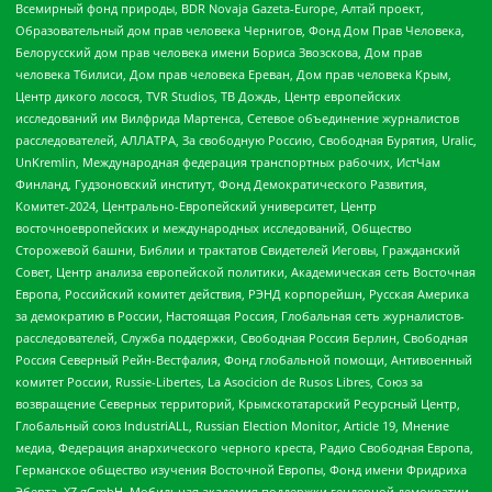
Всемирный фонд природы, BDR Novaja Gazeta-Europe, Алтай проект,
Образовательный дом прав человека Чернигов, Фонд Дом Прав Человека,
Белорусский дом прав человека имени Бориса Звозскова, Дом прав
человека Тбилиси, Дом прав человека Ереван, Дом прав человека Крым,
Центр дикого лосося, TVR Studios, ТВ Дождь, Центр европейских
исследований им Вилфрида Мартенса, Сетевое объединение журналистов
расследователей, АЛЛАТРА, За свободную Россию, Свободная Бурятия, Uralic,
UnKremlin, Международная федерация транспортных рабочих, ИстЧам
Финланд, Гудзоновский институт, Фонд Демократического Развития,
Комитет-2024, Центрально-Европейский университет, Центр
восточноевропейских и международных исследований, Общество
Сторожевой башни, Библии и трактатов Свидетелей Иеговы, Гражданский
Совет, Центр анализа европейской политики, Академическая сеть Восточная
Европа, Российский комитет действия, РЭНД корпорейшн, Русская Америка
за демократию в России, Настоящая Россия, Глобальная сеть журналистов-
расследователей, Служба поддержки, Свободная Россия Берлин, Свободная
Россия Северный Рейн-Вестфалия, Фонд глобальной помощи, Антивоенный
комитет России, Russie-Libertes, La Asocicion de Rusos Libres, Союз за
возвращение Северных территорий, Крымскотатарский Ресурсный Центр,
Глобальный союз IndustriALL, Russian Election Monitor, Article 19, Мнение
медиа, Федерация анархического черного креста, Радио Свободная Европа,
Германское общество изучения Восточной Европы, Фонд имени Фридриха
Эберта, XZ gGmbH, Мобильная академия поддержки гендерной демократии