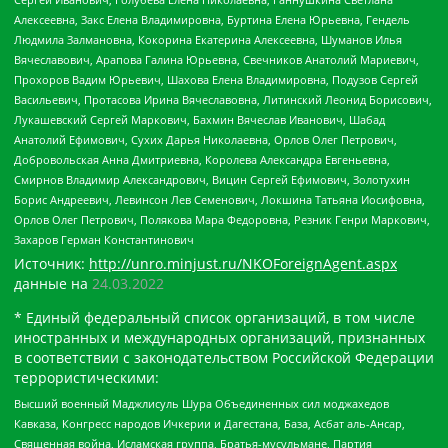
Алексеевна, Закс Елена Владимировна, Буртина Елена Юрьевна, Гендель
Людмила Залмановна, Кокорина Екатерина Алексеевна, Шуманов Илья
Вячеславович, Арапова Галина Юрьевна, Свечников Анатолий Мариевич,
Прохоров Вадим Юрьевич, Шахова Елена Владимировна, Подузов Сергей
Васильевич, Протасова Ирина Вячеславовна, Литинский Леонид Борисович,
Лукашевский Сергей Маркович, Бахмин Вячеслав Иванович, Шабад
Анатолий Ефимович, Сухих Дарья Николаевна, Орлов Олег Петрович,
Добровольская Анна Дмитриевна, Королева Александра Евгеньевна,
Смирнов Владимир Александрович, Вицин Сергей Ефимович, Золотухин
Борис Андреевич, Левинсон Лев Семенович, Локшина Татьяна Иосифовна,
Орлов Олег Петрович, Полякова Мара Федоровна, Резник Генри Маркович,
Захаров Герман Константинович
Источник:
http://unro.minjust.ru/NKOForeignAgent.aspx
данные на
24.03.2022
* Единый федеральный список организаций, в том числе
иностранных и международных организаций, признанных
в соответствии с законодательством Российской Федерации
террористическими:
Высший военный Маджлисуль Шура Объединенных сил моджахедов
Кавказа, Конгресс народов Ичкерии и Дагестана, База, Асбат аль-Ансар,
Священная война, Исламская группа, Братья-мусульмане, Партия