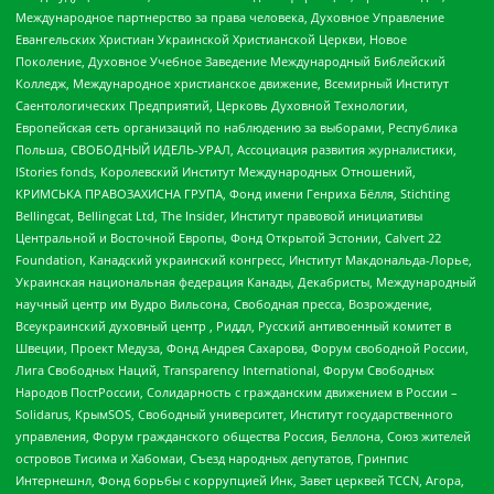
Международное партнерство за права человека, Духовное Управление
Евангельских Христиан Украинской Христианской Церкви, Новое
Поколение, Духовное Учебное Заведение Международный Библейский
Колледж, Международное христианское движение, Всемирный Институт
Саентологических Предприятий, Церковь Духовной Технологии,
Европейская сеть организаций по наблюдению за выборами, Республика
Польша, СВОБОДНЫЙ ИДЕЛЬ-УРАЛ, Ассоциация развития журналистики,
IStories fonds, Королевский Институт Международных Отношений,
КРИМСЬКА ПРАВОЗАХИСНА ГРУПА, Фонд имени Генриха Бёлля, Stichting
Bellingcat, Bellingcat Ltd, The Insider, Институт правовой инициативы
Центральной и Восточной Европы, Фонд Открытой Эстонии, Calvert 22
Foundation, Канадский украинский конгресс, Институт Макдональда-Лорье,
Украинская национальная федерация Канады, Декабристы, Международный
научный центр им Вудро Вильсона, Свободная пресса, Возрождение,
Всеукраинский духовный центр , Риддл, Русский антивоенный комитет в
Швеции, Проект Медуза, Фонд Андрея Сахарова, Форум свободной России,
Лига Свободных Наций, Transparеncy International, Форум Свободных
Народов ПостРоссии, Солидарность с гражданским движением в России –
Solidarus, КрымSOS, Свободный университет, Институт государственного
управления, Форум гражданского общества Россия, Беллона, Союз жителей
островов Тисима и Хабомаи, Съезд народных депутатов, Гринпис
Интернешнл, Фонд борьбы с коррупцией Инк, Завет церквей TCCN, Агора,