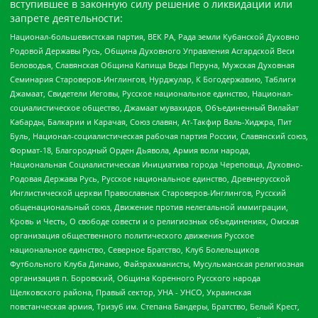
вступившее в законную силу решение о ликвидации или
запрете деятельности:
Национал-большевистская партия, ВЕК РА, Рада земли Кубанской Духовно
Родовой Державы Русь, Община Духовного Управления Асгардской Веси
Беловодья, Славянская Община Капища Веды Перуна, Мужская Духовная
Семинария Староверов-Инглингов, Нурджулар, К Богодержавию, Таблиги
Джамаат, Свидетели Иеговы, Русское национальное единство, Национал-
социалистическое общество, Джамаат мувахидов, Объединенный Вилайат
Кабарды, Балкарии и Карачая, Союз славян, Ат-Такфир Валь-Хиджра, Пит
Буль, Национал-социалистическая рабочая партия России, Славянский союз,
Формат-18, Благородный Орден Дьявола, Армия воли народа,
Национальная Социалистическая Инициатива города Череповца, Духовно-
Родовая Держава Русь, Русское национальное единство, Древнерусской
Инглистической церкви Православных Староверов-Инглингов, Русский
общенациональный союз, Движение против нелегальной иммиграции,
Кровь и Честь, О свободе совести и о религиозных объединениях, Омская
организация общественного политического движения Русское
национальное единство, Северное Братство, Клуб Болельщиков
Футбольного Клуба Динамо, Файзрахманисты, Мусульманская религиозная
организация п. Боровский, Община Коренного Русского народа
Щелковского района, Правый сектор, УНА - УНСО, Украинская
повстанческая армия, Тризуб им. Степана Бандеры, Братство, Белый Крест,