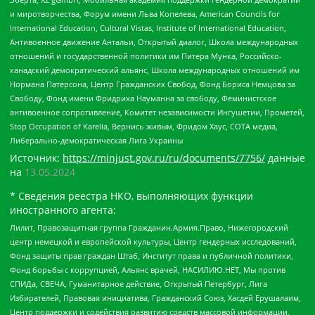
и миротворчества, Форум имени Льва Копелева, American Councils for
International Education, Cultural Vistas, Institute of International Education,
Антивоенное движение Антальи, Открытый диалог, Школа международных
отношений и государственной политики им Питера Мунка, Российско-
канадский демократический альянс, Школа международных отношений им
Нормана Патерсона, Центр Гражданских Свобод, Фонд Бориса Немцова за
Свободу, Фонд имени Фридриха Науманна за свободу, Феминистское
антивоенное сопротивление, Комитет независимости Ингушетии, Прометей,
Stop Occupation of Karelia, Вернись живым, Фридом Хаус, СОТА медиа,
Либерально-демократическая Лига Украины
Источник:
https://minjust.gov.ru/ru/documents/7756/
данные
на
13.05.2024
* Сведения реестра НКО, выполняющих функции
иностранного агента:
Лилит, Правозащитная группа Гражданин.Армия.Право, Нижегородский
центр немецкой и европейской культуры, Центр гендерных исследований,
Фонд защиты прав граждан Штаб, Институт права и публичной политики,
Фонд борьбы с коррупцией, Альянс врачей, НАСИЛИЮ.НЕТ, Мы против
СПИДа, СВЕЧА, Гуманитарное действие, Открытый Петербург, Лига
Избирателей, Правовая инициатива, Гражданский Союз, Хасдей Ерушалаим,
Центр поддержки и содействия развитию средств массовой информации,