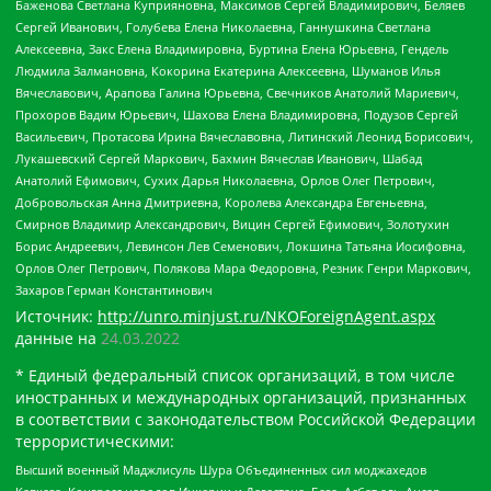
Баженова Светлана Куприяновна, Максимов Сергей Владимирович, Беляев
Сергей Иванович, Голубева Елена Николаевна, Ганнушкина Светлана
Алексеевна, Закс Елена Владимировна, Буртина Елена Юрьевна, Гендель
Людмила Залмановна, Кокорина Екатерина Алексеевна, Шуманов Илья
Вячеславович, Арапова Галина Юрьевна, Свечников Анатолий Мариевич,
Прохоров Вадим Юрьевич, Шахова Елена Владимировна, Подузов Сергей
Васильевич, Протасова Ирина Вячеславовна, Литинский Леонид Борисович,
Лукашевский Сергей Маркович, Бахмин Вячеслав Иванович, Шабад
Анатолий Ефимович, Сухих Дарья Николаевна, Орлов Олег Петрович,
Добровольская Анна Дмитриевна, Королева Александра Евгеньевна,
Смирнов Владимир Александрович, Вицин Сергей Ефимович, Золотухин
Борис Андреевич, Левинсон Лев Семенович, Локшина Татьяна Иосифовна,
Орлов Олег Петрович, Полякова Мара Федоровна, Резник Генри Маркович,
Захаров Герман Константинович
Источник:
http://unro.minjust.ru/NKOForeignAgent.aspx
данные на
24.03.2022
* Единый федеральный список организаций, в том числе
иностранных и международных организаций, признанных
в соответствии с законодательством Российской Федерации
террористическими:
Высший военный Маджлисуль Шура Объединенных сил моджахедов