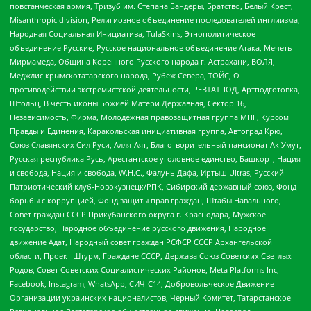
повстанческая армия, Тризуб им. Степана Бандеры, Братство, Белый Крест,
Misanthropic division, Религиозное объединение последователей инглиизма,
Народная Социальная Инициатива, TulaSkins, Этнополитическое
объединение Русские, Русское национальное объединение Атака, Мечеть
Мирмамеда, Община Коренного Русского народа г. Астрахани, ВОЛЯ,
Меджлис крымскотатарского народа, Рубеж Севера, ТОЙС, О
противодействии экстремистской деятельности, РЕВТАТПОД, Артподготовка,
Штольц, В честь иконы Божией Матери Державная, Сектор 16,
Независимость, Фирма, Молодежная правозащитная группа МПГ, Курсом
Правды и Единения, Каракольская инициативная группа, Автоград Крю,
Союз Славянских Сил Руси, Алля-Аят, Благотворительный пансионат Ак Умут,
Русская республика Русь, Арестантское уголовное единство, Башкорт, Нация
и свобода, Нация и свобода, W.H.С., Фалунь Дафа, Иртыш Ultras, Русский
Патриотический клуб-Новокузнецк/РПК, Сибирский державный союз, Фонд
борьбы с коррупцией, Фонд защиты прав граждан, Штабы Навального,
Совет граждан СССР Прикубанского округа г. Краснодара, Мужское
государство, Народное объединение русского движения, Народное
движение Адат, Народный совет граждан РСФСР СССР Архангельской
области, Проект Штурм, Граждане СССР, Держава Союз Советских Светлых
Родов, Совет Советских Социалистических Районов, Meta Platforms Inc,
Facebook, Instagram, WhatsApp, СИЧ-С14, Добровольческое Движение
Организации украинских националистов, Черный Комитет, Татарстанское