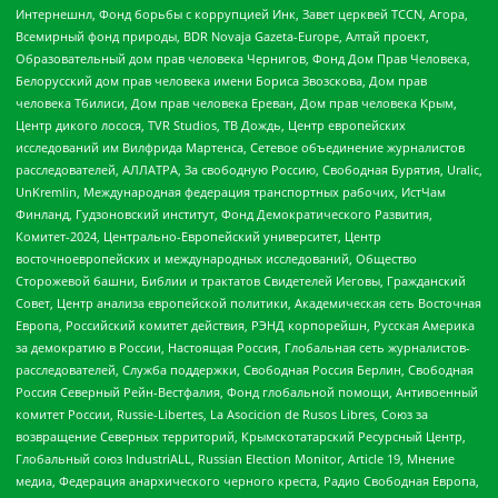
Интернешнл, Фонд борьбы с коррупцией Инк, Завет церквей TCCN, Агора,
Всемирный фонд природы, BDR Novaja Gazeta-Europe, Алтай проект,
Образовательный дом прав человека Чернигов, Фонд Дом Прав Человека,
Белорусский дом прав человека имени Бориса Звозскова, Дом прав
человека Тбилиси, Дом прав человека Ереван, Дом прав человека Крым,
Центр дикого лосося, TVR Studios, ТВ Дождь, Центр европейских
исследований им Вилфрида Мартенса, Сетевое объединение журналистов
расследователей, АЛЛАТРА, За свободную Россию, Свободная Бурятия, Uralic,
UnKremlin, Международная федерация транспортных рабочих, ИстЧам
Финланд, Гудзоновский институт, Фонд Демократического Развития,
Комитет-2024, Центрально-Европейский университет, Центр
восточноевропейских и международных исследований, Общество
Сторожевой башни, Библии и трактатов Свидетелей Иеговы, Гражданский
Совет, Центр анализа европейской политики, Академическая сеть Восточная
Европа, Российский комитет действия, РЭНД корпорейшн, Русская Америка
за демократию в России, Настоящая Россия, Глобальная сеть журналистов-
расследователей, Служба поддержки, Свободная Россия Берлин, Свободная
Россия Северный Рейн-Вестфалия, Фонд глобальной помощи, Антивоенный
комитет России, Russie-Libertes, La Asocicion de Rusos Libres, Союз за
возвращение Северных территорий, Крымскотатарский Ресурсный Центр,
Глобальный союз IndustriALL, Russian Election Monitor, Article 19, Мнение
медиа, Федерация анархического черного креста, Радио Свободная Европа,