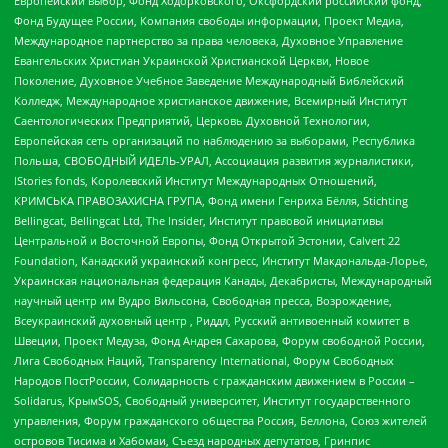
Европейский выбор, Фонд Ходорковского, Оксфордский российский фонд,
Фонд Будущее России, Компания свободы информации, Проект Медиа,
Международное партнерство за права человека, Духовное Управление
Евангельских Христиан Украинской Христианской Церкви, Новое
Поколение, Духовное Учебное Заведение Международный Библейский
Колледж, Международное христианское движение, Всемирный Институт
Саентологических Предприятий, Церковь Духовной Технологии,
Европейская сеть организаций по наблюдению за выборами, Республика
Польша, СВОБОДНЫЙ ИДЕЛЬ-УРАЛ, Ассоциация развития журналистики,
IStories fonds, Королевский Институт Международных Отношений,
КРИМСЬКА ПРАВОЗАХИСНА ГРУПА, Фонд имени Генриха Бёлля, Stichting
Bellingcat, Bellingcat Ltd, The Insider, Институт правовой инициативы
Центральной и Восточной Европы, Фонд Открытой Эстонии, Calvert 22
Foundation, Канадский украинский конгресс, Институт Макдональда-Лорье,
Украинская национальная федерация Канады, Декабристы, Международный
научный центр им Вудро Вильсона, Свободная пресса, Возрождение,
Всеукраинский духовный центр , Риддл, Русский антивоенный комитет в
Швеции, Проект Медуза, Фонд Андрея Сахарова, Форум свободной России,
Лига Свободных Наций, Transparеncy International, Форум Свободных
Народов ПостРоссии, Солидарность с гражданским движением в России –
Solidarus, КрымSOS, Свободный университет, Институт государственного
управления, Форум гражданского общества Россия, Беллона, Союз жителей
островов Тисима и Хабомаи, Съезд народных депутатов, Гринпис