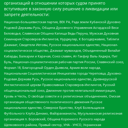
организаций в отношении которых судом принято
вступившее в законную силу решение о ликвидации или
запрете деятельности:
Национал-большевистская партия, ВЕК РА, Рада земли Кубанской Духовно
Родовой Державы Русь, Община Духовного Управления Асгардской Веси
Беловодья, Славянская Община Капища Веды Перуна, Мужская Духовная
Семинария Староверов-Инглингов, Нурджулар, К Богодержавию, Таблиги
Джамаат, Свидетели Иеговы, Русское национальное единство, Национал-
социалистическое общество, Джамаат мувахидов, Объединенный Вилайат
Кабарды, Балкарии и Карачая, Союз славян, Ат-Такфир Валь-Хиджра, Пит
Буль, Национал-социалистическая рабочая партия России, Славянский союз,
Формат-18, Благородный Орден Дьявола, Армия воли народа,
Национальная Социалистическая Инициатива города Череповца, Духовно-
Родовая Держава Русь, Русское национальное единство, Древнерусской
Инглистической церкви Православных Староверов-Инглингов, Русский
общенациональный союз, Движение против нелегальной иммиграции,
Кровь и Честь, О свободе совести и о религиозных объединениях, Омская
организация общественного политического движения Русское
национальное единство, Северное Братство, Клуб Болельщиков
Футбольного Клуба Динамо, Файзрахманисты, Мусульманская религиозная
организация п. Боровский, Община Коренного Русского народа
Щелковского района, Правый сектор, УНА - УНСО, Украинская