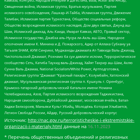
Кавказа, Конгресс народов Ичкерии и Дагестана, База, Асбат аль-Ансар,
Священная война, Исламская группа, Братья-мусульмане, Партия
исламского освобождения, Лашкар-И-Тайба, Исламская группа, Движение
Талибан, Исламская партия Туркестана, Общество социальных реформ,
Общество возрождения исламского наследия, Дом двух святых, Джунд аш-
Шам, Исламский джихад, Аль-Каида, Имарат Кавказ, АБТО, Правый сектор,
Исламское государство, Джабха аль-Нусра ли-Ахль аш-Шам, Народное
ополчение имени К. Минина и Д. Пожарского, Аджр от Аллаха Субхану уа
Тагьаля SHAM, АУМ Синрике, Муджахеды джамаата Ат-Тавхида Валь-Джихад,
Чистопольский Джамаат, Рохнамо ба суи давлати исломи, Террористическое
сообщество Сеть, Катиба Таухид валь-Джихад, Хайят Тахрир аш-Шам, Ахлю
Сунна Валь Джамаа, National Socialism/White Power, Артподготовка,
Религиозная группа “Джамаат “Красный пахарь”, Колумбайн, Хатлонский
джамаат, Мусульманская религиозная группа п. Кушкуль г. Оренбург,
Крымско-татарский добровольческий батальон имени Номана
Челебиджихана, Азов, Партия исламского возрождения Таджикистана,
Народная самооборона, Дуббайский джамаат, московская ячейка, Батал-
Хаджи Белхороев, Маньяки Культ Убийц, Молодёжь Которая Улыбается,
Легион Свобода России, Айдар, Русский добровольческий корпус
Источник:
http://nac.gov.ru/terroristicheskie-i-ekstremistskie-
organizacii-i-materialy.html
данные на
16.11.2023
* Перечень общественных объединений и религиозных