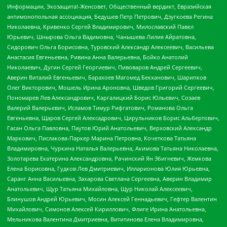
Информации, Экозащита!-Женсовет, Общественный вердикт, Евразийская
антимонопольная ассоциация, Бедушев Петр Петрович, Дзугкоева Регина
Николаевна, Кривенко Сергей Владимирович, Милославский Павел
Юрьевич, Шнырова Ольга Вадимовна, Чанышева Лилия Айратовна,
Сидорович Ольга Борисовна, Туровский Александр Алексеевич, Васильева
Анастасия Евгеньевна, Ривина Анна Валерьевна, Бойко Анатолий
Николаевич, Дугин Сергей Георгиевич, Пивоваров Андрей Сергеевич,
Аверин Виталий Евгеньевич, Барахоев Магомед Бекханович, Шарипков
Олег Викторович, Мошель Ирина Ароновна, Шведов Григорий Сергеевич,
Пономарев Лев Александрович, Каргалицкий Борис Юльевич, Созаев
Валерий Валерьевич, Исламов Тимур Рифгатович, Романова Ольга
Евгеньевна, Щаров Сергей Алексадрович, Цирульников Борис Альбертович,
Гасан Ольга Павловна, Паутов Юрий Анатольевич, Верховский Александр
Маркович, Пислакова-Паркер Марина Петровна, Кочеткова Татьяна
Владимировна, Чуркина Наталья Валерьевна, Акимова Татьяна Николаевна,
Золотарева Екатерина Александровна, Рачинский Ян Збигневич, Жемкова
Елена Борисовна, Гудков Лев Дмитриевич, Илларионова Юлия Юрьевна,
Саранг Анна Васильевна, Захарова Светлана Сергеевна, Аверин Владимир
Анатольевич, Щур Татьяна Михайловна, Щур Николай Алексеевич,
Блинушов Андрей Юрьевич, Мосин Алексей Геннадьевич, Гефтер Валентин
Михайлович, Симонов Алексей Кириллович, Флиге Ирина Анатольевна,
Мельникова Валентина Дмитриевна, Вититинова Елена Владимировна,