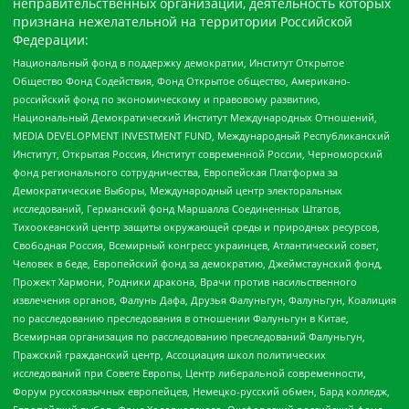
неправительственных организаций, деятельность которых
признана нежелательной на территории Российской
Федерации:
Национальный фонд в поддержку демократии, Институт Открытое
Общество Фонд Содействия, Фонд Открытое общество, Американо-
российский фонд по экономическому и правовому развитию,
Национальный Демократический Институт Международных Отношений,
MEDIA DEVELOPMENT INVESTMENT FUND, Международный Республиканский
Институт, Открытая Россия, Институт современной России, Черноморский
фонд регионального сотрудничества, Европейская Платформа за
Демократические Выборы, Международный центр электоральных
исследований, Германский фонд Маршалла Соединенных Штатов,
Тихоокеанский центр защиты окружающей среды и природных ресурсов,
Свободная Россия, Всемирный конгресс украинцев, Атлантический совет,
Человек в беде, Европейский фонд за демократию, Джеймстаунский фонд,
Прожект Хармони, Родники дракона, Врачи против насильственного
извлечения органов, Фалунь Дафа, Друзья Фалуньгун, Фалуньгун, Коалиция
по расследованию преследования в отношении Фалуньгун в Китае,
Всемирная организация по расследованию преследований Фалуньгун,
Пражский гражданский центр, Ассоциация школ политических
исследований при Совете Европы, Центр либеральной современности,
Форум русскоязычных европейцев, Немецко-русский обмен, Бард колледж,