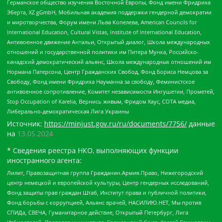
Германское общество изучения Восточной Европы, Фонд имени Фридриха
Эберта, XZ gGmbH, Мобильная академия поддержки гендерной демократии
и миротворчества, Форум имени Льва Копелева, American Councils for
International Education, Cultural Vistas, Institute of International Education,
Антивоенное движение Антальи, Открытый диалог, Школа международных
отношений и государственной политики им Питера Мунка, Российско-
канадский демократический альянс, Школа международных отношений им
Нормана Патерсона, Центр Гражданских Свобод, Фонд Бориса Немцова за
Свободу, Фонд имени Фридриха Науманна за свободу, Феминистское
антивоенное сопротивление, Комитет независимости Ингушетии, Прометей,
Stop Occupation of Karelia, Вернись живым, Фридом Хаус, СОТА медиа,
Либерально-демократическая Лига Украины
Источник:
https://minjust.gov.ru/ru/documents/7756/
данные
на
13.05.2024
* Сведения реестра НКО, выполняющих функции
иностранного агента:
Лилит, Правозащитная группа Гражданин.Армия.Право, Нижегородский
центр немецкой и европейской культуры, Центр гендерных исследований,
Фонд защиты прав граждан Штаб, Институт права и публичной политики,
Фонд борьбы с коррупцией, Альянс врачей, НАСИЛИЮ.НЕТ, Мы против
СПИДа, СВЕЧА, Гуманитарное действие, Открытый Петербург, Лига