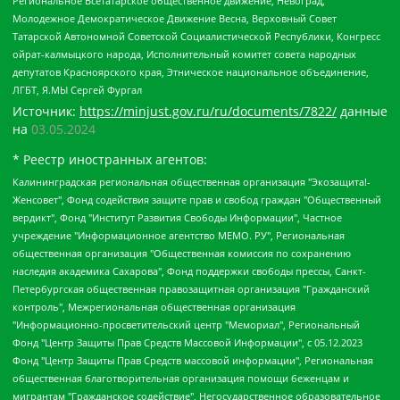
Региональное Всетатарское общественное движение, Невоград,
Молодежное Демократическое Движение Весна, Верховный Совет
Татарской Автономной Советской Социалистической Республики, Конгресс
ойрат-калмыцкого народа, Исполнительный комитет совета народных
депутатов Красноярского края, Этническое национальное объединение,
ЛГБТ, Я.МЫ Сергей Фургал
Источник:
https://minjust.gov.ru/ru/documents/7822/
данные
на
03.05.2024
* Реестр иностранных агентов:
Калининградская региональная общественная организация "Экозащита!-Женсовет", Фонд содействия защите прав и свобод граждан "Общественный вердикт", Фонд "Институт Развития Свободы Информации", Частное учреждение "Информационное агентство МЕМО. РУ", Региональная общественная организация "Общественная комиссия по сохранению наследия академика Сахарова", Фонд поддержки свободы прессы, Санкт-Петербургская общественная правозащитная организация "Гражданский контроль", Межрегиональная общественная организация "Информационно-просветительский центр "Мемориал", Региональный Фонд "Центр Защиты Прав Средств Массовой Информации", с 05.12.2023 Фонд "Центр Защиты Прав Средств массовой информации", Региональная общественная благотворительная организация помощи беженцам и мигрантам "Гражданское содействие", Негосударственное образовательное учреждение дополнительного профессионального образования (повышение квалификации) специалистов "АКАДЕМИЯ ПО ПРАВАМ ЧЕЛОВЕКА", Свердловская региональная общественная организация "Сутяжник", Автономная некоммерческая организация "Центр независимых социологических исследований", Союз общественных объединений "Российский исследовательский центр по правам человека", Региональное общественное учреждение научно-информационный центр "МЕМОРИАЛ", Некоммерческая организация "Фонд защиты гласности", Автономная некоммерческая организация "Институт прав человека", Городская общественная организация "Екатеринбургское общество "МЕМОРИАЛ", Городская общественная организация "Рязанское историко-просветительское и правозащитное общество "Мемориал" (Рязанский Мемориал), Челябинский региональный орган общественной самодеятельности – женское общественное объединение "Женщины Евразии", Челябинский региональный орган общественной самодеятельности "Уральская правозащитная группа", Фонд содействия защите здоровья и социальной справедливости имени Андрея Рылькова, Автономная Некоммерческая Организация "Аналитический Центр Юрия Левады", Автономная некоммерческая организация социальной поддержки населения "Проект Апрель", Региональная общественная организация помощи женщинам и детям, находящимся в кризисной ситуации "Информационно-методический центр "Анна", Фонд содействия развитию массовых коммуникаций и правовому просвещению "Так-так-Так", Фонд содействия устойчивому развитию "Серебряная тайга", Свердловский региональный общественный фонд социальных проектов "Новое время", "Idel.Реалии", Кавказ.Реалии, Крым.Реалии, Телеканал Настоящее Время, Татаро-башкирская служба Радио Свобода (Azatliq Radiosi), Радио Свободная Европа/Радио Свобода (PCE/PC), "Сибирь.Реалии", "Фактограф", Благотворительный фонд помощи осужденным и их семьям, Автономная некоммерческая организация "Институт глобализации и социальных движений", Фонд "В защиту прав заключенных", Частное учреждение "Центр поддержки и содействия развитию средств массовой информации", Пензенский региональный общественный благотворительный фонд "Гражданский союз", "Север.Реалии", Некоммерческая организация Фонд "Правовая инициатива", Общество с ограниченной ответственностью "Радио Свободная Европа/Радио Свобода", Чешское информационное агентство "MEDIUM-ORIENT", Красноярская региональная общественная организация "Мы против СПИДа", Камалягин Денис Николаевич, Маркелов Сергей Евгеньевич, Пономарев Лев Александрович, Савицкая Людмила Алексеевна, Автономная некоммерческая организация "Центр по работе с проблемой насилия "НАСИЛИЮ.НЕТ", Межрегиональный профессиональный союз работников здравоохранения "Альянс врачей", Юридическое лицо, зарегистрированное в Латвийской Республике, SIA "Medusa Project" (регистрационный номер 40103797863, дата регистрации 10.06.2014), Некоммерческая организация "Фонд по борьбе с коррупцией", Автономная некоммерческая организация "Институт права и публичной политики", Баданин Роман Сергеевич, Гликин Максим Александрович, Железнова Мария Михайловна, Лукьянова Юлия Сергеевна, Маетная Елизавета Витальевна, Маняхин Петр Борисович, Чуракова Ольга Владимировна, Ярош Юлия Петровна, Юридическое лицо "The Insider SIA", зарегистрированное в Риге, Латвийская Республика (дата регистрации 26.06.2015), являющееся администратором доменного имени интернет-издания "The Insider SIA", https://theins.ru, Постернак Алексей Евгеньевич, Рубин Михаил Аркадьевич, Анин Роман Александрович, Юридическое лицо Istories fonds, зарегистрированное в Латвийской Республике (регистрационный номер 50008295751, дата регистрации 24.02.2020), Великовский Дмитрий Александрович, Долинина Ирина Николаевна, Мароховская Алеся Алексеевна, Шлейнов Роман Юрьевич, Шмагун Олеся Валентиновна, Общество с ограниченной ответственностью "Альтаир 2021", Общество с ограниченной ответственностью "Вега 2021", Общество с ограниченной ответственностью "Главный редактор 2021", Общество с ограниченной ответственностью "Ромашки монолит", Важенков Артем Валерьевич, Ивановская областная общественная организация "Центр гендерных исследований", Гурман Юрий Альбертович, Медиапроект "ОВД-Инфо", Егоров Владимир Владимирович, Жилинский Владимир Александрович, Общество с ограниченной ответственностью "ЗП", Иванова София Юрьевна, Карезина Инна Павловна, Кильтау Екатерина Викторовна, Петров Алексей Викторович, Пискунов Сергей Евгеньевич, Смирнов Сергей Сергеевич, Тихонов Михаил Сергеевич, Общество с ограниченной ответственностью "ЖУРНАЛИСТ-ИНОСТРАННЫЙ АГЕНТ", Арапова Галина Юрьевна, Вольтская Татьяна Анатольевна, Американская компания "Mason G.E.S. Anonymous Foundation" (США), являющаяся владельцем интернет-издания https://mnews.world/, Компания "Stichting Bellingcat", зарегистрированная в Нидерландах (дата регистрации 11.07.2018), Захаров Андрей Вячеславович, Клепиковская Екатерина Дмитриевна, Общество с ограниченной ответственностью "МЕМО", Перл Роман Александрович, Симонов Евгений Алексеевич, Соловьева Елена Анатольевна, Сотников Даниил Владимирович, Сурначева Елизавета Дмитриевна, Автономная некоммерческая организация по защите прав человека и информированию населения "Якутия – Наше Мнение", Общество с ограниченной ответственностью "Москоу диджитал медиа", с 26.01.2023 Общество с ограниченной ответственностью "Чайка Белые сады", Ветошкина Валерия Валерьевна, Заговора Максим Александрович, Межрегиональное общественное движение "Российская ЛГБТ - сеть", Оленичев Максим Владимирович, Павлов Иван Юрьевич, Скворцова Елена Сергеевна, Общество с ограниченной ответственностью "Как бы инагент", Кочетков Игорь Викторович, Общество с ограниченной ответственностью "Честные выборы", Еланчик Олег Александрович, Общество с ограниченной ответственностью "Нобелевский призыв", Гималова Регина Эмилевна, Григорьев Андрей Валерьевич, Григорьева Алина Александровна, Ассоциация по содействию защите прав призывников, альтернативнослужащих и военнослужащих "Правозащитная группа "Гражданин.Армия.Право", Хисамова Регина Фаритовна, Автономная некоммерческая организация по реализации социально-правовых программ "Лилит", Дальневосточное общественное движение "Маяк", Санкт-Петербургская ЛГБТ-инициативная группа "Выход", Инициативная группа ЛГБТ+ "Реверс", Алексеев Андрей Викторович, Бекбулатова Таисия Львовна, Беляев Иван Михайлович, Владыкина Елена Сергеевна, Гельман Марат Александрович, Никульшина Вероника Юрьевна, Толоконникова Надежда Андреевна, Шендерович Виктор Анатольевич, Общество с ограниченной ответственностью "Данное сообщение", Общество с ограниченной ответственностью Издательский дом "Новая глава", Айнбиндер Александра Александровна, Московский комьюнити-центр для ЛГБТ+инициатив, Благотворительный фонд развития филантропии, Deutsche Welle (Германия, Kurt-Schumacher-Strasse 3, 53113 Bonn), Борзунова Мария Михайловна, Воробьев Виктор Викторович, Голубева Анна Львовна, Константинова Алла Михайловна, Малкова Ирина Владимировна, Мурадов Мурад Абдулгалимович, Осетинская Елизавета Николаевна, Понасенков Евгений Николаевич, Ганапольский Матвей Юрьевич, Киселев Евгений Алексеевич, Борухович Ирина Григорьевна, Дремин Иван Тимофеевич, Дубровский Дмитрий Викторович, Красноярская региональная общественная организация поддержки и развития альтернативных образовательных технологий и межкультурных коммуникаций "ИНТЕРРА", Маяковская Екатерина Алексеевна, Фейгин Марк Захарович, Филимонов Андрей Викторович, Дзугкоева Регина Николаевна, Доброхотов Роман Александрович, Дудь Юрий Александрович, Елкин Сергей Владимирович, Кругликов Кирилл Игоревич, Сабунаева Мария Леонидовна, Семенов Алексей Владимирович, Шаинян Карен Багратович, Шульман Екатерина Михайловна, Асафьев Артур Валерьевич, Вахштайн Виктор Семенович, Венедиктов Алексей Алексеевич, Лушникова Екатерина Евгеньевна, Волков Леонид Михайлович, Невзоров Александр Глебович, Пархоменко Сергей Борисович, Сироткин Ярослав Николаевич, Кара-Мурза Владимир Владимирович, Баранова Наталья Владимировна, Гозман Леонид Яковлевич, Кагарлицкий Борис Юльевич, Климарев Михаил Валерьевич, Милов Владимир Станиславович, Автономная некоммерческая организация Краснодарский центр современного искусства "Типография", Моргенштерн Алишер Тагирович, Соболь Любовь Эдуардовна, Общество с ограниченной ответственностью "ЛИЗА НОРМ", Каспаров Гарри Кимович, Ходорковский Михаил Борисович, Общество с ограниченной ответственностью "Апрельские тезисы", Данилович Ирина Брониславовна, Кашин Олег Владимирович, Петров Николай Владимирович, Пивоваров Алексей Владимирович, Соколов Михаил Владимирович, Цветкова Юлия Владимировна, Чичваркин Евгений Александрович, Комитет против пыток/Команда против пыток, Общество с ограниченной ответственностью "Первый научный", Общество с ограниченной ответственностью "Вертолет и ко", Белоцерковская Вероника Борисовна, Кац Максим Евгеньевич, Лазарева Татьяна Юрьевна, Шаведдинов Руслан Табризович, Яшин Илья Валерьевич, Общество с ограниченной ответственностью "Иноагент ААВ", Алешковский Дмитрий Петрович, Альбац Евгения Марковна, Быков Дмитрий Львович, Галямина Юлия Евгеньевна, Лойко Сергей Леонидович, Мартынов Кирилл Константинович, Медведев Сергей Александрович, Крашенинников Федор Геннадиевич, Гордеева Катерина Вл