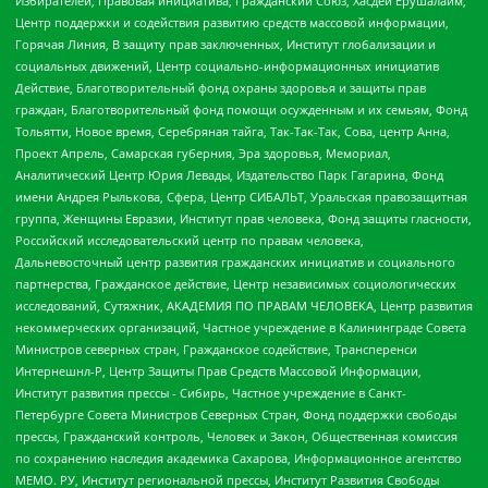
Избирателей, Правовая инициатива, Гражданский Союз, Хасдей Ерушалаим,
Центр поддержки и содействия развитию средств массовой информации,
Горячая Линия, В защиту прав заключенных, Институт глобализации и
социальных движений, Центр социально-информационных инициатив
Действие, Благотворительный фонд охраны здоровья и защиты прав
граждан, Благотворительный фонд помощи осужденным и их семьям, Фонд
Тольятти, Новое время, Серебряная тайга, Так-Так-Так, Сова, центр Анна,
Проект Апрель, Самарская губерния, Эра здоровья, Мемориал,
Аналитический Центр Юрия Левады, Издательство Парк Гагарина, Фонд
имени Андрея Рылькова, Сфера, Центр СИБАЛЬТ, Уральская правозащитная
группа, Женщины Евразии, Институт прав человека, Фонд защиты гласности,
Российский исследовательский центр по правам человека,
Дальневосточный центр развития гражданских инициатив и социального
партнерства, Гражданское действие, Центр независимых социологических
исследований, Сутяжник, АКАДЕМИЯ ПО ПРАВАМ ЧЕЛОВЕКА, Центр развития
некоммерческих организаций, Частное учреждение в Калининграде Совета
Министров северных стран, Гражданское содействие, Трансперенси
Интернешнл-Р, Центр Защиты Прав Средств Массовой Информации,
Институт развития прессы - Сибирь, Частное учреждение в Санкт-
Петербурге Совета Министров Северных Стран, Фонд поддержки свободы
прессы, Гражданский контроль, Человек и Закон, Общественная комиссия
по сохранению наследия академика Сахарова, Информационное агентство
МЕМО. РУ, Институт региональной прессы, Институт Развития Свободы