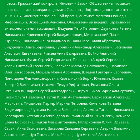
прессы, Гражданский контроль, Человек и Закон, Общественная комиссия
по сохранению наследия академика Сахарова, Информационное агентство
МЕМО. РУ, Институт региональной прессы, Институт Развития Свободы
Информации, Экозащита!-Женсовет, Общественный вердикт, Евразийская
антимонопольная ассоциация, Бедушев Петр Петрович, Дзугкоева Регина
Николаевна, Кривенко Сергей Владимирович, Милославский Павел
Юрьевич, Шнырова Ольга Вадимовна, Чанышева Лилия Айратовна,
Сидорович Ольга Борисовна, Туровский Александр Алексеевич, Васильева
Анастасия Евгеньевна, Ривина Анна Валерьевна, Бойко Анатолий
Николаевич, Дугин Сергей Георгиевич, Пивоваров Андрей Сергеевич,
Аверин Виталий Евгеньевич, Барахоев Магомед Бекханович, Шарипков
Олег Викторович, Мошель Ирина Ароновна, Шведов Григорий Сергеевич,
Пономарев Лев Александрович, Каргалицкий Борис Юльевич, Созаев
Валерий Валерьевич, Исламов Тимур Рифгатович, Романова Ольга
Евгеньевна, Щаров Сергей Алексадрович, Цирульников Борис Альбертович,
Гасан Ольга Павловна, Паутов Юрий Анатольевич, Верховский Александр
Маркович, Пислакова-Паркер Марина Петровна, Кочеткова Татьяна
Владимировна, Чуркина Наталья Валерьевна, Акимова Татьяна Николаевна,
Золотарева Екатерина Александровна, Рачинский Ян Збигневич, Жемкова
Елена Борисовна, Гудков Лев Дмитриевич, Илларионова Юлия Юрьевна,
Саранг Анна Васильевна, Захарова Светлана Сергеевна, Аверин Владимир
Анатольевич, Щур Татьяна Михайловна, Щур Николай Алексеевич,