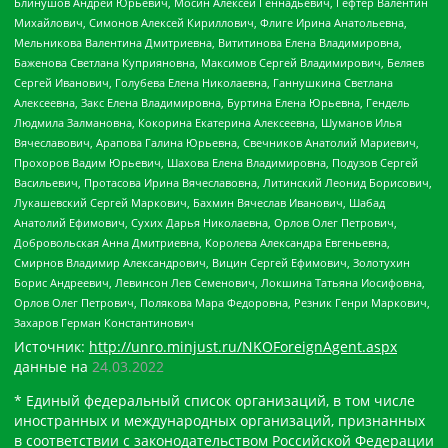
Блинушов Андрей Юрьевич, Мосин Алексей Геннадьевич, Гефтер Валентин
Михайлович, Симонов Алексей Кириллович, Флиге Ирина Анатольевна,
Мельникова Валентина Дмитриевна, Вититинова Елена Владимировна,
Баженова Светлана Куприяновна, Максимов Сергей Владимирович, Беляев
Сергей Иванович, Голубева Елена Николаевна, Ганнушкина Светлана
Алексеевна, Закс Елена Владимировна, Буртина Елена Юрьевна, Гендель
Людмила Залмановна, Кокорина Екатерина Алексеевна, Шуманов Илья
Вячеславович, Арапова Галина Юрьевна, Свечников Анатолий Мариевич,
Прохоров Вадим Юрьевич, Шахова Елена Владимировна, Подузов Сергей
Васильевич, Протасова Ирина Вячеславовна, Литинский Леонид Борисович,
Лукашевский Сергей Маркович, Бахмин Вячеслав Иванович, Шабад
Анатолий Ефимович, Сухих Дарья Николаевна, Орлов Олег Петрович,
Добровольская Анна Дмитриевна, Королева Александра Евгеньевна,
Смирнов Владимир Александрович, Вицин Сергей Ефимович, Золотухин
Борис Андреевич, Левинсон Лев Семенович, Локшина Татьяна Иосифовна,
Орлов Олег Петрович, Полякова Мара Федоровна, Резник Генри Маркович,
Захаров Герман Константинович
Источник:
http://unro.minjust.ru/NKOForeignAgent.aspx
данные на
24.03.2022
* Единый федеральный список организаций, в том числе
иностранных и международных организаций, признанных
в соответствии с законодательством Российской Федерации