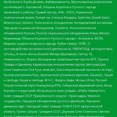
Футбольного Клуба Динамо, Файзрахманисты, Мусульманская религиозная
организация п. Боровский, Община Коренного Русского народа
Щелковского района, Правый сектор, УНА - УНСО, Украинская
повстанческая армия, Тризуб им. Степана Бандеры, Братство, Белый Крест,
Misanthropic division, Религиозное объединение последователей инглиизма,
Народная Социальная Инициатива, TulaSkins, Этнополитическое
объединение Русские, Русское национальное объединение Атака, Мечеть
Мирмамеда, Община Коренного Русского народа г. Астрахани, ВОЛЯ,
Меджлис крымскотатарского народа, Рубеж Севера, ТОЙС, О
противодействии экстремистской деятельности, РЕВТАТПОД, Артподготовка,
Штольц, В честь иконы Божией Матери Державная, Сектор 16,
Независимость, Фирма, Молодежная правозащитная группа МПГ, Курсом
Правды и Единения, Каракольская инициативная группа, Автоград Крю,
Союз Славянских Сил Руси, Алля-Аят, Благотворительный пансионат Ак Умут,
Русская республика Русь, Арестантское уголовное единство, Башкорт, Нация
и свобода, Нация и свобода, W.H.С., Фалунь Дафа, Иртыш Ultras, Русский
Патриотический клуб-Новокузнецк/РПК, Сибирский державный союз, Фонд
борьбы с коррупцией, Фонд защиты прав граждан, Штабы Навального,
Совет граждан СССР Прикубанского округа г. Краснодара, Мужское
государство, Народное объединение русского движения, Народное
движение Адат, Народный совет граждан РСФСР СССР Архангельской
области, Проект Штурм, Граждане СССР, Держава Союз Советских Светлых
Родов, Совет Советских Социалистических Районов, Meta Platforms Inc,