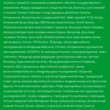
Solidarus, КрымSOS, Свободный университет, Институт государственного
управления, Форум гражданского общества Россия, Беллона, Союз жителей
островов Тисима и Хабомаи, Съезд народных депутатов, Гринпис
Интернешнл, Фонд борьбы с коррупцией Инк, Завет церквей TCCN, Агора,
Всемирный фонд природы, BDR Novaja Gazeta-Europe, Алтай проект,
Образовательный дом прав человека Чернигов, Фонд Дом Прав Человека,
Белорусский дом прав человека имени Бориса Звозскова, Дом прав
человека Тбилиси, Дом прав человека Ереван, Дом прав человека Крым,
Центр дикого лосося, TVR Studios, ТВ Дождь, Центр европейских
исследований им Вилфрида Мартенса, Сетевое объединение журналистов
расследователей, АЛЛАТРА, За свободную Россию, Свободная Бурятия, Uralic,
UnKremlin, Международная федерация транспортных рабочих, ИстЧам
Финланд, Гудзоновский институт, Фонд Демократического Развития,
Комитет-2024, Центрально-Европейский университет, Центр
восточноевропейских и международных исследований, Общество
Сторожевой башни, Библии и трактатов Свидетелей Иеговы, Гражданский
Совет, Центр анализа европейской политики, Академическая сеть Восточная
Европа, Российский комитет действия, РЭНД корпорейшн, Русская Америка
за демократию в России, Настоящая Россия, Глобальная сеть журналистов-
расследователей, Служба поддержки, Свободная Россия Берлин, Свободная
Россия Северный Рейн-Вестфалия, Фонд глобальной помощи, Антивоенный
комитет России, Russie-Libertes, La Asocicion de Rusos Libres, Союз за