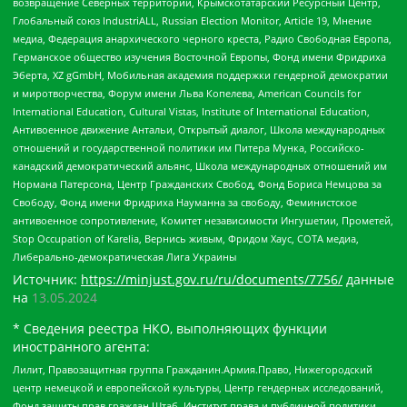
возвращение Северных территорий, Крымскотатарский Ресурсный Центр,
Глобальный союз IndustriALL, Russian Election Monitor, Article 19, Мнение
медиа, Федерация анархического черного креста, Радио Свободная Европа,
Германское общество изучения Восточной Европы, Фонд имени Фридриха
Эберта, XZ gGmbH, Мобильная академия поддержки гендерной демократии
и миротворчества, Форум имени Льва Копелева, American Councils for
International Education, Cultural Vistas, Institute of International Education,
Антивоенное движение Антальи, Открытый диалог, Школа международных
отношений и государственной политики им Питера Мунка, Российско-
канадский демократический альянс, Школа международных отношений им
Нормана Патерсона, Центр Гражданских Свобод, Фонд Бориса Немцова за
Свободу, Фонд имени Фридриха Науманна за свободу, Феминистское
антивоенное сопротивление, Комитет независимости Ингушетии, Прометей,
Stop Occupation of Karelia, Вернись живым, Фридом Хаус, СОТА медиа,
Либерально-демократическая Лига Украины
Источник:
https://minjust.gov.ru/ru/documents/7756/
данные
на
13.05.2024
* Сведения реестра НКО, выполняющих функции
иностранного агента:
Лилит, Правозащитная группа Гражданин.Армия.Право, Нижегородский
центр немецкой и европейской культуры, Центр гендерных исследований,
Фонд защиты прав граждан Штаб, Институт права и публичной политики,