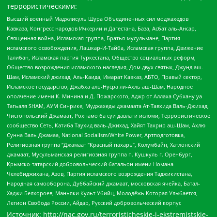
террористическими:
Высший военный Маджлисуль Шура Объединенных сил моджахедов
Кавказа, Конгресс народов Ичкерии и Дагестана, База, Асбат аль-Ансар,
Священная война, Исламская группа, Братья-мусульмане, Партия
исламского освобождения, Лашкар-И-Тайба, Исламская группа, Движение
Талибан, Исламская партия Туркестана, Общество социальных реформ,
Общество возрождения исламского наследия, Дом двух святых, Джунд аш-
Шам, Исламский джихад, Аль-Каида, Имарат Кавказ, АБТО, Правый сектор,
Исламское государство, Джабха аль-Нусра ли-Ахль аш-Шам, Народное
ополчение имени К. Минина и Д. Пожарского, Аджр от Аллаха Субхану уа
Тагьаля SHAM, АУМ Синрике, Муджахеды джамаата Ат-Тавхида Валь-Джихад,
Чистопольский Джамаат, Рохнамо ба суи давлати исломи, Террористическое
сообщество Сеть, Катиба Таухид валь-Джихад, Хайят Тахрир аш-Шам, Ахлю
Сунна Валь Джамаа, National Socialism/White Power, Артподготовка,
Религиозная группа “Джамаат “Красный пахарь”, Колумбайн, Хатлонский
джамаат, Мусульманская религиозная группа п. Кушкуль г. Оренбург,
Крымско-татарский добровольческий батальон имени Номана
Челебиджихана, Азов, Партия исламского возрождения Таджикистана,
Народная самооборона, Дуббайский джамаат, московская ячейка, Батал-
Хаджи Белхороев, Маньяки Культ Убийц, Молодёжь Которая Улыбается,
Легион Свобода России, Айдар, Русский добровольческий корпус
Источник:
http://nac.gov.ru/terroristicheskie-i-ekstremistskie-