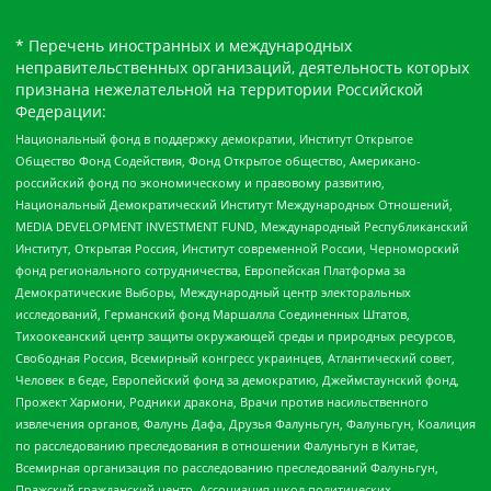
* Перечень иностранных и международных
неправительственных организаций, деятельность которых
признана нежелательной на территории Российской
Федерации:
Национальный фонд в поддержку демократии, Институт Открытое
Общество Фонд Содействия, Фонд Открытое общество, Американо-
российский фонд по экономическому и правовому развитию,
Национальный Демократический Институт Международных Отношений,
MEDIA DEVELOPMENT INVESTMENT FUND, Международный Республиканский
Институт, Открытая Россия, Институт современной России, Черноморский
фонд регионального сотрудничества, Европейская Платформа за
Демократические Выборы, Международный центр электоральных
исследований, Германский фонд Маршалла Соединенных Штатов,
Тихоокеанский центр защиты окружающей среды и природных ресурсов,
Свободная Россия, Всемирный конгресс украинцев, Атлантический совет,
Человек в беде, Европейский фонд за демократию, Джеймстаунский фонд,
Прожект Хармони, Родники дракона, Врачи против насильственного
извлечения органов, Фалунь Дафа, Друзья Фалуньгун, Фалуньгун, Коалиция
по расследованию преследования в отношении Фалуньгун в Китае,
Всемирная организация по расследованию преследований Фалуньгун,
Пражский гражданский центр, Ассоциация школ политических