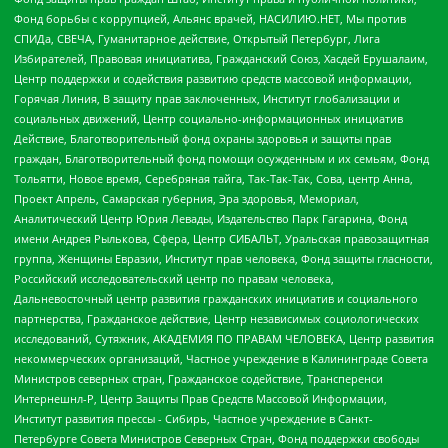
Фонд борьбы с коррупцией, Альянс врачей, НАСИЛИЮ.НЕТ, Мы против
СПИДа, СВЕЧА, Гуманитарное действие, Открытый Петербург, Лига
Избирателей, Правовая инициатива, Гражданский Союз, Хасдей Ерушалаим,
Центр поддержки и содействия развитию средств массовой информации,
Горячая Линия, В защиту прав заключенных, Институт глобализации и
социальных движений, Центр социально-информационных инициатив
Действие, Благотворительный фонд охраны здоровья и защиты прав
граждан, Благотворительный фонд помощи осужденным и их семьям, Фонд
Тольятти, Новое время, Серебряная тайга, Так-Так-Так, Сова, центр Анна,
Проект Апрель, Самарская губерния, Эра здоровья, Мемориал,
Аналитический Центр Юрия Левады, Издательство Парк Гагарина, Фонд
имени Андрея Рылькова, Сфера, Центр СИБАЛЬТ, Уральская правозащитная
группа, Женщины Евразии, Институт прав человека, Фонд защиты гласности,
Российский исследовательский центр по правам человека,
Дальневосточный центр развития гражданских инициатив и социального
партнерства, Гражданское действие, Центр независимых социологических
исследований, Сутяжник, АКАДЕМИЯ ПО ПРАВАМ ЧЕЛОВЕКА, Центр развития
некоммерческих организаций, Частное учреждение в Калининграде Совета
Министров северных стран, Гражданское содействие, Трансперенси
Интернешнл-Р, Центр Защиты Прав Средств Массовой Информации,
Институт развития прессы - Сибирь, Частное учреждение в Санкт-
Петербурге Совета Министров Северных Стран, Фонд поддержки свободы