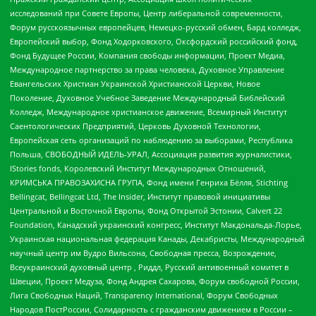
исследований при Совете Европы, Центр либеральной современности,
Форум русскоязычных европейцев, Немецко-русский обмен, Бард колледж,
Европейский выбор, Фонд Ходорковского, Оксфордский российский фонд,
Фонд Будущее России, Компания свободы информации, Проект Медиа,
Международное партнерство за права человека, Духовное Управление
Евангельских Христиан Украинской Христианской Церкви, Новое
Поколение, Духовное Учебное Заведение Международный Библейский
Колледж, Международное христианское движение, Всемирный Институт
Саентологических Предприятий, Церковь Духовной Технологии,
Европейская сеть организаций по наблюдению за выборами, Республика
Польша, СВОБОДНЫЙ ИДЕЛЬ-УРАЛ, Ассоциация развития журналистики,
IStories fonds, Королевский Институт Международных Отношений,
КРИМСЬКА ПРАВОЗАХИСНА ГРУПА, Фонд имени Генриха Бёлля, Stichting
Bellingcat, Bellingcat Ltd, The Insider, Институт правовой инициативы
Центральной и Восточной Европы, Фонд Открытой Эстонии, Calvert 22
Foundation, Канадский украинский конгресс, Институт Макдональда-Лорье,
Украинская национальная федерация Канады, Декабристы, Международный
научный центр им Вудро Вильсона, Свободная пресса, Возрождение,
Всеукраинский духовный центр , Риддл, Русский антивоенный комитет в
Швеции, Проект Медуза, Фонд Андрея Сахарова, Форум свободной России,
Лига Свободных Наций, Transparеncy International, Форум Свободных
Народов ПостРоссии, Солидарность с гражданским движением в России –