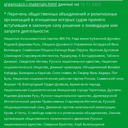
organizacii-i-materialy.html
данные на
16.11.2023
* Перечень общественных объединений и религиозных
организаций в отношении которых судом принято
вступившее в законную силу решение о ликвидации или
запрете деятельности:
Национал-большевистская партия, ВЕК РА, Рада земли Кубанской Духовно
Родовой Державы Русь, Община Духовного Управления Асгардской Веси
Беловодья, Славянская Община Капища Веды Перуна, Мужская Духовная
Семинария Староверов-Инглингов, Нурджулар, К Богодержавию, Таблиги
Джамаат, Свидетели Иеговы, Русское национальное единство, Национал-
социалистическое общество, Джамаат мувахидов, Объединенный Вилайат
Кабарды, Балкарии и Карачая, Союз славян, Ат-Такфир Валь-Хиджра, Пит
Буль, Национал-социалистическая рабочая партия России, Славянский союз,
Формат-18, Благородный Орден Дьявола, Армия воли народа,
Национальная Социалистическая Инициатива города Череповца, Духовно-
Родовая Держава Русь, Русское национальное единство, Древнерусской
Инглистической церкви Православных Староверов-Инглингов, Русский
общенациональный союз, Движение против нелегальной иммиграции,
Кровь и Честь, О свободе совести и о религиозных объединениях, Омская
организация общественного политического движения Русское
национальное единство, Северное Братство, Клуб Болельщиков