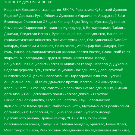
запрете деятельности:
Национал-большевистская партия, ВЕК РА, Рада земли Кубанской Духовно
Родовой Державы Русь, Община Духовного Управления Асгардской Веси
Беловодья, Славянская Община Капища Веды Перуна, Мужская Духовная
Семинария Староверов-Инглингов, Нурджулар, К Богодержавию, Таблиги
Джамаат, Свидетели Иеговы, Русское национальное единство, Национал-
социалистическое общество, Джамаат мувахидов, Объединенный Вилайат
Кабарды, Балкарии и Карачая, Союз славян, Ат-Такфир Валь-Хиджра, Пит
Буль, Национал-социалистическая рабочая партия России, Славянский союз,
Формат-18, Благородный Орден Дьявола, Армия воли народа,
Национальная Социалистическая Инициатива города Череповца, Духовно-
Родовая Держава Русь, Русское национальное единство, Древнерусской
Инглистической церкви Православных Староверов-Инглингов, Русский
общенациональный союз, Движение против нелегальной иммиграции,
Кровь и Честь, О свободе совести и о религиозных объединениях, Омская
организация общественного политического движения Русское
национальное единство, Северное Братство, Клуб Болельщиков
Футбольного Клуба Динамо, Файзрахманисты, Мусульманская религиозная
организация п. Боровский, Община Коренного Русского народа
Щелковского района, Правый сектор, УНА - УНСО, Украинская
повстанческая армия, Тризуб им. Степана Бандеры, Братство, Белый Крест,
Misanthropic division, Религиозное объединение последователей инглиизма,