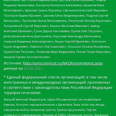
Людмила Залмановна, Кокорина Екатерина Алексеевна, Шуманов Илья
Вячеславович, Арапова Галина Юрьевна, Свечников Анатолий Мариевич,
Прохоров Вадим Юрьевич, Шахова Елена Владимировна, Подузов Сергей
Васильевич, Протасова Ирина Вячеславовна, Литинский Леонид Борисович,
Лукашевский Сергей Маркович, Бахмин Вячеслав Иванович, Шабад
Анатолий Ефимович, Сухих Дарья Николаевна, Орлов Олег Петрович,
Добровольская Анна Дмитриевна, Королева Александра Евгеньевна,
Смирнов Владимир Александрович, Вицин Сергей Ефимович, Золотухин
Борис Андреевич, Левинсон Лев Семенович, Локшина Татьяна Иосифовна,
Орлов Олег Петрович, Полякова Мара Федоровна, Резник Генри Маркович,
Захаров Герман Константинович
Источник:
http://unro.minjust.ru/NKOForeignAgent.aspx
данные на
24.03.2022
* Единый федеральный список организаций, в том числе
иностранных и международных организаций, признанных
в соответствии с законодательством Российской Федерации
террористическими:
Высший военный Маджлисуль Шура Объединенных сил моджахедов
Кавказа, Конгресс народов Ичкерии и Дагестана, База, Асбат аль-Ансар,
Священная война, Исламская группа, Братья-мусульмане, Партия
исламского освобождения, Лашкар-И-Тайба, Исламская группа, Движение