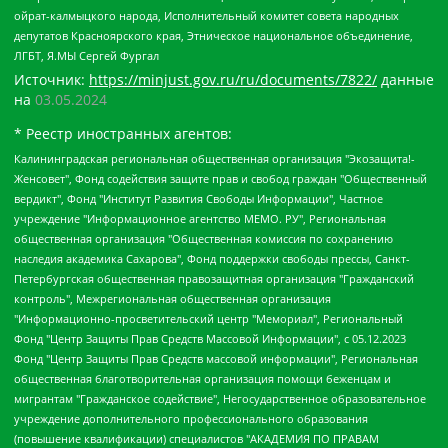
ойрат-калмыцкого народа, Исполнительный комитет совета народных
депутатов Красноярского края, Этническое национальное объединение,
ЛГБТ, Я.МЫ Сергей Фургал
Источник:
https://minjust.gov.ru/ru/documents/7822/
данные
на
03.05.2024
* Реестр иностранных агентов:
Калининградская региональная общественная организация "Экозащита!-Женсовет", Фонд содействия защите прав и свобод граждан "Общественный вердикт", Фонд "Институт Развития Свободы Информации", Частное учреждение "Информационное агентство МЕМО. РУ", Региональная общественная организация "Общественная комиссия по сохранению наследия академика Сахарова", Фонд поддержки свободы прессы, Санкт-Петербургская общественная правозащитная организация "Гражданский контроль", Межрегиональная общественная организация "Информационно-просветительский центр "Мемориал", Региональный Фонд "Центр Защиты Прав Средств Массовой Информации", с 05.12.2023 Фонд "Центр Защиты Прав Средств массовой информации", Региональная общественная благотворительная организация помощи беженцам и мигрантам "Гражданское содействие", Негосударственное образовательное учреждение дополнительного профессионального образования (повышение квалификации) специалистов "АКАДЕМИЯ ПО ПРАВАМ ЧЕЛОВЕКА", Свердловская региональная общественная организация "Сутяжник", Автономная некоммерческая организация "Центр независимых социологических исследований", Союз общественных объединений "Российский исследовательский центр по правам человека", Региональное общественное учреждение научно-информационный центр "МЕМОРИАЛ", Некоммерческая организация "Фонд защиты гласности", Автономная некоммерческая организация "Институт прав человека", Городская общественная организация "Екатеринбургское общество "МЕМОРИАЛ", Городская общественная организация "Рязанское историко-просветительское и правозащитное общество "Мемориал" (Рязанский Мемориал), Челябинский региональный орган общественной самодеятельности – женское общественное объединение "Женщины Евразии", Челябинский региональный орган общественной самодеятельности "Уральская правозащитная группа", Фонд содействия защите здоровья и социальной справедливости имени Андрея Рылькова, Автономная Некоммерческая Организация "Аналитический Центр Юрия Левады", Автономная некоммерческая организация социальной поддержки населения "Проект Апрель", Региональная общественная организация помощи женщинам и детям, находящимся в кризисной ситуации "Информационно-методический центр "Анна", Фонд содействия развитию массовых коммуникаций и правовому просвещению "Так-так-Так", Фонд содействия устойчивому развитию "Серебряная тайга", Свердловский региональный общественный фонд социальных проектов "Новое время", "Idel.Реалии", Кавказ.Реалии, Крым.Реалии, Телеканал Настоящее Время, Татаро-башкирская служба Радио Свобода (Azatliq Radiosi), Радио Свободная Европа/Радио Свобода (PCE/PC), "Сибирь.Реалии", "Фактограф", Благотворительный фонд помощи осужденным и их семьям, Автономная некоммерческая организация "Институт глобализации и социальных движений", Фонд "В защиту прав заключенных", Частное учреждение "Центр поддержки и содействия развитию средств массовой информации", Пензенский региональный общественный благотворительный фонд "Гражданский союз", "Север.Реалии", Некоммерческая организация Фонд "Правовая инициатива", Общество с ограниченной ответственностью "Радио Свободная Европа/Радио Свобода", Чешское информационное агентство "MEDIUM-ORIENT", Красноярская региональная общественная организация "Мы против СПИДа", Камалягин Денис Николаевич, Маркелов Сергей Евгеньевич, Пономарев Лев Александрович, Савицкая Людмила Алексеевна, Автономная некоммерческая организация "Центр по работе с проблемой насилия "НАСИЛИЮ.НЕТ", Межрегиональный профессиональный союз работников здравоохранения "Альянс врачей", Юридическое лицо, зарегистрированное в Латвийской Республике, SIA "Medusa Project" (регистрационный номер 40103797863, дата регистрации 10.06.2014), Некоммерческая организация "Фонд по борьбе с коррупцией", Автономная некоммерческая организация "Институт права и публичной политики", Баданин Роман Сергеевич, Гликин Максим Александрович, Железнова Мария Михайловна, Лукьянова Юлия Сергеевна, Маетная Елизавета Витальевна, Маняхин Петр Борисович, Чуракова Ольга Владимировна, Ярош Юлия Петровна, Юридическое лицо "The Insider SIA", зарегистрированное в Риге, Латвийская Республика (дата регистрации 26.06.2015), являющееся администратором доменного имени интернет-издания "The Insider SIA", https://theins.ru, Постернак Алексей Евгеньевич, Рубин Михаил Аркадьевич, Анин Роман Александрович, Юридическое лицо Istories fonds, зарегистрированное в Латвийской Республике (регистрационный номер 50008295751, дата регистрации 24.02.2020), Великовский Дмитрий Александрович, Долинина Ирина Николаевна, Мароховская Алеся Алексеевна, Шлейнов Роман Юрьевич, Шмагун Олеся Валентиновна, Общество с ограниченной ответственностью "Альтаир 2021", Общество с ограниченной ответственностью "Вега 2021", Общество с ограниченной ответственностью "Главный редактор 2021", Общество с ограниченной ответственностью "Ромашки монолит", Важенков Артем Валерьевич, Ивановская областная общественная организация "Центр гендерных исследований", Гурман Юрий Альбертович, Медиапроект "ОВД-Инфо", Егоров Владимир Владимирович, Жилинский Владимир Александрович, Общество с ограниченной ответственностью "ЗП", Иванова София Юрьевна, Карезина Инна Павловна, Кильтау Екатерина Викторовна, Петров Алексей Викторович, Пискунов Сергей Евгеньевич, Смирнов Сергей Сергеевич, Тихонов Михаил Сергеевич, Общество с ограниченной ответственностью "ЖУРНАЛИСТ-ИНОСТРАННЫЙ АГЕНТ", Арапова Галина Юрьевна, Вольтская Татьяна Анатольевна, Американская компания "Mason G.E.S. Anonymous Foundation" (США), являющаяся владельцем интернет-издания https://mnews.world/, Компания "Stichting Bellingcat", зарегистрированная в Нидерландах (дата регистрации 11.07.2018), Захаров Андрей Вячеславович, Клепиковская Екатерина Дмитриевна, Общество с ограниченной ответственностью "МЕМО", Перл Роман Александрович, Симонов Евгений Алексеевич, Соловьева Елена Анатольевна, Сотников Даниил Владимирович, Сурначева Елизавета Дмитриевна, Автономная некоммерческая организация по защите прав человека и информированию населения "Якутия – Наше Мнение", Общество с ограниченной ответственностью "Москоу диджитал медиа", с 26.01.2023 Общество с ограниченной ответственностью "Чайка Белые сады", Ветошкина Валерия Валерьевна, Заговора Максим Александрович, Межрегиональное общественное движение "Российская ЛГБТ - сеть", Оленичев Максим Владимирович, Павлов Иван Юрьевич, Скворцова Елена Сергеевна, Общество с ограниченной ответственностью "Как бы инагент", Кочетков Игорь Викторович, Общество с ограниченной ответственностью "Честные выборы", Еланчик Олег Александрович, Общество с ограниченной ответственностью "Нобелевский призыв", Гималова Регина Эмилевна, Григорьев Андрей Валерьевич, Григорьева Алина Александровна, Ассоциация по содействию защите прав призывников, альтернативнослужащих и военнослужащих "Правозащитная группа "Гражданин.Армия.Право", Хисамова Регина Фаритовна, Автономная некоммерческая организация по реализации социально-правовых программ "Лилит", Дальневосточное общественное движение "Маяк", Санкт-Петербургская ЛГБТ-инициативная группа "Выход", Инициативная группа ЛГБТ+ "Реверс", Алексеев Андрей Викторович, Бекбулатова Таисия Львовна, Беляев Иван Михайлович, Владыкина Елена Сергеевна, Гельман Марат Александрович, Никульшина Вероника Юрьевна, Толоконникова Надежда Андреевна, Шендерович Виктор Анатольевич, Общество с ограниченной ответственностью "Данное сообщение", Общество с ограниченной ответственностью Издательский дом "Новая глава", Айнбиндер Александра Александровна, Московский комьюнити-центр для ЛГБТ+инициатив, Благотворительный фонд развития филантропии, Deutsche Welle (Германия, Kurt-Schumacher-Strasse 3, 53113 Bonn), Борзунова Мария Михайловна, Воробьев Виктор Викторович, Голубева Анна Львовна, Константинова Алла Михайловна, Малкова Ирина Владимировна, Мурадов Мурад Абдулгалимович, Осетинская Елизавета Николаевна, Понасенков Евгений Николаевич, Ганапольский Матвей Юрьевич, Киселев Евгений Алексеевич, Борухович Ирина Григорьевна, Дремин Иван Тимофеевич, Дубровский Дмитрий Викторович, Красноярская региональная общественная организация поддержки и развития альтернативных образовательных технологий и межкультурных коммуникаций "ИНТЕРРА", Маяковская Екатерина Алексеевна, Фейгин Марк Захарович, Филимонов Андрей Викторович, Дзугкоева Регина Николаевна, Доброхотов Роман Александрович, Дудь Юрий Александрович, Елкин Сергей Владимирович, Кругликов Кирилл Игоревич, Сабунаева Мария Леонидовна, Семенов Алексей Владимирович, Шаинян Карен Багратович, Шульман Екатерина Михайловна, Асафьев Артур Валерьевич, Вахштайн Виктор Семенович, Венедиктов Алексей Алексеевич, Лушникова Екатерина Евгеньевна, Волков Леонид Михайлович, Невзоров Александр Глебович, Пархоменко Сергей Борисович, Сироткин Ярослав Николаевич, Кара-Мурза Владимир Владимирович, Баранова Наталья Владимировна, Гозман Леонид Яковлевич, Кагарлицкий Борис Юльевич, Климарев Михаил Валерьевич, Милов Владимир Станиславович, Автономная некоммерческая организация Краснодарский центр современного искусства "Типография", Моргенштерн Алишер Тагирович, Соболь Любовь Эдуардовна, Общество с ограниченной ответственностью "ЛИЗА НОРМ", Каспаров Гарри Кимович, Ходорковский Михаил Борисович, Общество с ограниченной ответственностью "Апрельские тезисы", Данилович Ирина Брониславовна, Кашин Олег Владимирович, Петров Николай Владимирович, Пивоваров Алексей Владимирович, Соколов Михаил Владимирович, Цветкова Юлия Владимировна, Чичваркин Евгений Александрович, Комитет против пыток/Команда против пыток, Общество с ограниченной ответственностью "Первый научный", Общество с ограниченной ответственностью "Вертолет и ко", Белоцерковская Вероника Борисовна, Кац Максим Евгеньевич, Лазарева Татьяна Юрьевна, Шаведдинов Руслан Табризович, Яшин Илья Валерьевич, Общество с ограниченной ответственностью "Иноагент ААВ", Алешковский Дмитрий Петрович, Альбац Евгения Марковна, Быков Дмитрий Львович, Галямина Юлия Евгеньевна, Лойко Сергей Леонидович, Мартынов Кирилл Константинович, Медведев Сергей Александрович, Крашенинников Федор Геннадиевич, Гордеева Катерина Вл