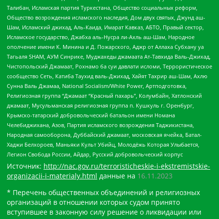
Талибан, Исламская партия Туркестана, Общество социальных реформ,
Общество возрождения исламского наследия, Дом двух святых, Джунд аш-
Шам, Исламский джихад, Аль-Каида, Имарат Кавказ, АБТО, Правый сектор,
Исламское государство, Джабха аль-Нусра ли-Ахль аш-Шам, Народное
ополчение имени К. Минина и Д. Пожарского, Аджр от Аллаха Субхану уа
Тагьаля SHAM, АУМ Синрике, Муджахеды джамаата Ат-Тавхида Валь-Джихад,
Чистопольский Джамаат, Рохнамо ба суи давлати исломи, Террористическое
сообщество Сеть, Катиба Таухид валь-Джихад, Хайят Тахрир аш-Шам, Ахлю
Сунна Валь Джамаа, National Socialism/White Power, Артподготовка,
Религиозная группа “Джамаат “Красный пахарь”, Колумбайн, Хатлонский
джамаат, Мусульманская религиозная группа п. Кушкуль г. Оренбург,
Крымско-татарский добровольческий батальон имени Номана
Челебиджихана, Азов, Партия исламского возрождения Таджикистана,
Народная самооборона, Дуббайский джамаат, московская ячейка, Батал-
Хаджи Белхороев, Маньяки Культ Убийц, Молодёжь Которая Улыбается,
Легион Свобода России, Айдар, Русский добровольческий корпус
Источник:
http://nac.gov.ru/terroristicheskie-i-ekstremistskie-
organizacii-i-materialy.html
данные на
16.11.2023
* Перечень общественных объединений и религиозных
организаций в отношении которых судом принято
вступившее в законную силу решение о ликвидации или