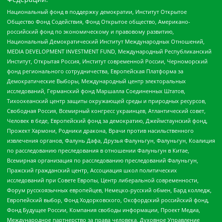
Национальный фонд в поддержку демократии, Институт Открытое
Общество Фонд Содействия, Фонд Открытое общество, Американо-
российский фонд по экономическому и правовому развитию,
Национальный Демократический Институт Международных Отношений,
MEDIA DEVELOPMENT INVESTMENT FUND, Международный Республиканский
Институт, Открытая Россия, Институт современной России, Черноморский
фонд регионального сотрудничества, Европейская Платформа за
Демократические Выборы, Международный центр электоральных
исследований, Германский фонд Маршалла Соединенных Штатов,
Тихоокеанский центр защиты окружающей среды и природных ресурсов,
Свободная Россия, Всемирный конгресс украинцев, Атлантический совет,
Человек в беде, Европейский фонд за демократию, Джеймстаунский фонд,
Прожект Хармони, Родники дракона, Врачи против насильственного
извлечения органов, Фалунь Дафа, Друзья Фалуньгун, Фалуньгун, Коалиция
по расследованию преследования в отношении Фалуньгун в Китае,
Всемирная организация по расследованию преследований Фалуньгун,
Пражский гражданский центр, Ассоциация школ политических
исследований при Совете Европы, Центр либеральной современности,
Форум русскоязычных европейцев, Немецко-русский обмен, Бард колледж,
Европейский выбор, Фонд Ходорковского, Оксфордский российский фонд,
Фонд Будущее России, Компания свободы информации, Проект Медиа,
Международное партнерство за права человека, Духовное Управление