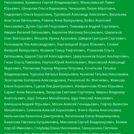
Николаевна, Кривенко Сергей Владимирович, Милославский Павел
Юрьевич, Шнырова Ольга Вадимовна, Чанышева Лилия Айратовна,
Сидорович Ольга Борисовна, Туровский Александр Алексеевич, Васильева
Анастасия Евгеньевна, Ривина Анна Валерьевна, Бойко Анатолий
Николаевич, Дугин Сергей Георгиевич, Пивоваров Андрей Сергеевич,
Аверин Виталий Евгеньевич, Барахоев Магомед Бекханович, Шарипков
Олег Викторович, Мошель Ирина Ароновна, Шведов Григорий Сергеевич,
Пономарев Лев Александрович, Каргалицкий Борис Юльевич, Созаев
Валерий Валерьевич, Исламов Тимур Рифгатович, Романова Ольга
Евгеньевна, Щаров Сергей Алексадрович, Цирульников Борис Альбертович,
Гасан Ольга Павловна, Паутов Юрий Анатольевич, Верховский Александр
Маркович, Пислакова-Паркер Марина Петровна, Кочеткова Татьяна
Владимировна, Чуркина Наталья Валерьевна, Акимова Татьяна Николаевна,
Золотарева Екатерина Александровна, Рачинский Ян Збигневич, Жемкова
Елена Борисовна, Гудков Лев Дмитриевич, Илларионова Юлия Юрьевна,
Саранг Анна Васильевна, Захарова Светлана Сергеевна, Аверин Владимир
Анатольевич, Щур Татьяна Михайловна, Щур Николай Алексеевич,
Блинушов Андрей Юрьевич, Мосин Алексей Геннадьевич, Гефтер Валентин
Михайлович, Симонов Алексей Кириллович, Флиге Ирина Анатольевна,
Мельникова Валентина Дмитриевна, Вититинова Елена Владимировна,
Баженова Светлана Куприяновна, Максимов Сергей Владимирович, Беляев
Сергей Иванович, Голубева Елена Николаевна, Ганнушкина Светлана
Алексеевна, Закс Елена Владимировна, Буртина Елена Юрьевна, Гендель