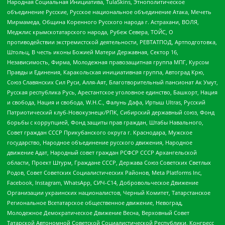
Народная Социальная Инициатива, TulaSkins, Этнополитическое
объединение Русские, Русское национальное объединение Атака, Мечеть
Мирмамеда, Община Коренного Русского народа г. Астрахани, ВОЛЯ,
Меджлис крымскотатарского народа, Рубеж Севера, ТОЙС, О
противодействии экстремистской деятельности, РЕВТАТПОД, Артподготовка,
Штольц, В честь иконы Божией Матери Державная, Сектор 16,
Независимость, Фирма, Молодежная правозащитная группа МПГ, Курсом
Правды и Единения, Каракольская инициативная группа, Автоград Крю,
Союз Славянских Сил Руси, Алля-Аят, Благотворительный пансионат Ак Умут,
Русская республика Русь, Арестантское уголовное единство, Башкорт, Нация
и свобода, Нация и свобода, W.H.С., Фалунь Дафа, Иртыш Ultras, Русский
Патриотический клуб-Новокузнецк/РПК, Сибирский державный союз, Фонд
борьбы с коррупцией, Фонд защиты прав граждан, Штабы Навального,
Совет граждан СССР Прикубанского округа г. Краснодара, Мужское
государство, Народное объединение русского движения, Народное
движение Адат, Народный совет граждан РСФСР СССР Архангельской
области, Проект Штурм, Граждане СССР, Держава Союз Советских Светлых
Родов, Совет Советских Социалистических Районов, Meta Platforms Inc,
Facebook, Instagram, WhatsApp, СИЧ-С14, Добровольческое Движение
Организации украинских националистов, Черный Комитет, Татарстанское
Региональное Всетатарское общественное движение, Невоград,
Молодежное Демократическое Движение Весна, Верховный Совет
Татарской Автономной Советской Социалистической Республики, Конгресс