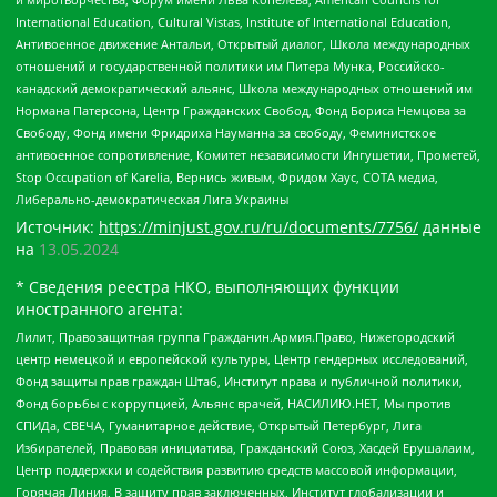
International Education, Cultural Vistas, Institute of International Education,
Антивоенное движение Антальи, Открытый диалог, Школа международных
отношений и государственной политики им Питера Мунка, Российско-
канадский демократический альянс, Школа международных отношений им
Нормана Патерсона, Центр Гражданских Свобод, Фонд Бориса Немцова за
Свободу, Фонд имени Фридриха Науманна за свободу, Феминистское
антивоенное сопротивление, Комитет независимости Ингушетии, Прометей,
Stop Occupation of Karelia, Вернись живым, Фридом Хаус, СОТА медиа,
Либерально-демократическая Лига Украины
Источник:
https://minjust.gov.ru/ru/documents/7756/
данные
на
13.05.2024
* Сведения реестра НКО, выполняющих функции
иностранного агента:
Лилит, Правозащитная группа Гражданин.Армия.Право, Нижегородский
центр немецкой и европейской культуры, Центр гендерных исследований,
Фонд защиты прав граждан Штаб, Институт права и публичной политики,
Фонд борьбы с коррупцией, Альянс врачей, НАСИЛИЮ.НЕТ, Мы против
СПИДа, СВЕЧА, Гуманитарное действие, Открытый Петербург, Лига
Избирателей, Правовая инициатива, Гражданский Союз, Хасдей Ерушалаим,
Центр поддержки и содействия развитию средств массовой информации,
Горячая Линия, В защиту прав заключенных, Институт глобализации и