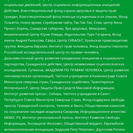
социальных движений, Центр социально-информационных инициатив
Действие, Благотворительный фонд охраны здоровья и защиты прав
граждан, Благотворительный фонд помощи осужденным и их семьям, Фонд
Тольятти, Новое время, Серебряная тайга, Так-Так-Так, Сова, центр Анна,
Проект Апрель, Самарская губерния, Эра здоровья, Мемориал,
Аналитический Центр Юрия Левады, Издательство Парк Гагарина, Фонд
имени Андрея Рылькова, Сфера, Центр СИБАЛЬТ, Уральская правозащитная
группа, Женщины Евразии, Институт прав человека, Фонд защиты гласности,
Российский исследовательский центр по правам человека,
Дальневосточный центр развития гражданских инициатив и социального
партнерства, Гражданское действие, Центр независимых социологических
исследований, Сутяжник, АКАДЕМИЯ ПО ПРАВАМ ЧЕЛОВЕКА, Центр развития
некоммерческих организаций, Частное учреждение в Калининграде Совета
Министров северных стран, Гражданское содействие, Трансперенси
Интернешнл-Р, Центр Защиты Прав Средств Массовой Информации,
Институт развития прессы - Сибирь, Частное учреждение в Санкт-
Петербурге Совета Министров Северных Стран, Фонд поддержки свободы
прессы, Гражданский контроль, Человек и Закон, Общественная комиссия
по сохранению наследия академика Сахарова, Информационное агентство
МЕМО. РУ, Институт региональной прессы, Институт Развития Свободы
Информации, Экозащита!-Женсовет, Общественный вердикт, Евразийская
антимонопольная ассоциация, Бедушев Петр Петрович, Дзугкоева Регина