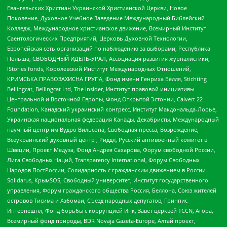
Евангельских Христиан Украинской Христианской Церкви, Новое
Поколение, Духовное Учебное Заведение Международный Библейский
Колледж, Международное христианское движение, Всемирный Институт
Саентологических Предприятий, Церковь Духовной Технологии,
Европейская сеть организаций по наблюдению за выборами, Республика
Польша, СВОБОДНЫЙ ИДЕЛЬ-УРАЛ, Ассоциация развития журналистики,
IStories fonds, Королевский Институт Международных Отношений,
КРИМСЬКА ПРАВОЗАХИСНА ГРУПА, Фонд имени Генриха Бёлля, Stichting
Bellingcat, Bellingcat Ltd, The Insider, Институт правовой инициативы
Центральной и Восточной Европы, Фонд Открытой Эстонии, Calvert 22
Foundation, Канадский украинский конгресс, Институт Макдональда-Лорье,
Украинская национальная федерация Канады, Декабристы, Международный
научный центр им Вудро Вильсона, Свободная пресса, Возрождение,
Всеукраинский духовный центр , Риддл, Русский антивоенный комитет в
Швеции, Проект Медуза, Фонд Андрея Сахарова, Форум свободной России,
Лига Свободных Наций, Transparеncy International, Форум Свободных
Народов ПостРоссии, Солидарность с гражданским движением в России –
Solidarus, КрымSOS, Свободный университет, Институт государственного
управления, Форум гражданского общества Россия, Беллона, Союз жителей
островов Тисима и Хабомаи, Съезд народных депутатов, Гринпис
Интернешнл, Фонд борьбы с коррупцией Инк, Завет церквей TCCN, Агора,
Всемирный фонд природы, BDR Novaja Gazeta-Europe, Алтай проект,