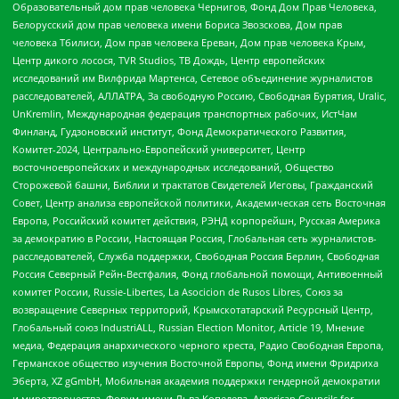
Образовательный дом прав человека Чернигов, Фонд Дом Прав Человека,
Белорусский дом прав человека имени Бориса Звозскова, Дом прав
человека Тбилиси, Дом прав человека Ереван, Дом прав человека Крым,
Центр дикого лосося, TVR Studios, ТВ Дождь, Центр европейских
исследований им Вилфрида Мартенса, Сетевое объединение журналистов
расследователей, АЛЛАТРА, За свободную Россию, Свободная Бурятия, Uralic,
UnKremlin, Международная федерация транспортных рабочих, ИстЧам
Финланд, Гудзоновский институт, Фонд Демократического Развития,
Комитет-2024, Центрально-Европейский университет, Центр
восточноевропейских и международных исследований, Общество
Сторожевой башни, Библии и трактатов Свидетелей Иеговы, Гражданский
Совет, Центр анализа европейской политики, Академическая сеть Восточная
Европа, Российский комитет действия, РЭНД корпорейшн, Русская Америка
за демократию в России, Настоящая Россия, Глобальная сеть журналистов-
расследователей, Служба поддержки, Свободная Россия Берлин, Свободная
Россия Северный Рейн-Вестфалия, Фонд глобальной помощи, Антивоенный
комитет России, Russie-Libertes, La Asocicion de Rusos Libres, Союз за
возвращение Северных территорий, Крымскотатарский Ресурсный Центр,
Глобальный союз IndustriALL, Russian Election Monitor, Article 19, Мнение
медиа, Федерация анархического черного креста, Радио Свободная Европа,
Германское общество изучения Восточной Европы, Фонд имени Фридриха
Эберта, XZ gGmbH, Мобильная академия поддержки гендерной демократии
и миротворчества, Форум имени Льва Копелева, American Councils for