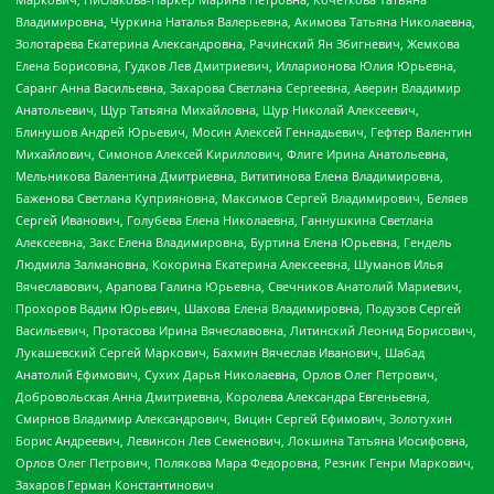
Владимировна, Чуркина Наталья Валерьевна, Акимова Татьяна Николаевна,
Золотарева Екатерина Александровна, Рачинский Ян Збигневич, Жемкова
Елена Борисовна, Гудков Лев Дмитриевич, Илларионова Юлия Юрьевна,
Саранг Анна Васильевна, Захарова Светлана Сергеевна, Аверин Владимир
Анатольевич, Щур Татьяна Михайловна, Щур Николай Алексеевич,
Блинушов Андрей Юрьевич, Мосин Алексей Геннадьевич, Гефтер Валентин
Михайлович, Симонов Алексей Кириллович, Флиге Ирина Анатольевна,
Мельникова Валентина Дмитриевна, Вититинова Елена Владимировна,
Баженова Светлана Куприяновна, Максимов Сергей Владимирович, Беляев
Сергей Иванович, Голубева Елена Николаевна, Ганнушкина Светлана
Алексеевна, Закс Елена Владимировна, Буртина Елена Юрьевна, Гендель
Людмила Залмановна, Кокорина Екатерина Алексеевна, Шуманов Илья
Вячеславович, Арапова Галина Юрьевна, Свечников Анатолий Мариевич,
Прохоров Вадим Юрьевич, Шахова Елена Владимировна, Подузов Сергей
Васильевич, Протасова Ирина Вячеславовна, Литинский Леонид Борисович,
Лукашевский Сергей Маркович, Бахмин Вячеслав Иванович, Шабад
Анатолий Ефимович, Сухих Дарья Николаевна, Орлов Олег Петрович,
Добровольская Анна Дмитриевна, Королева Александра Евгеньевна,
Смирнов Владимир Александрович, Вицин Сергей Ефимович, Золотухин
Борис Андреевич, Левинсон Лев Семенович, Локшина Татьяна Иосифовна,
Орлов Олег Петрович, Полякова Мара Федоровна, Резник Генри Маркович,
Захаров Герман Константинович