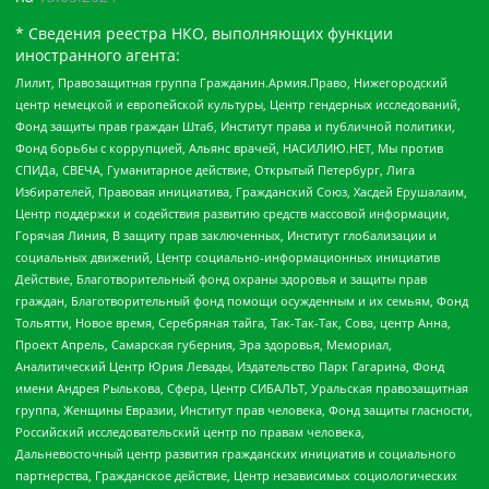
* Сведения реестра НКО, выполняющих функции
иностранного агента:
Лилит, Правозащитная группа Гражданин.Армия.Право, Нижегородский
центр немецкой и европейской культуры, Центр гендерных исследований,
Фонд защиты прав граждан Штаб, Институт права и публичной политики,
Фонд борьбы с коррупцией, Альянс врачей, НАСИЛИЮ.НЕТ, Мы против
СПИДа, СВЕЧА, Гуманитарное действие, Открытый Петербург, Лига
Избирателей, Правовая инициатива, Гражданский Союз, Хасдей Ерушалаим,
Центр поддержки и содействия развитию средств массовой информации,
Горячая Линия, В защиту прав заключенных, Институт глобализации и
социальных движений, Центр социально-информационных инициатив
Действие, Благотворительный фонд охраны здоровья и защиты прав
граждан, Благотворительный фонд помощи осужденным и их семьям, Фонд
Тольятти, Новое время, Серебряная тайга, Так-Так-Так, Сова, центр Анна,
Проект Апрель, Самарская губерния, Эра здоровья, Мемориал,
Аналитический Центр Юрия Левады, Издательство Парк Гагарина, Фонд
имени Андрея Рылькова, Сфера, Центр СИБАЛЬТ, Уральская правозащитная
группа, Женщины Евразии, Институт прав человека, Фонд защиты гласности,
Российский исследовательский центр по правам человека,
Дальневосточный центр развития гражданских инициатив и социального
партнерства, Гражданское действие, Центр независимых социологических