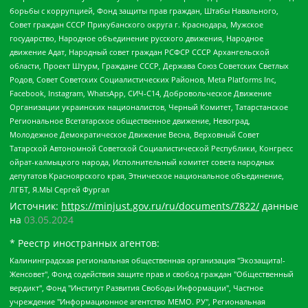
борьбы с коррупцией, Фонд защиты прав граждан, Штабы Навального,
Совет граждан СССР Прикубанского округа г. Краснодара, Мужское
государство, Народное объединение русского движения, Народное
движение Адат, Народный совет граждан РСФСР СССР Архангельской
области, Проект Штурм, Граждане СССР, Держава Союз Советских Светлых
Родов, Совет Советских Социалистических Районов, Meta Platforms Inc,
Facebook, Instagram, WhatsApp, СИЧ-С14, Добровольческое Движение
Организации украинских националистов, Черный Комитет, Татарстанское
Региональное Всетатарское общественное движение, Невоград,
Молодежное Демократическое Движение Весна, Верховный Совет
Татарской Автономной Советской Социалистической Республики, Конгресс
ойрат-калмыцкого народа, Исполнительный комитет совета народных
депутатов Красноярского края, Этническое национальное объединение,
ЛГБТ, Я.МЫ Сергей Фургал
Источник:
https://minjust.gov.ru/ru/documents/7822/
данные
на
03.05.2024
* Реестр иностранных агентов:
Калининградская региональная общественная организация "Экозащита!-Женсовет", Фонд содействия защите прав и свобод граждан "Общественный вердикт", Фонд "Институт Развития Свободы Информации", Частное учреждение "Информационное агентство МЕМО. РУ", Региональная общественная организация "Общественная комиссия по сохранению наследия академика Сахарова", Фонд поддержки свободы прессы, Санкт-Петербургская общественная правозащитная организация "Гражданский контроль", Межрегиональная общественная организация "Информационно-просветительский центр "Мемориал", Региональный Фонд "Центр Защиты Прав Средств Массовой Информации", с 05.12.2023 Фонд "Центр Защиты Прав Средств массовой информации", Региональная общественная благотворительная организация помощи беженцам и мигрантам "Гражданское содействие", Негосударственное образовательное учреждение дополнительного профессионального образования (повышение квалификации) специалистов "АКАДЕМИЯ ПО ПРАВАМ ЧЕЛОВЕКА", Свердловская региональная общественная организация "Сутяжник", Автономная некоммерческая организация "Центр независимых социологических исследований", Союз общественных объединений "Российский исследовательский центр по правам человека", Региональное общественное учреждение научно-информационный центр "МЕМОРИАЛ", Некоммерческая организация "Фонд защиты гласности", Автономная некоммерческая организация "Институт прав человека", Городская общественная организация "Екатеринбургское общество "МЕМОРИАЛ", Городская общественная организация "Рязанское историко-просветительское и правозащитное общество "Мемориал" (Рязанский Мемориал), Челябинский региональный орган общественной самодеятельности – женское общественное объединение "Женщины Евразии", Челябинский региональный орган общественной самодеятельности "Уральская правозащитная группа", Фонд содействия защите здоровья и социальной справедливости имени Андрея Рылькова, Автономная Некоммерческая Организация "Аналитический Центр Юрия Левады", Автономная некоммерческая организация социальной поддержки населения "Проект Апрель", Региональная общественная организация помощи женщинам и детям, находящимся в кризисной ситуации "Информационно-методический центр "Анна", Фонд содействия развитию массовых коммуникаций и правовому просвещению "Так-так-Так", Фонд содействия устойчивому развитию "Серебряная тайга", Свердловский региональный общественный фонд социальных проектов "Новое время", "Idel.Реалии", Кавказ.Реалии, Крым.Реалии, Телеканал Настоящее Время, Татаро-башкирская служба Радио Свобода (Azatliq Radiosi), Радио Свободная Европа/Радио Свобода (PCE/PC), "Сибирь.Реалии", "Фактограф", Благотворительный фонд помощи осужденным и их семьям, Автономная некоммерческая организация "Институт глобализации и социальных движений", Фонд "В защиту прав заключенных", Частное учреждение "Центр поддержки и содействия развитию средств массовой информации", Пензенский региональный общественный благотворительный фонд "Гражданский союз", "Север.Реалии", Некоммерческая организация Фонд "Правовая инициатива", Общество с ограниченной ответственностью "Радио Свободная Европа/Радио Свобода", Чешское информационное агентство "MEDIUM-ORIENT", Красноярская региональная общественная организация "Мы против СПИДа", Камалягин Денис Николаевич, Маркелов Сергей Евгеньевич, Пономарев Лев Александрович, Савицкая Людмила Алексеевна, Автономная некоммерческая организация "Центр по работе с проблемой насилия "НАСИЛИЮ.НЕТ", Межрегиональный профессиональный союз работников здравоохранения "Альянс врачей", Юридическое лицо, зарегистрированное в Латвийской Республике, SIA "Medusa Project" (регистрационный номер 40103797863, дата регистрации 10.06.2014), Некоммерческая организация "Фонд по борьбе с коррупцией", Автономная некоммерческая организация "Институт права и публичной политики", Баданин Роман Сергеевич, Гликин Максим Александрович, Железнова Мария Михайловна, Лукьянова Юлия Сергеевна, Маетная Елизавета Витальевна, Маняхин Петр Борисович, Чуракова Ольга Владимировна, Ярош Юлия Петровна, Юридическое лицо "The Insider SIA", зарегистрированное в Риге, Латвийская Республика (дата регистрации 26.06.2015), являющееся администратором доменного имени интернет-издания "The Insider SIA", https://theins.ru, Постернак Алексей Евгеньевич, Рубин Михаил Аркадьевич, Анин Роман Александрович, Юридическое лицо Istories fonds, зарегистрированное в Латвийской Республике (регистрационный номер 50008295751, дата регистрации 24.02.2020), Великовский Дмитрий Александрович, Долинина Ирина Николаевна, Мароховская Алеся Алексеевна, Шлейнов Роман Юрьевич, Шмагун Олеся Валентиновна, Общество с ограниченной ответственностью "Альтаир 2021", Общество с ограниченной ответственностью "Вега 2021", Общество с ограниченной ответственностью "Главный редактор 2021", Общество с ограниченной ответственностью "Ромашки монолит", Важенков Артем Валерьевич, Ивановская областная общественная организация "Центр гендерных исследований", Гурман Юрий Альбертович, Медиапроект "ОВД-Инфо", Егоров Владимир Владимирович, Жилинский Владимир Александрович, Общество с ограниченной ответственностью "ЗП", Иванова София Юрьевна, Карезина Инна Павловна, Кильтау Екатерина Викторовна, Петров Алексей Викторович, Пискунов Сергей Евгеньевич, Смирнов Сергей Сергеевич, Тихонов Михаил Сергеевич, Общество с ограниченной ответственностью "ЖУРНАЛИСТ-ИНОСТРАННЫЙ АГЕНТ", Арапова Галина Юрьевна, Вольтская Татьяна Анатольевна, Американская компания "Mason G.E.S. Anonymous Foundation" (США), являющаяся владельцем интернет-издания https://mnews.world/, Компания "Stichting Bellingcat", зарегистрированная в Нидерландах (дата регистрации 11.07.2018), Захаров Андрей Вячеславович, Клепиковская Екатерина Дмитриевна, Общество с ограниченной ответственностью "МЕМО", Перл Роман Александрович, Симонов Евгений Алексеевич, Соловьева Елена Анатольевна, Сотников Даниил Владимирович, Сурначева Елизавета Дмитриевна, Автономная некоммерческая организация по защите прав человека и информированию населения "Якутия – Наше Мнение", Общество с ограниченной ответственностью "Москоу диджитал медиа", с 26.01.2023 Общество с ограниченной ответственностью "Чайка Белые сады", Ветошкина Валерия Валерьевна, Заговора Максим Александрович, Межрегиональное общественное движение "Российская ЛГБТ - сеть", Оленичев Максим Владимирович, Павлов Иван Юрьевич, Скворцова Елена Сергеевна, Общество с ограниченной ответственностью "Как бы инагент", Кочетков Игорь Викторович, Общество с ограниченной ответственностью "Честные выборы", Еланчик Олег Александрович, Общество с ограниченной ответственностью "Нобелевский призыв", Гималова Регина Эмилевна, Григорьев Андрей Валерьевич, Григорьева Алина Александровна, Ассоциация по содействию защите прав призывников, альтернативнослужащих и военнослужащих "Правозащитная группа "Гражданин.Армия.Право", Хисамова Регина Фаритовна, Автономная некоммерческая организация по реализации социально-правовых программ "Лилит", Дальневосточное общественное движение "Маяк", Санкт-Петербургская ЛГБТ-инициативная группа "Выход", Инициативная группа ЛГБТ+ "Реверс", Алексеев Андрей Викторович, Бекбулатова Таисия Львовна, Беляев Иван Михайлович, Владыкина Елена Сергеевна, Гельман Марат Александрович, Никульшина Вероника Юрьевна, Толоконникова Надежда Андреевна, Шендерович Виктор Анатольевич, Общество с ограниченной ответственностью "Данное сообщение", Общество с ограниченной ответственностью Издательский дом "Новая глава", Айнбиндер Александра Александровна, Московский комьюнити-центр для ЛГБТ+инициатив, Благотворительный фонд развития филантропии, Deutsche Welle (Германия, Kurt-Schumacher-Strasse 3, 53113 Bonn), Борзунова Мария Михайловна, Воробьев Виктор Викторович, Голубева Анна Львовна, Константинова Алла Михайловна, Малкова Ирина Владимировна, Мурадов Мурад Абдулгалимович, Осетинская Елизавета Николаевна, Понасенков Евгений Николаевич, Ганапольский Матвей Юрьевич, Киселев Евгений Алексеевич, Борухович Ирина Григорьевна, Дремин Иван Тимофеевич, Дубровский Дмитрий Викторович, Красноярская региональная общественная организация поддержки и развития альтернативных образовательных технологий и межкультурных коммуникаций "ИНТЕРРА", Маяковская Екатерина Алексеевна, Фейгин Марк Захарович, Филимонов Андрей Викторович, Дзугкоева Регина Николаевна, Доброхотов Роман Александрович, Дудь Юрий Александрович, Елкин Сергей Владимирович, Кругликов Кирилл Игоревич, Сабунаева Мария Леонидовна, Семенов Алексей Владимирович, Шаинян Карен Багратович, Шульман Екатерина Михайловна, Асафьев Артур Валерьевич, Вахштайн Виктор Семенович, Венедиктов Алексей Алексеевич, Лушникова Екатерина Евгеньевна, Волков Леонид Михайлович, Невзоров Александр Глебович, Пархоменко Сергей Борисович, Сироткин Ярослав Николаевич, Кара-Мурза Владимир Владимирович, Баранова Наталья Владимировна, Гозман Леонид Яковлевич, Кагарлицкий Борис Юльевич, Климарев Михаил Валерьевич, Милов Владимир Станиславович, Автономная некоммерческая организация Краснодарский центр современного искусства "Типография", Моргенштерн Алишер Тагирович, Соболь Любовь Эдуардовна, Общество с ограниченной ответственностью "ЛИЗА НОРМ", Каспаров Гарри Кимович, Ходорковский Михаил Борисович, Общество с ограниченной ответственностью "Апрельские тезисы", Данилович Ирина Брониславовна, Кашин Олег Владимирович, Петров Николай Владимирович, Пивоваров Алексей Владимирович, Соколов Михаил Владимирович, Цветкова Юлия Владимировна, Чичваркин Евгений Александрович, Комитет против пыток/Команда против пыток, Общество с ограниченной ответственностью "Первый научный", Общество с ограниченной ответственностью "Вертолет и ко", Белоцерковская Вероника Борисовна, Кац Максим Евгеньевич, Лазарева Татьяна Юрьевна, Шаведдинов Руслан Табризович, Яшин Илья Валерьевич, Общество с ограниченной ответственностью "Иноагент ААВ", Алешковский Дмитрий Петрович, Альбац Евгения Марковна, Быков Дмитрий Львович, Галямина Юлия Евгеньевна, Лойко Сергей Леонидович, Мартынов Кирилл Константинович, Медведев Сергей Александрович, Крашенинников Федор Геннадиевич, Гордеева Катерина Вл