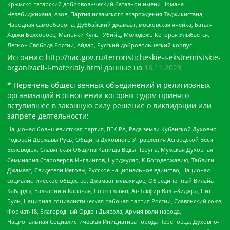
Крымско-татарский добровольческий батальон имени Номана
Челебиджихана, Азов, Партия исламского возрождения Таджикистана,
Народная самооборона, Дуббайский джамаат, московская ячейка, Батал-
Хаджи Белхороев, Маньяки Культ Убийц, Молодёжь Которая Улыбается,
Легион Свобода России, Айдар, Русский добровольческий корпус
Источник:
http://nac.gov.ru/terroristicheskie-i-ekstremistskie-
organizacii-i-materialy.html
данные на
16.11.2023
* Перечень общественных объединений и религиозных
организаций в отношении которых судом принято
вступившее в законную силу решение о ликвидации или
запрете деятельности:
Национал-большевистская партия, ВЕК РА, Рада земли Кубанской Духовно
Родовой Державы Русь, Община Духовного Управления Асгардской Веси
Беловодья, Славянская Община Капища Веды Перуна, Мужская Духовная
Семинария Староверов-Инглингов, Нурджулар, К Богодержавию, Таблиги
Джамаат, Свидетели Иеговы, Русское национальное единство, Национал-
социалистическое общество, Джамаат мувахидов, Объединенный Вилайат
Кабарды, Балкарии и Карачая, Союз славян, Ат-Такфир Валь-Хиджра, Пит
Буль, Национал-социалистическая рабочая партия России, Славянский союз,
Формат-18, Благородный Орден Дьявола, Армия воли народа,
Национальная Социалистическая Инициатива города Череповца, Духовно-