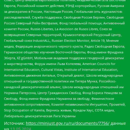
Европа, Российский комитет действия, РЭНД корпорейшн, Русская Америка
за демократию в России, Настоящая Россия, Глобальная сеть журналистов-
расследователей, Служба поддержки, Свободная Россия Берлин, Свободная
Россия Северный Рейн-Вестфалия, Фонд глобальной помощи, Антивоенный
комитет России, Russie-Libertes, La Asocicion de Rusos Libres, Союз за
возвращение Северных территорий, Крымскотатарский Ресурсный Центр,
Глобальный союз IndustriALL, Russian Election Monitor, Article 19, Мнение
медиа, Федерация анархического черного креста, Радио Свободная Европа,
Германское общество изучения Восточной Европы, Фонд имени Фридриха
Эберта, XZ gGmbH, Мобильная академия поддержки гендерной демократии
и миротворчества, Форум имени Льва Копелева, American Councils for
International Education, Cultural Vistas, Institute of International Education,
Антивоенное движение Антальи, Открытый диалог, Школа международных
отношений и государственной политики им Питера Мунка, Российско-
канадский демократический альянс, Школа международных отношений им
Нормана Патерсона, Центр Гражданских Свобод, Фонд Бориса Немцова за
Свободу, Фонд имени Фридриха Науманна за свободу, Феминистское
антивоенное сопротивление, Комитет независимости Ингушетии, Прометей,
Stop Occupation of Karelia, Вернись живым, Фридом Хаус, СОТА медиа,
Либерально-демократическая Лига Украины
Источник:
https://minjust.gov.ru/ru/documents/7756/
данные
на
13.05.2024