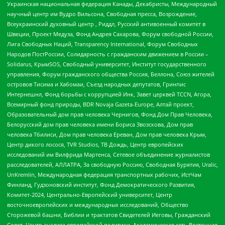
Украинская национальная федерация Канады, Декабристы, Международный
научный центр им Вудро Вильсона, Свободная пресса, Возрождение,
Всеукраинский духовный центр , Риддл, Русский антивоенный комитет в
Швеции, Проект Медуза, Фонд Андрея Сахарова, Форум свободной России,
Лига Свободных Наций, Transparеncy International, Форум Свободных
Народов ПостРоссии, Солидарность с гражданским движением в России –
Solidarus, КрымSOS, Свободный университет, Институт государственного
управления, Форум гражданского общества Россия, Беллона, Союз жителей
островов Тисима и Хабомаи, Съезд народных депутатов, Гринпис
Интернешнл, Фонд борьбы с коррупцией Инк, Завет церквей TCCN, Агора,
Всемирный фонд природы, BDR Novaja Gazeta-Europe, Алтай проект,
Образовательный дом прав человека Чернигов, Фонд Дом Прав Человека,
Белорусский дом прав человека имени Бориса Звозскова, Дом прав
человека Тбилиси, Дом прав человека Ереван, Дом прав человека Крым,
Центр дикого лосося, TVR Studios, ТВ Дождь, Центр европейских
исследований им Вилфрида Мартенса, Сетевое объединение журналистов
расследователей, АЛЛАТРА, За свободную Россию, Свободная Бурятия, Uralic,
UnKremlin, Международная федерация транспортных рабочих, ИстЧам
Финланд, Гудзоновский институт, Фонд Демократического Развития,
Комитет-2024, Центрально-Европейский университет, Центр
восточноевропейских и международных исследований, Общество
Сторожевой башни, Библии и трактатов Свидетелей Иеговы, Гражданский
Совет, Центр анализа европейской политики, Академическая сеть Восточная