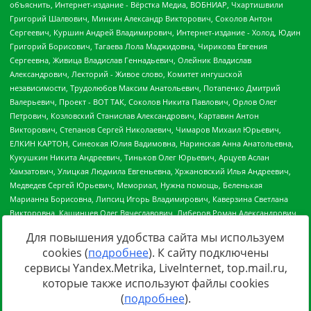
Для повышения удобства сайта мы используем
cookies (
подробнее
). К сайту подключены
сервисы Yandex.Metrika, LiveInternet, top.mail.ru,
Источник:
https://minjust.gov.ru/uploaded/files/reestr-
которые также используют файлы cookies
inostrannyih-agentov-22-03-2024.pdf
данные на
22.03.2024
(
подробнее
).