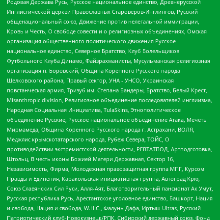
Родовая Держава Русь, Русское национальное единство, Древнерусской
Инглистической церкви Православных Староверов-Инглингов, Русский
общенациональный союз, Движение против нелегальной иммиграции,
Кровь и Честь, О свободе совести и о религиозных объединениях, Омская
организация общественного политического движения Русское
национальное единство, Северное Братство, Клуб Болельщиков
Футбольного Клуба Динамо, Файзрахманисты, Мусульманская религиозная
организация п. Боровский, Община Коренного Русского народа
Щелковского района, Правый сектор, УНА - УНСО, Украинская
повстанческая армия, Тризуб им. Степана Бандеры, Братство, Белый Крест,
Misanthropic division, Религиозное объединение последователей инглиизма,
Народная Социальная Инициатива, TulaSkins, Этнополитическое
объединение Русские, Русское национальное объединение Атака, Мечеть
Мирмамеда, Община Коренного Русского народа г. Астрахани, ВОЛЯ,
Меджлис крымскотатарского народа, Рубеж Севера, ТОЙС, О
противодействии экстремистской деятельности, РЕВТАТПОД, Артподготовка,
Штольц, В честь иконы Божией Матери Державная, Сектор 16,
Независимость, Фирма, Молодежная правозащитная группа МПГ, Курсом
Правды и Единения, Каракольская инициативная группа, Автоград Крю,
Союз Славянских Сил Руси, Алля-Аят, Благотворительный пансионат Ак Умут,
Русская республика Русь, Арестантское уголовное единство, Башкорт, Нация
и свобода, Нация и свобода, W.H.С., Фалунь Дафа, Иртыш Ultras, Русский
Патриотический клуб-Новокузнецк/РПК, Сибирский державный союз, Фонд