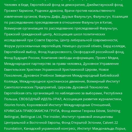
Человек в беде, Европейский фонд за демократию, Джеймстаунский фонд,
Прожект Хармони, Родники дракона, Врачи против насильственного
извлечения органов, Фалунь Дафа, Друзья Фалуньгун, Фалуньгун, Коалиция
по расследованию преследования в отношении Фалуньгун в Китае,
Всемирная организация по расследованию преследований Фалуньгун,
Пражский гражданский центр, Ассоциация школ политических
исследований при Совете Европы, Центр либеральной современности,
Форум русскоязычных европейцев, Немецко-русский обмен, Бард колледж,
Европейский выбор, Фонд Ходорковского, Оксфордский российский фонд,
Фонд Будущее России, Компания свободы информации, Проект Медиа,
Международное партнерство за права человека, Духовное Управление
Евангельских Христиан Украинской Христианской Церкви, Новое
Поколение, Духовное Учебное Заведение Международный Библейский
Колледж, Международное христианское движение, Всемирный Институт
Саентологических Предприятий, Церковь Духовной Технологии,
Европейская сеть организаций по наблюдению за выборами, Республика
Польша, СВОБОДНЫЙ ИДЕЛЬ-УРАЛ, Ассоциация развития журналистики,
IStories fonds, Королевский Институт Международных Отношений,
КРИМСЬКА ПРАВОЗАХИСНА ГРУПА, Фонд имени Генриха Бёлля, Stichting
Bellingcat, Bellingcat Ltd, The Insider, Институт правовой инициативы
Центральной и Восточной Европы, Фонд Открытой Эстонии, Calvert 22
Foundation, Канадский украинский конгресс, Институт Макдональда-Лорье,