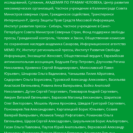
исследований, Сутяжник, АКАДЕМИЯ ПО ПРАВАМ ЧЕЛОВЕКА, Центр развития
некоммерческих организаций, Частное учреждение в Калининграде Совета
Министров северных стран, Гражданское содействие, Трансперенси
Интернешнл-Р, Центр Защиты Прав Средств Массовой Информации,
Институт развития прессы - Сибирь, Частное учреждение в Санкт-
Петербурге Совета Министров Северных Стран, Фонд поддержки свободы
прессы, Гражданский контроль, Человек и Закон, Общественная комиссия
по сохранению наследия академика Сахарова, Информационное агентство
МЕМО. РУ, Институт региональной прессы, Институт Развития Свободы
Информации, Экозащита!-Женсовет, Общественный вердикт, Евразийская
антимонопольная ассоциация, Бедушев Петр Петрович, Дзугкоева Регина
Николаевна, Кривенко Сергей Владимирович, Милославский Павел
Юрьевич, Шнырова Ольга Вадимовна, Чанышева Лилия Айратовна,
Сидорович Ольга Борисовна, Туровский Александр Алексеевич, Васильева
Анастасия Евгеньевна, Ривина Анна Валерьевна, Бойко Анатолий
Николаевич, Дугин Сергей Георгиевич, Пивоваров Андрей Сергеевич,
Аверин Виталий Евгеньевич, Барахоев Магомед Бекханович, Шарипков
Олег Викторович, Мошель Ирина Ароновна, Шведов Григорий Сергеевич,
Пономарев Лев Александрович, Каргалицкий Борис Юльевич, Созаев
Валерий Валерьевич, Исламов Тимур Рифгатович, Романова Ольга
Евгеньевна, Щаров Сергей Алексадрович, Цирульников Борис Альбертович,
Гасан Ольга Павловна, Паутов Юрий Анатольевич, Верховский Александр
Маркович, Пислакова-Паркер Марина Петровна, Кочеткова Татьяна