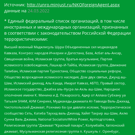
Источник:
http://unro.minjust.ru/NKOForeignAgent.aspx
данные на
24.03.2022
* Единый федеральный список организаций, в том числе
иностранных и международных организаций, признанных
в соответствии с законодательством Российской Федерации
террористическими:
Высший военный Маджлисуль Шура Объединенных сил моджахедов
Кавказа, Конгресс народов Ичкерии и Дагестана, База, Асбат аль-Ансар,
Священная война, Исламская группа, Братья-мусульмане, Партия
исламского освобождения, Лашкар-И-Тайба, Исламская группа, Движение
Талибан, Исламская партия Туркестана, Общество социальных реформ,
Общество возрождения исламского наследия, Дом двух святых, Джунд аш-
Шам, Исламский джихад, Аль-Каида, Имарат Кавказ, АБТО, Правый сектор,
Исламское государство, Джабха аль-Нусра ли-Ахль аш-Шам, Народное
ополчение имени К. Минина и Д. Пожарского, Аджр от Аллаха Субхану уа
Тагьаля SHAM, АУМ Синрике, Муджахеды джамаата Ат-Тавхида Валь-Джихад,
Чистопольский Джамаат, Рохнамо ба суи давлати исломи, Террористическое
сообщество Сеть, Катиба Таухид валь-Джихад, Хайят Тахрир аш-Шам, Ахлю
Сунна Валь Джамаа, National Socialism/White Power, Артподготовка,
Религиозная группа “Джамаат “Красный пахарь”, Колумбайн, Хатлонский
джамаат, Мусульманская религиозная группа п. Кушкуль г. Оренбург,