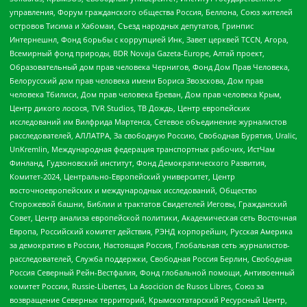
управления, Форум гражданского общества Россия, Беллона, Союз жителей
островов Тисима и Хабомаи, Съезд народных депутатов, Гринпис
Интернешнл, Фонд борьбы с коррупцией Инк, Завет церквей TCCN, Агора,
Всемирный фонд природы, BDR Novaja Gazeta-Europe, Алтай проект,
Образовательный дом прав человека Чернигов, Фонд Дом Прав Человека,
Белорусский дом прав человека имени Бориса Звозскова, Дом прав
человека Тбилиси, Дом прав человека Ереван, Дом прав человека Крым,
Центр дикого лосося, TVR Studios, ТВ Дождь, Центр европейских
исследований им Вилфрида Мартенса, Сетевое объединение журналистов
расследователей, АЛЛАТРА, За свободную Россию, Свободная Бурятия, Uralic,
UnKremlin, Международная федерация транспортных рабочих, ИстЧам
Финланд, Гудзоновский институт, Фонд Демократического Развития,
Комитет-2024, Центрально-Европейский университет, Центр
восточноевропейских и международных исследований, Общество
Сторожевой башни, Библии и трактатов Свидетелей Иеговы, Гражданский
Совет, Центр анализа европейской политики, Академическая сеть Восточная
Европа, Российский комитет действия, РЭНД корпорейшн, Русская Америка
за демократию в России, Настоящая Россия, Глобальная сеть журналистов-
расследователей, Служба поддержки, Свободная Россия Берлин, Свободная
Россия Северный Рейн-Вестфалия, Фонд глобальной помощи, Антивоенный
комитет России, Russie-Libertes, La Asocicion de Rusos Libres, Союз за
возвращение Северных территорий, Крымскотатарский Ресурсный Центр,