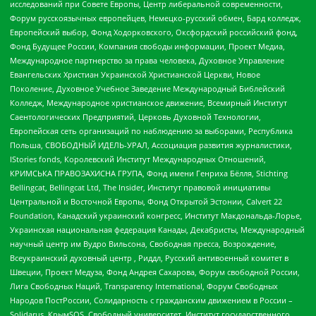
исследований при Совете Европы, Центр либеральной современности,
Форум русскоязычных европейцев, Немецко-русский обмен, Бард колледж,
Европейский выбор, Фонд Ходорковского, Оксфордский российский фонд,
Фонд Будущее России, Компания свободы информации, Проект Медиа,
Международное партнерство за права человека, Духовное Управление
Евангельских Христиан Украинской Христианской Церкви, Новое
Поколение, Духовное Учебное Заведение Международный Библейский
Колледж, Международное христианское движение, Всемирный Институт
Саентологических Предприятий, Церковь Духовной Технологии,
Европейская сеть организаций по наблюдению за выборами, Республика
Польша, СВОБОДНЫЙ ИДЕЛЬ-УРАЛ, Ассоциация развития журналистики,
IStories fonds, Королевский Институт Международных Отношений,
КРИМСЬКА ПРАВОЗАХИСНА ГРУПА, Фонд имени Генриха Бёлля, Stichting
Bellingcat, Bellingcat Ltd, The Insider, Институт правовой инициативы
Центральной и Восточной Европы, Фонд Открытой Эстонии, Calvert 22
Foundation, Канадский украинский конгресс, Институт Макдональда-Лорье,
Украинская национальная федерация Канады, Декабристы, Международный
научный центр им Вудро Вильсона, Свободная пресса, Возрождение,
Всеукраинский духовный центр , Риддл, Русский антивоенный комитет в
Швеции, Проект Медуза, Фонд Андрея Сахарова, Форум свободной России,
Лига Свободных Наций, Transparеncy International, Форум Свободных
Народов ПостРоссии, Солидарность с гражданским движением в России –
Solidarus, КрымSOS, Свободный университет, Институт государственного