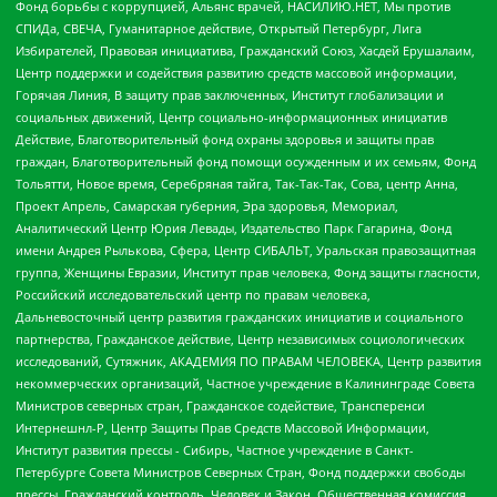
Фонд борьбы с коррупцией, Альянс врачей, НАСИЛИЮ.НЕТ, Мы против
СПИДа, СВЕЧА, Гуманитарное действие, Открытый Петербург, Лига
Избирателей, Правовая инициатива, Гражданский Союз, Хасдей Ерушалаим,
Центр поддержки и содействия развитию средств массовой информации,
Горячая Линия, В защиту прав заключенных, Институт глобализации и
социальных движений, Центр социально-информационных инициатив
Действие, Благотворительный фонд охраны здоровья и защиты прав
граждан, Благотворительный фонд помощи осужденным и их семьям, Фонд
Тольятти, Новое время, Серебряная тайга, Так-Так-Так, Сова, центр Анна,
Проект Апрель, Самарская губерния, Эра здоровья, Мемориал,
Аналитический Центр Юрия Левады, Издательство Парк Гагарина, Фонд
имени Андрея Рылькова, Сфера, Центр СИБАЛЬТ, Уральская правозащитная
группа, Женщины Евразии, Институт прав человека, Фонд защиты гласности,
Российский исследовательский центр по правам человека,
Дальневосточный центр развития гражданских инициатив и социального
партнерства, Гражданское действие, Центр независимых социологических
исследований, Сутяжник, АКАДЕМИЯ ПО ПРАВАМ ЧЕЛОВЕКА, Центр развития
некоммерческих организаций, Частное учреждение в Калининграде Совета
Министров северных стран, Гражданское содействие, Трансперенси
Интернешнл-Р, Центр Защиты Прав Средств Массовой Информации,
Институт развития прессы - Сибирь, Частное учреждение в Санкт-
Петербурге Совета Министров Северных Стран, Фонд поддержки свободы
прессы, Гражданский контроль, Человек и Закон, Общественная комиссия