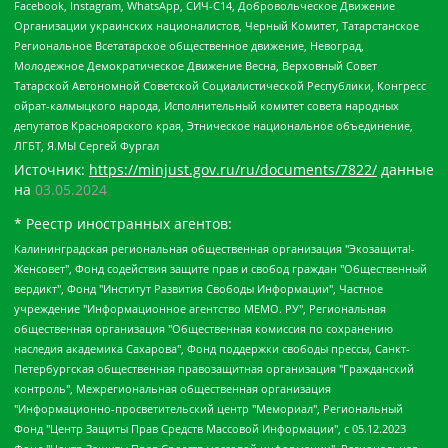
Facebook, Instagram, WhatsApp, СИЧ-С14, Добровольческое Движение
Организации украинских националистов, Черный Комитет, Татарстанское
Региональное Всетатарское общественное движение, Невоград,
Молодежное Демократическое Движение Весна, Верховный Совет
Татарской Автономной Советской Социалистической Республики, Конгресс
ойрат-калмыцкого народа, Исполнительный комитет совета народных
депутатов Красноярского края, Этническое национальное объединение,
ЛГБТ, Я.МЫ Сергей Фургал
Источник:
https://minjust.gov.ru/ru/documents/7822/
данные
на
03.05.2024
* Реестр иностранных агентов:
Калининградская региональная общественная организация "Экозащита!-Женсовет", Фонд содействия защите прав и свобод граждан "Общественный вердикт", Фонд "Институт Развития Свободы Информации", Частное учреждение "Информационное агентство МЕМО. РУ", Региональная общественная организация "Общественная комиссия по сохранению наследия академика Сахарова", Фонд поддержки свободы прессы, Санкт-Петербургская общественная правозащитная организация "Гражданский контроль", Межрегиональная общественная организация "Информационно-просветительский центр "Мемориал", Региональный Фонд "Центр Защиты Прав Средств Массовой Информации", с 05.12.2023 Фонд "Центр Защиты Прав Средств массовой информации", Региональная общественная благотворительная организация помощи беженцам и мигрантам "Гражданское содействие", Негосударственное образовательное учреждение дополнительного профессионального образования (повышение квалификации) специалистов "АКАДЕМИЯ ПО ПРАВАМ ЧЕЛОВЕКА", Свердловская региональная общественная организация "Сутяжник", Автономная некоммерческая организация "Центр независимых социологических исследований", Союз общественных объединений "Российский исследовательский центр по правам человека", Региональное общественное учреждение научно-информационный центр "МЕМОРИАЛ", Некоммерческая организация "Фонд защиты гласности", Автономная некоммерческая организация "Институт прав человека", Городская общественная организация "Екатеринбургское общество "МЕМОРИАЛ", Городская общественная организация "Рязанское историко-просветительское и правозащитное общество "Мемориал" (Рязанский Мемориал), Челябинский региональный орган общественной самодеятельности – женское общественное объединение "Женщины Евразии", Челябинский региональный орган общественной самодеятельности "Уральская правозащитная группа", Фонд содействия защите здоровья и социальной справедливости имени Андрея Рылькова, Автономная Некоммерческая Организация "Аналитический Центр Юрия Левады", Автономная некоммерческая организация социальной поддержки населения "Проект Апрель", Региональная общественная организация помощи женщинам и детям, находящимся в кризисной ситуации "Информационно-методический центр "Анна", Фонд содействия развитию массовых коммуникаций и правовому просвещению "Так-так-Так", Фонд содействия устойчивому развитию "Серебряная тайга", Свердловский региональный общественный фонд социальных проектов "Новое время", "Idel.Реалии", Кавказ.Реалии, Крым.Реалии, Телеканал Настоящее Время, Татаро-башкирская служба Радио Свобода (Azatliq Radiosi), Радио Свободная Европа/Радио Свобода (PCE/PC), "Сибирь.Реалии", "Фактограф", Благотворительный фонд помощи осужденным и их семьям, Автономная некоммерческая организация "Институт глобализации и социальных движений", Фонд "В защиту прав заключенных", Частное учреждение "Центр поддержки и содействия развитию средств массовой информации", Пензенский региональный общественный благотворительный фонд "Гражданский союз", "Север.Реалии", Некоммерческая организация Фонд "Правовая инициатива", Общество с ограниченной ответственностью "Радио Свободная Европа/Радио Свобода", Чешское информационное агентство "MEDIUM-ORIENT", Красноярская региональная общественная организация "Мы против СПИДа", Камалягин Денис Николаевич, Маркелов Сергей Евгеньевич, Пономарев Лев Александрович, Савицкая Людмила Алексеевна, Автономная некоммерческая организация "Центр по работе с проблемой насилия "НАСИЛИЮ.НЕТ", Межрегиональный профессиональный союз работников здравоохранения "Альянс врачей", Юридическое лицо, зарегистрированное в Латвийской Республике, SIA "Medusa Project" (регистрационный номер 40103797863, дата регистрации 10.06.2014), Некоммерческая организация "Фонд по борьбе с коррупцией", Автономная некоммерческая организация "Институт права и публичной политики", Баданин Роман Сергеевич, Гликин Максим Александрович, Железнова Мария Михайловна, Лукьянова Юлия Сергеевна, Маетная Елизавета Витальевна, Маняхин Петр Борисович, Чуракова Ольга Владимировна, Ярош Юлия Петровна, Юридическое лицо "The Insider SIA", зарегистрированное в Риге, Латвийская Республика (дата регистрации 26.06.2015), являющееся администратором доменного имени интернет-издания "The Insider SIA", https://theins.ru, Постернак Алексей Евгеньевич, Рубин Михаил Аркадьевич, Анин Роман Александрович, Юридическое лицо Istories fonds, зарегистрированное в Латвийской Республике (регистрационный номер 50008295751, дата регистрации 24.02.2020), Великовский Дмитрий Александрович, Долинина Ирина Николаевна, Мароховская Алеся Алексеевна, Шлейнов Роман Юрьевич, Шмагун Олеся Валентиновна, Общество с ограниченной ответственностью "Альтаир 2021", Общество с ограниченной ответственностью "Вега 2021", Общество с ограниченной ответственностью "Главный редактор 2021", Общество с ограниченной ответственностью "Ромашки монолит", Важенков Артем Валерьевич, Ивановская областная общественная организация "Центр гендерных исследований", Гурман Юрий Альбертович, Медиапроект "ОВД-Инфо", Егоров Владимир Владимирович, Жилинский Владимир Александрович, Общество с ограниченной ответственностью "ЗП", Иванова София Юрьевна, Карезина Инна Павловна, Кильтау Екатерина Викторовна, Петров Алексей Викторович, Пискунов Сергей Евгеньевич, Смирнов Сергей Сергеевич, Тихонов Михаил Сергеевич, Общество с ограниченной ответственностью "ЖУРНАЛИСТ-ИНОСТРАННЫЙ АГЕНТ", Арапова Галина Юрьевна, Вольтская Татьяна Анатольевна, Американская компания "Mason G.E.S. Anonymous Foundation" (США), являющаяся владельцем интернет-издания https://mnews.world/, Компания "Stichting Bellingcat", зарегистрированная в Нидерландах (дата регистрации 11.07.2018), Захаров Андрей Вячеславович, Клепиковская Екатерина Дмитриевна, Общество с ограниченной ответственностью "МЕМО", Перл Роман Александрович, Симонов Евгений Алексеевич, Соловьева Елена Анатольевна, Сотников Даниил Владимирович, Сурначева Елизавета Дмитриевна, Автономная некоммерческая организация по защите прав человека и информированию населения "Якутия – Наше Мнение", Общество с ограниченной ответственностью "Москоу диджитал медиа", с 26.01.2023 Общество с ограниченной ответственностью "Чайка Белые сады", Ветошкина Валерия Валерьевна, Заговора Максим Александрович, Межрегиональное общественное движение "Российская ЛГБТ - сеть", Оленичев Максим Владимирович, Павлов Иван Юрьевич, Скворцова Елена Сергеевна, Общество с ограниченной ответственностью "Как бы инагент", Кочетков Игорь Викторович, Общество с ограниченной ответственностью "Честные выборы", Еланчик Олег Александрович, Общество с ограниченной ответственностью "Нобелевский призыв", Гималова Регина Эмилевна, Григорьев Андрей Валерьевич, Григорьева Алина Александровна, Ассоциация по содействию защите прав призывников, альтернативнослужащих и военнослужащих "Правозащитная группа "Гражданин.Армия.Право", Хисамова Регина Фаритовна, Автономная некоммерческая организация по реализации социально-правовых программ "Лилит", Дальневосточное общественное движение "Маяк", Санкт-Петербургская ЛГБТ-инициативная группа "Выход", Инициативная группа ЛГБТ+ "Реверс", Алексеев Андрей Викторович, Бекбулатова Таисия Львовна, Беляев Иван Михайлович, Владыкина Елена Сергеевна, Гельман Марат Александрович, Никульшина Вероника Юрьевна, Толоконникова Надежда Андреевна, Шендерович Виктор Анатольевич, Общество с ограниченной ответственностью "Данное сообщение", Общество с ограниченной ответственностью Издательский дом "Новая глава", Айнбиндер Александра Александровна, Московский комьюнити-центр для ЛГБТ+инициатив, Благотворительный фонд развития филантропии, Deutsche Welle (Германия, Kurt-Schumacher-Strasse 3, 53113 Bonn), Борзунова Мария Михайловна, Воробьев Виктор Викторович, Голубева Анна Львовна, Константинова Алла Михайловна, Малкова Ирина Владимировна, Мурадов Мурад Абдулгалимович, Осетинская Елизавета Николаевна, Понасенков Евгений Николаевич, Ганапольский Матвей Юрьевич, Киселев Евгений Алексеевич, Борухович Ирина Григорьевна, Дремин Иван Тимофеевич, Дубровский Дмитрий Викторович, Красноярская региональная общественная организация поддержки и развития альтернативных образовательных технологий и межкультурных коммуникаций "ИНТЕРРА", Маяковская Екатерина Алексеевна, Фейгин Марк Захарович, Филимонов Андрей Викторович, Дзугкоева Регина Николаевна, Доброхотов Роман Александрович, Дудь Юрий Александрович, Елкин Сергей Владимирович, Кругликов Кирилл Игоревич, Сабунаева Мария Леонидовна, Семенов Алексей Владимирович, Шаинян Карен Багратович, Шульман Екатерина Михайловна, Асафьев Артур Валерьевич, Вахштайн Виктор Семенович, Венедиктов Алексей Алексеевич, Лушникова Екатерина Евгеньевна, Волков Леонид Михайлович, Невзоров Александр Глебович, Пархоменко Сергей Борисович, Сироткин Ярослав Николаевич, Кара-Мурза Владимир Владимирович, Баранова Наталья Владимировна, Гозман Леонид Яковлевич, Кагарлицкий Борис Юльевич, Климарев Михаил Валерьевич, Милов Владимир Станиславович, Автономная некоммерческая организация Краснодарский центр современного искусства "Типография", Моргенштерн Алишер Тагирович, Соболь Любовь Эдуардовна, Общество с ограниченной ответственностью "ЛИЗА НОРМ", Каспаров Гарри Кимович, Ходорковский Михаил Борисович, Общество с ограниченной ответственностью "Апрельские тезисы", Данилович Ирина Брониславовна, Кашин Олег Владимирович, Петров Николай Владимирович, Пивоваров Алексей Владимирович, Соколов Михаил Владимирович, Цветкова Юлия Владимировна, Чичваркин Евгений Александрович, Комитет против пыток/Команда против пыток, Общество с ограниченной ответственностью "Первый научный", Общество с ограниченной ответственностью "Вертолет и ко", Белоцерковская Вероника Борисовна, Кац Максим Евгеньевич, Лазарева Татьяна Юрьевна, Шаведдинов Руслан Табризович, Яшин Илья Валерьевич, Общество с ограниченной ответственностью "Иноагент ААВ", Алешковский Дмитрий Петрович, Альбац Евгения Марковна, Быков Дмитрий Львович, Галямина Юлия Евгеньевна, Лойко Сергей Леонидович, Мартынов Кирилл Константинович, Медведев Сергей Александрович, Крашенинников Федор Геннадиевич, Гордеева Катерина Вл