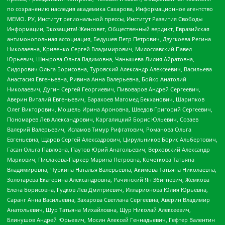
по сохранению наследия академика Сахарова, Информационное агентство
МЕМО. РУ, Институт региональной прессы, Институт Развития Свободы
Информации, Экозащита!-Женсовет, Общественный вердикт, Евразийская
антимонопольная ассоциация, Бедушев Петр Петрович, Дзугкоева Регина
Николаевна, Кривенко Сергей Владимирович, Милославский Павел
Юрьевич, Шнырова Ольга Вадимовна, Чанышева Лилия Айратовна,
Сидорович Ольга Борисовна, Туровский Александр Алексеевич, Васильева
Анастасия Евгеньевна, Ривина Анна Валерьевна, Бойко Анатолий
Николаевич, Дугин Сергей Георгиевич, Пивоваров Андрей Сергеевич,
Аверин Виталий Евгеньевич, Барахоев Магомед Бекханович, Шарипков
Олег Викторович, Мошель Ирина Ароновна, Шведов Григорий Сергеевич,
Пономарев Лев Александрович, Каргалицкий Борис Юльевич, Созаев
Валерий Валерьевич, Исламов Тимур Рифгатович, Романова Ольга
Евгеньевна, Щаров Сергей Алексадрович, Цирульников Борис Альбертович,
Гасан Ольга Павловна, Паутов Юрий Анатольевич, Верховский Александр
Маркович, Пислакова-Паркер Марина Петровна, Кочеткова Татьяна
Владимировна, Чуркина Наталья Валерьевна, Акимова Татьяна Николаевна,
Золотарева Екатерина Александровна, Рачинский Ян Збигневич, Жемкова
Елена Борисовна, Гудков Лев Дмитриевич, Илларионова Юлия Юрьевна,
Саранг Анна Васильевна, Захарова Светлана Сергеевна, Аверин Владимир
Анатольевич, Щур Татьяна Михайловна, Щур Николай Алексеевич,
Блинушов Андрей Юрьевич, Мосин Алексей Геннадьевич, Гефтер Валентин