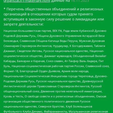
organizacii-i-materialy.html
данные на
16.11.2023
* Перечень общественных объединений и религиозных
организаций в отношении которых судом принято
вступившее в законную силу решение о ликвидации или
запрете деятельности:
Национал-большевистская партия, ВЕК РА, Рада земли Кубанской Духовно
Родовой Державы Русь, Община Духовного Управления Асгардской Веси
Беловодья, Славянская Община Капища Веды Перуна, Мужская Духовная
Семинария Староверов-Инглингов, Нурджулар, К Богодержавию, Таблиги
Джамаат, Свидетели Иеговы, Русское национальное единство, Национал-
социалистическое общество, Джамаат мувахидов, Объединенный Вилайат
Кабарды, Балкарии и Карачая, Союз славян, Ат-Такфир Валь-Хиджра, Пит
Буль, Национал-социалистическая рабочая партия России, Славянский союз,
Формат-18, Благородный Орден Дьявола, Армия воли народа,
Национальная Социалистическая Инициатива города Череповца, Духовно-
Родовая Держава Русь, Русское национальное единство, Древнерусской
Инглистической церкви Православных Староверов-Инглингов, Русский
общенациональный союз, Движение против нелегальной иммиграции,
Кровь и Честь, О свободе совести и о религиозных объединениях, Омская
организация общественного политического движения Русское
национальное единство, Северное Братство, Клуб Болельщиков
Футбольного Клуба Динамо, Файзрахманисты, Мусульманская религиозная