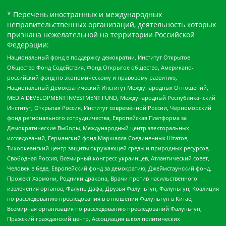
* Перечень иностранных и международных
неправительственных организаций, деятельность которых
признана нежелательной на территории Российской
Федерации:
Национальный фонд в поддержку демократии, Институт Открытое
Общество Фонд Содействия, Фонд Открытое общество, Американо-
российский фонд по экономическому и правовому развитию,
Национальный Демократический Институт Международных Отношений,
MEDIA DEVELOPMENT INVESTMENT FUND, Международный Республиканский
Институт, Открытая Россия, Институт современной России, Черноморский
фонд регионального сотрудничества, Европейская Платформа за
Демократические Выборы, Международный центр электоральных
исследований, Германский фонд Маршалла Соединенных Штатов,
Тихоокеанский центр защиты окружающей среды и природных ресурсов,
Свободная Россия, Всемирный конгресс украинцев, Атлантический совет,
Человек в беде, Европейский фонд за демократию, Джеймстаунский фонд,
Прожект Хармони, Родники дракона, Врачи против насильственного
извлечения органов, Фалунь Дафа, Друзья Фалуньгун, Фалуньгун, Коалиция
по расследованию преследования в отношении Фалуньгун в Китае,
Всемирная организация по расследованию преследований Фалуньгун,
Пражский гражданский центр, Ассоциация школ политических