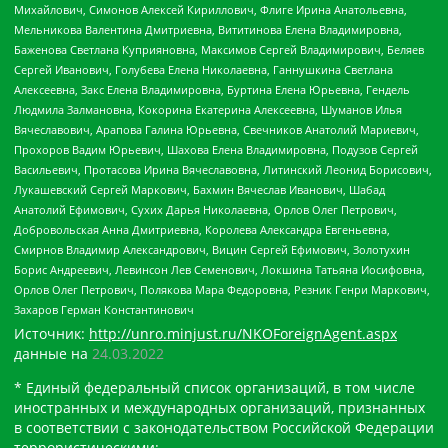
Михайлович, Симонов Алексей Кириллович, Флиге Ирина Анатольевна,
Мельникова Валентина Дмитриевна, Вититинова Елена Владимировна,
Баженова Светлана Куприяновна, Максимов Сергей Владимирович, Беляев
Сергей Иванович, Голубева Елена Николаевна, Ганнушкина Светлана
Алексеевна, Закс Елена Владимировна, Буртина Елена Юрьевна, Гендель
Людмила Залмановна, Кокорина Екатерина Алексеевна, Шуманов Илья
Вячеславович, Арапова Галина Юрьевна, Свечников Анатолий Мариевич,
Прохоров Вадим Юрьевич, Шахова Елена Владимировна, Подузов Сергей
Васильевич, Протасова Ирина Вячеславовна, Литинский Леонид Борисович,
Лукашевский Сергей Маркович, Бахмин Вячеслав Иванович, Шабад
Анатолий Ефимович, Сухих Дарья Николаевна, Орлов Олег Петрович,
Добровольская Анна Дмитриевна, Королева Александра Евгеньевна,
Смирнов Владимир Александрович, Вицин Сергей Ефимович, Золотухин
Борис Андреевич, Левинсон Лев Семенович, Локшина Татьяна Иосифовна,
Орлов Олег Петрович, Полякова Мара Федоровна, Резник Генри Маркович,
Захаров Герман Константинович
Источник:
http://unro.minjust.ru/NKOForeignAgent.aspx
данные на
24.03.2022
* Единый федеральный список организаций, в том числе
иностранных и международных организаций, признанных
в соответствии с законодательством Российской Федерации
террористическими: