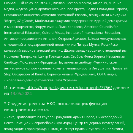
Глобальный союз IndustriALL, Russian Election Monitor, Article 19, Мнение
медиа, Федерация анархического черного креста, Радио Свободная Европа,
Германское общество изучения Восточной Европы, Фонд имени Фридриха
Эберта, XZ gGmbH, Мобильная академия поддержки гендерной демократии
и миротворчества, Форум имени Льва Копелева, American Councils for
International Education, Cultural Vistas, Institute of International Education,
Антивоенное движение Антальи, Открытый диалог, Школа международных
отношений и государственной политики им Питера Мунка, Российско-
канадский демократический альянс, Школа международных отношений им
Нормана Патерсона, Центр Гражданских Свобод, Фонд Бориса Немцова за
Свободу, Фонд имени Фридриха Науманна за свободу, Феминистское
антивоенное сопротивление, Комитет независимости Ингушетии, Прометей,
Stop Occupation of Karelia, Вернись живым, Фридом Хаус, СОТА медиа,
Либерально-демократическая Лига Украины
Источник:
https://minjust.gov.ru/ru/documents/7756/
данные
на
13.05.2024
* Сведения реестра НКО, выполняющих функции
иностранного агента:
Лилит, Правозащитная группа Гражданин.Армия.Право, Нижегородский
центр немецкой и европейской культуры, Центр гендерных исследований,
Фонд защиты прав граждан Штаб, Институт права и публичной политики,