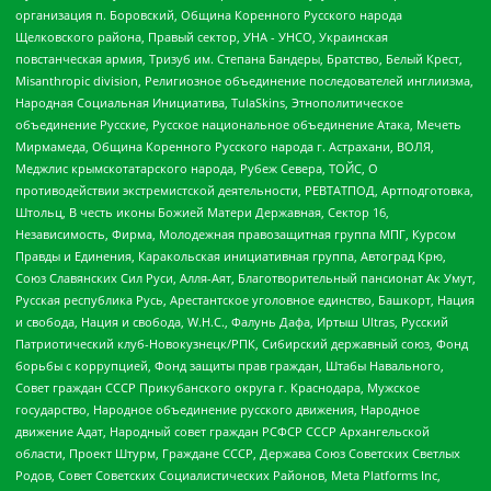
организация п. Боровский, Община Коренного Русского народа
Щелковского района, Правый сектор, УНА - УНСО, Украинская
повстанческая армия, Тризуб им. Степана Бандеры, Братство, Белый Крест,
Misanthropic division, Религиозное объединение последователей инглиизма,
Народная Социальная Инициатива, TulaSkins, Этнополитическое
объединение Русские, Русское национальное объединение Атака, Мечеть
Мирмамеда, Община Коренного Русского народа г. Астрахани, ВОЛЯ,
Меджлис крымскотатарского народа, Рубеж Севера, ТОЙС, О
противодействии экстремистской деятельности, РЕВТАТПОД, Артподготовка,
Штольц, В честь иконы Божией Матери Державная, Сектор 16,
Независимость, Фирма, Молодежная правозащитная группа МПГ, Курсом
Правды и Единения, Каракольская инициативная группа, Автоград Крю,
Союз Славянских Сил Руси, Алля-Аят, Благотворительный пансионат Ак Умут,
Русская республика Русь, Арестантское уголовное единство, Башкорт, Нация
и свобода, Нация и свобода, W.H.С., Фалунь Дафа, Иртыш Ultras, Русский
Патриотический клуб-Новокузнецк/РПК, Сибирский державный союз, Фонд
борьбы с коррупцией, Фонд защиты прав граждан, Штабы Навального,
Совет граждан СССР Прикубанского округа г. Краснодара, Мужское
государство, Народное объединение русского движения, Народное
движение Адат, Народный совет граждан РСФСР СССР Архангельской
области, Проект Штурм, Граждане СССР, Держава Союз Советских Светлых
Родов, Совет Советских Социалистических Районов, Meta Platforms Inc,