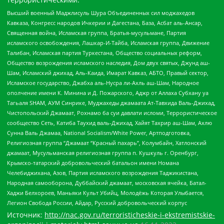
Высший военный Маджлисуль Шура Объединенных сил моджахедов
Кавказа, Конгресс народов Ичкерии и Дагестана, База, Асбат аль-Ансар,
Священная война, Исламская группа, Братья-мусульмане, Партия
исламского освобождения, Лашкар-И-Тайба, Исламская группа, Движение
Талибан, Исламская партия Туркестана, Общество социальных реформ,
Общество возрождения исламского наследия, Дом двух святых, Джунд аш-
Шам, Исламский джихад, Аль-Каида, Имарат Кавказ, АБТО, Правый сектор,
Исламское государство, Джабха аль-Нусра ли-Ахль аш-Шам, Народное
ополчение имени К. Минина и Д. Пожарского, Аджр от Аллаха Субхану уа
Тагьаля SHAM, АУМ Синрике, Муджахеды джамаата Ат-Тавхида Валь-Джихад,
Чистопольский Джамаат, Рохнамо ба суи давлати исломи, Террористическое
сообщество Сеть, Катиба Таухид валь-Джихад, Хайят Тахрир аш-Шам, Ахлю
Сунна Валь Джамаа, National Socialism/White Power, Артподготовка,
Религиозная группа “Джамаат “Красный пахарь”, Колумбайн, Хатлонский
джамаат, Мусульманская религиозная группа п. Кушкуль г. Оренбург,
Крымско-татарский добровольческий батальон имени Номана
Челебиджихана, Азов, Партия исламского возрождения Таджикистана,
Народная самооборона, Дуббайский джамаат, московская ячейка, Батал-
Хаджи Белхороев, Маньяки Культ Убийц, Молодёжь Которая Улыбается,
Легион Свобода России, Айдар, Русский добровольческий корпус
Источник:
http://nac.gov.ru/terroristicheskie-i-ekstremistskie-