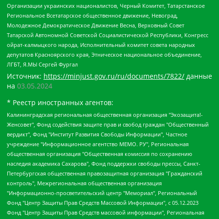
Организации украинских националистов, Черный Комитет, Татарстанское
Региональное Всетатарское общественное движение, Невоград,
Молодежное Демократическое Движение Весна, Верховный Совет
Татарской Автономной Советской Социалистической Республики, Конгресс
ойрат-калмыцкого народа, Исполнительный комитет совета народных
депутатов Красноярского края, Этническое национальное объединение,
ЛГБТ, Я.МЫ Сергей Фургал
Источник:
https://minjust.gov.ru/ru/documents/7822/
данные
на
03.05.2024
* Реестр иностранных агентов:
Калининградская региональная общественная организация "Экозащита!-Женсовет", Фонд содействия защите прав и свобод граждан "Общественный вердикт", Фонд "Институт Развития Свободы Информации", Частное учреждение "Информационное агентство МЕМО. РУ", Региональная общественная организация "Общественная комиссия по сохранению наследия академика Сахарова", Фонд поддержки свободы прессы, Санкт-Петербургская общественная правозащитная организация "Гражданский контроль", Межрегиональная общественная организация "Информационно-просветительский центр "Мемориал", Региональный Фонд "Центр Защиты Прав Средств Массовой Информации", с 05.12.2023 Фонд "Центр Защиты Прав Средств массовой информации", Региональная общественная благотворительная организация помощи беженцам и мигрантам "Гражданское содействие", Негосударственное образовательное учреждение дополнительного профессионального образования (повышение квалификации) специалистов "АКАДЕМИЯ ПО ПРАВАМ ЧЕЛОВЕКА", Свердловская региональная общественная организация "Сутяжник", Автономная некоммерческая организация "Центр независимых социологических исследований", Союз общественных объединений "Российский исследовательский центр по правам человека", Региональное общественное учреждение научно-информационный центр "МЕМОРИАЛ", Некоммерческая организация "Фонд защиты гласности", Автономная некоммерческая организация "Институт прав человека", Городская общественная организация "Екатеринбургское общество "МЕМОРИАЛ", Городская общественная организация "Рязанское историко-просветительское и правозащитное общество "Мемориал" (Рязанский Мемориал), Челябинский региональный орган общественной самодеятельности – женское общественное объединение "Женщины Евразии", Челябинский региональный орган общественной самодеятельности "Уральская правозащитная группа", Фонд содействия защите здоровья и социальной справедливости имени Андрея Рылькова, Автономная Некоммерческая Организация "Аналитический Центр Юрия Левады", Автономная некоммерческая организация социальной поддержки населения "Проект Апрель", Региональная общественная организация помощи женщинам и детям, находящимся в кризисной ситуации "Информационно-методический центр "Анна", Фонд содействия развитию массовых коммуникаций и правовому просвещению "Так-так-Так", Фонд содействия устойчивому развитию "Серебряная тайга", Свердловский региональный общественный фонд социальных проектов "Новое время", "Idel.Реалии", Кавказ.Реалии, Крым.Реалии, Телеканал Настоящее Время, Татаро-башкирская служба Радио Свобода (Azatliq Radiosi), Радио Свободная Европа/Радио Свобода (PCE/PC), "Сибирь.Реалии", "Фактограф", Благотворительный фонд помощи осужденным и их семьям, Автономная некоммерческая организация "Институт глобализации и социальных движений", Фонд "В защиту прав заключенных", Частное учреждение "Центр поддержки и содействия развитию средств массовой информации", Пензенский региональный общественный благотворительный фонд "Гражданский союз", "Север.Реалии", Некоммерческая организация Фонд "Правовая инициатива", Общество с ограниченной ответственностью "Радио Свободная Европа/Радио Свобода", Чешское информационное агентство "MEDIUM-ORIENT", Красноярская региональная общественная организация "Мы против СПИДа", Камалягин Денис Николаевич, Маркелов Сергей Евгеньевич, Пономарев Лев Александрович, Савицкая Людмила Алексеевна, Автономная некоммерческая организация "Центр по работе с проблемой насилия "НАСИЛИЮ.НЕТ", Межрегиональный профессиональный союз работников здравоохранения "Альянс врачей", Юридическое лицо, зарегистрированное в Латвийской Республике, SIA "Medusa Project" (регистрационный номер 40103797863, дата регистрации 10.06.2014), Некоммерческая организация "Фонд по борьбе с коррупцией", Автономная некоммерческая организация "Институт права и публичной политики", Баданин Роман Сергеевич, Гликин Максим Александрович, Железнова Мария Михайловна, Лукьянова Юлия Сергеевна, Маетная Елизавета Витальевна, Маняхин Петр Борисович, Чуракова Ольга Владимировна, Ярош Юлия Петровна, Юридическое лицо "The Insider SIA", зарегистрированное в Риге, Латвийская Республика (дата регистрации 26.06.2015), являющееся администратором доменного имени интернет-издания "The Insider SIA", https://theins.ru, Постернак Алексей Евгеньевич, Рубин Михаил Аркадьевич, Анин Роман Александрович, Юридическое лицо Istories fonds, зарегистрированное в Латвийской Республике (регистрационный номер 50008295751, дата регистрации 24.02.2020), Великовский Дмитрий Александрович, Долинина Ирина Николаевна, Мароховская Алеся Алексеевна, Шлейнов Роман Юрьевич, Шмагун Олеся Валентиновна, Общество с ограниченной ответственностью "Альтаир 2021", Общество с ограниченной ответственностью "Вега 2021", Общество с ограниченной ответственностью "Главный редактор 2021", Общество с ограниченной ответственностью "Ромашки монолит", Важенков Артем Валерьевич, Ивановская областная общественная организация "Центр гендерных исследований", Гурман Юрий Альбертович, Медиапроект "ОВД-Инфо", Егоров Владимир Владимирович, Жилинский Владимир Александрович, Общество с ограниченной ответственностью "ЗП", Иванова София Юрьевна, Карезина Инна Павловна, Кильтау Екатерина Викторовна, Петров Алексей Викторович, Пискунов Сергей Евгеньевич, Смирнов Сергей Сергеевич, Тихонов Михаил Сергеевич, Общество с ограниченной ответственностью "ЖУРНАЛИСТ-ИНОСТРАННЫЙ АГЕНТ", Арапова Галина Юрьевна, Вольтская Татьяна Анатольевна, Американская компания "Mason G.E.S. Anonymous Foundation" (США), являющаяся владельцем интернет-издания https://mnews.world/, Компания "Stichting Bellingcat", зарегистрированная в Нидерландах (дата регистрации 11.07.2018), Захаров Андрей Вячеславович, Клепиковская Екатерина Дмитриевна, Общество с ограниченной ответственностью "МЕМО", Перл Роман Александрович, Симонов Евгений Алексеевич, Соловьева Елена Анатольевна, Сотников Даниил Владимирович, Сурначева Елизавета Дмитриевна, Автономная некоммерческая организация по защите прав человека и информированию населения "Якутия – Наше Мнение", Общество с ограниченной ответственностью "Москоу диджитал медиа", с 26.01.2023 Общество с ограниченной ответственностью "Чайка Белые сады", Ветошкина Валерия Валерьевна, Заговора Максим Александрович, Межрегиональное общественное движение "Российская ЛГБТ - сеть", Оленичев Максим Владимирович, Павлов Иван Юрьевич, Скворцова Елена Сергеевна, Общество с ограниченной ответственностью "Как бы инагент", Кочетков Игорь Викторович, Общество с ограниченной ответственностью "Честные выборы", Еланчик Олег Александрович, Общество с ограниченной ответственностью "Нобелевский призыв", Гималова Регина Эмилевна, Григорьев Андрей Валерьевич, Григорьева Алина Александровна, Ассоциация по содействию защите прав призывников, альтернативнослужащих и военнослужащих "Правозащитная группа "Гражданин.Армия.Право", Хисамова Регина Фаритовна, Автономная некоммерческая организация по реализации социально-правовых программ "Лилит", Дальневосточное общественное движение "Маяк", Санкт-Петербургская ЛГБТ-инициативная группа "Выход", Инициативная группа ЛГБТ+ "Реверс", Алексеев Андрей Викторович, Бекбулатова Таисия Львовна, Беляев Иван Михайлович, Владыкина Елена Сергеевна, Гельман Марат Александрович, Никульшина Вероника Юрьевна, Толоконникова Надежда Андреевна, Шендерович Виктор Анатольевич, Общество с ограниченной ответственностью "Данное сообщение", Общество с ограниченной ответственностью Издательский дом "Новая глава", Айнбиндер Александра Александровна, Московский комьюнити-центр для ЛГБТ+инициатив, Благотворительный фонд развития филантропии, Deutsche Welle (Германия, Kurt-Schumacher-Strasse 3, 53113 Bonn), Борзунова Мария Михайловна, Воробьев Виктор Викторович, Голубева Анна Львовна, Константинова Алла Михайловна, Малкова Ирина Владимировна, Мурадов Мурад Абдулгалимович, Осетинская Елизавета Николаевна, Понасенков Евгений Николаевич, Ганапольский Матвей Юрьевич, Киселев Евгений Алексеевич, Борухович Ирина Григорьевна, Дремин Иван Тимофеевич, Дубровский Дмитрий Викторович, Красноярская региональная общественная организация поддержки и развития альтернативных образовательных технологий и межкультурных коммуникаций "ИНТЕРРА", Маяковская Екатерина Алексеевна, Фейгин Марк Захарович, Филимонов Андрей Викторович, Дзугкоева Регина Николаевна, Доброхотов Роман Александрович, Дудь Юрий Александрович, Елкин Сергей Владимирович, Кругликов Кирилл Игоревич, Сабунаева Мария Леонидовна, Семенов Алексей Владимирович, Шаинян Карен Багратович, Шульман Екатерина Михайловна, Асафьев Артур Валерьевич, Вахштайн Виктор Семенович, Венедиктов Алексей Алексеевич, Лушникова Екатерина Евгеньевна, Волков Леонид Михайлович, Невзоров Александр Глебович, Пархоменко Сергей Борисович, Сироткин Ярослав Николаевич, Кара-Мурза Владимир Владимирович, Баранова Наталья Владимировна, Гозман Леонид Яковлевич, Кагарлицкий Борис Юльевич, Климарев Михаил Валерьевич, Милов Владимир Станиславович, Автономная некоммерческая организация Краснодарский центр современного искусства "Типография", Моргенштерн Алишер Тагирович, Соболь Любовь Эдуардовна, Общество с ограниченной ответственностью "ЛИЗА НОРМ", Каспаров Гарри Кимович, Ходорковский Михаил Борисович, Общество с ограниченной ответственностью "Апрельские тезисы", Данилович Ирина Брониславовна, Кашин Олег Владимирович, Петров Николай Владимирович, Пивоваров Алексей Владимирович, Соколов Михаил Владимирович, Цветкова Юлия Владимировна, Чичваркин Евгений Александрович, Комитет против пыток/Команда против пыток, Общество с ограниченной ответственностью "Первый научный", Общество с ограниченной ответственностью "Вертолет и ко", Белоцерковская Вероника Борисовна, Кац Максим Евгеньевич, Лазарева Татьяна Юрьевна, Шаведдинов Руслан Табризович, Яшин Илья Валерьевич, Общество с ограниченной ответственностью "Иноагент ААВ", Алешковский Дмитрий Петрович, Альбац Евгения Марковна, Быков Дмитрий Львович, Галямина Юлия Евгеньевна, Лойко Сергей Леонидович, Мартынов Кирилл Константинович, Медведев Сергей Александрович, Крашенинников Федор Геннадиевич, Гордеева Катерина Вл