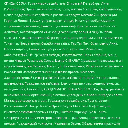
СПИДа, СВЕЧА, Гуманитарное действие, Открытый Петербург, Лига
Избирателей, Правовая инициатива, Гражданский Союз, Хасдей Ерушалаим,
Центр поддержки и содействия развитию средств массовой информации,
Горячая Линия, В защиту прав заключенных, Институт глобализации и
социальных движений, Центр социально-информационных инициатив
Действие, Благотворительный фонд охраны здоровья и защиты прав
граждан, Благотворительный фонд помощи осужденным и их семьям, Фонд
Тольятти, Новое время, Серебряная тайга, Так-Так-Так, Сова, центр Анна,
Проект Апрель, Самарская губерния, Эра здоровья, Мемориал,
Аналитический Центр Юрия Левады, Издательство Парк Гагарина, Фонд
имени Андрея Рылькова, Сфера, Центр СИБАЛЬТ, Уральская правозащитная
группа, Женщины Евразии, Институт прав человека, Фонд защиты гласности,
Российский исследовательский центр по правам человека,
Дальневосточный центр развития гражданских инициатив и социального
партнерства, Гражданское действие, Центр независимых социологических
исследований, Сутяжник, АКАДЕМИЯ ПО ПРАВАМ ЧЕЛОВЕКА, Центр развития
некоммерческих организаций, Частное учреждение в Калининграде Совета
Министров северных стран, Гражданское содействие, Трансперенси
Интернешнл-Р, Центр Защиты Прав Средств Массовой Информации,
Институт развития прессы - Сибирь, Частное учреждение в Санкт-
Петербурге Совета Министров Северных Стран, Фонд поддержки свободы
прессы, Гражданский контроль, Человек и Закон, Общественная комиссия