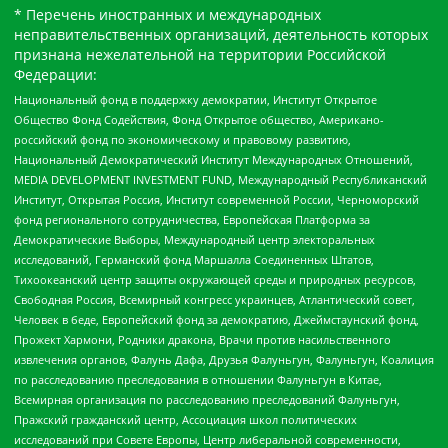
* Перечень иностранных и международных
неправительственных организаций, деятельность которых
признана нежелательной на территории Российской
Федерации:
Национальный фонд в поддержку демократии, Институт Открытое
Общество Фонд Содействия, Фонд Открытое общество, Американо-
российский фонд по экономическому и правовому развитию,
Национальный Демократический Институт Международных Отношений,
MEDIA DEVELOPMENT INVESTMENT FUND, Международный Республиканский
Институт, Открытая Россия, Институт современной России, Черноморский
фонд регионального сотрудничества, Европейская Платформа за
Демократические Выборы, Международный центр электоральных
исследований, Германский фонд Маршалла Соединенных Штатов,
Тихоокеанский центр защиты окружающей среды и природных ресурсов,
Свободная Россия, Всемирный конгресс украинцев, Атлантический совет,
Человек в беде, Европейский фонд за демократию, Джеймстаунский фонд,
Прожект Хармони, Родники дракона, Врачи против насильственного
извлечения органов, Фалунь Дафа, Друзья Фалуньгун, Фалуньгун, Коалиция
по расследованию преследования в отношении Фалуньгун в Китае,
Всемирная организация по расследованию преследований Фалуньгун,
Пражский гражданский центр, Ассоциация школ политических
исследований при Совете Европы, Центр либеральной современности,