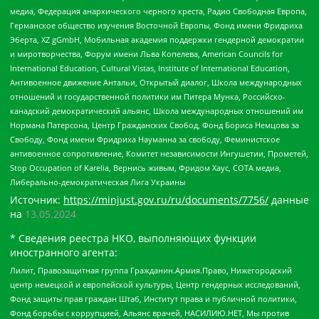
медиа, Федерация анархического черного креста, Радио Свободная Европа,
Германское общество изучения Восточной Европы, Фонд имени Фридриха
Эберта, XZ gGmbH, Мобильная академия поддержки гендерной демократии
и миротворчества, Форум имени Льва Копелева, American Councils for
International Education, Cultural Vistas, Institute of International Education,
Антивоенное движение Антальи, Открытый диалог, Школа международных
отношений и государственной политики им Питера Мунка, Российско-
канадский демократический альянс, Школа международных отношений им
Нормана Патерсона, Центр Гражданских Свобод, Фонд Бориса Немцова за
Свободу, Фонд имени Фридриха Науманна за свободу, Феминистское
антивоенное сопротивление, Комитет независимости Ингушетии, Прометей,
Stop Occupation of Karelia, Вернись живым, Фридом Хаус, СОТА медиа,
Либерально-демократическая Лига Украины
Источник:
https://minjust.gov.ru/ru/documents/7756/
данные
на
13.05.2024
* Сведения реестра НКО, выполняющих функции
иностранного агента:
Лилит, Правозащитная группа Гражданин.Армия.Право, Нижегородский
центр немецкой и европейской культуры, Центр гендерных исследований,
Фонд защиты прав граждан Штаб, Институт права и публичной политики,
Фонд борьбы с коррупцией, Альянс врачей, НАСИЛИЮ.НЕТ, Мы против