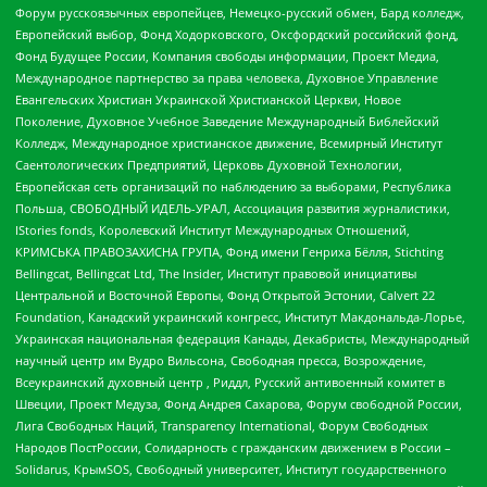
Форум русскоязычных европейцев, Немецко-русский обмен, Бард колледж,
Европейский выбор, Фонд Ходорковского, Оксфордский российский фонд,
Фонд Будущее России, Компания свободы информации, Проект Медиа,
Международное партнерство за права человека, Духовное Управление
Евангельских Христиан Украинской Христианской Церкви, Новое
Поколение, Духовное Учебное Заведение Международный Библейский
Колледж, Международное христианское движение, Всемирный Институт
Саентологических Предприятий, Церковь Духовной Технологии,
Европейская сеть организаций по наблюдению за выборами, Республика
Польша, СВОБОДНЫЙ ИДЕЛЬ-УРАЛ, Ассоциация развития журналистики,
IStories fonds, Королевский Институт Международных Отношений,
КРИМСЬКА ПРАВОЗАХИСНА ГРУПА, Фонд имени Генриха Бёлля, Stichting
Bellingcat, Bellingcat Ltd, The Insider, Институт правовой инициативы
Центральной и Восточной Европы, Фонд Открытой Эстонии, Calvert 22
Foundation, Канадский украинский конгресс, Институт Макдональда-Лорье,
Украинская национальная федерация Канады, Декабристы, Международный
научный центр им Вудро Вильсона, Свободная пресса, Возрождение,
Всеукраинский духовный центр , Риддл, Русский антивоенный комитет в
Швеции, Проект Медуза, Фонд Андрея Сахарова, Форум свободной России,
Лига Свободных Наций, Transparеncy International, Форум Свободных
Народов ПостРоссии, Солидарность с гражданским движением в России –
Solidarus, КрымSOS, Свободный университет, Институт государственного