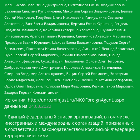
Мельникова Валентина Дмитриевна, Вититинова Елена Владимировна,
Баженова Светлана Куприяновна, Максимов Сергей Владимирович, Беляев
Сергей Иванович, Голубева Елена Николаевна, Ганнушкина Светлана
Алексеевна, Закс Елена Владимировна, Буртина Елена Юрьевна, Гендель
Людмила Залмановна, Кокорина Екатерина Алексеевна, Шуманов Илья
Вячеславович, Арапова Галина Юрьевна, Свечников Анатолий Мариевич,
Прохоров Вадим Юрьевич, Шахова Елена Владимировна, Подузов Сергей
Васильевич, Протасова Ирина Вячеславовна, Литинский Леонид Борисович,
Лукашевский Сергей Маркович, Бахмин Вячеслав Иванович, Шабад
Анатолий Ефимович, Сухих Дарья Николаевна, Орлов Олег Петрович,
Добровольская Анна Дмитриевна, Королева Александра Евгеньевна,
Смирнов Владимир Александрович, Вицин Сергей Ефимович, Золотухин
Борис Андреевич, Левинсон Лев Семенович, Локшина Татьяна Иосифовна,
Орлов Олег Петрович, Полякова Мара Федоровна, Резник Генри Маркович,
Захаров Герман Константинович
Источник:
http://unro.minjust.ru/NKOForeignAgent.aspx
данные на
24.03.2022
* Единый федеральный список организаций, в том числе
иностранных и международных организаций, признанных
в соответствии с законодательством Российской Федерации
террористическими: