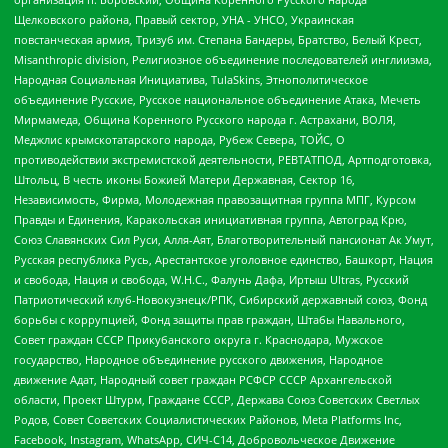
Щелковского района, Правый сектор, УНА - УНСО, Украинская
повстанческая армия, Тризуб им. Степана Бандеры, Братство, Белый Крест,
Misanthropic division, Религиозное объединение последователей инглиизма,
Народная Социальная Инициатива, TulaSkins, Этнополитическое
объединение Русские, Русское национальное объединение Атака, Мечеть
Мирмамеда, Община Коренного Русского народа г. Астрахани, ВОЛЯ,
Меджлис крымскотатарского народа, Рубеж Севера, ТОЙС, О
противодействии экстремистской деятельности, РЕВТАТПОД, Артподготовка,
Штольц, В честь иконы Божией Матери Державная, Сектор 16,
Независимость, Фирма, Молодежная правозащитная группа МПГ, Курсом
Правды и Единения, Каракольская инициативная группа, Автоград Крю,
Союз Славянских Сил Руси, Алля-Аят, Благотворительный пансионат Ак Умут,
Русская республика Русь, Арестантское уголовное единство, Башкорт, Нация
и свобода, Нация и свобода, W.H.С., Фалунь Дафа, Иртыш Ultras, Русский
Патриотический клуб-Новокузнецк/РПК, Сибирский державный союз, Фонд
борьбы с коррупцией, Фонд защиты прав граждан, Штабы Навального,
Совет граждан СССР Прикубанского округа г. Краснодара, Мужское
государство, Народное объединение русского движения, Народное
движение Адат, Народный совет граждан РСФСР СССР Архангельской
области, Проект Штурм, Граждане СССР, Держава Союз Советских Светлых
Родов, Совет Советских Социалистических Районов, Meta Platforms Inc,
Facebook, Instagram, WhatsApp, СИЧ-С14, Добровольческое Движение