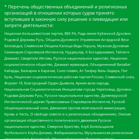
* Перечень общественных объединений и религиозных
организаций в отношении которых судом принято
вступившее в законную силу решение о ликвидации или
запрете деятельности:
Национал-большевистская партия, ВЕК РА, Рада земли Кубанской Духовно
Родовой Державы Русь, Община Духовного Управления Асгардской Веси
Беловодья, Славянская Община Капища Веды Перуна, Мужская Духовная
Семинария Староверов-Инглингов, Нурджулар, К Богодержавию, Таблиги
Джамаат, Свидетели Иеговы, Русское национальное единство, Национал-
социалистическое общество, Джамаат мувахидов, Объединенный Вилайат
Кабарды, Балкарии и Карачая, Союз славян, Ат-Такфир Валь-Хиджра, Пит
Буль, Национал-социалистическая рабочая партия России, Славянский союз,
Формат-18, Благородный Орден Дьявола, Армия воли народа,
Национальная Социалистическая Инициатива города Череповца, Духовно-
Родовая Держава Русь, Русское национальное единство, Древнерусской
Инглистической церкви Православных Староверов-Инглингов, Русский
общенациональный союз, Движение против нелегальной иммиграции,
Кровь и Честь, О свободе совести и о религиозных объединениях, Омская
организация общественного политического движения Русское
национальное единство, Северное Братство, Клуб Болельщиков
Футбольного Клуба Динамо, Файзрахманисты, Мусульманская религиозная
организация п. Боровский, Община Коренного Русского народа