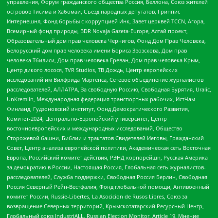
управления, Форум гражданского общества Россия, Беллона, Союз жителей
островов Тисима и Хабомаи, Съезд народных депутатов, Гринпис
Интернешнл, Фонд борьбы с коррупцией Инк, Завет церквей TCCN, Агора,
Всемирный фонд природы, BDR Novaja Gazeta-Europe, Алтай проект,
Образовательный дом прав человека Чернигов, Фонд Дом Прав Человека,
Белорусский дом прав человека имени Бориса Звозскова, Дом прав
человека Тбилиси, Дом прав человека Ереван, Дом прав человека Крым,
Центр дикого лосося, TVR Studios, ТВ Дождь, Центр европейских
исследований им Вилфрида Мартенса, Сетевое объединение журналистов
расследователей, АЛЛАТРА, За свободную Россию, Свободная Бурятия, Uralic,
UnKremlin, Международная федерация транспортных рабочих, ИстЧам
Финланд, Гудзоновский институт, Фонд Демократического Развития,
Комитет-2024, Центрально-Европейский университет, Центр
восточноевропейских и международных исследований, Общество
Сторожевой башни, Библии и трактатов Свидетелей Иеговы, Гражданский
Совет, Центр анализа европейской политики, Академическая сеть Восточная
Европа, Российский комитет действия, РЭНД корпорейшн, Русская Америка
за демократию в России, Настоящая Россия, Глобальная сеть журналистов-
расследователей, Служба поддержки, Свободная Россия Берлин, Свободная
Россия Северный Рейн-Вестфалия, Фонд глобальной помощи, Антивоенный
комитет России, Russie-Libertes, La Asocicion de Rusos Libres, Союз за
возвращение Северных территорий, Крымскотатарский Ресурсный Центр,
Глобальный союз IndustriALL, Russian Election Monitor, Article 19, Мнение