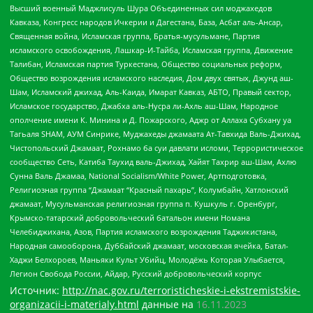
Высший военный Маджлисуль Шура Объединенных сил моджахедов
Кавказа, Конгресс народов Ичкерии и Дагестана, База, Асбат аль-Ансар,
Священная война, Исламская группа, Братья-мусульмане, Партия
исламского освобождения, Лашкар-И-Тайба, Исламская группа, Движение
Талибан, Исламская партия Туркестана, Общество социальных реформ,
Общество возрождения исламского наследия, Дом двух святых, Джунд аш-
Шам, Исламский джихад, Аль-Каида, Имарат Кавказ, АБТО, Правый сектор,
Исламское государство, Джабха аль-Нусра ли-Ахль аш-Шам, Народное
ополчение имени К. Минина и Д. Пожарского, Аджр от Аллаха Субхану уа
Тагьаля SHAM, АУМ Синрике, Муджахеды джамаата Ат-Тавхида Валь-Джихад,
Чистопольский Джамаат, Рохнамо ба суи давлати исломи, Террористическое
сообщество Сеть, Катиба Таухид валь-Джихад, Хайят Тахрир аш-Шам, Ахлю
Сунна Валь Джамаа, National Socialism/White Power, Артподготовка,
Религиозная группа “Джамаат “Красный пахарь”, Колумбайн, Хатлонский
джамаат, Мусульманская религиозная группа п. Кушкуль г. Оренбург,
Крымско-татарский добровольческий батальон имени Номана
Челебиджихана, Азов, Партия исламского возрождения Таджикистана,
Народная самооборона, Дуббайский джамаат, московская ячейка, Батал-
Хаджи Белхороев, Маньяки Культ Убийц, Молодёжь Которая Улыбается,
Легион Свобода России, Айдар, Русский добровольческий корпус
Источник:
http://nac.gov.ru/terroristicheskie-i-ekstremistskie-
organizacii-i-materialy.html
данные на
16.11.2023