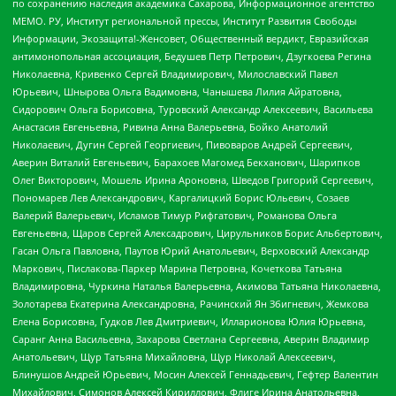
по сохранению наследия академика Сахарова, Информационное агентство
МЕМО. РУ, Институт региональной прессы, Институт Развития Свободы
Информации, Экозащита!-Женсовет, Общественный вердикт, Евразийская
антимонопольная ассоциация, Бедушев Петр Петрович, Дзугкоева Регина
Николаевна, Кривенко Сергей Владимирович, Милославский Павел
Юрьевич, Шнырова Ольга Вадимовна, Чанышева Лилия Айратовна,
Сидорович Ольга Борисовна, Туровский Александр Алексеевич, Васильева
Анастасия Евгеньевна, Ривина Анна Валерьевна, Бойко Анатолий
Николаевич, Дугин Сергей Георгиевич, Пивоваров Андрей Сергеевич,
Аверин Виталий Евгеньевич, Барахоев Магомед Бекханович, Шарипков
Олег Викторович, Мошель Ирина Ароновна, Шведов Григорий Сергеевич,
Пономарев Лев Александрович, Каргалицкий Борис Юльевич, Созаев
Валерий Валерьевич, Исламов Тимур Рифгатович, Романова Ольга
Евгеньевна, Щаров Сергей Алексадрович, Цирульников Борис Альбертович,
Гасан Ольга Павловна, Паутов Юрий Анатольевич, Верховский Александр
Маркович, Пислакова-Паркер Марина Петровна, Кочеткова Татьяна
Владимировна, Чуркина Наталья Валерьевна, Акимова Татьяна Николаевна,
Золотарева Екатерина Александровна, Рачинский Ян Збигневич, Жемкова
Елена Борисовна, Гудков Лев Дмитриевич, Илларионова Юлия Юрьевна,
Саранг Анна Васильевна, Захарова Светлана Сергеевна, Аверин Владимир
Анатольевич, Щур Татьяна Михайловна, Щур Николай Алексеевич,
Блинушов Андрей Юрьевич, Мосин Алексей Геннадьевич, Гефтер Валентин
Михайлович, Симонов Алексей Кириллович, Флиге Ирина Анатольевна,