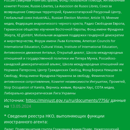
Россия Северный Рейн-Вестфалия, Фонд глобальной помощи, Антивоенный
комитет России, Russie-Libertes, La Asocicion de Rusos Libres, Союз за
возвращение Северных территорий, Крымскотатарский Ресурсный Центр,
Глобальный союз IndustriALL, Russian Election Monitor, Article 19, Мнение
медиа, Федерация анархического черного креста, Радио Свободная Европа,
Германское общество изучения Восточной Европы, Фонд имени Фридриха
Эберта, XZ gGmbH, Мобильная академия поддержки гендерной демократии
и миротворчества, Форум имени Льва Копелева, American Councils for
International Education, Cultural Vistas, Institute of International Education,
Антивоенное движение Антальи, Открытый диалог, Школа международных
отношений и государственной политики им Питера Мунка, Российско-
канадский демократический альянс, Школа международных отношений им
Нормана Патерсона, Центр Гражданских Свобод, Фонд Бориса Немцова за
Свободу, Фонд имени Фридриха Науманна за свободу, Феминистское
антивоенное сопротивление, Комитет независимости Ингушетии, Прометей,
Stop Occupation of Karelia, Вернись живым, Фридом Хаус, СОТА медиа,
Либерально-демократическая Лига Украины
Источник:
https://minjust.gov.ru/ru/documents/7756/
данные
на
13.05.2024
* Сведения реестра НКО, выполняющих функции
иностранного агента:
Лилит, Правозащитная группа Гражданин.Армия.Право, Нижегородский