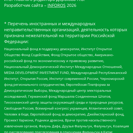
Разработчик сайта –
INFOROS
2026
* Перечень иностранных и международных
неправительственных организаций, деятельность которых
признана нежелательной на территории Российской
Федерации:
Национальный фонд в поддержку демократии, Институт Открытое
Общество Фонд Содействия, Фонд Открытое общество, Американо-
российский фонд по экономическому и правовому развитию,
Национальный Демократический Институт Международных Отношений,
MEDIA DEVELOPMENT INVESTMENT FUND, Международный Республиканский
Институт, Открытая Россия, Институт современной России, Черноморский
фонд регионального сотрудничества, Европейская Платформа за
Демократические Выборы, Международный центр электоральных
исследований, Германский фонд Маршалла Соединенных Штатов,
Тихоокеанский центр защиты окружающей среды и природных ресурсов,
Свободная Россия, Всемирный конгресс украинцев, Атлантический совет,
Человек в беде, Европейский фонд за демократию, Джеймстаунский фонд,
Прожект Хармони, Родники дракона, Врачи против насильственного
извлечения органов, Фалунь Дафа, Друзья Фалуньгун, Фалуньгун, Коалиция
по расследованию преследования в отношении Фалуньгун в Китае,