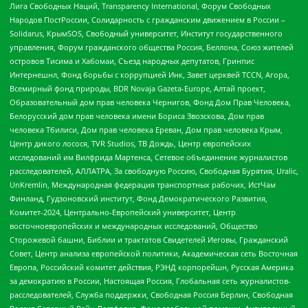
Лига Свободных Наций, Transparеncy International, Форум Свободных
Народов ПостРоссии, Солидарность с гражданским движением в России –
Solidarus, КрымSOS, Свободный университет, Институт государственного
управления, Форум гражданского общества Россия, Беллона, Союз жителей
островов Тисима и Хабомаи, Съезд народных депутатов, Гринпис
Интернешнл, Фонд борьбы с коррупцией Инк, Завет церквей TCCN, Агора,
Всемирный фонд природы, BDR Novaja Gazeta-Europe, Алтай проект,
Образовательный дом прав человека Чернигов, Фонд Дом Прав Человека,
Белорусский дом прав человека имени Бориса Звозскова, Дом прав
человека Тбилиси, Дом прав человека Ереван, Дом прав человека Крым,
Центр дикого лосося, TVR Studios, ТВ Дождь, Центр европейских
исследований им Вилфрида Мартенса, Сетевое объединение журналистов
расследователей, АЛЛАТРА, За свободную Россию, Свободная Бурятия, Uralic,
UnKremlin, Международная федерация транспортных рабочих, ИстЧам
Финланд, Гудзоновский институт, Фонд Демократического Развития,
Комитет-2024, Центрально-Европейский университет, Центр
восточноевропейских и международных исследований, Общество
Сторожевой башни, Библии и трактатов Свидетелей Иеговы, Гражданский
Совет, Центр анализа европейской политики, Академическая сеть Восточная
Европа, Российский комитет действия, РЭНД корпорейшн, Русская Америка
за демократию в России, Настоящая Россия, Глобальная сеть журналистов-
расследователей, Служба поддержки, Свободная Россия Берлин, Свободная