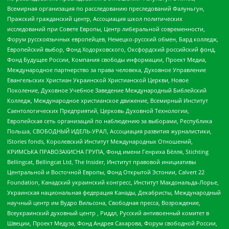
Всемирная организация по расследованию преследований Фалуньгун,
Пражский гражданский центр, Ассоциация школ политических
исследований при Совете Европы, Центр либеральной современности,
Форум русскоязычных европейцев, Немецко-русский обмен, Бард колледж,
Европейский выбор, Фонд Ходорковского, Оксфордский российский фонд,
Фонд Будущее России, Компания свободы информации, Проект Медиа,
Международное партнерство за права человека, Духовное Управление
Евангельских Христиан Украинской Христианской Церкви, Новое
Поколение, Духовное Учебное Заведение Международный Библейский
Колледж, Международное христианское движение, Всемирный Институт
Саентологических Предприятий, Церковь Духовной Технологии,
Европейская сеть организаций по наблюдению за выборами, Республика
Польша, СВОБОДНЫЙ ИДЕЛЬ-УРАЛ, Ассоциация развития журналистики,
IStories fonds, Королевский Институт Международных Отношений,
КРИМСЬКА ПРАВОЗАХИСНА ГРУПА, Фонд имени Генриха Бёлля, Stichting
Bellingcat, Bellingcat Ltd, The Insider, Институт правовой инициативы
Центральной и Восточной Европы, Фонд Открытой Эстонии, Calvert 22
Foundation, Канадский украинский конгресс, Институт Макдональда-Лорье,
Украинская национальная федерация Канады, Декабристы, Международный
научный центр им Вудро Вильсона, Свободная пресса, Возрождение,
Всеукраинский духовный центр , Риддл, Русский антивоенный комитет в
Швеции, Проект Медуза, Фонд Андрея Сахарова, Форум свободной России,