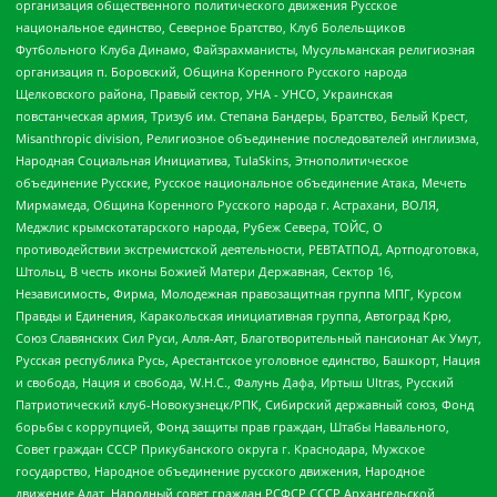
организация общественного политического движения Русское
национальное единство, Северное Братство, Клуб Болельщиков
Футбольного Клуба Динамо, Файзрахманисты, Мусульманская религиозная
организация п. Боровский, Община Коренного Русского народа
Щелковского района, Правый сектор, УНА - УНСО, Украинская
повстанческая армия, Тризуб им. Степана Бандеры, Братство, Белый Крест,
Misanthropic division, Религиозное объединение последователей инглиизма,
Народная Социальная Инициатива, TulaSkins, Этнополитическое
объединение Русские, Русское национальное объединение Атака, Мечеть
Мирмамеда, Община Коренного Русского народа г. Астрахани, ВОЛЯ,
Меджлис крымскотатарского народа, Рубеж Севера, ТОЙС, О
противодействии экстремистской деятельности, РЕВТАТПОД, Артподготовка,
Штольц, В честь иконы Божией Матери Державная, Сектор 16,
Независимость, Фирма, Молодежная правозащитная группа МПГ, Курсом
Правды и Единения, Каракольская инициативная группа, Автоград Крю,
Союз Славянских Сил Руси, Алля-Аят, Благотворительный пансионат Ак Умут,
Русская республика Русь, Арестантское уголовное единство, Башкорт, Нация
и свобода, Нация и свобода, W.H.С., Фалунь Дафа, Иртыш Ultras, Русский
Патриотический клуб-Новокузнецк/РПК, Сибирский державный союз, Фонд
борьбы с коррупцией, Фонд защиты прав граждан, Штабы Навального,
Совет граждан СССР Прикубанского округа г. Краснодара, Мужское
государство, Народное объединение русского движения, Народное
движение Адат, Народный совет граждан РСФСР СССР Архангельской