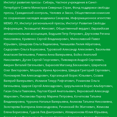
Институт развития прессы - Сибирь, Частное учреждение в Санкт-
Петербурге Совета Министров Северных Стран, Фонд поддержки свободы
прессы, Гражданский контроль, Человек и Закон, Общественная комиссия
по сохранению наследия академика Сахарова, Информационное агентство
МЕМО. РУ, Институт региональной прессы, Институт Развития Свободы
Информации, Экозащита!-Женсовет, Общественный вердикт, Евразийская
антимонопольная ассоциация, Бедушев Петр Петрович, Дзугкоева Регина
Николаевна, Кривенко Сергей Владимирович, Милославский Павел
Юрьевич, Шнырова Ольга Вадимовна, Чанышева Лилия Айратовна,
Сидорович Ольга Борисовна, Туровский Александр Алексеевич, Васильева
Анастасия Евгеньевна, Ривина Анна Валерьевна, Бойко Анатолий
Николаевич, Дугин Сергей Георгиевич, Пивоваров Андрей Сергеевич,
Аверин Виталий Евгеньевич, Барахоев Магомед Бекханович, Шарипков
Олег Викторович, Мошель Ирина Ароновна, Шведов Григорий Сергеевич,
Пономарев Лев Александрович, Каргалицкий Борис Юльевич, Созаев
Валерий Валерьевич, Исламов Тимур Рифгатович, Романова Ольга
Евгеньевна, Щаров Сергей Алексадрович, Цирульников Борис Альбертович,
Гасан Ольга Павловна, Паутов Юрий Анатольевич, Верховский Александр
Маркович, Пислакова-Паркер Марина Петровна, Кочеткова Татьяна
Владимировна, Чуркина Наталья Валерьевна, Акимова Татьяна Николаевна,
Золотарева Екатерина Александровна, Рачинский Ян Збигневич, Жемкова
Елена Борисовна, Гудков Лев Дмитриевич, Илларионова Юлия Юрьевна,