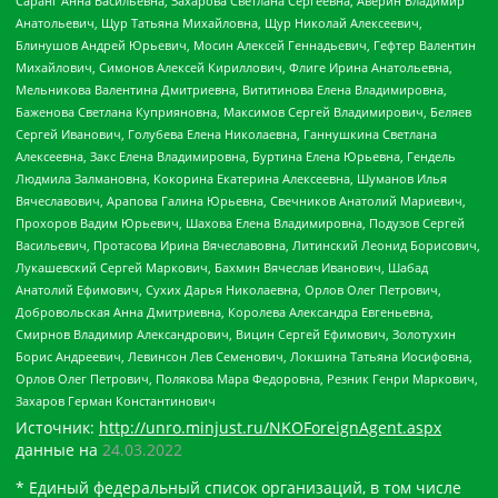
Саранг Анна Васильевна, Захарова Светлана Сергеевна, Аверин Владимир
Анатольевич, Щур Татьяна Михайловна, Щур Николай Алексеевич,
Блинушов Андрей Юрьевич, Мосин Алексей Геннадьевич, Гефтер Валентин
Михайлович, Симонов Алексей Кириллович, Флиге Ирина Анатольевна,
Мельникова Валентина Дмитриевна, Вититинова Елена Владимировна,
Баженова Светлана Куприяновна, Максимов Сергей Владимирович, Беляев
Сергей Иванович, Голубева Елена Николаевна, Ганнушкина Светлана
Алексеевна, Закс Елена Владимировна, Буртина Елена Юрьевна, Гендель
Людмила Залмановна, Кокорина Екатерина Алексеевна, Шуманов Илья
Вячеславович, Арапова Галина Юрьевна, Свечников Анатолий Мариевич,
Прохоров Вадим Юрьевич, Шахова Елена Владимировна, Подузов Сергей
Васильевич, Протасова Ирина Вячеславовна, Литинский Леонид Борисович,
Лукашевский Сергей Маркович, Бахмин Вячеслав Иванович, Шабад
Анатолий Ефимович, Сухих Дарья Николаевна, Орлов Олег Петрович,
Добровольская Анна Дмитриевна, Королева Александра Евгеньевна,
Смирнов Владимир Александрович, Вицин Сергей Ефимович, Золотухин
Борис Андреевич, Левинсон Лев Семенович, Локшина Татьяна Иосифовна,
Орлов Олег Петрович, Полякова Мара Федоровна, Резник Генри Маркович,
Захаров Герман Константинович
Источник:
http://unro.minjust.ru/NKOForeignAgent.aspx
данные на
24.03.2022
* Единый федеральный список организаций, в том числе