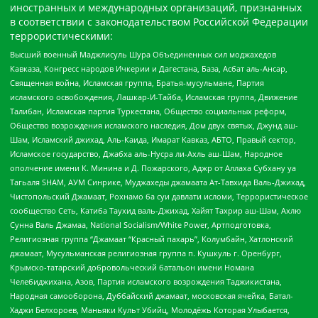
иностранных и международных организаций, признанных
в соответствии с законодательством Российской Федерации
террористическими:
Высший военный Маджлисуль Шура Объединенных сил моджахедов
Кавказа, Конгресс народов Ичкерии и Дагестана, База, Асбат аль-Ансар,
Священная война, Исламская группа, Братья-мусульмане, Партия
исламского освобождения, Лашкар-И-Тайба, Исламская группа, Движение
Талибан, Исламская партия Туркестана, Общество социальных реформ,
Общество возрождения исламского наследия, Дом двух святых, Джунд аш-
Шам, Исламский джихад, Аль-Каида, Имарат Кавказ, АБТО, Правый сектор,
Исламское государство, Джабха аль-Нусра ли-Ахль аш-Шам, Народное
ополчение имени К. Минина и Д. Пожарского, Аджр от Аллаха Субхану уа
Тагьаля SHAM, АУМ Синрике, Муджахеды джамаата Ат-Тавхида Валь-Джихад,
Чистопольский Джамаат, Рохнамо ба суи давлати исломи, Террористическое
сообщество Сеть, Катиба Таухид валь-Джихад, Хайят Тахрир аш-Шам, Ахлю
Сунна Валь Джамаа, National Socialism/White Power, Артподготовка,
Религиозная группа “Джамаат “Красный пахарь”, Колумбайн, Хатлонский
джамаат, Мусульманская религиозная группа п. Кушкуль г. Оренбург,
Крымско-татарский добровольческий батальон имени Номана
Челебиджихана, Азов, Партия исламского возрождения Таджикистана,
Народная самооборона, Дуббайский джамаат, московская ячейка, Батал-
Хаджи Белхороев, Маньяки Культ Убийц, Молодёжь Которая Улыбается,