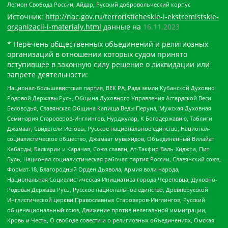
Легион Свобода России, Айдар, Русский добровольческий корпус
Источник:
http://nac.gov.ru/terroristicheskie-i-ekstremistskie-
organizacii-i-materialy.html
данные на
16.11.2023
* Перечень общественных объединений и религиозных
организаций в отношении которых судом принято
вступившее в законную силу решение о ликвидации или
запрете деятельности:
Национал-большевистская партия, ВЕК РА, Рада земли Кубанской Духовно
Родовой Державы Русь, Община Духовного Управления Асгардской Веси
Беловодья, Славянская Община Капища Веды Перуна, Мужская Духовная
Семинария Староверов-Инглингов, Нурджулар, К Богодержавию, Таблиги
Джамаат, Свидетели Иеговы, Русское национальное единство, Национал-
социалистическое общество, Джамаат мувахидов, Объединенный Вилайат
Кабарды, Балкарии и Карачая, Союз славян, Ат-Такфир Валь-Хиджра, Пит
Буль, Национал-социалистическая рабочая партия России, Славянский союз,
Формат-18, Благородный Орден Дьявола, Армия воли народа,
Национальная Социалистическая Инициатива города Череповца, Духовно-
Родовая Держава Русь, Русское национальное единство, Древнерусской
Инглистической церкви Православных Староверов-Инглингов, Русский
общенациональный союз, Движение против нелегальной иммиграции,
Кровь и Честь, О свободе совести и о религиозных объединениях, Омская