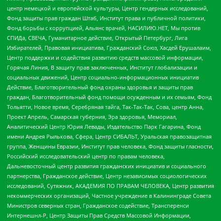
центр немецкой и европейской культуры, Центр гендерных исследований,
Фонд защиты прав граждан Штаб, Институт права и публичной политики,
Фонд борьбы с коррупцией, Альянс врачей, НАСИЛИЮ.НЕТ, Мы против
СПИДа, СВЕЧА, Гуманитарное действие, Открытый Петербург, Лига
Избирателей, Правовая инициатива, Гражданский Союз, Хасдей Ерушалаим,
Центр поддержки и содействия развитию средств массовой информации,
Горячая Линия, В защиту прав заключенных, Институт глобализации и
социальных движений, Центр социально-информационных инициатив
Действие, Благотворительный фонд охраны здоровья и защиты прав
граждан, Благотворительный фонд помощи осужденным и их семьям, Фонд
Тольятти, Новое время, Серебряная тайга, Так-Так-Так, Сова, центр Анна,
Проект Апрель, Самарская губерния, Эра здоровья, Мемориал,
Аналитический Центр Юрия Левады, Издательство Парк Гагарина, Фонд
имени Андрея Рылькова, Сфера, Центр СИБАЛЬТ, Уральская правозащитная
группа, Женщины Евразии, Институт прав человека, Фонд защиты гласности,
Российский исследовательский центр по правам человека,
Дальневосточный центр развития гражданских инициатив и социального
партнерства, Гражданское действие, Центр независимых социологических
исследований, Сутяжник, АКАДЕМИЯ ПО ПРАВАМ ЧЕЛОВЕКА, Центр развития
некоммерческих организаций, Частное учреждение в Калининграде Совета
Министров северных стран, Гражданское содействие, Трансперенси
Интернешнл-Р, Центр Защиты Прав Средств Массовой Информации,