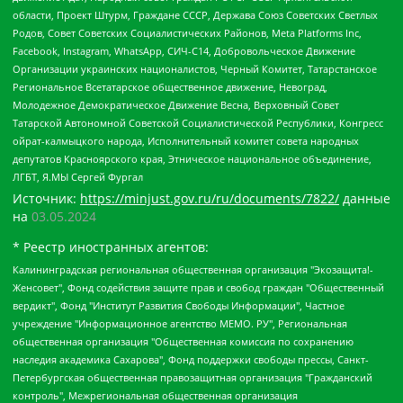
области, Проект Штурм, Граждане СССР, Держава Союз Советских Светлых
Родов, Совет Советских Социалистических Районов, Meta Platforms Inc,
Facebook, Instagram, WhatsApp, СИЧ-С14, Добровольческое Движение
Организации украинских националистов, Черный Комитет, Татарстанское
Региональное Всетатарское общественное движение, Невоград,
Молодежное Демократическое Движение Весна, Верховный Совет
Татарской Автономной Советской Социалистической Республики, Конгресс
ойрат-калмыцкого народа, Исполнительный комитет совета народных
депутатов Красноярского края, Этническое национальное объединение,
ЛГБТ, Я.МЫ Сергей Фургал
Источник:
https://minjust.gov.ru/ru/documents/7822/
данные
на
03.05.2024
* Реестр иностранных агентов:
Калининградская региональная общественная организация "Экозащита!-Женсовет", Фонд содействия защите прав и свобод граждан "Общественный вердикт", Фонд "Институт Развития Свободы Информации", Частное учреждение "Информационное агентство МЕМО. РУ", Региональная общественная организация "Общественная комиссия по сохранению наследия академика Сахарова", Фонд поддержки свободы прессы, Санкт-Петербургская общественная правозащитная организация "Гражданский контроль", Межрегиональная общественная организация "Информационно-просветительский центр "Мемориал", Региональный Фонд "Центр Защиты Прав Средств Массовой Информации", с 05.12.2023 Фонд "Центр Защиты Прав Средств массовой информации", Региональная общественная благотворительная организация помощи беженцам и мигрантам "Гражданское содействие", Негосударственное образовательное учреждение дополнительного профессионального образования (повышение квалификации) специалистов "АКАДЕМИЯ ПО ПРАВАМ ЧЕЛОВЕКА", Свердловская региональная общественная организация "Сутяжник", Автономная некоммерческая организация "Центр независимых социологических исследований", Союз общественных объединений "Российский исследовательский центр по правам человека", Региональное общественное учреждение научно-информационный центр "МЕМОРИАЛ", Некоммерческая организация "Фонд защиты гласности", Автономная некоммерческая организация "Институт прав человека", Городская общественная организация "Екатеринбургское общество "МЕМОРИАЛ", Городская общественная организация "Рязанское историко-просветительское и правозащитное общество "Мемориал" (Рязанский Мемориал), Челябинский региональный орган общественной самодеятельности – женское общественное объединение "Женщины Евразии", Челябинский региональный орган общественной самодеятельности "Уральская правозащитная группа", Фонд содействия защите здоровья и социальной справедливости имени Андрея Рылькова, Автономная Некоммерческая Организация "Аналитический Центр Юрия Левады", Автономная некоммерческая организация социальной поддержки населения "Проект Апрель", Региональная общественная организация помощи женщинам и детям, находящимся в кризисной ситуации "Информационно-методический центр "Анна", Фонд содействия развитию массовых коммуникаций и правовому просвещению "Так-так-Так", Фонд содействия устойчивому развитию "Серебряная тайга", Свердловский региональный общественный фонд социальных проектов "Новое время", "Idel.Реалии", Кавказ.Реалии, Крым.Реалии, Телеканал Настоящее Время, Татаро-башкирская служба Радио Свобода (Azatliq Radiosi), Радио Свободная Европа/Радио Свобода (PCE/PC), "Сибирь.Реалии", "Фактограф", Благотворительный фонд помощи осужденным и их семьям, Автономная некоммерческая организация "Институт глобализации и социальных движений", Фонд "В защиту прав заключенных", Частное учреждение "Центр поддержки и содействия развитию средств массовой информации", Пензенский региональный общественный благотворительный фонд "Гражданский союз", "Север.Реалии", Некоммерческая организация Фонд "Правовая инициатива", Общество с ограниченной ответственностью "Радио Свободная Европа/Радио Свобода", Чешское информационное агентство "MEDIUM-ORIENT", Красноярская региональная общественная организация "Мы против СПИДа", Камалягин Денис Николаевич, Маркелов Сергей Евгеньевич, Пономарев Лев Александрович, Савицкая Людмила Алексеевна, Автономная некоммерческая организация "Центр по работе с проблемой насилия "НАСИЛИЮ.НЕТ", Межрегиональный профессиональный союз работников здравоохранения "Альянс врачей", Юридическое лицо, зарегистрированное в Латвийской Республике, SIA "Medusa Project" (регистрационный номер 40103797863, дата регистрации 10.06.2014), Некоммерческая организация "Фонд по борьбе с коррупцией", Автономная некоммерческая организация "Институт права и публичной политики", Баданин Роман Сергеевич, Гликин Максим Александрович, Железнова Мария Михайловна, Лукьянова Юлия Сергеевна, Маетная Елизавета Витальевна, Маняхин Петр Борисович, Чуракова Ольга Владимировна, Ярош Юлия Петровна, Юридическое лицо "The Insider SIA", зарегистрированное в Риге, Латвийская Республика (дата регистрации 26.06.2015), являющееся администратором доменного имени интернет-издания "The Insider SIA", https://theins.ru, Постернак Алексей Евгеньевич, Рубин Михаил Аркадьевич, Анин Роман Александрович, Юридическое лицо Istories fonds, зарегистрированное в Латвийской Республике (регистрационный номер 50008295751, дата регистрации 24.02.2020), Великовский Дмитрий Александрович, Долинина Ирина Николаевна, Мароховская Алеся Алексеевна, Шлейнов Роман Юрьевич, Шмагун Олеся Валентиновна, Общество с ограниченной ответственностью "Альтаир 2021", Общество с ограниченной ответственностью "Вега 2021", Общество с ограниченной ответственностью "Главный редактор 2021", Общество с ограниченной ответственностью "Ромашки монолит", Важенков Артем Валерьевич, Ивановская областная общественная организация "Центр гендерных исследований", Гурман Юрий Альбертович, Медиапроект "ОВД-Инфо", Егоров Владимир Владимирович, Жилинский Владимир Александрович, Общество с ограниченной ответственностью "ЗП", Иванова София Юрьевна, Карезина Инна Павловна, Кильтау Екатерина Викторовна, Петров Алексей Викторович, Пискунов Сергей Евгеньевич, Смирнов Сергей Сергеевич, Тихонов Михаил Сергеевич, Общество с ограниченной ответственностью "ЖУРНАЛИСТ-ИНОСТРАННЫЙ АГЕНТ", Арапова Галина Юрьевна, Вольтская Татьяна Анатольевна, Американская компания "Mason G.E.S. Anonymous Foundation" (США), являющаяся владельцем интернет-издания https://mnews.world/, Компания "Stichting Bellingcat", зарегистрированная в Нидерландах (дата регистрации 11.07.2018), Захаров Андрей Вячеславович, Клепиковская Екатерина Дмитриевна, Общество с ограниченной ответственностью "МЕМО", Перл Роман Александрович, Симонов Евгений Алексеевич, Соловьева Елена Анатольевна, Сотников Даниил Владимирович, Сурначева Елизавета Дмитриевна, Автономная некоммерческая организация по защите прав человека и информированию населения "Якутия – Наше Мнение", Общество с ограниченной ответственностью "Москоу диджитал медиа", с 26.01.2023 Общество с ограниченной ответственностью "Чайка Белые сады", Ветошкина Валерия Валерьевна, Заговора Максим Александрович, Межрегиональное общественное движение "Российская ЛГБТ - сеть", Оленичев Максим Владимирович, Павлов Иван Юрьевич, Скворцова Елена Сергеевна, Общество с ограниченной ответственностью "Как бы инагент", Кочетков Игорь Викторович, Общество с ограниченной ответственностью "Честные выборы", Еланчик Олег Александрович, Общество с ограниченной ответственностью "Нобелевский призыв", Гималова Регина Эмилевна, Григорьев Андрей Валерьевич, Григорьева Алина Александровна, Ассоциация по содействию защите прав призывников, альтернативнослужащих и военнослужащих "Правозащитная группа "Гражданин.Армия.Право", Хисамова Регина Фаритовна, Автономная некоммерческая организация по реализации социально-правовых программ "Лилит", Дальневосточное общественное движение "Маяк", Санкт-Петербургская ЛГБТ-инициативная группа "Выход", Инициативная группа ЛГБТ+ "Реверс", Алексеев Андрей Викторович, Бекбулатова Таисия Львовна, Беляев Иван Михайлович, Владыкина Елена Сергеевна, Гельман Марат Александрович, Никульшина Вероника Юрьевна, Толоконникова Надежда Андреевна, Шендерович Виктор Анатольевич, Общество с ограниченной ответственностью "Данное сообщение", Общество с ограниченной ответственностью Издательский дом "Новая глава", Айнбиндер Александра Александровна, Московский комьюнити-центр для ЛГБТ+инициатив, Благотворительный фонд развития филантропии, Deutsche Welle (Германия, Kurt-Schumacher-Strasse 3, 53113 Bonn), Борзунова Мария Михайловна, Воробьев Виктор Викторович, Голубева Анна Львовна, Константинова Алла Михайловна, Малкова Ирина Владимировна, Мурадов Мурад Абдулгалимович, Осетинская Елизавета Николаевна, Понасенков Евгений Николаевич, Ганапольский Матвей Юрьевич, Киселев Евгений Алексеевич, Борухович Ирина Григорьевна, Дремин Иван Тимофеевич, Дубровский Дмитрий Викторович, Красноярская региональная общественная организация поддержки и развития альтернативных образовательных технологий и межкультурных коммуникаций "ИНТЕРРА", Маяковская Екатерина Алексеевна, Фейгин Марк Захарович, Филимонов Андрей Викторович, Дзугкоева Регина Николаевна, Доброхотов Роман Александрович, Дудь Юрий Александрович, Елкин Сергей Владимирович, Кругликов Кирилл Игоревич, Сабунаева Мария Леонидовна, Семенов Алексей Владимирович, Шаинян Карен Багратович, Шульман Екатерина Михайловна, Асафьев Артур Валерьевич, Вахштайн Виктор Семенович, Венедиктов Алексей Алексеевич, Лушникова Екатерина Евгеньевна, Волков Леонид Михайлович, Невзоров Александр Глебович, Пархоменко Сергей Борисович, Сироткин Ярослав Николаевич, Кара-Мурза Владимир Владимирович, Баранова Наталья Владимировна, Гозман Леонид Яковлевич, Кагарлицкий Борис Юльевич, Климарев Михаил Валерьевич, Милов Владимир Станиславович, Автономная некоммерческая организация Краснодарский центр современного искусства "Типография", Моргенштерн Алишер Тагирович, Соболь Любовь Эдуардовна, Общество с ограниченной ответственностью "ЛИЗА НОРМ", Каспаров Гарри Кимович, Ходорковский Михаил Борисович, Общество с ограниченной ответственностью "Апрельские тезисы", Данилович Ирина Брониславовна, Кашин Олег Владимирович, Петров Николай Владимирович, Пивоваров Алексей Владимирович, Соколов Михаил Владимирович, Цветкова Юлия Владимировна, Чичваркин Евгений Александрович, Комитет против пыток/Команда против пыток, Общество с ограниченной ответственностью "Первый научный", Общество с ограниченной ответственностью "Вертолет и ко", Белоцерковская Вероника Борисовна, Кац Максим Евгеньевич, Лазарева Татьяна Юрьевна, Шаведдинов Руслан Табризович, Яшин Илья Валерьевич, Общество с ограниченной ответственностью "Иноагент ААВ", Алешковский Дмитрий Петрович, Альбац Евгения Марковна, Быков Дмитрий Львович, Галямина Юлия Евгеньевна, Лойко Сергей Леонидович, Мартынов Кирилл Константинович, Медведев Сергей Александрович, Крашенинников Федор Геннадиевич, Гордеева Катерина Вл