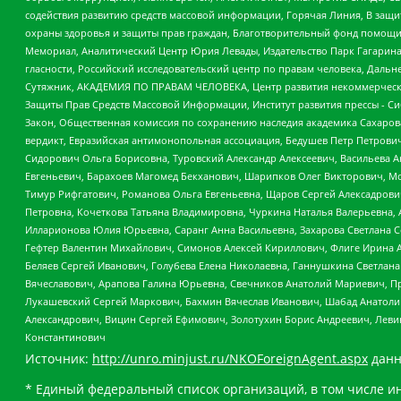
содействия развитию средств массовой информации, Горячая Линия, В защ
охраны здоровья и защиты прав граждан, Благотворительный фонд помощи ос
Мемориал, Аналитический Центр Юрия Левады, Издательство Парк Гагарина
гласности, Российский исследовательский центр по правам человека, Даль
Сутяжник, АКАДЕМИЯ ПО ПРАВАМ ЧЕЛОВЕКА, Центр развития некоммерческих
Защиты Прав Средств Массовой Информации, Институт развития прессы - Си
Закон, Общественная комиссия по сохранению наследия академика Сахаров
вердикт, Евразийская антимонопольная ассоциация, Бедушев Петр Петрови
Сидорович Ольга Борисовна, Туровский Александр Алексеевич, Васильева А
Евгеньевич, Барахоев Магомед Бекханович, Шарипков Олег Викторович, М
Тимур Рифгатович, Романова Ольга Евгеньевна, Щаров Сергей Алексадрови
Петровна, Кочеткова Татьяна Владимировна, Чуркина Наталья Валерьевна, 
Илларионова Юлия Юрьевна, Саранг Анна Васильевна, Захарова Светлана 
Гефтер Валентин Михайлович, Симонов Алексей Кириллович, Флиге Ирина 
Беляев Сергей Иванович, Голубева Елена Николаевна, Ганнушкина Светлана
Вячеславович, Арапова Галина Юрьевна, Свечников Анатолий Мариевич, П
Лукашевский Сергей Маркович, Бахмин Вячеслав Иванович, Шабад Анатоли
Александрович, Вицин Сергей Ефимович, Золотухин Борис Андреевич, Леви
Константинович
Источник:
http://unro.minjust.ru/NKOForeignAgent.aspx
данн
* Единый федеральный список организаций, в том числе и