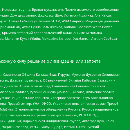
 Исламская группа, Братья-мусульмане, Партия исламского освобождения,
едия, Дом двух святых, Джунд аш-Шам, Исламский джихад, Аль-Каида,
жр от Аллаха Субхану уа Тагьаля SHAM, АУМ Синрике, Муджахеды джамаата
рир аш-Шам, Ахлю Сунна Валь Джамаа, National Socialism/White Power,
рг, Крымско-татарский добровольческий батальон имени Номана
оев, Маньяки Культ Убийц, Молодёжь Которая Улыбается, Легион Свобода
аконную силу решение о ликвидации или запрете
ья, Славянская Община Капища Веды Перуна, Мужская Духовная Семинария
щество, Джамаат мувахидов, Объединенный Вилайат Кабарды, Балкарии и
ден Дьявола, Армия воли народа, Национальная Социалистическая
роверов-Инглингов, Русский общенациональный союз, Движение против
усское национальное единство, Северное Братство, Клуб Болельщиков
а, Правый сектор, УНА - УНСО, Украинская повстанческая армия, Тризуб
 TulaSkins, Этнополитическое объединение Русские, Русское национальное
О противодействии экстремистской деятельности, РЕВТАТПОД,
ы и Единения, Каракольская инициативная группа, Автоград Крю, Союз
 Нация и свобода, W.H.С., Фалунь Дафа, Иртыш Ultras, Русский