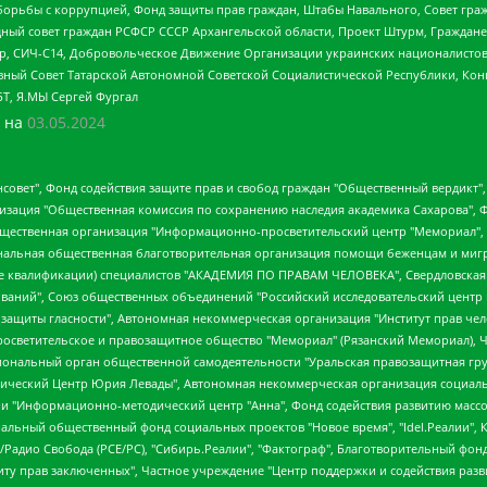
орьбы с коррупцией, Фонд защиты прав граждан, Штабы Навального, Совет гражд
ный совет граждан РСФСР СССР Архангельской области, Проект Штурм, Граждане 
tsApp, СИЧ-С14, Добровольческое Движение Организации украинских националисто
ный Совет Татарской Автономной Советской Социалистической Республики, Кон
БТ, Я.МЫ Сергей Фургал
 на
03.05.2024
мная некоммерческая организация "Центр по работе с проблемой насилия "НАСИЛИЮ.НЕТ", Межрегиональный профессиональный союз работников здравоохранения "Альянс врачей", Юридическое лицо, зарегистрированное в Латвийской Республике, SIA "Medusa Project" (регистрационный номер 40103797863, дата регистрации 10.06.2014), Некоммерческая организация "Фонд по борьбе с коррупцией", Автономная некоммерческая организация "Институт права и публичной политики", Баданин Роман Сергеевич, Гликин Максим Александрович, Железнова Мария Михайловна, Лукьянова Юлия Сергеевна, Маетная Елизавета Витальевна, Маняхин Петр Борисович, Чуракова Ольга Владимировна, Ярош Юлия Петровна, Юридическое лицо "The Insider SIA", зарегистрированное в Риге, Латвийская Республика (дата регистрации 26.06.2015), являющееся администратором доменного имени интернет-издания "The Insider SIA", https://theins.ru, Постернак Алексей Евгеньевич, Рубин Михаил Аркадьевич, Анин Роман Александрович, Юридическое лицо Istories fonds, зарегистрированное в Латвийской Республике (регистрационный номер 50008295751, дата регистрации 24.02.2020), Великовский Дмитрий Александрович, Долинина Ирина Николаевна, Мароховская Алеся Алексеевна, Шлейнов Роман Юрьевич, Шмагун Олеся Валентиновна, Общество с ограниченной ответственностью "Альтаир 2021", Общество с ограниченной ответственностью "Вега 2021", Общество с ограниченной ответственностью "Главный редактор 2021", Общество с ограниченной ответственностью "Ромашки монолит", Важенков Артем Валерьевич, Ивановская областная общественная организация "Центр гендерных исследований", Гурман Юрий Альбертович, Медиапроект "ОВД-Инфо", Егоров Владимир Владимирович, Жилинский Владимир Александрович, Общество с ограниченной ответственностью "ЗП", Иванова София Юрьевна, Карезина Инна Павловна, Кильтау Екатерина Викторовна, Петров Алексей Викторович, Пискунов Сергей Евгеньевич, Смирнов Сергей Сергеевич, Тихонов Михаил Сергеевич, Общество с ограниченной ответственностью "ЖУРНАЛИСТ-ИНОСТРАННЫЙ АГЕНТ", Арапова Галина Юрьевна, Вольтская Татьяна Анатольевна, Американская компания "Mason G.E.S. Anonymous Foundation" (США), являющаяся владельцем интернет-издания https://mnews.world/, Компания "Stichting Bellingcat", зарегистрированная в Нидерландах (дата регистрации 11.07.2018), Захаров Андрей Вячеславович, Клепиковская Екатерина Дмитриевна, Общество с ограниченной ответственностью "МЕМО", Перл Роман Александрович, Симонов Евгений Алексеевич, Соловьева Елена Анатольевна, Сотников Даниил Владимирович, Сурначева Елизавета Дмитриевна, Автономная некоммерческая организация по защите прав человека и информированию населения "Якутия – Наше Мнение", Общество с ограниченной ответственностью "Москоу диджитал медиа", с 26.01.2023 Общество с ограниченной ответственностью "Чайка Белые сады", Ветошкина Валерия Валерьевна, Заговора Максим Александрович, Межрегиональное общественное движение "Российская ЛГБТ - сеть", Оленичев Максим Владимирович, Павлов Иван Юрьевич, Скворцова Елена Сергеевна, Общество с ограниченной ответственностью "Как бы инагент", Кочетков Игорь Викторович, Общество с ограниченной ответственностью "Честные выборы", Еланчик Олег Александрович, Общество с ограниченной ответственностью "Нобелевский призыв", Гималова Регина Эмилевна, Григорьев Андрей Валерьевич, Григорьева Алина Александровна, Ассоциация по содействию защите прав призывников, альтернативнослужащих и военнослужащих "Правозащитная группа "Гражданин.Армия.Право", Хисамова Регина Фаритовна, Автономная некоммерческая организация по реализации социально-правовых программ "Лилит", Дальн