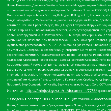
Оксфордский российский фонд, Фонд Будущее России, Компания свободы ин
Новое Поколение, Духовное Учебное Заведение Международный Библейский
организаций по наблюдению за выборами, Республика Польша, СВОБОДНЫЙ
Фонд имени Генриха Бёлля, Stichting Bellingcat, Bellingcat Ltd, The Inside
Макдональда-Лорье, Украинская национальная федерация Канады, Декабрис
комитет в Швеции, Проект Медуза, Фонд Андрея Сахарова, Форум свободной 
Solidarus, КрымSOS, Свободный университет, Институт государственного у
борьбы с коррупцией Инк, Завет церквей TCCN, Агора, Всемирный фонд при
имени Бориса Звозскова, Дом прав человека Тбилиси, Дом прав человека Ер
журналистов расследователей, АЛЛАТРА, За свободную Россию, Свободная Б
Комитет-2024, Центрально-Европейский университет, Центр восточноевроп
европейской политики, Академическая сеть Восточная Европа, Российский к
поддержки, Свободная Россия Берлин, Свободная Россия Северный Рейн-Вест
Крымскотатарский Ресурсный Центр, Глобальный союз IndustriALL, Russian E
Европы, Фонд имени Фридриха Эберта, XZ gGmbH, Мобильная академия поддержк
International Education, Антивоенное движение Антальи, Открытый диало
отношений им Нормана Патерсона, Центр Гражданских Свобод, Фонд Бориса
Прометей, Stop Occupation of Karelia, Вернись живым, Фридом Хаус, СОТА 
Источник:
https://minjust.gov.ru/ru/documents/7756/
данные
* Сведения реестра НКО, выполняющих функции иностранн
Лилит, Правозащитная группа Гражданин.Армия.Право, Нижегородский цент
борьбы с коррупцией, Альянс врачей, НАСИЛИЮ.НЕТ, Мы против СПИДа, СВЕ