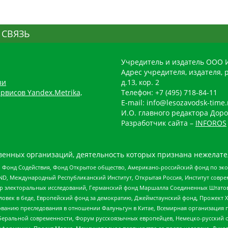
 СВЯЗЬ
Учредитель и издатель ООО 
Адрес учредителя, издателя, р
зи
д.13, кор. 2
рвисов Yandex.Metrika,
Телефон: +7 (495) 718-84-11
E-mail: info@lesozavodsk-time.
И.О. главного редактора Доро
Разработчик сайта –
INFOROS
енных организаций, деятельность которых признана нежелате
 Фонд Содействия, Фонд Открытое общество, Американо-российский фонд по э
 Международный Республиканский Институт, Открытая Россия, Институт совре
р электоральных исследований, Германский фонд Маршалла Соединенных Штатов
еловек в беде, Европейский фонд за демократию, Джеймстаунский фонд, Прожект
дованию преследования в отношении Фалуньгун в Китае, Всемирная организация 
беральной современности, Форум русскоязычных европейцев, Немецко-русский о