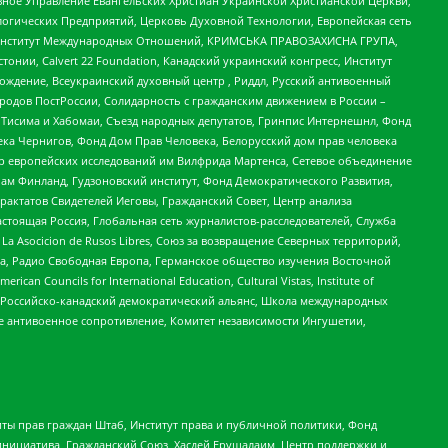
ное Управление Евангельских Христиан Украинской Христианской Церкви,
огических Предприятий, Церковь Духовной Технологии, Европейская сеть
ий Институт Международных Отношений, КРИМСЬКА ПРАВОЗАХИСНА ГРУПА,
стонии, Calvert 22 Foundation, Канадский украинский конгресс, Институт
ждение, Всеукраинский духовный центр , Риддл, Русский антивоенный
ародов ПостРоссии, Солидарность с гражданским движением в России –
в Тисима и Хабомаи, Съезд народных депутатов, Гринпис Интернешнл, Фонд
ека Чернигов, Фонд Дом Прав Человека, Белорусский дом прав человека
нтр европейских исследований им Вилфрида Мартенса, Сетевое объединение
Чам Финланд, Гудзоновский институт, Фонд Демократического Развития,
актатов Свидетелей Иеговы, Гражданский Совет, Центр анализа
астоящая Россия, Глобальная сеть журналистов-расследователей, Служба
a Asocicion de Rusos Libres, Союз за возвращение Северных территорий,
еста, Радио Свободная Европа, Германское общество изучения Восточной
ouncils for International Education, Cultural Vistas, Institute of
, Российско-канадский демократический альянс, Школа международных
е антивоенное сопротивление, Комитет независимости Ингушетии,
ты прав граждан Штаб, Институт права и публичной политики, Фонд
инициатива, Гражданский Союз, Хасдей Ерушалаим, Центр поддержки и