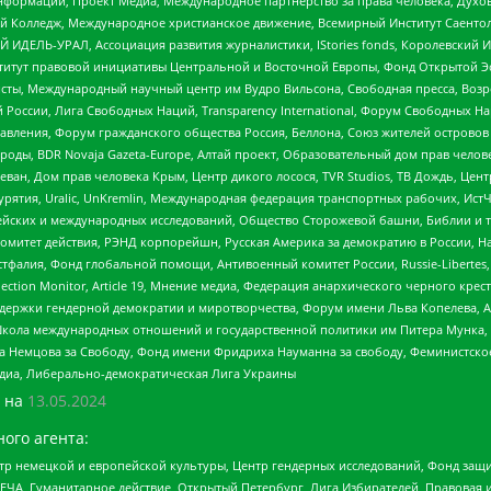
формации, Проект Медиа, Международное партнерство за права человека, Духов
 Колледж, Международное христианское движение, Всемирный Институт Саентол
 ИДЕЛЬ-УРАЛ, Ассоциация развития журналистики, IStories fonds, Королевск
r, Институт правовой инициативы Центральной и Восточной Европы, Фонд Открытой Э
ты, Международный научный центр им Вудро Вильсона, Свободная пресса, Возро
России, Лига Свободных Наций, Transparеncy International, Форум Свободных Н
правления, Форум гражданского общества Россия, Беллона, Союз жителей острово
роды, BDR Novaja Gazeta-Europe, Алтай проект, Образовательный дом прав челов
еван, Дом прав человека Крым, Центр дикого лосося, TVR Studios, ТВ Дождь, Це
урятия, Uralic, UnKremlin, Международная федерация транспортных рабочих, Ист
ейских и международных исследований, Общество Сторожевой башни, Библии и тр
омитет действия, РЭНД корпорейшн, Русская Америка за демократию в России, Н
фалия, Фонд глобальной помощи, Антивоенный комитет России, Russie-Libertes, L
lection Monitor, Article 19, Мнение медиа, Федерация анархического черного кр
и гендерной демократии и миротворчества, Форум имени Льва Копелева, American C
г, Школа международных отношений и государственной политики им Питера Мунка
 Немцова за Свободу, Фонд имени Фридриха Науманна за свободу, Феминистско
медиа, Либерально-демократическая Лига Украины
 на
13.05.2024
ого агента:
р немецкой и европейской культуры, Центр гендерных исследований, Фонд защи
ЧА, Гуманитарное действие, Открытый Петербург, Лига Избирателей, Правовая 