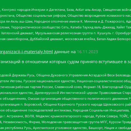
нгресс народов Ичкерии и Дагестана, База, Асбат аль-Ансар, Священная война,
уркестана, Общество социальных реформ, Общество возрождения исламского насл
Нусра ли-Ахль аш-Шам, Народное ополчение имени К. Минина и Д. Пожарского, Ад
сломи, Террористическое сообщество Сеть, Катиба Таухид валь-Джихад, Хайят Тах
, Хатлонский джамаат, Мусульманская религиозная группа п. Кушкуль г. Оренбу
ная самооборона, Дуббайский джамаат, московская ячейка, Батал-Хаджи Белхор
organizacii-i-materialy.html
данные на
16.11.2023
анизаций в отношении которых судом принято вступившее в з
 Родовой Державы Русь, Община Духовного Управления Асгардской Веси Беловод
детели Иеговы, Русское национальное единство, Национал-социалистическое об
истическая рабочая партия России, Славянский союз, Формат-18, Благородный Ор
ациональное единство, Древнерусской Инглистической церкви Православных Ста
ных объединениях, Омская организация общественного политического движения Р
рганизация п. Боровский, Община Коренного Русского народа Щелковского район
гиозное объединение последователей инглиизма, Народная Социальная Инициатива,
 г. Астрахани, ВОЛЯ, Меджлис крымскотатарского народа, Рубеж Севера, ТОЙС, 
6, Независимость, Фирма, Молодежная правозащитная группа МПГ, Курсом Правд
ая республика Русь, Арестантское уголовное единство, Башкорт, Нация и свобода,