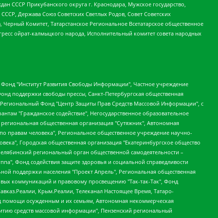
ан СССР Прикубанского округа г. Краснодара, Мужское государство,
СССР, Держава Союз Советских Светлых Родов, Совет Советских
в, Черный Комитет, Татарстанское Региональное Всетатарское общественное
гресс ойрат-калмыцкого народа, Исполнительный комитет совета народных
евосточное общественное движение "Маяк", Санкт-Петербургская ЛГБТ-инициативная группа "Выход", Инициативная группа ЛГБТ+ "Реверс", Алексеев Андрей Викторович, Бекбулатова Таисия Львовна, Беляев Иван Михайлович, Владыкина Елена Сергеевна, Гельман Марат Александрович, Никульшина Вероника Юрьевна, Толоконникова Надежда Андреевна, Шендерович Виктор Анатольевич, Общество с ограниченной ответственностью "Данное сообщение", Общество с ограниченной ответственностью Издательский дом "Новая глава", Айнбиндер Александра Александровна, Московский комьюнити-центр для ЛГБТ+инициатив, Благотворительный фонд развития филантропии, Deutsche Welle (Германия, Kurt-Schumacher-Strasse 3, 53113 Bonn), Борзунова Мария Михайловна, Воробьев Виктор Викторович, Голубева Анна Львовна, Константинова Алла Михайловна, Малкова Ирина Владимировна, Мурадов Мурад Абдулгалимович, Осетинская Елизавета Николаевна, Понасенков Евгений Николаевич, Ганапольский Матвей Юрьевич, Киселев Евгений Алексеевич, Борухович Ирина Григорьевна, Дремин Иван Тимофеевич, Дубровский Дмитрий Викторович, Красноярская региональная общественная организация поддержки и развития альтернативных образовательных технологий и межкультурных коммуникаций "ИНТЕРРА", Маяковская Екатерина Алексеевна, Фейгин Марк Захарович, Филимонов Андрей Викторович, Дзугкоева Регина Николаевна, Доброхотов Роман Александрович, Дудь Юрий Александрович, Елкин Сергей Владимирович, Кругликов Кирилл Игоревич, Сабунаева Мария Леонидовна, Семенов Алексей Владимирович, Шаинян Карен Багратович, Шульман Екатерина Михайловна, Асафьев Артур Валерьевич, Вахштайн Виктор Семенович, Венедиктов Алексей Алексеевич, Лушникова Екатерина Евгеньевна, Волков Леонид Михайлович, Невзоров Александр Глебович, Пархоменко Сергей Борисович, Сироткин Ярослав Николаевич, Кара-Мурза Владимир Владимирович, Баранова Наталья Владимировна, Гозман Леонид Яковлевич, Кагарлицкий Борис Юльевич, Климарев Михаил Валерьевич, Милов Владимир Станиславович, Автономная некоммерческая организация Краснодарский центр современного искусства "Типография", Моргенштерн Алишер Тагирович, Соболь Любовь Эдуардовна, Общество с ограниченной ответственностью "ЛИЗА НОРМ", Каспаров Гарри Кимович, Ходорковский Михаил Борисович, Общество с ограниченной ответственностью "Апрельские тезисы", Данилович Ирина Брониславовна, Кашин Олег Владимирович, Петров Николай Владимирович, Пивоваров Алексей Владимирович, Соколов Михаил Владимирович, Цветкова Юлия Владимировна, Чичваркин Евгений Александрович, Комитет против пыток/Команда против пыток, Общество с ограниченной ответственностью "Первый научный", Общество с ограниченной ответственностью "Вертолет и ко", Белоцерковская Вероника Борисовна, Кац Максим Евгеньевич, Лазарева Татьяна Юрьевна, Шаведдинов Руслан Табризович, Яшин Илья Валерьевич, Общество с ограниченной ответственностью "Иноагент ААВ", Алешковский Дмитрий Петрович, Альбац Евгения Марковна, Быков Дмитрий Львович, Галямина Юлия Евгеньевна, Лойко Сергей Леонидович, Мартынов Кирилл Константинович, Медведев Сергей Александрович, Крашенинников Федор Геннадиевич, Гордеева Катерина Вл