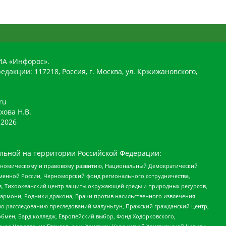
ИА «Инфорос».
едакции: 117218, Россия, г. Москва, ул. Кржижановского,
ru
хова Н.В.
2026
льной на территории Российской Федерации:
кономическому и правовому развитию, Национальный Демократический
менной России, Черноморский фонд регионального сотрудничества,
, Тихоокеанский центр защиты окружающей среды и природных ресурсов,
 Хармони, Родники дракона, Врачи против насильственного извлечения
по расследованию преследований Фалуньгун, Пражский гражданский центр,
бмен, Бард колледж, Европейский выбор, Фонд Ходорковского,