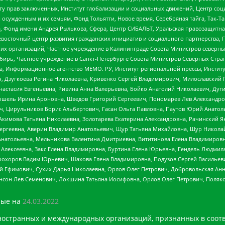
иту прав заключенных, Институт глобализации и социальных движений, Центр 
ужденным и их семьям, Фонд Тольятти, Новое время, Серебряная тайга, Так-Так-
, Фонд имени Андрея Рылькова, Сфера, Центр СИБАЛЬТ, Уральская правозащитна
невосточный центр развития гражданских инициатив и социального партнерства, 
 организаций, Частное учреждение в Калининграде Совета Министров северных 
бирь, Частное учреждение в Санкт-Петербурге Совета Министров Северных Стра
а, Информационное агентство МЕМО. РУ, Институт региональной прессы, Инсти
ч, Дзугкоева Регина Николаевна, Кривенко Сергей Владимирович, Милославски
настасия Евгеньевна, Ривина Анна Валерьевна, Бойко Анатолий Николаевич, Дуг
ошель Ирина Ароновна, Шведов Григорий Сергеевич, Пономарев Лев Александро
ч, Цирульников Борис Альбертович, Гасан Ольга Павловна, Паутов Юрий Анато
Акимова Татьяна Николаевна, Золотарева Екатерина Александровна, Рачинский Я
Сергеевна, Аверин Владимир Анатольевич, Щур Татьяна Михайловна, Щур Никола
Анатольевна, Мельникова Валентина Дмитриевна, Вититинова Елена Владимировн
 Алексеевна, Закс Елена Владимировна, Буртина Елена Юрьевна, Гендель Людмил
рохоров Вадим Юрьевич, Шахова Елена Владимировна, Подузов Сергей Васильеви
й Ефимович, Сухих Дарья Николаевна, Орлов Олег Петрович, Добровольская Анн
нсон Лев Семенович, Локшина Татьяна Иосифовна, Орлов Олег Петрович, Поляк
ые на
24.03.2022
ностранных и международных организаций, признанных в соотв