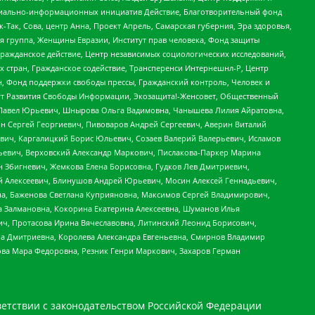
социально-информационных инициатив Действие, Благотворительный фонд
Так, Сова, центр Анна, Проект Апрель, Самарская губерния, Эра здоровья,
я группа, Женщины Евразии, Институт прав человека, Фонд защиты
Гражданское действие, Центр независимых социологических исследований,
стран, Гражданское содействие, Трансперенси Интернешнл-Р, Центр
н, Фонд поддержки свободы прессы, Гражданский контроль, Человек и
тут Развития Свободы Информации, Экозащита!-Женсовет, Общественный
й Павел Юрьевич, Шнырова Ольга Вадимовна, Чанышева Лилия Айратовна,
ин Сергей Георгиевич, Пивоваров Андрей Сергеевич, Аверин Виталий
вич, Каргалицкий Борис Юльевич, Созаев Валерий Валерьевич, Исламов
льевич, Верховский Александр Маркович, Пислакова-Паркер Марина
н Збигневич, Жемкова Елена Борисовна, Гудков Лев Дмитриевич,
й Алексеевич, Блинушов Андрей Юрьевич, Мосин Алексей Геннадьевич,
а, Баженова Светлана Куприяновна, Максимов Сергей Владимирович,
а Залмановна, Кокорина Екатерина Алексеевна, Шуманов Илья
ч, Протасова Ирина Вячеславовна, Литинский Леонид Борисович,
а Дмитриевна, Королева Александра Евгеньевна, Смирнов Владимир
ова Мара Федоровна, Резник Генри Маркович, Захаров Герман
етствии с законодательством Российской Федерации