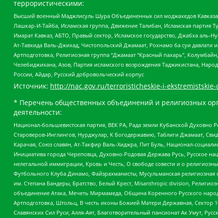
террористическими:
Высший военный Маджлисуль Шура Объединенных сил моджахедов Кавказа, Ко
Лашкар-И-Тайба, Исламская группа, Движение Талибан, Исламская партия Т
Имарат Кавказ, АБТО, Правый сектор, Исламское государство, Джабха аль-
Ат-Тавхида Валь-Джихад, Чистопольский Джамаат, Рохнамо ба суи давлати и
Артподготовка, Религиозная группа “Джамаат “Красный пахарь”, Колумбайн
Челебиджихана, Азов, Партия исламского возрождения Таджикистана, Народ
России, Айдар, Русский добровольческий корпус
Источник:
http://nac.gov.ru/terroristicheskie-i-ekstremistskie-
* Перечень общественных объединений и религиозных орг
деятельности:
Национал-большевистская партия, ВЕК РА, Рада земли Кубанской Духовно
Староверов-Инглингов, Нурджулар, К Богодержавию, Таблиги Джамаат, Сви
Карачая, Союз славян, Ат-Такфир Валь-Хиджра, Пит Буль, Национал-социал
Инициатива города Череповца, Духовно-Родовая Держава Русь, Русское н
нелегальной иммиграции, Кровь и Честь, О свободе совести и о религиоз
Футбольного Клуба Динамо, Файзрахманисты, Мусульманская религиозная о
им. Степана Бандеры, Братство, Белый Крест, Misanthropic division, Рели
объединение Атака, Мечеть Мирмамеда, Община Коренного Русского народа
Артподготовка, Штольц, В честь иконы Божией Матери Державная, Сектор 1
Славянских Сил Руси, Алля-Аят, Благотворительный пансионат Ак Умут, Русск