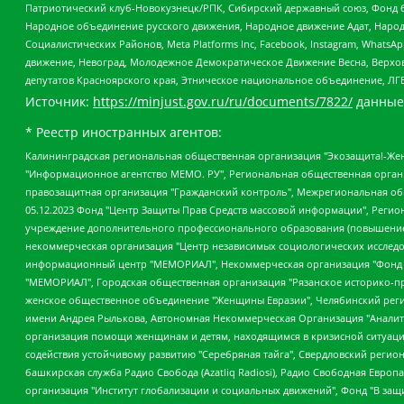
Патриотический клуб-Новокузнецк/РПК, Сибирский державный союз, Фонд б
Народное объединение русского движения, Народное движение Адат, Народ
Социалистических Районов, Meta Platforms Inc, Facebook, Instagram, Wha
движение, Невоград, Молодежное Демократическое Движение Весна, Верхов
депутатов Красноярского края, Этническое национальное объединение, ЛГ
Источник:
https://minjust.gov.ru/ru/documents/7822/
данные
* Реестр иностранных агентов:
Калининградская региональная общественная организация "Экозащита!-Женсовет", Фонд содействия защите прав и свобод граждан "Общественный вердикт", Фонд "Институт Развития Свободы Информации", Частное учреждение "Информационное агентство МЕМО. РУ", Региональная общественная организация "Общественная комиссия по сохранению наследия академика Сахарова", Фонд поддержки свободы прессы, Санкт-Петербургская общественная правозащитная организация "Гражданский контроль", Межрегиональная общественная организация "Информационно-просветительский центр "Мемориал", Региональный Фонд "Центр Защиты Прав Средств Массовой Информации", с 05.12.2023 Фонд "Центр Защиты Прав Средств массовой информации", Региональная общественная благотворительная организация помощи беженцам и мигрантам "Гражданское содействие", Негосударственное образовательное учреждение дополнительного профессионального образования (повышение квалификации) специалистов "АКАДЕМИЯ ПО ПРАВАМ ЧЕЛОВЕКА", Свердловская региональная общественная организация "Сутяжник", Автономная некоммерческая организация "Центр независимых социологических исследований", Союз общественных объединений "Российский исследовательский центр по правам человека", Региональное общественное учреждение научно-информационный центр "МЕМОРИАЛ", Некоммерческая организация "Фонд защиты гласности", Автономная некоммерческая организация "Институт прав человека", Городская общественная организация "Екатеринбургское общество "МЕМОРИАЛ", Городская общественная организация "Рязанское историко-просветительское и правозащитное общество "Мемориал" (Рязанский Мемориал), Челябинский региональный орган общественной самодеятельности – женское общественное объединение "Женщины Евразии", Челябинский региональный орган общественной самодеятельности "Уральская правозащитная группа", Фонд содействия защите здоровья и социальной справедливости имени Андрея Рылькова, Автономная Некоммерческая Организация "Аналитический Центр Юрия Левады", Автономная некоммерческая организация социальной поддержки населения "Проект Апрель", Региональная общественная организация помощи женщинам и детям, находящимся в кризисной ситуации "Информационно-методический центр "Анна", Фонд содействия развитию массовых коммуникаций и правовому просвещению "Так-так-Так", Фонд содействия устойчивому развитию "Серебряная тайга", Свердловский региональный общественный фонд социальных проектов "Новое время", "Idel.Реалии", Кавказ.Реалии, Крым.Реалии, Телеканал Настоящее Время, Татаро-башкирская служба Радио Свобода (Azatliq Radiosi), Радио Свободная Европа/Радио Свобода (PCE/PC), "Сибирь.Реалии", "Фактограф", Благотворительный фонд помощи осужденным и их семьям, Автономная некоммерческая организация "Институт глобализации и социальных движений", Фонд "В защиту прав заключенных", Частное учреждение "Центр поддержки и содействия развитию средств массовой информации", Пензенский региональный общественный благотворительный фонд "Гражданский союз", "Север.Реалии", Некоммерческая организация Фонд "Правовая инициатива", Общество с ограниченной ответственностью "Радио Свободная Европа/Радио Свобода", Чешское информационное агентство "MEDIUM-ORIENT", Красноярская региональная общественная организация "Мы против СПИДа", Камалягин Денис Николаевич, Маркелов Сергей Евгеньевич, Пономарев Лев Александрович, Савицкая Людмила Алексеевна, Автоно