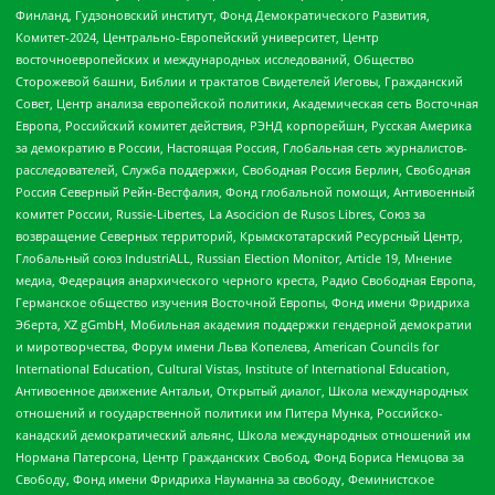
Финланд, Гудзоновский институт, Фонд Демократического Развития,
Комитет-2024, Центрально-Европейский университет, Центр
восточноевропейских и международных исследований, Общество
Сторожевой башни, Библии и трактатов Свидетелей Иеговы, Гражданский
Совет, Центр анализа европейской политики, Академическая сеть Восточная
Европа, Российский комитет действия, РЭНД корпорейшн, Русская Америка
за демократию в России, Настоящая Россия, Глобальная сеть журналистов-
расследователей, Служба поддержки, Свободная Россия Берлин, Свободная
Россия Северный Рейн-Вестфалия, Фонд глобальной помощи, Антивоенный
комитет России, Russie-Libertes, La Asocicion de Rusos Libres, Союз за
возвращение Северных территорий, Крымскотатарский Ресурсный Центр,
Глобальный союз IndustriALL, Russian Election Monitor, Article 19, Мнение
медиа, Федерация анархического черного креста, Радио Свободная Европа,
Германское общество изучения Восточной Европы, Фонд имени Фридриха
Эберта, XZ gGmbH, Мобильная академия поддержки гендерной демократии
и миротворчества, Форум имени Льва Копелева, American Councils for
International Education, Cultural Vistas, Institute of International Education,
Антивоенное движение Антальи, Открытый диалог, Школа международных
отношений и государственной политики им Питера Мунка, Российско-
канадский демократический альянс, Школа международных отношений им
Нормана Патерсона, Центр Гражданских Свобод, Фонд Бориса Немцова за
Свободу, Фонд имени Фридриха Науманна за свободу, Феминистское