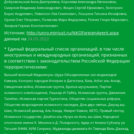
Добровольская Анна Дмитриевна, Королева Александра Евгеньевна,
Смирнов Владимир Александрович, Вицин Сергей Ефимович, Золотухин
Борис Андреевич, Левинсон Лев Семенович, Локшина Татьяна Иосифовна,
Орлов Олег Петрович, Полякова Мара Федоровна, Резник Генри Маркович,
Захаров Герман Константинович
Источник:
http://unro.minjust.ru/NKOForeignAgent.aspx
данные на
24.03.2022
* Единый федеральный список организаций, в том числе
иностранных и международных организаций, признанных
в соответствии с законодательством Российской Федерации
террористическими:
Высший военный Маджлисуль Шура Объединенных сил моджахедов
Кавказа, Конгресс народов Ичкерии и Дагестана, База, Асбат аль-Ансар,
Священная война, Исламская группа, Братья-мусульмане, Партия
исламского освобождения, Лашкар-И-Тайба, Исламская группа, Движение
Талибан, Исламская партия Туркестана, Общество социальных реформ,
Общество возрождения исламского наследия, Дом двух святых, Джунд аш-
Шам, Исламский джихад, Аль-Каида, Имарат Кавказ, АБТО, Правый сектор,
Исламское государство, Джабха аль-Нусра ли-Ахль аш-Шам, Народное
ополчение имени К. Минина и Д. Пожарского, Аджр от Аллаха Субхану уа
Тагьаля SHAM, АУМ Синрике, Муджахеды джамаата Ат-Тавхида Валь-Джихад,