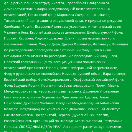
фонд регионального сотрудничества, Европейская Платформа за
Демократические Выборы, Международный центр электоральных
исследований, Германский фонд Маршалла Соединенных Штатов,
Тихоокеанский центр защиты окружающей среды и природных ресурсов,
Свободная Россия, Всемирный конгресс украинцев, Атлантический совет,
Человек в беде, Европейский фонд за демократию, Джеймстаунский фонд,
Прожект Хармони, Родники дракона, Врачи против насильственного
извлечения органов, Фалунь Дафа, Друзья Фалуньгун, Фалуньгун, Коалиция
по расследованию преследования в отношении Фалуньгун в Китае,
Всемирная организация по расследованию преследований Фалуньгун,
Пражский гражданский центр, Ассоциация школ политических
исследований при Совете Европы, Центр либеральной современности,
Форум русскоязычных европейцев, Немецко-русский обмен, Бард колледж,
Европейский выбор, Фонд Ходорковского, Оксфордский российский фонд,
Фонд Будущее России, Компания свободы информации, Проект Медиа,
Международное партнерство за права человека, Духовное Управление
Евангельских Христиан Украинской Христианской Церкви, Новое
Поколение, Духовное Учебное Заведение Международный Библейский
Колледж, Международное христианское движение, Всемирный Институт
Саентологических Предприятий, Церковь Духовной Технологии,
Европейская сеть организаций по наблюдению за выборами, Республика
Польша, СВОБОДНЫЙ ИДЕЛЬ-УРАЛ, Ассоциация развития журналистики,