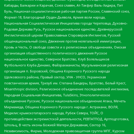
Кабарды, Балкарии и Карачая, Союз славян, Ат-Такфир Валь-Хиджра, Пит
Буль, Национал-социалистическая рабочая партия России, Славянский союз,
Формат-18, Благородный Орден Дьявола, Армия воли народа,
Национальная Социалистическая Инициатива города Череповца, Духовно-
Родовая Держава Русь, Русское национальное единство, Древнерусской
Инглистической церкви Православных Староверов-Инглингов, Русский
общенациональный союз, Движение против нелегальной иммиграции,
Кровь и Честь, О свободе совести и о религиозных объединениях, Омская
организация общественного политического движения Русское
национальное единство, Северное Братство, Клуб Болельщиков
Футбольного Клуба Динамо, Файзрахманисты, Мусульманская религиозная
организация п. Боровский, Община Коренного Русского народа
Щелковского района, Правый сектор, УНА - УНСО, Украинская
повстанческая армия, Тризуб им. Степана Бандеры, Братство, Белый Крест,
Misanthropic division, Религиозное объединение последователей инглиизма,
Народная Социальная Инициатива, TulaSkins, Этнополитическое
объединение Русские, Русское национальное объединение Атака, Мечеть
Мирмамеда, Община Коренного Русского народа г. Астрахани, ВОЛЯ,
Меджлис крымскотатарского народа, Рубеж Севера, ТОЙС, О
противодействии экстремистской деятельности, РЕВТАТПОД, Артподготовка,
Штольц, В честь иконы Божией Матери Державная, Сектор 16,
Независимость, Фирма, Молодежная правозащитная группа МПГ, Курсом