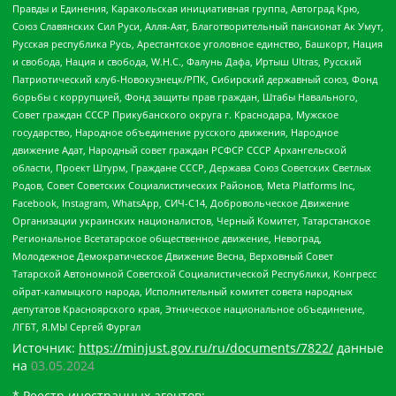
Правды и Единения, Каракольская инициативная группа, Автоград Крю,
Союз Славянских Сил Руси, Алля-Аят, Благотворительный пансионат Ак Умут,
Русская республика Русь, Арестантское уголовное единство, Башкорт, Нация
и свобода, Нация и свобода, W.H.С., Фалунь Дафа, Иртыш Ultras, Русский
Патриотический клуб-Новокузнецк/РПК, Сибирский державный союз, Фонд
борьбы с коррупцией, Фонд защиты прав граждан, Штабы Навального,
Совет граждан СССР Прикубанского округа г. Краснодара, Мужское
государство, Народное объединение русского движения, Народное
движение Адат, Народный совет граждан РСФСР СССР Архангельской
области, Проект Штурм, Граждане СССР, Держава Союз Советских Светлых
Родов, Совет Советских Социалистических Районов, Meta Platforms Inc,
Facebook, Instagram, WhatsApp, СИЧ-С14, Добровольческое Движение
Организации украинских националистов, Черный Комитет, Татарстанское
Региональное Всетатарское общественное движение, Невоград,
Молодежное Демократическое Движение Весна, Верховный Совет
Татарской Автономной Советской Социалистической Республики, Конгресс
ойрат-калмыцкого народа, Исполнительный комитет совета народных
депутатов Красноярского края, Этническое национальное объединение,
ЛГБТ, Я.МЫ Сергей Фургал
Источник:
https://minjust.gov.ru/ru/documents/7822/
данные
на
03.05.2024
* Реестр иностранных агентов: