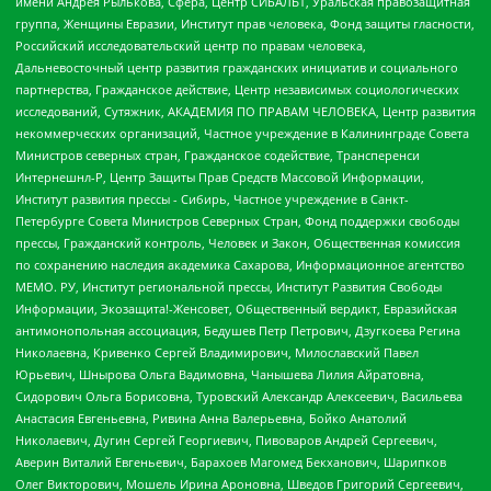
имени Андрея Рылькова, Сфера, Центр СИБАЛЬТ, Уральская правозащитная
группа, Женщины Евразии, Институт прав человека, Фонд защиты гласности,
Российский исследовательский центр по правам человека,
Дальневосточный центр развития гражданских инициатив и социального
партнерства, Гражданское действие, Центр независимых социологических
исследований, Сутяжник, АКАДЕМИЯ ПО ПРАВАМ ЧЕЛОВЕКА, Центр развития
некоммерческих организаций, Частное учреждение в Калининграде Совета
Министров северных стран, Гражданское содействие, Трансперенси
Интернешнл-Р, Центр Защиты Прав Средств Массовой Информации,
Институт развития прессы - Сибирь, Частное учреждение в Санкт-
Петербурге Совета Министров Северных Стран, Фонд поддержки свободы
прессы, Гражданский контроль, Человек и Закон, Общественная комиссия
по сохранению наследия академика Сахарова, Информационное агентство
МЕМО. РУ, Институт региональной прессы, Институт Развития Свободы
Информации, Экозащита!-Женсовет, Общественный вердикт, Евразийская
антимонопольная ассоциация, Бедушев Петр Петрович, Дзугкоева Регина
Николаевна, Кривенко Сергей Владимирович, Милославский Павел
Юрьевич, Шнырова Ольга Вадимовна, Чанышева Лилия Айратовна,
Сидорович Ольга Борисовна, Туровский Александр Алексеевич, Васильева
Анастасия Евгеньевна, Ривина Анна Валерьевна, Бойко Анатолий
Николаевич, Дугин Сергей Георгиевич, Пивоваров Андрей Сергеевич,
Аверин Виталий Евгеньевич, Барахоев Магомед Бекханович, Шарипков
Олег Викторович, Мошель Ирина Ароновна, Шведов Григорий Сергеевич,