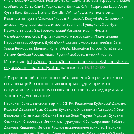
Чистопольский Джамаат, Рохнамо ба суи давлати исломи, Террористическое
сообщество Сеть, Катиба Таухид валь-Джихад, Хайят Тахрир аш-Шам, Ахлю
Сунна Валь Джамаа, National Socialism/White Power, Артподготовка,
Религиозная группа “Джамаат “Красный пахарь”, Колумбайн, Хатлонский
джамаат, Мусульманская религиозная группа п. Кушкуль г. Оренбург,
Крымско-татарский добровольческий батальон имени Номана
Челебиджихана, Азов, Партия исламского возрождения Таджикистана,
Народная самооборона, Дуббайский джамаат, московская ячейка, Батал-
Хаджи Белхороев, Маньяки Культ Убийц, Молодёжь Которая Улыбается,
Легион Свобода России, Айдар, Русский добровольческий корпус
Источник:
http://nac.gov.ru/terroristicheskie-i-ekstremistskie-
organizacii-i-materialy.html
данные на
16.11.2023
* Перечень общественных объединений и религиозных
организаций в отношении которых судом принято
вступившее в законную силу решение о ликвидации или
запрете деятельности:
Национал-большевистская партия, ВЕК РА, Рада земли Кубанской Духовно
Родовой Державы Русь, Община Духовного Управления Асгардской Веси
Беловодья, Славянская Община Капища Веды Перуна, Мужская Духовная
Семинария Староверов-Инглингов, Нурджулар, К Богодержавию, Таблиги
Джамаат, Свидетели Иеговы, Русское национальное единство, Национал-
социалистическое общество, Джамаат мувахидов, Объединенный Вилайат