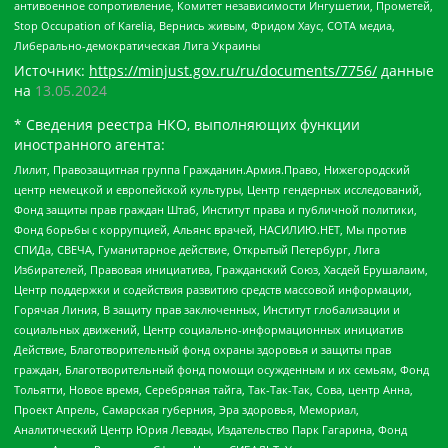
антивоенное сопротивление, Комитет независимости Ингушетии, Прометей,
Stop Occupation of Karelia, Вернись живым, Фридом Хаус, СОТА медиа,
Либерально-демократическая Лига Украины
Источник:
https://minjust.gov.ru/ru/documents/7756/
данные
на
13.05.2024
* Сведения реестра НКО, выполняющих функции
иностранного агента:
Лилит, Правозащитная группа Гражданин.Армия.Право, Нижегородский
центр немецкой и европейской культуры, Центр гендерных исследований,
Фонд защиты прав граждан Штаб, Институт права и публичной политики,
Фонд борьбы с коррупцией, Альянс врачей, НАСИЛИЮ.НЕТ, Мы против
СПИДа, СВЕЧА, Гуманитарное действие, Открытый Петербург, Лига
Избирателей, Правовая инициатива, Гражданский Союз, Хасдей Ерушалаим,
Центр поддержки и содействия развитию средств массовой информации,
Горячая Линия, В защиту прав заключенных, Институт глобализации и
социальных движений, Центр социально-информационных инициатив
Действие, Благотворительный фонд охраны здоровья и защиты прав
граждан, Благотворительный фонд помощи осужденным и их семьям, Фонд
Тольятти, Новое время, Серебряная тайга, Так-Так-Так, Сова, центр Анна,
Проект Апрель, Самарская губерния, Эра здоровья, Мемориал,
Аналитический Центр Юрия Левады, Издательство Парк Гагарина, Фонд