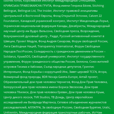
IStories fonds, Королевский Институт Международных Отношений,
КРИМСЬКА ПРАВОЗАХИСНА ГРУПА, Фонд имени Генриха Бёлля, Stichting
Bellingcat, Bellingcat Ltd, The Insider, Институт правовой инициативы
Центральной и Восточной Европы, Фонд Открытой Эстонии, Calvert 22
Foundation, Канадский украинский конгресс, Институт Макдональда-Лорье,
Украинская национальная федерация Канады, Декабристы, Международный
научный центр им Вудро Вильсона, Свободная пресса, Возрождение,
Всеукраинский духовный центр , Риддл, Русский антивоенный комитет в
Швеции, Проект Медуза, Фонд Андрея Сахарова, Форум свободной России,
Лига Свободных Наций, Transparеncy International, Форум Свободных
Народов ПостРоссии, Солидарность с гражданским движением в России –
Solidarus, КрымSOS, Свободный университет, Институт государственного
управления, Форум гражданского общества Россия, Беллона, Союз жителей
островов Тисима и Хабомаи, Съезд народных депутатов, Гринпис
Интернешнл, Фонд борьбы с коррупцией Инк, Завет церквей TCCN, Агора,
Всемирный фонд природы, BDR Novaja Gazeta-Europe, Алтай проект,
Образовательный дом прав человека Чернигов, Фонд Дом Прав Человека,
Белорусский дом прав человека имени Бориса Звозскова, Дом прав
человека Тбилиси, Дом прав человека Ереван, Дом прав человека Крым,
Центр дикого лосося, TVR Studios, ТВ Дождь, Центр европейских
исследований им Вилфрида Мартенса, Сетевое объединение журналистов
расследователей, АЛЛАТРА, За свободную Россию, Свободная Бурятия, Uralic,
UnKremlin, Международная федерация транспортных рабочих, ИстЧам