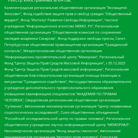
Калининградская региональная общественная организация "Экозащита!-Женсовет", Фонд содействия защите прав и свобод граждан "Общественный вердикт", Фонд "Институт Развития Свободы Информации", Частное учреждение "Информационное агентство МЕМО. РУ", Региональная общественная организация "Общественная комиссия по сохранению наследия академика Сахарова", Фонд поддержки свободы прессы, Санкт-Петербургская общественная правозащитная организация "Гражданский контроль", Межрегиональная общественная организация "Информационно-просветительский центр "Мемориал", Региональный Фонд "Центр Защиты Прав Средств Массовой Информации", с 05.12.2023 Фонд "Центр Защиты Прав Средств массовой информации", Региональная общественная благотворительная организация помощи беженцам и мигрантам "Гражданское содействие", Негосударственное образовательное учреждение дополнительного профессионального образования (повышение квалификации) специалистов "АКАДЕМИЯ ПО ПРАВАМ ЧЕЛОВЕКА", Свердловская региональная общественная организация "Сутяжник", Автономная некоммерческая организация "Центр независимых социологических исследований", Союз общественных объединений "Российский исследовательский центр по правам человека", Региональное общественное учреждение научно-информационный центр "МЕМОРИАЛ", Некоммерческая организация "Фонд защиты гласности", Автономная некоммерческая организация "Институт прав человека", Городская общественная организация "Екатеринбургское общество "МЕМОРИАЛ", Городская общественная организация "Рязанское историко-просветительское и правозащитное общество "Мемориал" (Рязанский Мемориал), Челябинский региональный орган общественной самодеятельности – женское общественное объединение "Женщины Евразии", Челябинский региональный орган общественной самодеятельности "Уральская правозащитная группа", Фонд содействия защите здоровья и социальной справедливости имени Андрея Рылькова, Автономная Некоммерческая Организация "Аналитический Центр Юрия Левады", Автономная некоммерческая организация социальной поддержки населения "Проект Апрель", Региональная общественная организация помощи женщинам и детям, находящимся в кризисной ситуации "Информационно-методический центр "Анна", Фонд содействия развитию массовых коммуникаций и правовому просвещению "Так-так-Так", Фонд содействия устойчивому развитию "Серебряная тайга", Свердловский региональный общественный фонд социальных проектов "Новое время", "Idel.Реалии", Кавказ.Реалии, Крым.Реалии, Телеканал Настоящее Время, Татаро-башкирская служба Радио Свобода (Azatliq Radiosi), Радио Свободная Европа/Радио Свобода (PCE/PC), "Сибирь.Реалии", "Фактограф", Благотворительный фонд помощи осужденным и их семьям, Автономная некоммерческая организация "Институт глобализации и социальных движений", Фонд "В защиту прав заключенных", Частное учреждение "Центр поддержки и содействия развитию средств массовой информации", Пензенский региональный общественный благотворительный фонд "Гражданский союз", "Север.Реалии", Некоммерческая организация Фонд "Правовая инициатива", Общество с ограниченной ответственностью "Радио Свободная Европа/Радио Свобода", Чешское информационное агентство "MEDIUM-ORIENT", Красноярская региональная общественная организация "Мы против СПИДа", Камалягин Денис Николаевич, Маркелов Сергей Евгеньевич, Пономарев Лев Александрович, Савицкая Людмила Алексеевна, Автономная некоммерческая организация "Центр по работе с проблемой насилия "НАСИЛИЮ.НЕТ", Межрегиональный профессиональный союз работников здравоохранения "Альянс врачей", Юридическое лицо, зарегистрированное в Латвийской Республике, SIA "Medusa Project" (регистрационный номер 40103797863, дата регистрации 10.06.2014), Некоммерческая организация "Фонд по борьбе с коррупцией", Автономная некоммерческая организация "Институт права и публичной политики", Баданин Роман Сергеевич, Гликин Максим Александрович, Железнова Мария Михайловна, Лукьянова Юлия Сергеевна, Маетная Елизавета Витальевна, Маняхин Петр Борисович, Чуракова Ольга Владимировна, Ярош Юлия Петровна, Юридическое лицо "The Insider SIA", зарегистрированное в Риге, Латвийская Республика (дата регистрации 26.06.2015), являющееся администратором доменного имени интернет-издания "The Insider SIA", https://theins.ru, Постернак Алексей Евгеньевич, Рубин Михаил Аркадьевич, Анин Роман Александрович, Юридическое лицо Istories fonds, зарегистрированное в Латвийской Республике (регистрационный номер 50008295751, дата регистрации 24.02.2020), Великовский Дмитрий Александрович, Долинина Ирина Николаевна, Мароховская Алеся Алексеевна, Шлейнов Роман Юрьевич, Шмагун Олеся Валентиновна, Общество с ограниченной ответственностью "Альтаир 2021", Общество с ограниченной ответственностью "Вега 2021", Общество с ограниченной ответственностью "Главный редактор 2021", Общество с ограниченной ответственностью "Ромашки монолит", Важенков Артем Валерьевич, Ивановская областная общественная организация "Центр гендерных исследований", Гурман Юрий Альбертович, Медиапроект "ОВД-Инфо", Егоров Владимир Владимирович, Жилинский Владимир Александрович, Общество с ограниченной ответственностью "ЗП", Иванова София Юрьевна, Карезина Инна Павловна, Кильтау Екатерина Викторовна, Петров Алексей Викторович, Пискунов Сергей Евгеньевич, Смирнов Сергей Сергеевич, Тихонов Михаил Сергеевич, Общество с ограниченной ответственностью "ЖУРНАЛИСТ-ИНОСТРАННЫЙ АГЕНТ", Арапова Галина Юрьевна, Вольтская Татьяна Анатольевна, Американская компания "Mason G.E.S. Anonymous Foundation" (США), являющаяся владельцем интернет-издания https://mnews.world/, Компания "Stichting Bellingcat", зарегистрированная в Нидерландах (дата регистрации 11.07.2018), Захаров Андрей Вячеславович, Клепиковская Екатерина Дмитриевна, Общество с ограниченной ответственностью "МЕМО", Перл Роман Александрович, Симонов Евгений Алексеевич, Соловьева Елена Анатольевна, Сотников Даниил Владимирович, Сурначева Елизавета Дмитриевна, Автономная некоммерческая организация по защите прав человека и информированию населения "Якутия – Наше Мнение", Общество с ограниченной ответственностью "Москоу диджитал медиа", с 26.01.2023 Общество с ограниченной ответственностью "Чайка Белые сады", Ветошкина Валерия Валерьевна, Заговора Максим Александрович, Межрегиональное общественное движение "Российская ЛГБТ - сеть", Оленичев Максим Владимирович, Павлов Иван Юрьевич, Скворцова Елена Сергеевна, Общество с ограниченной ответственностью "Как бы инагент", Кочетков Игорь Викторович, Общество с ограниченной ответственностью "Честные выборы", Еланчик Олег Александрович, Общество с ограниченной ответственностью "Нобелевский призыв", Гималова Регина Эмилевна, Григорьев Андрей Валерьевич, Григорьева Алина Александровна, Ассоциация по содействию защите прав призывников, альтернативнослужащих и военнослужащих "Правозащитная группа "Гражданин.Армия.Право", Хисамова Регина Фаритовна, Автономная некоммерческая организация по реализации социально-правовых программ "Лилит", Дальневосточное общественное движение "Маяк", Санкт-Петербургская ЛГБТ-инициативная группа "Выход", Инициативная группа ЛГБТ+ "Реверс", Алексеев Андрей Викторович, Бекбулатова Таисия Львовна, Беляев Иван Михайлович, Владыкина Елена Сергеевна, Гельман Марат Александрович, Никульшина Вероника Юрьевна, Толоконникова Надежда Андреевна, Шендерович Виктор Анатольевич, Общество с ограниченной ответственностью "Данное сообщение", Общество с ограниченной ответственностью Издательский дом "Новая глава", Айнбиндер Александра Александровна, Московский комьюнити-центр для ЛГБТ+инициатив, Благотворительный фонд развития филантропии, Deutsche Welle (Германия, Kurt-Schumacher-Strasse 3, 53113 Bonn), Борзунова Мария Михайловна, Воробьев Виктор Викторович, Голубева Анна Львовна, Константинова Алла Михайловна, Малкова Ирина Владимировна, Мурадов Мурад Абдулгалимович, Осетинская Елизавета Николаевна, Понасенков Евгений Николаевич, Ганапольский Матвей Юрьевич, Киселев Евгений Алексеевич, Борухович Ирина Григорьевна, Дремин Иван Тимофеевич, Дубровский Дмитрий Викторович, Красноярская региональная общественная организация поддержки и развития альтернативных образовательных технологий и межкультурных коммуникаций "ИНТЕРРА", Маяковская Екатерина Алексеевна, Фейгин Марк Захарович, Филимонов Андрей Викторович, Дзугкоева Регина Николаевна, Доброхотов Роман Александрович, Дудь Юрий Александрович, Елкин Сергей Владимирович, Кругликов Кирилл Игоревич, Сабунаева Мария Леонидовна, Семенов Алексей Владимирович, Шаинян Карен Багратович, Шульман Екатерина Михайловна, Асафьев Артур Валерьевич, Вахштайн Виктор Семенович, Венедиктов Алексей Алексеевич, Лушникова Екатерина Евгеньевна, Волков Леонид Михайлович, Невзоров Александр Глебович, Пархоменко Сергей Борисович, Сироткин Ярослав Николаевич, Кара-Мурза Владимир Владимирович, Баранова Наталья Владимировна, Гозман Леонид Яковлевич, Кагарлицкий Борис Юльевич, Климарев Михаил Валерьевич, Милов Владимир Станиславович, Автономная некоммерческая организация Краснодарский центр современного искусства "Типография", Моргенштерн Алишер Тагирович, Соболь Любовь Эдуардовна, Общество с ограниченной ответственностью "ЛИЗА НОРМ", Каспаров Гарри Кимович, Ходорковский Михаил Борисович, Общество с ограниченной ответственностью "Апрельские тезисы", Данилович Ирина Брониславовна, Кашин Олег Владимирович, Петров Николай Владимирович, Пивоваров Алексей Владимирович, Соколов Михаил Владимирович, Цветкова Юлия Владимировна, Чичваркин Евгений Александрович, Комитет против пыток/Команда против пыток, Общество с ограниченной ответственностью "Первый научный", Общество с ограниченной ответственностью "Вертолет и ко", Белоцерковская Вероника Борисовна, Кац Максим Евгеньевич, Лазарева Татьяна Юрьевна, Шаведдинов Руслан Табризович, Яшин Илья Валерьевич, Общество с ограниченной ответственностью "Иноагент ААВ", Алешковский Дмитрий Петрович, Альбац Евгения Марковна, Быков Дмитрий Львович, Галямина Юлия Евгеньевна, Лойко Сергей Леонидович, Мартынов Кирилл Константинович, Медведев Сергей Александрович, Крашенинников Федор Геннадиевич, Гордеева Катерина Вл