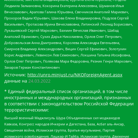
Людмила Залмановна, Кокорина Екатерина Алексеевна, Шуманов Илья
Вячеславович, Арапова Галина Юрьевна, Свечников Анатолий Мариевич,
Прохоров Вадим Юрьевич, Шахова Елена Владимировна, Подузов Сергей
Васильевич, Протасова Ирина Вячеславовна, Литинский Леонид Борисович,
Лукашевский Сергей Маркович, Бахмин Вячеслав Иванович, Шабад
Анатолий Ефимович, Сухих Дарья Николаевна, Орлов Олег Петрович,
Добровольская Анна Дмитриевна, Королева Александра Евгеньевна,
Смирнов Владимир Александрович, Вицин Сергей Ефимович, Золотухин
Борис Андреевич, Левинсон Лев Семенович, Локшина Татьяна Иосифовна,
Орлов Олег Петрович, Полякова Мара Федоровна, Резник Генри Маркович,
Захаров Герман Константинович
Источник:
http://unro.minjust.ru/NKOForeignAgent.aspx
данные на
24.03.2022
* Единый федеральный список организаций, в том числе
иностранных и международных организаций, признанных
в соответствии с законодательством Российской Федерации
террористическими:
Высший военный Маджлисуль Шура Объединенных сил моджахедов
Кавказа, Конгресс народов Ичкерии и Дагестана, База, Асбат аль-Ансар,
Священная война, Исламская группа, Братья-мусульмане, Партия
исламского освобождения, Лашкар-И-Тайба, Исламская группа, Движение