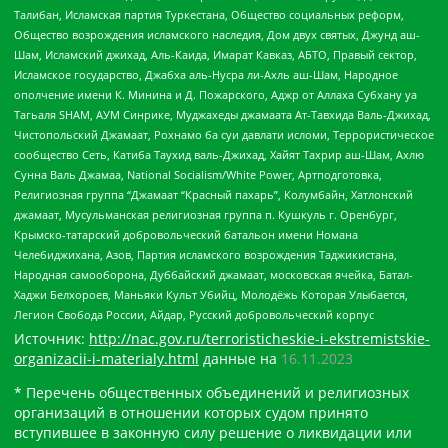
Талибан, Исламская партия Туркестана, Общество социальных реформ,
Общество возрождения исламского наследия, Дом двух святых, Джунд аш-
Шам, Исламский джихад, Аль-Каида, Имарат Кавказ, АБТО, Правый сектор,
Исламское государство, Джабха аль-Нусра ли-Ахль аш-Шам, Народное
ополчение имени К. Минина и Д. Пожарского, Аджр от Аллаха Субхану уа
Тагьаля SHAM, АУМ Синрике, Муджахеды джамаата Ат-Тавхида Валь-Джихад,
Чистопольский Джамаат, Рохнамо ба суи давлати исломи, Террористическое
сообщество Сеть, Катиба Таухид валь-Джихад, Хайят Тахрир аш-Шам, Ахлю
Сунна Валь Джамаа, National Socialism/White Power, Артподготовка,
Религиозная группа “Джамаат “Красный пахарь”, Колумбайн, Хатлонский
джамаат, Мусульманская религиозная группа п. Кушкуль г. Оренбург,
Крымско-татарский добровольческий батальон имени Номана
Челебиджихана, Азов, Партия исламского возрождения Таджикистана,
Народная самооборона, Дуббайский джамаат, московская ячейка, Батал-
Хаджи Белхороев, Маньяки Культ Убийц, Молодёжь Которая Улыбается,
Легион Свобода России, Айдар, Русский добровольческий корпус
Источник:
http://nac.gov.ru/terroristicheskie-i-ekstremistskie-
organizacii-i-materialy.html
данные на
16.11.2023
* Перечень общественных объединений и религиозных
организаций в отношении которых судом принято
вступившее в законную силу решение о ликвидации или