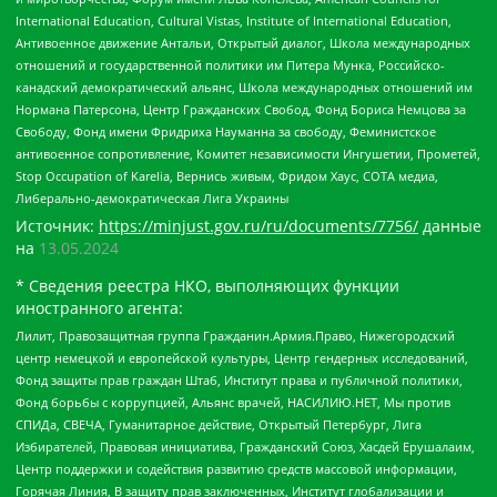
International Education, Cultural Vistas, Institute of International Education,
Антивоенное движение Антальи, Открытый диалог, Школа международных
отношений и государственной политики им Питера Мунка, Российско-
канадский демократический альянс, Школа международных отношений им
Нормана Патерсона, Центр Гражданских Свобод, Фонд Бориса Немцова за
Свободу, Фонд имени Фридриха Науманна за свободу, Феминистское
антивоенное сопротивление, Комитет независимости Ингушетии, Прометей,
Stop Occupation of Karelia, Вернись живым, Фридом Хаус, СОТА медиа,
Либерально-демократическая Лига Украины
Источник:
https://minjust.gov.ru/ru/documents/7756/
данные
на
13.05.2024
* Сведения реестра НКО, выполняющих функции
иностранного агента:
Лилит, Правозащитная группа Гражданин.Армия.Право, Нижегородский
центр немецкой и европейской культуры, Центр гендерных исследований,
Фонд защиты прав граждан Штаб, Институт права и публичной политики,
Фонд борьбы с коррупцией, Альянс врачей, НАСИЛИЮ.НЕТ, Мы против
СПИДа, СВЕЧА, Гуманитарное действие, Открытый Петербург, Лига
Избирателей, Правовая инициатива, Гражданский Союз, Хасдей Ерушалаим,
Центр поддержки и содействия развитию средств массовой информации,
Горячая Линия, В защиту прав заключенных, Институт глобализации и