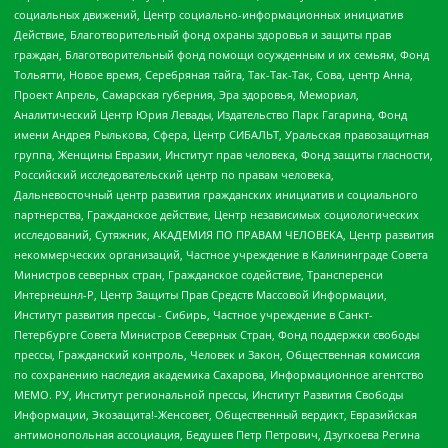
социальных движений, Центр социально-информационных инициатив
Действие, Благотворительный фонд охраны здоровья и защиты прав
граждан, Благотворительный фонд помощи осужденным и их семьям, Фонд
Тольятти, Новое время, Серебряная тайга, Так-Так-Так, Сова, центр Анна,
Проект Апрель, Самарская губерния, Эра здоровья, Мемориал,
Аналитический Центр Юрия Левады, Издательство Парк Гагарина, Фонд
имени Андрея Рылькова, Сфера, Центр СИБАЛЬТ, Уральская правозащитная
группа, Женщины Евразии, Институт прав человека, Фонд защиты гласности,
Российский исследовательский центр по правам человека,
Дальневосточный центр развития гражданских инициатив и социального
партнерства, Гражданское действие, Центр независимых социологических
исследований, Сутяжник, АКАДЕМИЯ ПО ПРАВАМ ЧЕЛОВЕКА, Центр развития
некоммерческих организаций, Частное учреждение в Калининграде Совета
Министров северных стран, Гражданское содействие, Трансперенси
Интернешнл-Р, Центр Защиты Прав Средств Массовой Информации,
Институт развития прессы - Сибирь, Частное учреждение в Санкт-
Петербурге Совета Министров Северных Стран, Фонд поддержки свободы
прессы, Гражданский контроль, Человек и Закон, Общественная комиссия
по сохранению наследия академика Сахарова, Информационное агентство
МЕМО. РУ, Институт региональной прессы, Институт Развития Свободы
Информации, Экозащита!-Женсовет, Общественный вердикт, Евразийская
антимонопольная ассоциация, Бедушев Петр Петрович, Дзугкоева Регина