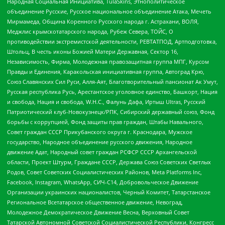
Народная Социальная Инициатива, TulaSkins, Этнополитическое
объединение Русские, Русское национальное объединение Атака, Мечеть
Мирмамеда, Община Коренного Русского народа г. Астрахани, ВОЛЯ,
Меджлис крымскотатарского народа, Рубеж Севера, ТОЙС, О
противодействии экстремистской деятельности, РЕВТАТПОД, Артподготовка,
Штольц, В честь иконы Божией Матери Державная, Сектор 16,
Независимость, Фирма, Молодежная правозащитная группа МПГ, Курсом
Правды и Единения, Каракольская инициативная группа, Автоград Крю,
Союз Славянских Сил Руси, Алля-Аят, Благотворительный пансионат Ак Умут,
Русская республика Русь, Арестантское уголовное единство, Башкорт, Нация
и свобода, Нация и свобода, W.H.С., Фалунь Дафа, Иртыш Ultras, Русский
Патриотический клуб-Новокузнецк/РПК, Сибирский державный союз, Фонд
борьбы с коррупцией, Фонд защиты прав граждан, Штабы Навального,
Совет граждан СССР Прикубанского округа г. Краснодара, Мужское
государство, Народное объединение русского движения, Народное
движение Адат, Народный совет граждан РСФСР СССР Архангельской
области, Проект Штурм, Граждане СССР, Держава Союз Советских Светлых
Родов, Совет Советских Социалистических Районов, Meta Platforms Inc,
Facebook, Instagram, WhatsApp, СИЧ-С14, Добровольческое Движение
Организации украинских националистов, Черный Комитет, Татарстанское
Региональное Всетатарское общественное движение, Невоград,
Молодежное Демократическое Движение Весна, Верховный Совет
Татарской Автономной Советской Социалистической Республики, Конгресс