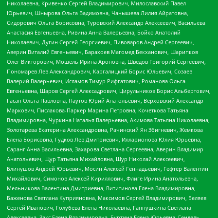
Николаевна, Кривенко Сергей Владимирович, Милославский Павел
Юрьевич, Шнырова Ольга Вадимовна, Чанышева Лилия Айратовна,
Сидорович Ольга Борисовна, Туровский Александр Алексеевич, Васильева
Анастасия Евгеньевна, Ривина Анна Валерьевна, Бойко Анатолий
Николаевич, Дугин Сергей Георгиевич, Пивоваров Андрей Сергеевич,
Аверин Виталий Евгеньевич, Барахоев Магомед Бекханович, Шарипков
Олег Викторович, Мошель Ирина Ароновна, Шведов Григорий Сергеевич,
Пономарев Лев Александрович, Каргалицкий Борис Юльевич, Созаев
Валерий Валерьевич, Исламов Тимур Рифгатович, Романова Ольга
Евгеньевна, Щаров Сергей Алексадрович, Цирульников Борис Альбертович,
Гасан Ольга Павловна, Паутов Юрий Анатольевич, Верховский Александр
Маркович, Пислакова-Паркер Марина Петровна, Кочеткова Татьяна
Владимировна, Чуркина Наталья Валерьевна, Акимова Татьяна Николаевна,
Золотарева Екатерина Александровна, Рачинский Ян Збигневич, Жемкова
Елена Борисовна, Гудков Лев Дмитриевич, Илларионова Юлия Юрьевна,
Саранг Анна Васильевна, Захарова Светлана Сергеевна, Аверин Владимир
Анатольевич, Щур Татьяна Михайловна, Щур Николай Алексеевич,
Блинушов Андрей Юрьевич, Мосин Алексей Геннадьевич, Гефтер Валентин
Михайлович, Симонов Алексей Кириллович, Флиге Ирина Анатольевна,
Мельникова Валентина Дмитриевна, Вититинова Елена Владимировна,
Баженова Светлана Куприяновна, Максимов Сергей Владимирович, Беляев
Сергей Иванович, Голубева Елена Николаевна, Ганнушкина Светлана
Алексеевна, Закс Елена Владимировна, Буртина Елена Юрьевна, Гендель