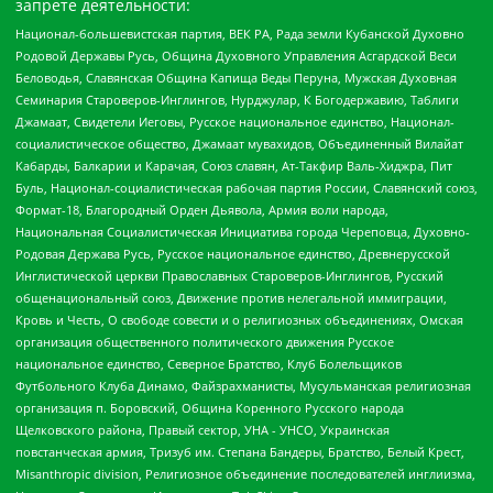
запрете деятельности:
Национал-большевистская партия, ВЕК РА, Рада земли Кубанской Духовно
Родовой Державы Русь, Община Духовного Управления Асгардской Веси
Беловодья, Славянская Община Капища Веды Перуна, Мужская Духовная
Семинария Староверов-Инглингов, Нурджулар, К Богодержавию, Таблиги
Джамаат, Свидетели Иеговы, Русское национальное единство, Национал-
социалистическое общество, Джамаат мувахидов, Объединенный Вилайат
Кабарды, Балкарии и Карачая, Союз славян, Ат-Такфир Валь-Хиджра, Пит
Буль, Национал-социалистическая рабочая партия России, Славянский союз,
Формат-18, Благородный Орден Дьявола, Армия воли народа,
Национальная Социалистическая Инициатива города Череповца, Духовно-
Родовая Держава Русь, Русское национальное единство, Древнерусской
Инглистической церкви Православных Староверов-Инглингов, Русский
общенациональный союз, Движение против нелегальной иммиграции,
Кровь и Честь, О свободе совести и о религиозных объединениях, Омская
организация общественного политического движения Русское
национальное единство, Северное Братство, Клуб Болельщиков
Футбольного Клуба Динамо, Файзрахманисты, Мусульманская религиозная
организация п. Боровский, Община Коренного Русского народа
Щелковского района, Правый сектор, УНА - УНСО, Украинская
повстанческая армия, Тризуб им. Степана Бандеры, Братство, Белый Крест,
Misanthropic division, Религиозное объединение последователей инглиизма,