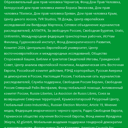
Образовательный дом прав человека Чернигов, Фонд Дом Прав Человека,
Белорусский дом прав человека имени Бориса Звозскова, Дом прав
человека Тбилиси, Дом прав человека Ереван, Дом прав человека Крым,
Центр дикого лосося, TVR Studios, ТВ Дождь, Центр европейских
исследований им Вилфрида Мартенса, Сетевое объединение журналистов
расследователей, АЛЛАТРА, За свободную Россию, Свободная Бурятия, Uralic,
UnKremlin, Международная федерация транспортных рабочих, ИстЧам
Финланд, Гудзоновский институт, Фонд Демократического Развития,
Комитет-2024, Центрально-Европейский университет, Центр
восточноевропейских и международных исследований, Общество
Сторожевой башни, Библии и трактатов Свидетелей Иеговы, Гражданский
Совет, Центр анализа европейской политики, Академическая сеть Восточная
Европа, Российский комитет действия, РЭНД корпорейшн, Русская Америка
за демократию в России, Настоящая Россия, Глобальная сеть журналистов-
расследователей, Служба поддержки, Свободная Россия Берлин, Свободная
Россия Северный Рейн-Вестфалия, Фонд глобальной помощи, Антивоенный
комитет России, Russie-Libertes, La Asocicion de Rusos Libres, Союз за
возвращение Северных территорий, Крымскотатарский Ресурсный Центр,
Глобальный союз IndustriALL, Russian Election Monitor, Article 19, Мнение
медиа, Федерация анархического черного креста, Радио Свободная Европа,
Германское общество изучения Восточной Европы, Фонд имени Фридриха
Эберта, XZ gGmbH, Мобильная академия поддержки гендерной демократии
и миротворчества, Форум имени Льва Копелева, American Councils for