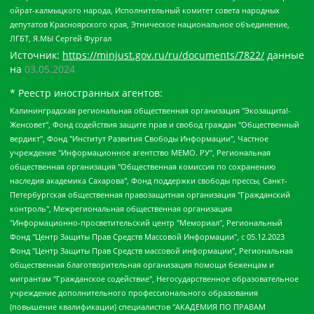
ойрат-калмыцкого народа, Исполнительный комитет совета народных
депутатов Красноярского края, Этническое национальное объединение,
ЛГБТ, Я.МЫ Сергей Фургал
Источник:
https://minjust.gov.ru/ru/documents/7822/
данные
на
03.05.2024
* Реестр иностранных агентов:
Калининградская региональная общественная организация "Экозащита!-Женсовет", Фонд содействия защите прав и свобод граждан "Общественный вердикт", Фонд "Институт Развития Свободы Информации", Частное учреждение "Информационное агентство МЕМО. РУ", Региональная общественная организация "Общественная комиссия по сохранению наследия академика Сахарова", Фонд поддержки свободы прессы, Санкт-Петербургская общественная правозащитная организация "Гражданский контроль", Межрегиональная общественная организация "Информационно-просветительский центр "Мемориал", Региональный Фонд "Центр Защиты Прав Средств Массовой Информации", с 05.12.2023 Фонд "Центр Защиты Прав Средств массовой информации", Региональная общественная благотворительная организация помощи беженцам и мигрантам "Гражданское содействие", Негосударственное образовательное учреждение дополнительного профессионального образования (повышение квалификации) специалистов "АКАДЕМИЯ ПО ПРАВАМ ЧЕЛОВЕКА", Свердловская региональная общественная организация "Сутяжник", Автономная некоммерческая организация "Центр независимых социологических исследований", Союз общественных объединений "Российский исследовательский центр по правам человека", Региональное общественное учреждение научно-информационный центр "МЕМОРИАЛ", Некоммерческая организация "Фонд защиты гласности", Автономная некоммерческая организация "Институт прав человека", Городская общественная организация "Екатеринбургское общество "МЕМОРИАЛ", Городская общественная организация "Рязанское историко-просветительское и правозащитное общество "Мемориал" (Рязанский Мемориал), Челябинский региональный орган общественной самодеятельности – женское общественное объединение "Женщины Евразии", Челябинский региональный орган общественной самодеятельности "Уральская правозащитная группа", Фонд содействия защите здоровья и социальной справедливости имени Андрея Рылькова, Автономная Некоммерческая Организация "Аналитический Центр Юрия Левады", Автономная некоммерческая организация социальной поддержки населения "Проект Апрель", Региональная общественная организация помощи женщинам и детям, находящимся в кризисной ситуации "Информационно-методический центр "Анна", Фонд содействия развитию массовых коммуникаций и правовому просвещению "Так-так-Так", Фонд содействия устойчивому развитию "Серебряная тайга", Свердловский региональный общественный фонд социальных проектов "Новое время", "Idel.Реалии", Кавказ.Реалии, Крым.Реалии, Телеканал Настоящее Время, Татаро-башкирская служба Радио Свобода (Azatliq Radiosi), Радио Свободная Европа/Радио Свобода (PCE/PC), "Сибирь.Реалии", "Фактограф", Благотворительный фонд помощи осужденным и их семьям, Автономная некоммерческая организация "Институт глобализации и социальных движений", Фонд "В защиту прав заключенных", Частное учреждение "Центр поддержки и содействия развитию средств массовой информации", Пензенский региональный общественный благотворительный фонд "Гражданский союз", "Север.Реалии", Некоммерческая организация Фонд "Правовая инициатива", Общество с ограниченной ответственностью "Радио Свободная Европа/Радио Свобода", Чешское информационное агентство "MEDIUM-ORIENT", Красноярская региональная общественная организация "Мы против СПИДа", Камалягин Денис Николаевич, Маркелов Сергей Евгеньевич, Пономарев Лев Александрович, Савицкая Людмила Алексеевна, Автономная некоммерческая организация "Центр по работе с проблемой насилия "НАСИЛИЮ.НЕТ", Межрегиональный профессиональный союз работников здравоохранения "Альянс врачей", Юридическое лицо, зарегистрированное в Латвийской Республике, SIA "Medusa Project" (регистрационный номер 40103797863, дата регистрации 10.06.2014), Некоммерческая организация "Фонд по борьбе с коррупцией", Автономная некоммерческая организация "Институт права и публичной политики", Баданин Роман Сергеевич, Гликин Максим Александрович, Железнова Мария Михайловна, Лукьянова Юлия Сергеевна, Маетная Елизавета Витальевна, Маняхин Петр Борисович, Чуракова Ольга Владимировна, Ярош Юлия Петровна, Юридическое лицо "The Insider SIA", зарегистрированное в Риге, Латвийская Республика (дата регистрации 26.06.2015), являющееся администратором доменного имени интернет-издания "The Insider SIA", https://theins.ru, Постернак Алексей Евгеньевич, Рубин Михаил Аркадьевич, Анин Роман Александрович, Юридическое лицо Istories fonds, зарегистрированное в Латвийской Республике (регистрационный номер 50008295751, дата регистрации 24.02.2020), Великовский Дмитрий Александрович, Долинина Ирина Николаевна, Мароховская Алеся Алексеевна, Шлейнов Роман Юрьевич, Шмагун Олеся Валентиновна, Общество с ограниченной ответственностью "Альтаир 2021", Общество с ограниченной ответственностью "Вега 2021", Общество с ограниченной ответственностью "Главный редактор 2021", Общество с ограниченной ответственностью "Ромашки монолит", Важенков Артем Валерьевич, Ивановская областная общественная организация "Центр гендерных исследований", Гурман Юрий Альбертович, Медиапроект "ОВД-Инфо", Егоров Владимир Владимирович, Жилинский Владимир Александрович, Общество с ограниченной ответственностью "ЗП", Иванова София Юрьевна, Карезина Инна Павловна, Кильтау Екатерина Викторовна, Петров Алексей Викторович, Пискунов Сергей Евгеньевич, Смирнов Сергей Сергеевич, Тихонов Михаил Сергеевич, Общество с ограниченной ответственностью "ЖУРНАЛИСТ-ИНОСТРАННЫЙ АГЕНТ", Арапова Галина Юрьевна, Вольтская Татьяна Анатольевна, Американская компания "Mason G.E.S. Anonymous Foundation" (США), являющаяся владельцем интернет-издания https://mnews.world/, Компания "Stichting Bellingcat", зарегистрированная в Нидерландах (дата регистрации 11.07.2018), Захаров Андрей Вячеславович, Клепиковская Екатерина Дмитриевна, Общество с ограниченной ответственностью "МЕМО", Перл Роман Александрович, Симонов Евгений Алексеевич, Соловьева Елена Анатольевна, Сотников Даниил Владимирович, Сурначева Елизавета Дмитриевна, Автономная некоммерческая организация по защите прав человека и информированию населения "Якутия – Наше Мнение", Общество с ограниченной ответственностью "Москоу диджитал медиа", с 26.01.2023 Общество с ограниченной ответственностью "Чайка Белые сады", Ветошкина Валерия Валерьевна, Заговора Максим Александрович, Межрегиональное общественное движение "Российская ЛГБТ - сеть", Оленичев Максим Владимирович, Павлов Иван Юрьевич, Скворцова Елена Сергеевна, Общество с ограниченной ответственностью "Как бы инагент", Кочетков Игорь Викторович, Общество с ограниченной ответственностью "Честные выборы", Еланчик Олег Александрович, Общество с ограниченной ответственностью "Нобелевский призыв", Гималова Регина Эмилевна, Григорьев Андрей Валерьевич, Григорьева Алина Александровна, Ассоциация по содействию защите прав призывников, альтернативнослужащих и военнослужащих "Правозащитная группа "Гражданин.Армия.Право", Хисамова Регина Фаритовна, Автономная некоммерческая организация по реализации социально-правовых программ "Лилит", Дальневосточное общественное движение "Маяк", Санкт-Петербургская ЛГБТ-инициативная группа "Выход", Инициативная группа ЛГБТ+ "Реверс", Алексеев Андрей Викторович, Бекбулатова Таисия Львовна, Беляев Иван Михайлович, Владыкина Елена Сергеевна, Гельман Марат Александрович, Никульшина Вероника Юрьевна, Толоконникова Надежда Андреевна, Шендерович Виктор Анатольевич, Общество с ограниченной ответственностью "Данное сообщение", Общество с ограниченной ответственностью Издательский дом "Новая глава", Айнбиндер Александра Александровна, Московский комьюнити-центр для ЛГБТ+инициатив, Благотворительный фонд развития филантропии, Deutsche Welle (Германия, Kurt-Schumacher-Strasse 3, 53113 Bonn), Борзунова Мария Михайловна, Воробьев Виктор Викторович, Голубева Анна Львовна, Константинова Алла Михайловна, Малкова Ирина Владимировна, Мурадов Мурад Абдулгалимович, Осетинская Елизавета Николаевна, Понасенков Евгений Николаевич, Ганапольский Матвей Юрьевич, Киселев Евгений Алексеевич, Борухович Ирина Григорьевна, Дремин Иван Тимофеевич, Дубровский Дмитрий Викторович, Красноярская региональная общественная организация поддержки и развития альтернативных образовательных технологий и межкультурных коммуникаций "ИНТЕРРА", Маяковская Екатерина Алексеевна, Фейгин Марк Захарович, Филимонов Андрей Викторович, Дзугкоева Регина Николаевна, Доброхотов Роман Александрович, Дудь Юрий Александрович, Елкин Сергей Владимирович, Кругликов Кирилл Игоревич, Сабунаева Мария Леонидовна, Семенов Алексей Владимирович, Шаинян Карен Багратович, Шульман Екатерина Михайловна, Асафьев Артур Валерьевич, Вахштайн Виктор Семенович, Венедиктов Алексей Алексеевич, Лушникова Екатерина Евгеньевна, Волков Леонид Михайлович, Невзоров Александр Глебович, Пархоменко Сергей Борисович, Сироткин Ярослав Николаевич, Кара-Мурза Владимир Владимирович, Баранова Наталья Владимировна, Гозман Леонид Яковлевич, Кагарлицкий Борис Юльевич, Климарев Михаил Валерьевич, Милов Владимир Станиславович, Автономная некоммерческая организация Краснодарский центр современного искусства "Типография", Моргенштерн Алишер Тагирович, Соболь Любовь Эдуардовна, Общество с ограниченной ответственностью "ЛИЗА НОРМ", Каспаров Гарри Кимович, Ходорковский Михаил Борисович, Общество с ограниченной ответственностью "Апрельские тезисы", Данилович Ирина Брониславовна, Кашин Олег Владимирович, Петров Николай Владимирович, Пивоваров Алексей Владимирович, Соколов Михаил Владимирович, Цветкова Юлия Владимировна, Чичваркин Евгений Александрович, Комитет против пыток/Команда против пыток, Общество с ограниченной ответственностью "Первый научный", Общество с ограниченной ответственностью "Вертолет и ко", Белоцерковская Вероника Борисовна, Кац Максим Евгеньевич, Лазарева Татьяна Юрьевна, Шаведдинов Руслан Табризович, Яшин Илья Валерьевич, Общество с ограниченной ответственностью "Иноагент ААВ", Алешковский Дмитрий Петрович, Альбац Евгения Марковна, Быков Дмитрий Львович, Галямина Юлия Евгеньевна, Лойко Сергей Леонидович, Мартынов Кирилл Константинович, Медведев Сергей Александрович, Крашенинников Федор Геннадиевич, Гордеева Катерина Вл