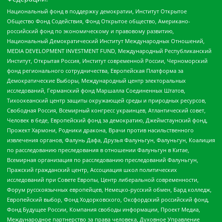
Национальный фонд в поддержку демократии, Институт Открытое
Общество Фонд Содействия, Фонд Открытое общество, Американо-
российский фонд по экономическому и правовому развитию,
Национальный Демократический Институт Международных Отношений,
MEDIA DEVELOPMENT INVESTMENT FUND, Международный Республиканский
Институт, Открытая Россия, Институт современной России, Черноморский
фонд регионального сотрудничества, Европейская Платформа за
Демократические Выборы, Международный центр электоральных
исследований, Германский фонд Маршалла Соединенных Штатов,
Тихоокеанский центр защиты окружающей среды и природных ресурсов,
Свободная Россия, Всемирный конгресс украинцев, Атлантический совет,
Человек в беде, Европейский фонд за демократию, Джеймстаунский фонд,
Прожект Хармони, Родники дракона, Врачи против насильственного
извлечения органов, Фалунь Дафа, Друзья Фалуньгун, Фалуньгун, Коалиция
по расследованию преследования в отношении Фалуньгун в Китае,
Всемирная организация по расследованию преследований Фалуньгун,
Пражский гражданский центр, Ассоциация школ политических
исследований при Совете Европы, Центр либеральной современности,
Форум русскоязычных европейцев, Немецко-русский обмен, Бард колледж,
Европейский выбор, Фонд Ходорковского, Оксфордский российский фонд,
Фонд Будущее России, Компания свободы информации, Проект Медиа,
Международное партнерство за права человека, Духовное Управление