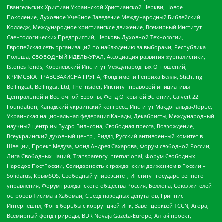
Евангельских Христиан Украинской Христианской Церкви, Новое
Поколение, Духовное Учебное Заведение Международный Библейский
Колледж, Международное христианское движение, Всемирный Институт
Саентологических Предприятий, Церковь Духовной Технологии,
Европейская сеть организаций по наблюдению за выборами, Республика
Польша, СВОБОДНЫЙ ИДЕЛЬ-УРАЛ, Ассоциация развития журналистики,
IStories fonds, Королевский Институт Международных Отношений,
КРИМСЬКА ПРАВОЗАХИСНА ГРУПА, Фонд имени Генриха Бёлля, Stichting
Bellingcat, Bellingcat Ltd, The Insider, Институт правовой инициативы
Центральной и Восточной Европы, Фонд Открытой Эстонии, Calvert 22
Foundation, Канадский украинский конгресс, Институт Макдональда-Лорье,
Украинская национальная федерация Канады, Декабристы, Международный
научный центр им Вудро Вильсона, Свободная пресса, Возрождение,
Всеукраинский духовный центр , Риддл, Русский антивоенный комитет в
Швеции, Проект Медуза, Фонд Андрея Сахарова, Форум свободной России,
Лига Свободных Наций, Transparеncy International, Форум Свободных
Народов ПостРоссии, Солидарность с гражданским движением в России –
Solidarus, КрымSOS, Свободный университет, Институт государственного
управления, Форум гражданского общества Россия, Беллона, Союз жителей
островов Тисима и Хабомаи, Съезд народных депутатов, Гринпис
Интернешнл, Фонд борьбы с коррупцией Инк, Завет церквей TCCN, Агора,
Всемирный фонд природы, BDR Novaja Gazeta-Europe, Алтай проект,