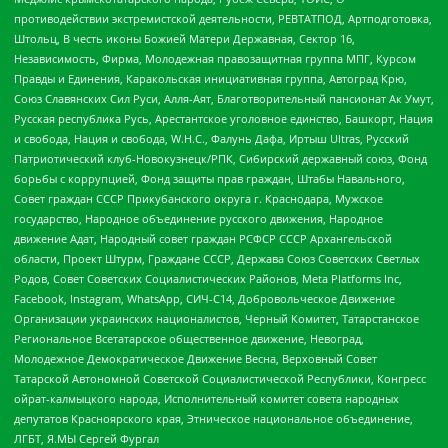
противодействии экстремистской деятельности, РЕВТАТПОД, Артподготовка,
Штольц, В честь иконы Божией Матери Державная, Сектор 16,
Независимость, Фирма, Молодежная правозащитная группа МПГ, Курсом
Правды и Единения, Каракольская инициативная группа, Автоград Крю,
Союз Славянских Сил Руси, Алля-Аят, Благотворительный пансионат Ак Умут,
Русская республика Русь, Арестантское уголовное единство, Башкорт, Нация
и свобода, Нация и свобода, W.H.С., Фалунь Дафа, Иртыш Ultras, Русский
Патриотический клуб-Новокузнецк/РПК, Сибирский державный союз, Фонд
борьбы с коррупцией, Фонд защиты прав граждан, Штабы Навального,
Совет граждан СССР Прикубанского округа г. Краснодара, Мужское
государство, Народное объединение русского движения, Народное
движение Адат, Народный совет граждан РСФСР СССР Архангельской
области, Проект Штурм, Граждане СССР, Держава Союз Советских Светлых
Родов, Совет Советских Социалистических Районов, Meta Platforms Inc,
Facebook, Instagram, WhatsApp, СИЧ-С14, Добровольческое Движение
Организации украинских националистов, Черный Комитет, Татарстанское
Региональное Всетатарское общественное движение, Невоград,
Молодежное Демократическое Движение Весна, Верховный Совет
Татарской Автономной Советской Социалистической Республики, Конгресс
ойрат-калмыцкого народа, Исполнительный комитет совета народных
депутатов Красноярского края, Этническое национальное объединение,
ЛГБТ, Я.МЫ Сергей Фургал