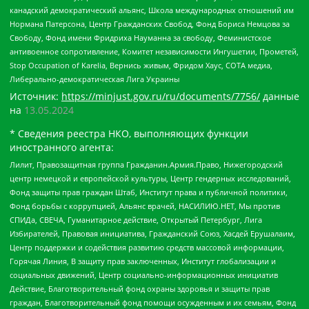
канадский демократический альянс, Школа международных отношений им
Нормана Патерсона, Центр Гражданских Свобод, Фонд Бориса Немцова за
Свободу, Фонд имени Фридриха Науманна за свободу, Феминистское
антивоенное сопротивление, Комитет независимости Ингушетии, Прометей,
Stop Occupation of Karelia, Вернись живым, Фридом Хаус, СОТА медиа,
Либерально-демократическая Лига Украины
Источник:
https://minjust.gov.ru/ru/documents/7756/
данные
на
13.05.2024
* Сведения реестра НКО, выполняющих функции
иностранного агента:
Лилит, Правозащитная группа Гражданин.Армия.Право, Нижегородский
центр немецкой и европейской культуры, Центр гендерных исследований,
Фонд защиты прав граждан Штаб, Институт права и публичной политики,
Фонд борьбы с коррупцией, Альянс врачей, НАСИЛИЮ.НЕТ, Мы против
СПИДа, СВЕЧА, Гуманитарное действие, Открытый Петербург, Лига
Избирателей, Правовая инициатива, Гражданский Союз, Хасдей Ерушалаим,
Центр поддержки и содействия развитию средств массовой информации,
Горячая Линия, В защиту прав заключенных, Институт глобализации и
социальных движений, Центр социально-информационных инициатив
Действие, Благотворительный фонд охраны здоровья и защиты прав
граждан, Благотворительный фонд помощи осужденным и их семьям, Фонд