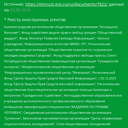
Источник:
https://minjust.gov.ru/ru/documents/7822/
данные
на
03.05.2024
* Реестр иностранных агентов:
Калининградская региональная общественная организация "Экозащита!-Женсовет", Фонд содействия защите прав и свобод граждан "Общественный вердикт", Фонд "Институт Развития Свободы Информации", Частное учреждение "Информационное агентство МЕМО. РУ", Региональная общественная организация "Общественная комиссия по сохранению наследия академика Сахарова", Фонд поддержки свободы прессы, Санкт-Петербургская общественная правозащитная организация "Гражданский контроль", Межрегиональная общественная организация "Информационно-просветительский центр "Мемориал", Региональный Фонд "Центр Защиты Прав Средств Массовой Информации", с 05.12.2023 Фонд "Центр Защиты Прав Средств массовой информации", Региональная общественная благотворительная организация помощи беженцам и мигрантам "Гражданское содействие", Негосударственное образовательное учреждение дополнительного профессионального образования (повышение квалификации) специалистов "АКАДЕМИЯ ПО ПРАВАМ ЧЕЛОВЕКА", Свердловская региональная общественная организация "Сутяжник", Автономная некоммерческая организация "Центр независимых социологических исследований", Союз общественных объединений "Российский исследовательский центр по правам человека", Региональное общественное учреждение научно-информационный центр "МЕМОРИАЛ", Некоммерческая организация "Фонд защиты гласности", Автономная некоммерческая организация "Институт прав человека", Городская общественная организация "Екатеринбургское общество "МЕМОРИАЛ", Городская общественная организация "Рязанское историко-просветительское и правозащитное общество "Мемориал" (Рязанский Мемориал), Челябинский региональный орган общественной самодеятельности – женское общественное объединение "Женщины Евразии", Челябинский региональный орган общественной самодеятельности "Уральская правозащитная группа", Фонд содействия защите здоровья и социальной справедливости имени Андрея Рылькова, Автономная Некоммерческая Организация "Аналитический Центр Юрия Левады", Автономная некоммерческая организация социальной поддержки населения "Проект Апрель", Региональная общественная организация помощи женщинам и детям, находящимся в кризисной ситуации "Информационно-методический центр "Анна", Фонд содействия развитию массовых коммуникаций и правовому просвещению "Так-так-Так", Фонд содействия устойчивому развитию "Серебряная тайга", Свердловский региональный общественный фонд социальных проектов "Новое время", "Idel.Реалии", Кавказ.Реалии, Крым.Реалии, Телеканал Настоящее Время, Татаро-башкирская служба Радио Свобода (Azatliq Radiosi), Радио Свободная Европа/Радио Свобода (PCE/PC), "Сибирь.Реалии", "Фактограф", Благотворительный фонд помощи осужденным и их семьям, Автономная некоммерческая организация "Институт глобализации и социальных движений", Фонд "В защиту прав заключенных", Частное учреждение "Центр поддержки и содействия развитию средств массовой информации", Пензенский региональный общественный благотворительный фонд "Гражданский союз", "Север.Реалии", Некоммерческая организация Фонд "Правовая инициатива", Общество с ограниченной ответственностью "Радио Свободная Европа/Радио Свобода", Чешское информационное агентство "MEDIUM-ORIENT", Красноярская региональная общественная организация "Мы против СПИДа", Камалягин Денис Николаевич, Маркелов Сергей Евгеньевич, Пономарев Лев Александрович, Савицкая Людмила Алексеевна, Автономная некоммерческая организация "Центр по работе с проблемой насилия "НАСИЛИЮ.НЕТ", Межрегиональный профессиональный союз работников здравоохранения "Альянс врачей", Юридическое лицо, зарегистрированное в Латвийской Республике, SIA "Medusa Project" (регистрационный номер 40103797863, дата регистрации 10.06.2014), Некоммерческая организация "Фонд по борьбе с коррупцией", Автономная некоммерческая организация "Институт права и публичной политики", Баданин Роман Сергеевич, Гликин Максим Александрович, Железнова Мария Михайловна, Лукьянова Юлия Сергеевна, Маетная Елизавета Витальевна, Маняхин Петр Борисович, Чуракова Ольга Владимировна, Ярош Юлия Петровна, Юридическое лицо "The Insider SIA", зарегистрированное в Риге, Латвийская Республика (дата регистрации 26.06.2015), являющееся администратором доменного имени интернет-издания "The Insider SIA", https://theins.ru, Постернак Алексей Евгеньевич, Рубин Михаил Аркадьевич, Анин Роман Александрович, Юридическое лицо Istories fonds, зарегистрированное в Латвийской Республике (регистрационный номер 50008295751, дата регистрации 24.02.2020), Великовский Дмитрий Александрович, Долинина Ирина Николаевна, Мароховская Алеся Алексеевна, Шлейнов Роман Юрьевич, Шмагун Олеся Валентиновна, Общество с ограниченной ответственностью "Альтаир 2021", Общество с ограниченной ответственностью "Вега 2021", Общество с ограниченной ответственностью "Главный редактор 2021", Общество с ограниченной ответственностью "Ромашки монолит", Важенков Артем Валерьевич, Ивановская областная общественная организация "Центр гендерных исследований", Гурман Юрий Альбертович, Медиапроект "ОВД-Инфо", Егоров Владимир Владимирович, Жилинский Владимир Александрович, Общество с ограниченной ответственностью "ЗП", Иванова София Юрьевна, Карезина Инна Павловна, Кильтау Екатерина Викторовна, Петров Алексей Викторович, Пискунов Сергей Евгеньевич, Смирнов Сергей Сергеевич, Тихонов Михаил Сергеевич, Общество с ограниченной ответственностью "ЖУРНАЛИСТ-ИНОСТРАННЫЙ АГЕНТ", Арапова Галина Юрьевна, Вольтская Татьяна Анатольевна, Американская компания "Mason G.E.S. Anonymous Foundation" (США), являющаяся владельцем интернет-издания https://mnews.world/, Компания "Stichting Bellingcat", зарегистрированная в Нидерландах (дата регистрации 11.07.2018), Захаров Андрей Вячеславович, Клепиковская Екатерина Дмитриевна, Общество с ограниченной ответственностью "МЕМО", Перл Роман Александрович, Симонов Евгений Алексеевич, Соловьева Елена Анатольевна, Сотников Даниил Владимирович, Сурначева Елизавета Дмитриевна, Автономная некоммерческая организация по защите прав человека и информированию населения "Якутия – Наше Мнение", Общество с ограниченной ответственностью "Москоу диджитал медиа", с 26.01.2023 Общество с ограниченной ответственностью "Чайка Белые сады", Ветошкина Валерия Валерьевна, Заговора Максим Александрович, Межрегиональное общественное движение "Российская ЛГБТ - сеть", Оленичев Максим Владимирович, Павлов Иван Юрьевич, Скворцова Елена Сергеевна, Общество с ограниченной ответственностью "Как бы инагент", Кочетков Игорь Викторович, Общество с ограниченной ответственностью "Честные выборы", Еланчик Олег Александрович, Общество с ограниченной ответственностью "Нобелевский призыв", Гималова Регина Эмилевна, Григорьев Андрей Валерьевич, Григорьева Алина Александровна, Ассоциация по содействию защите прав призывников, альтернативнослужащих и военнослужащих "Правозащитная группа "Гражданин.Армия.Право", Хисамова Регина Фаритовна, Автономная некоммерческая организация по реализации социально-правовых программ "Лилит", Дальневосточное общественное движение "Маяк", Санкт-Петербургская ЛГБТ-инициативная группа "Выход", Инициативная группа ЛГБТ+ "Реверс", Алексеев Андрей Викторович, Бекбулатова Таисия Львовна, Беляев Иван Михайлович, Владыкина Елена Сергеевна, Гельман Марат Александрович, Никульшина Вероника Юрьевна, Толоконникова Надежда Андреевна, Шендерович Виктор Анатольевич, Общество с ограниченной ответственностью "Данное сообщение", Общество с ограниченной ответственностью Издательский дом "Новая глава", Айнбиндер Александра Александровна, Московский комьюнити-центр для ЛГБТ+инициатив, Благотворительный фонд развития филантропии, Deutsche Welle (Германия, Kurt-Schumacher-Strasse 3, 53113 Bonn), Борзунова Мария Михайловна, Воробьев Виктор Викторович, Голубева Анна Львовна, Константинова Алла Михайловна, Малкова Ирина Владимировна, Мурадов Мурад Абдулгалимович, Осетинская Елизавета Николаевна, Понасенков Евгений Николаевич, Ганапольский Матвей Юрьевич, Киселев Евгений Алексеевич, Борухович Ирина Григорьевна, Дремин Иван Тимофеевич, Дубровский Дмитрий Викторович, Красноярская региональная общественная организация поддержки и развития альтернативных образовательных технологий и межкультурных коммуникаций "ИНТЕРРА", Маяковская Екатерина Алексеевна, Фейгин Марк Захарович, Филимонов Андрей Викторович, Дзугкоева Регина Николаевна, Доброхотов Роман Александрович, Дудь Юрий Александрович, Елкин Сергей Владимирович, Кругликов Кирилл Игоревич, Сабунаева Мария Леонидовна, Семенов Алексей Владимирович, Шаинян Карен Багратович, Шульман Екатерина Михайловна, Асафьев Артур Валерьевич, Вахштайн Виктор Семенович, Венедиктов Алексей Алексеевич, Лушникова Екатерина Евгеньевна, Волков Леонид Михайлович, Невзоров Александр Глебович, Пархоменко Сергей Борисович, Сироткин Ярослав Николаевич, Кара-Мурза Владимир Владимирович, Баранова Наталья Владимировна, Гозман Леонид Яковлевич, Кагарлицкий Борис Юльевич, Климарев Михаил Валерьевич, Милов Владимир Станиславович, Автономная некоммерческая организация Краснодарский центр современного искусства "Типография", Моргенштерн Алишер Тагирович, Соболь Любовь Эдуардовна, Общество с ограниченной ответственностью "ЛИЗА НОРМ", Каспаров Гарри Кимович, Ходорковский Михаил Борисович, Общество с ограниченной ответственностью "Апрельские тезисы", Данилович Ирина Брониславовна, Кашин Олег Владимирович, Петров Николай Владимирович, Пивоваров Алексей Владимирович, Соколов Михаил Владимирович, Цветкова Юлия Владимировна, Чичваркин Евгений Александрович, Комитет против пыток/Команда против пыток, Общество с ограниченной ответственностью "Первый научный", Общество с ограниченной ответственностью "Вертолет и ко", Белоцерковская Вероника Борисовна, Кац Максим Евгеньевич, Лазарева Татьяна Юрьевна, Шаведдинов Руслан Табризович, Яшин Илья Валерьевич, Общество с ограниченной ответственностью "Иноагент ААВ", Алешковский Дмитрий Петрович, Альбац Евгения Марковна, Быков Дмитрий Львович, Галямина Юлия Евгеньевна, Лойко Сергей Леонидович, Мартынов Кирилл Константинович, Медведев Сергей Александрович, Крашенинников Федор Геннадиевич, Гордеева Катерина Вл