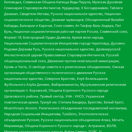
Беловодья, Славянская Община Капища Веды Перуна, Мужская Духовная
Семинария Староверов-Инглингов, Нурджулар, К Богодержавию, Таблиги
Джамаат, Свидетели Иеговы, Русское национальное единство, Национал-
социалистическое общество, Джамаат мувахидов, Объединенный Вилайат
Кабарды, Балкарии и Карачая, Союз славян, Ат-Такфир Валь-Хиджра, Пит
Буль, Национал-социалистическая рабочая партия России, Славянский союз,
Формат-18, Благородный Орден Дьявола, Армия воли народа,
Национальная Социалистическая Инициатива города Череповца, Духовно-
Родовая Держава Русь, Русское национальное единство, Древнерусской
Инглистической церкви Православных Староверов-Инглингов, Русский
общенациональный союз, Движение против нелегальной иммиграции,
Кровь и Честь, О свободе совести и о религиозных объединениях, Омская
организация общественного политического движения Русское
национальное единство, Северное Братство, Клуб Болельщиков
Футбольного Клуба Динамо, Файзрахманисты, Мусульманская религиозная
организация п. Боровский, Община Коренного Русского народа
Щелковского района, Правый сектор, УНА - УНСО, Украинская
повстанческая армия, Тризуб им. Степана Бандеры, Братство, Белый Крест,
Misanthropic division, Религиозное объединение последователей инглиизма,
Народная Социальная Инициатива, TulaSkins, Этнополитическое
объединение Русские, Русское национальное объединение Атака, Мечеть
Мирмамеда, Община Коренного Русского народа г. Астрахани, ВОЛЯ,
Меджлис крымскотатарского народа, Рубеж Севера, ТОЙС, О