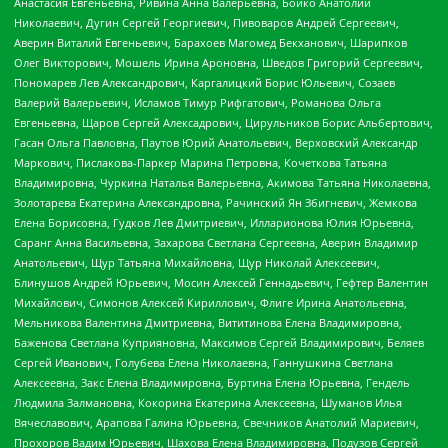
Анастасия Евгеньевна, Ривина Анна Валерьевна, Бойко Анатолий
Николаевич, Дугин Сергей Георгиевич, Пивоваров Андрей Сергеевич,
Аверин Виталий Евгеньевич, Барахоев Магомед Бекханович, Шарипков
Олег Викторович, Мошель Ирина Ароновна, Шведов Григорий Сергеевич,
Пономарев Лев Александрович, Каргалицкий Борис Юльевич, Созаев
Валерий Валерьевич, Исламов Тимур Рифгатович, Романова Ольга
Евгеньевна, Щаров Сергей Алексадрович, Цирульников Борис Альбертович,
Гасан Ольга Павловна, Паутов Юрий Анатольевич, Верховский Александр
Маркович, Пислакова-Паркер Марина Петровна, Кочеткова Татьяна
Владимировна, Чуркина Наталья Валерьевна, Акимова Татьяна Николаевна,
Золотарева Екатерина Александровна, Рачинский Ян Збигневич, Жемкова
Елена Борисовна, Гудков Лев Дмитриевич, Илларионова Юлия Юрьевна,
Саранг Анна Васильевна, Захарова Светлана Сергеевна, Аверин Владимир
Анатольевич, Щур Татьяна Михайловна, Щур Николай Алексеевич,
Блинушов Андрей Юрьевич, Мосин Алексей Геннадьевич, Гефтер Валентин
Михайлович, Симонов Алексей Кириллович, Флиге Ирина Анатольевна,
Мельникова Валентина Дмитриевна, Вититинова Елена Владимировна,
Баженова Светлана Куприяновна, Максимов Сергей Владимирович, Беляев
Сергей Иванович, Голубева Елена Николаевна, Ганнушкина Светлана
Алексеевна, Закс Елена Владимировна, Буртина Елена Юрьевна, Гендель
Людмила Залмановна, Кокорина Екатерина Алексеевна, Шуманов Илья
Вячеславович, Арапова Галина Юрьевна, Свечников Анатолий Мариевич,
Прохоров Вадим Юрьевич, Шахова Елена Владимировна, Подузов Сергей