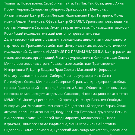
Тольятти, Новое время, Серебряная тайга, Так-Так-Так, Сова, центр Анна,
Проект Апрель, Самарская губерния, Эра здоровья, Мемориал,
Аналитический Центр Юрия Левады, Издательство Парк Гагарина, Фонд
имени Андрея Рылькова, Сфера, Центр СИБАЛЬТ, Уральская правозащитная
группа, Женщины Евразии, Институт прав человека, Фонд защиты гласности,
Российский исследовательский центр по правам человека,
Дальневосточный центр развития гражданских инициатив и социального
партнерства, Гражданское действие, Центр независимых социологических
исследований, Сутяжник, АКАДЕМИЯ ПО ПРАВАМ ЧЕЛОВЕКА, Центр развития
некоммерческих организаций, Частное учреждение в Калининграде Совета
Министров северных стран, Гражданское содействие, Трансперенси
Интернешнл-Р, Центр Защиты Прав Средств Массовой Информации,
Институт развития прессы - Сибирь, Частное учреждение в Санкт-
Петербурге Совета Министров Северных Стран, Фонд поддержки свободы
прессы, Гражданский контроль, Человек и Закон, Общественная комиссия
по сохранению наследия академика Сахарова, Информационное агентство
МЕМО. РУ, Институт региональной прессы, Институт Развития Свободы
Информации, Экозащита!-Женсовет, Общественный вердикт, Евразийская
антимонопольная ассоциация, Бедушев Петр Петрович, Дзугкоева Регина
Николаевна, Кривенко Сергей Владимирович, Милославский Павел
Юрьевич, Шнырова Ольга Вадимовна, Чанышева Лилия Айратовна,
Сидорович Ольга Борисовна, Туровский Александр Алексеевич, Васильева