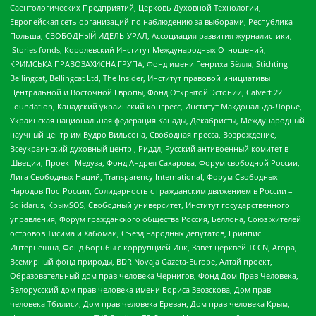
Саентологических Предприятий, Церковь Духовной Технологии,
Европейская сеть организаций по наблюдению за выборами, Республика
Польша, СВОБОДНЫЙ ИДЕЛЬ-УРАЛ, Ассоциация развития журналистики,
IStories fonds, Королевский Институт Международных Отношений,
КРИМСЬКА ПРАВОЗАХИСНА ГРУПА, Фонд имени Генриха Бёлля, Stichting
Bellingcat, Bellingcat Ltd, The Insider, Институт правовой инициативы
Центральной и Восточной Европы, Фонд Открытой Эстонии, Calvert 22
Foundation, Канадский украинский конгресс, Институт Макдональда-Лорье,
Украинская национальная федерация Канады, Декабристы, Международный
научный центр им Вудро Вильсона, Свободная пресса, Возрождение,
Всеукраинский духовный центр , Риддл, Русский антивоенный комитет в
Швеции, Проект Медуза, Фонд Андрея Сахарова, Форум свободной России,
Лига Свободных Наций, Transparеncy International, Форум Свободных
Народов ПостРоссии, Солидарность с гражданским движением в России –
Solidarus, КрымSOS, Свободный университет, Институт государственного
управления, Форум гражданского общества Россия, Беллона, Союз жителей
островов Тисима и Хабомаи, Съезд народных депутатов, Гринпис
Интернешнл, Фонд борьбы с коррупцией Инк, Завет церквей TCCN, Агора,
Всемирный фонд природы, BDR Novaja Gazeta-Europe, Алтай проект,
Образовательный дом прав человека Чернигов, Фонд Дом Прав Человека,
Белорусский дом прав человека имени Бориса Звозскова, Дом прав
человека Тбилиси, Дом прав человека Ереван, Дом прав человека Крым,