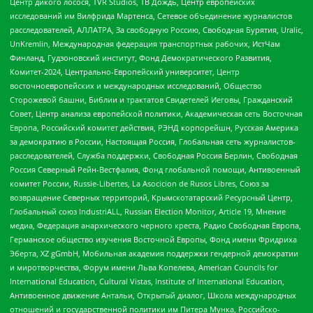
Центр дикого лосося, TVR Studios, ТВ Дождь, Центр европейских
исследований им Вилфрида Мартенса, Сетевое объединение журналистов
расследователей, АЛЛАТРА, За свободную Россию, Свободная Бурятия, Uralic,
UnKremlin, Международная федерация транспортных рабочих, ИстЧам
Финланд, Гудзоновский институт, Фонд Демократического Развития,
Комитет-2024, Центрально-Европейский университет, Центр
восточноевропейских и международных исследований, Общество
Сторожевой башни, Библии и трактатов Свидетелей Иеговы, Гражданский
Совет, Центр анализа европейской политики, Академическая сеть Восточная
Европа, Российский комитет действия, РЭНД корпорейшн, Русская Америка
за демократию в России, Настоящая Россия, Глобальная сеть журналистов-
расследователей, Служба поддержки, Свободная Россия Берлин, Свободная
Россия Северный Рейн-Вестфалия, Фонд глобальной помощи, Антивоенный
комитет России, Russie-Libertes, La Asocicion de Rusos Libres, Союз за
возвращение Северных территорий, Крымскотатарский Ресурсный Центр,
Глобальный союз IndustriALL, Russian Election Monitor, Article 19, Мнение
медиа, Федерация анархического черного креста, Радио Свободная Европа,
Германское общество изучения Восточной Европы, Фонд имени Фридриха
Эберта, XZ gGmbH, Мобильная академия поддержки гендерной демократии
и миротворчества, Форум имени Льва Копелева, American Councils for
International Education, Cultural Vistas, Institute of International Education,
Антивоенное движение Антальи, Открытый диалог, Школа международных
отношений и государственной политики им Питера Мунка, Российско-