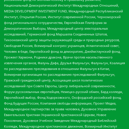
Национальный Демократический Институт Международных Отношений,
MEDIA DEVELOPMENT INVESTMENT FUND, Международный Республиканский
Институт, Открытая Россия, Институт современной России, Черноморский
фонд регионального сотрудничества, Европейская Платформа за
Демократические Выборы, Международный центр электоральных
исследований, Германский фонд Маршалла Соединенных Штатов,
Тихоокеанский центр защиты окружающей среды и природных ресурсов,
Свободная Россия, Всемирный конгресс украинцев, Атлантический совет,
Человек в беде, Европейский фонд за демократию, Джеймстаунский фонд,
Прожект Хармони, Родники дракона, Врачи против насильственного
извлечения органов, Фалунь Дафа, Друзья Фалуньгун, Фалуньгун, Коалиция
по расследованию преследования в отношении Фалуньгун в Китае,
Всемирная организация по расследованию преследований Фалуньгун,
Пражский гражданский центр, Ассоциация школ политических
исследований при Совете Европы, Центр либеральной современности,
Форум русскоязычных европейцев, Немецко-русский обмен, Бард колледж,
Европейский выбор, Фонд Ходорковского, Оксфордский российский фонд,
Фонд Будущее России, Компания свободы информации, Проект Медиа,
Международное партнерство за права человека, Духовное Управление
Евангельских Христиан Украинской Христианской Церкви, Новое
Поколение, Духовное Учебное Заведение Международный Библейский
Колледж, Международное христианское движение, Всемирный Институт