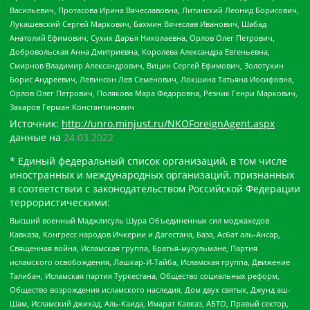
Васильевич, Протасова Ирина Вячеславовна, Литинский Леонид Борисович,
Лукашевский Сергей Маркович, Бахмин Вячеслав Иванович, Шабад
Анатолий Ефимович, Сухих Дарья Николаевна, Орлов Олег Петрович,
Добровольская Анна Дмитриевна, Королева Александра Евгеньевна,
Смирнов Владимир Александрович, Вицин Сергей Ефимович, Золотухин
Борис Андреевич, Левинсон Лев Семенович, Локшина Татьяна Иосифовна,
Орлов Олег Петрович, Полякова Мара Федоровна, Резник Генри Маркович,
Захаров Герман Константинович
Источник:
http://unro.minjust.ru/NKOForeignAgent.aspx
данные на
24.03.2022
* Единый федеральный список организаций, в том числе
иностранных и международных организаций, признанных
в соответствии с законодательством Российской Федерации
террористическими:
Высший военный Маджлисуль Шура Объединенных сил моджахедов
Кавказа, Конгресс народов Ичкерии и Дагестана, База, Асбат аль-Ансар,
Священная война, Исламская группа, Братья-мусульмане, Партия
исламского освобождения, Лашкар-И-Тайба, Исламская группа, Движение
Талибан, Исламская партия Туркестана, Общество социальных реформ,
Общество возрождения исламского наследия, Дом двух святых, Джунд аш-
Шам, Исламский джихад, Аль-Каида, Имарат Кавказ, АБТО, Правый сектор,