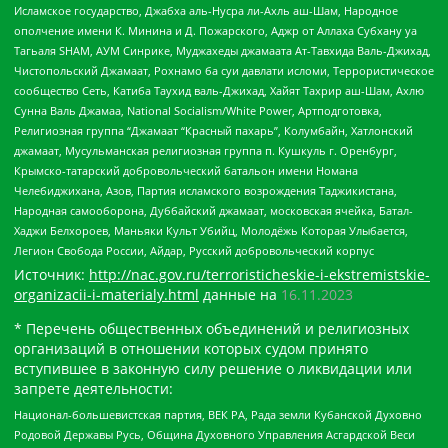
Исламское государство, Джабха аль-Нусра ли-Ахль аш-Шам, Народное
ополчение имени К. Минина и Д. Пожарского, Аджр от Аллаха Субхану уа
Тагьаля SHAM, АУМ Синрике, Муджахеды джамаата Ат-Тавхида Валь-Джихад,
Чистопольский Джамаат, Рохнамо ба суи давлати исломи, Террористическое
сообщество Сеть, Катиба Таухид валь-Джихад, Хайят Тахрир аш-Шам, Ахлю
Сунна Валь Джамаа, National Socialism/White Power, Артподготовка,
Религиозная группа “Джамаат “Красный пахарь”, Колумбайн, Хатлонский
джамаат, Мусульманская религиозная группа п. Кушкуль г. Оренбург,
Крымско-татарский добровольческий батальон имени Номана
Челебиджихана, Азов, Партия исламского возрождения Таджикистана,
Народная самооборона, Дуббайский джамаат, московская ячейка, Батал-
Хаджи Белхороев, Маньяки Культ Убийц, Молодёжь Которая Улыбается,
Легион Свобода России, Айдар, Русский добровольческий корпус
Источник:
http://nac.gov.ru/terroristicheskie-i-ekstremistskie-
organizacii-i-materialy.html
данные на
16.11.2023
* Перечень общественных объединений и религиозных
организаций в отношении которых судом принято
вступившее в законную силу решение о ликвидации или
запрете деятельности:
Национал-большевистская партия, ВЕК РА, Рада земли Кубанской Духовно
Родовой Державы Русь, Община Духовного Управления Асгардской Веси