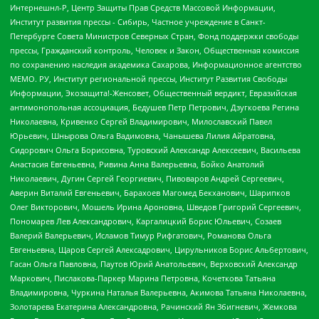
Интернешнл-Р, Центр Защиты Прав Средств Массовой Информации,
Институт развития прессы - Сибирь, Частное учреждение в Санкт-
Петербурге Совета Министров Северных Стран, Фонд поддержки свободы
прессы, Гражданский контроль, Человек и Закон, Общественная комиссия
по сохранению наследия академика Сахарова, Информационное агентство
МЕМО. РУ, Институт региональной прессы, Институт Развития Свободы
Информации, Экозащита!-Женсовет, Общественный вердикт, Евразийская
антимонопольная ассоциация, Бедушев Петр Петрович, Дзугкоева Регина
Николаевна, Кривенко Сергей Владимирович, Милославский Павел
Юрьевич, Шнырова Ольга Вадимовна, Чанышева Лилия Айратовна,
Сидорович Ольга Борисовна, Туровский Александр Алексеевич, Васильева
Анастасия Евгеньевна, Ривина Анна Валерьевна, Бойко Анатолий
Николаевич, Дугин Сергей Георгиевич, Пивоваров Андрей Сергеевич,
Аверин Виталий Евгеньевич, Барахоев Магомед Бекханович, Шарипков
Олег Викторович, Мошель Ирина Ароновна, Шведов Григорий Сергеевич,
Пономарев Лев Александрович, Каргалицкий Борис Юльевич, Созаев
Валерий Валерьевич, Исламов Тимур Рифгатович, Романова Ольга
Евгеньевна, Щаров Сергей Алексадрович, Цирульников Борис Альбертович,
Гасан Ольга Павловна, Паутов Юрий Анатольевич, Верховский Александр
Маркович, Пислакова-Паркер Марина Петровна, Кочеткова Татьяна
Владимировна, Чуркина Наталья Валерьевна, Акимова Татьяна Николаевна,
Золотарева Екатерина Александровна, Рачинский Ян Збигневич, Жемкова