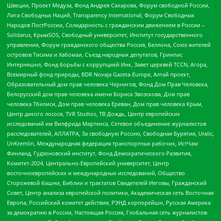
Швеции, Проект Медуза, Фонд Андрея Сахарова, Форум свободной России,
Лига Свободных Наций, Transparеncy International, Форум Свободных
Народов ПостРоссии, Солидарность с гражданским движением в России –
Solidarus, КрымSOS, Свободный университет, Институт государственного
управления, Форум гражданского общества Россия, Беллона, Союз жителей
островов Тисима и Хабомаи, Съезд народных депутатов, Гринпис
Интернешнл, Фонд борьбы с коррупцией Инк, Завет церквей TCCN, Агора,
Всемирный фонд природы, BDR Novaja Gazeta-Europe, Алтай проект,
Образовательный дом прав человека Чернигов, Фонд Дом Прав Человека,
Белорусский дом прав человека имени Бориса Звозскова, Дом прав
человека Тбилиси, Дом прав человека Ереван, Дом прав человека Крым,
Центр дикого лосося, TVR Studios, ТВ Дождь, Центр европейских
исследований им Вилфрида Мартенса, Сетевое объединение журналистов
расследователей, АЛЛАТРА, За свободную Россию, Свободная Бурятия, Uralic,
UnKremlin, Международная федерация транспортных рабочих, ИстЧам
Финланд, Гудзоновский институт, Фонд Демократического Развития,
Комитет-2024, Центрально-Европейский университет, Центр
восточноевропейских и международных исследований, Общество
Сторожевой башни, Библии и трактатов Свидетелей Иеговы, Гражданский
Совет, Центр анализа европейской политики, Академическая сеть Восточная
Европа, Российский комитет действия, РЭНД корпорейшн, Русская Америка
за демократию в России, Настоящая Россия, Глобальная сеть журналистов-