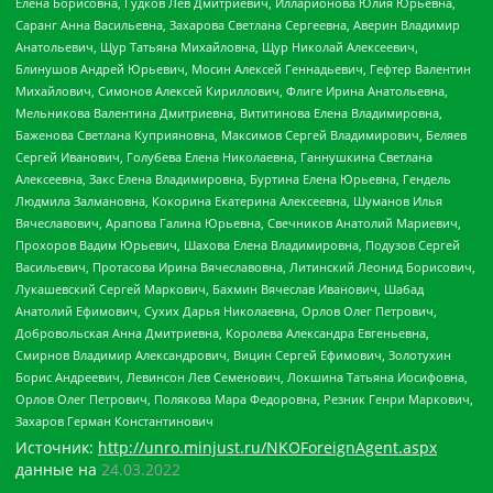
Елена Борисовна, Гудков Лев Дмитриевич, Илларионова Юлия Юрьевна,
Саранг Анна Васильевна, Захарова Светлана Сергеевна, Аверин Владимир
Анатольевич, Щур Татьяна Михайловна, Щур Николай Алексеевич,
Блинушов Андрей Юрьевич, Мосин Алексей Геннадьевич, Гефтер Валентин
Михайлович, Симонов Алексей Кириллович, Флиге Ирина Анатольевна,
Мельникова Валентина Дмитриевна, Вититинова Елена Владимировна,
Баженова Светлана Куприяновна, Максимов Сергей Владимирович, Беляев
Сергей Иванович, Голубева Елена Николаевна, Ганнушкина Светлана
Алексеевна, Закс Елена Владимировна, Буртина Елена Юрьевна, Гендель
Людмила Залмановна, Кокорина Екатерина Алексеевна, Шуманов Илья
Вячеславович, Арапова Галина Юрьевна, Свечников Анатолий Мариевич,
Прохоров Вадим Юрьевич, Шахова Елена Владимировна, Подузов Сергей
Васильевич, Протасова Ирина Вячеславовна, Литинский Леонид Борисович,
Лукашевский Сергей Маркович, Бахмин Вячеслав Иванович, Шабад
Анатолий Ефимович, Сухих Дарья Николаевна, Орлов Олег Петрович,
Добровольская Анна Дмитриевна, Королева Александра Евгеньевна,
Смирнов Владимир Александрович, Вицин Сергей Ефимович, Золотухин
Борис Андреевич, Левинсон Лев Семенович, Локшина Татьяна Иосифовна,
Орлов Олег Петрович, Полякова Мара Федоровна, Резник Генри Маркович,
Захаров Герман Константинович
Источник:
http://unro.minjust.ru/NKOForeignAgent.aspx
данные на
24.03.2022