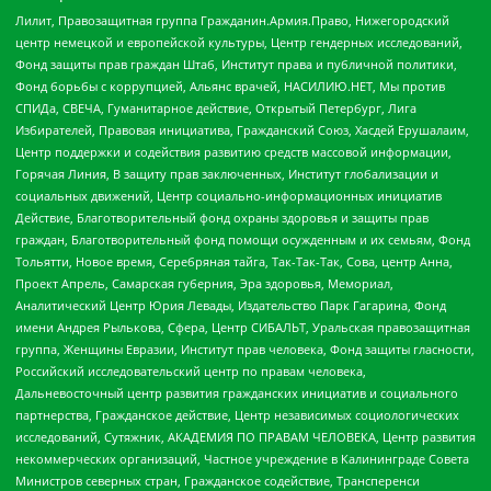
Лилит, Правозащитная группа Гражданин.Армия.Право, Нижегородский
центр немецкой и европейской культуры, Центр гендерных исследований,
Фонд защиты прав граждан Штаб, Институт права и публичной политики,
Фонд борьбы с коррупцией, Альянс врачей, НАСИЛИЮ.НЕТ, Мы против
СПИДа, СВЕЧА, Гуманитарное действие, Открытый Петербург, Лига
Избирателей, Правовая инициатива, Гражданский Союз, Хасдей Ерушалаим,
Центр поддержки и содействия развитию средств массовой информации,
Горячая Линия, В защиту прав заключенных, Институт глобализации и
социальных движений, Центр социально-информационных инициатив
Действие, Благотворительный фонд охраны здоровья и защиты прав
граждан, Благотворительный фонд помощи осужденным и их семьям, Фонд
Тольятти, Новое время, Серебряная тайга, Так-Так-Так, Сова, центр Анна,
Проект Апрель, Самарская губерния, Эра здоровья, Мемориал,
Аналитический Центр Юрия Левады, Издательство Парк Гагарина, Фонд
имени Андрея Рылькова, Сфера, Центр СИБАЛЬТ, Уральская правозащитная
группа, Женщины Евразии, Институт прав человека, Фонд защиты гласности,
Российский исследовательский центр по правам человека,
Дальневосточный центр развития гражданских инициатив и социального
партнерства, Гражданское действие, Центр независимых социологических
исследований, Сутяжник, АКАДЕМИЯ ПО ПРАВАМ ЧЕЛОВЕКА, Центр развития
некоммерческих организаций, Частное учреждение в Калининграде Совета
Министров северных стран, Гражданское содействие, Трансперенси