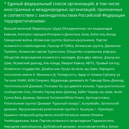
* Единый федеральный список организаций, в том числе
иностранных и международных организаций, признанных
в соответствии с законодательством Российской Федерации
террористическими:
Высший военный Маджлисуль Шура Объединенных сил моджахедов
Кавказа, Конгресс народов Ичкерии и Дагестана, База, Асбат аль-Ансар,
Священная война, Исламская группа, Братья-мусульмане, Партия
исламского освобождения, Лашкар-И-Тайба, Исламская группа, Движение
Талибан, Исламская партия Туркестана, Общество социальных реформ,
Общество возрождения исламского наследия, Дом двух святых, Джунд аш-
Шам, Исламский джихад, Аль-Каида, Имарат Кавказ, АБТО, Правый сектор,
Исламское государство, Джабха аль-Нусра ли-Ахль аш-Шам, Народное
ополчение имени К. Минина и Д. Пожарского, Аджр от Аллаха Субхану уа
Тагьаля SHAM, АУМ Синрике, Муджахеды джамаата Ат-Тавхида Валь-Джихад,
Чистопольский Джамаат, Рохнамо ба суи давлати исломи, Террористическое
сообщество Сеть, Катиба Таухид валь-Джихад, Хайят Тахрир аш-Шам, Ахлю
Сунна Валь Джамаа, National Socialism/White Power, Артподготовка,
Религиозная группа “Джамаат “Красный пахарь”, Колумбайн, Хатлонский
джамаат, Мусульманская религиозная группа п. Кушкуль г. Оренбург,
Крымско-татарский добровольческий батальон имени Номана
Челебиджихана, Азов, Партия исламского возрождения Таджикистана,
Народная самооборона, Дуббайский джамаат, московская ячейка, Батал-