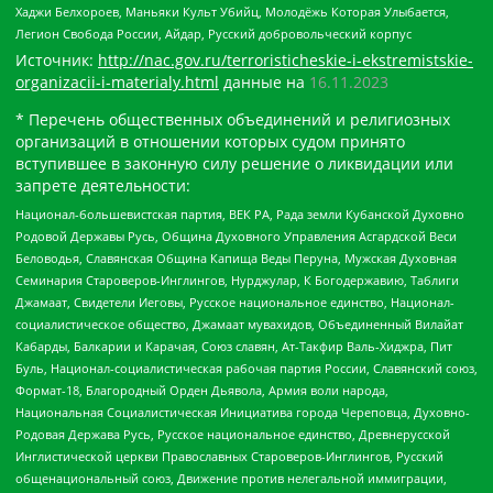
Хаджи Белхороев, Маньяки Культ Убийц, Молодёжь Которая Улыбается,
Легион Свобода России, Айдар, Русский добровольческий корпус
Источник:
http://nac.gov.ru/terroristicheskie-i-ekstremistskie-
organizacii-i-materialy.html
данные на
16.11.2023
* Перечень общественных объединений и религиозных
организаций в отношении которых судом принято
вступившее в законную силу решение о ликвидации или
запрете деятельности:
Национал-большевистская партия, ВЕК РА, Рада земли Кубанской Духовно
Родовой Державы Русь, Община Духовного Управления Асгардской Веси
Беловодья, Славянская Община Капища Веды Перуна, Мужская Духовная
Семинария Староверов-Инглингов, Нурджулар, К Богодержавию, Таблиги
Джамаат, Свидетели Иеговы, Русское национальное единство, Национал-
социалистическое общество, Джамаат мувахидов, Объединенный Вилайат
Кабарды, Балкарии и Карачая, Союз славян, Ат-Такфир Валь-Хиджра, Пит
Буль, Национал-социалистическая рабочая партия России, Славянский союз,
Формат-18, Благородный Орден Дьявола, Армия воли народа,
Национальная Социалистическая Инициатива города Череповца, Духовно-
Родовая Держава Русь, Русское национальное единство, Древнерусской
Инглистической церкви Православных Староверов-Инглингов, Русский
общенациональный союз, Движение против нелегальной иммиграции,