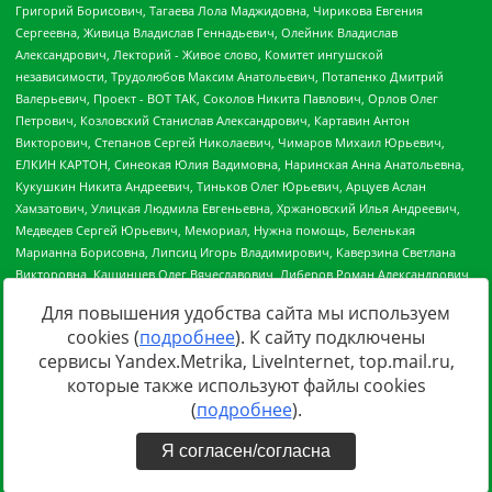
Для повышения удобства сайта мы используем
cookies (
подробнее
). К сайту подключены
сервисы Yandex.Metrika, LiveInternet, top.mail.ru,
Источник:
https://minjust.gov.ru/uploaded/files/reestr-
которые также используют файлы cookies
inostrannyih-agentov-22-03-2024.pdf
данные на
22.03.2024
(
подробнее
).
Я согласен/согласна