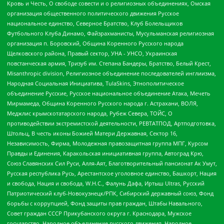
Кровь и Честь, О свободе совести и о религиозных объединениях, Омская
организация общественного политического движения Русское
национальное единство, Северное Братство, Клуб Болельщиков
Футбольного Клуба Динамо, Файзрахманисты, Мусульманская религиозная
организация п. Боровский, Община Коренного Русского народа
Щелковского района, Правый сектор, УНА - УНСО, Украинская
повстанческая армия, Тризуб им. Степана Бандеры, Братство, Белый Крест,
Misanthropic division, Религиозное объединение последователей инглиизма,
Народная Социальная Инициатива, TulaSkins, Этнополитическое
объединение Русские, Русское национальное объединение Атака, Мечеть
Мирмамеда, Община Коренного Русского народа г. Астрахани, ВОЛЯ,
Меджлис крымскотатарского народа, Рубеж Севера, ТОЙС, О
противодействии экстремистской деятельности, РЕВТАТПОД, Артподготовка,
Штольц, В честь иконы Божией Матери Державная, Сектор 16,
Независимость, Фирма, Молодежная правозащитная группа МПГ, Курсом
Правды и Единения, Каракольская инициативная группа, Автоград Крю,
Союз Славянских Сил Руси, Алля-Аят, Благотворительный пансионат Ак Умут,
Русская республика Русь, Арестантское уголовное единство, Башкорт, Нация
и свобода, Нация и свобода, W.H.С., Фалунь Дафа, Иртыш Ultras, Русский
Патриотический клуб-Новокузнецк/РПК, Сибирский державный союз, Фонд
борьбы с коррупцией, Фонд защиты прав граждан, Штабы Навального,
Совет граждан СССР Прикубанского округа г. Краснодара, Мужское
государство, Народное объединение русского движения, Народное