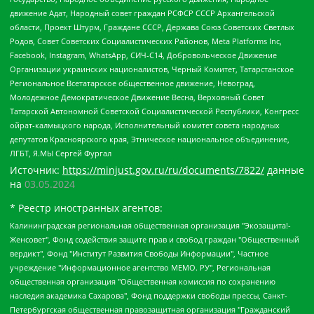
движение Адат, Народный совет граждан РСФСР СССР Архангельской
области, Проект Штурм, Граждане СССР, Держава Союз Советских Светлых
Родов, Совет Советских Социалистических Районов, Meta Platforms Inc,
Facebook, Instagram, WhatsApp, СИЧ-С14, Добровольческое Движение
Организации украинских националистов, Черный Комитет, Татарстанское
Региональное Всетатарское общественное движение, Невоград,
Молодежное Демократическое Движение Весна, Верховный Совет
Татарской Автономной Советской Социалистической Республики, Конгресс
ойрат-калмыцкого народа, Исполнительный комитет совета народных
депутатов Красноярского края, Этническое национальное объединение,
ЛГБТ, Я.МЫ Сергей Фургал
Источник:
https://minjust.gov.ru/ru/documents/7822/
данные
на
03.05.2024
* Реестр иностранных агентов:
Калининградская региональная общественная организация "Экозащита!-Женсовет", Фонд содействия защите прав и свобод граждан "Общественный вердикт", Фонд "Институт Развития Свободы Информации", Частное учреждение "Информационное агентство МЕМО. РУ", Региональная общественная организация "Общественная комиссия по сохранению наследия академика Сахарова", Фонд поддержки свободы прессы, Санкт-Петербургская общественная правозащитная организация "Гражданский контроль", Межрегиональная общественная организация "Информационно-просветительский центр "Мемориал", Региональный Фонд "Центр Защиты Прав Средств Массовой Информации", с 05.12.2023 Фонд "Центр Защиты Прав Средств массовой информации", Региональная общественная благотворительная организация помощи беженцам и мигрантам "Гражданское содействие", Негосударственное образовательное учреждение дополнительного профессионального образования (повышение квалификации) специалистов "АКАДЕМИЯ ПО ПРАВАМ ЧЕЛОВЕКА", Свердловская региональная общественная организация "Сутяжник", Автономная некоммерческая организация "Центр независимых социологических исследований", Союз общественных объединений "Российский исследовательский центр по правам человека", Региональное общественное учреждение научно-информационный центр "МЕМОРИАЛ", Некоммерческая организация "Фонд защиты гласности", Автономная некоммерческая организация "Институт прав человека", Городская общественная организация "Екатеринбургское общество "МЕМОРИАЛ", Городская общественная организация "Рязанское историко-просветительское и правозащитное общество "Мемориал" (Рязанский Мемориал), Челябинский региональный орган общественной самодеятельности – женское общественное объединение "Женщины Евразии", Челябинский региональный орган общественной самодеятельности "Уральская правозащитная группа", Фонд содействия защите здоровья и социальной справедливости имени Андрея Рылькова, Автономная Некоммерческая Организация "Аналитический Центр Юрия Левады", Автономная некоммерческая организация социальной поддержки населения "Проект Апрель", Региональная общественная организация помощи женщинам и детям, находящимся в кризисной ситуации "Информационно-методический центр "Анна", Фонд содействия развитию массовых коммуникаций и правовому просвещению "Так-так-Так", Фонд содействия устойчивому развитию "Серебряная тайга", Свердловский региональный общественный фонд социальных проектов "Новое время", "Idel.Реалии", Кавказ.Реалии, Крым.Реалии, Телеканал Настоящее Время, Татаро-башкирская служба Радио Свобода (Azatliq Radiosi), Радио Свободная Европа/Радио Свобода (PCE/PC), "Сибирь.Реалии", "Фактограф", Благотворительный фонд помощи осужденным и их семьям, Автономная некоммерческая организация "Институт глобализации и социальных движений", Фонд "В защиту прав заключенных", Частное учреждение "Центр поддержки и содействия развитию средств массовой информации", Пензенский региональный общественный благотворительный фонд "Гражданский союз", "Север.Реалии", Некоммерческая организация Фонд "Правовая инициатива", Общество с ограниченной ответственностью "Радио Свободная Европа/Радио Свобода", Чешское информационное агентство "MEDIUM-ORIENT", Красноярская региональная общественная организация "Мы против СПИДа", Камалягин Денис Николаевич, Маркелов Сергей Евгеньевич, Пономарев Лев Александрович, Савицкая Людмила Алексеевна, Автономная некоммерческая организация "Центр по работе с проблемой насилия "НАСИЛИЮ.НЕТ", Межрегиональный профессиональный союз работников здравоохранения "Альянс врачей", Юридическое лицо, зарегистрированное в Латвийской Республике, SIA "Medusa Project" (регистрационный номер 40103797863, дата регистрации 10.06.2014), Некоммерческая организация "Фонд по борьбе с коррупцией", Автономная некоммерческая организация "Институт права и публичной политики", Баданин Роман Сергеевич, Гликин Максим Александрович, Железнова Мария Михайловна, Лукьянова Юлия Сергеевна, Маетная Елизавета Витальевна, Маняхин Петр Борисович, Чуракова Ольга Владимировна, Ярош Юлия Петровна, Юридическое лицо "The Insider SIA", зарегистрированное в Риге, Латвийская Республика (дата регистрации 26.06.2015), являющееся администратором доменного имени интернет-издания "The Insider SIA", https://theins.ru, Постернак Алексей Евгеньевич, Рубин Михаил Аркадьевич, Анин Роман Александрович, Юридическое лицо Istories fonds, зарегистрированное в Латвийской Республике (регистрационный номер 50008295751, дата регистрации 24.02.2020), Великовский Дмитрий Александрович, Долинина Ирина Николаевна, Мароховская Алеся Алексеевна, Шлейнов Роман Юрьевич, Шмагун Олеся Валентиновна, Общество с ограниченной ответственностью "Альтаир 2021", Общество с ограниченной ответственностью "Вега 2021", Общество с ограниченной ответственностью "Главный редактор 2021", Общество с ограниченной ответственностью "Ромашки монолит", Важенков Артем Валерьевич, Ивановская областная общественная организация "Центр гендерных исследований", Гурман Юрий Альбертович, Медиапроект "ОВД-Инфо", Егоров Владимир Владимирович, Жилинский Владимир Александрович, Общество с ограниченной ответственностью "ЗП", Иванова София Юрьевна, Карезина Инна Павловна, Кильтау Екатерина Викторовна, Петров Алексей Викторович, Пискунов Сергей Евгеньевич, Смирнов Сергей Сергеевич, Тихонов Михаил Сергеевич, Общество с ограниченной ответственностью "ЖУРНАЛИСТ-ИНОСТРАННЫЙ АГЕНТ", Арапова Галина Юрьевна, Вольтская Татьяна Анатольевна, Американская компания "Mason G.E.S. Anonymous Foundation" (США), являющаяся владельцем интернет-издания https://mnews.world/, Компания "Stichting Bellingcat", зарегистрированная в Нидерландах (дата регистрации 11.07.2018), Захаров Андрей Вячеславович, Клепиковская Екатерина Дмитриевна, Общество с ограниченной ответственностью "МЕМО", Перл Роман Александрович, Симонов Евгений Алексеевич, Соловьева Елена Анатольевна, Сотников Даниил Владимирович, Сурначева Елизавета Дмитриевна, Автономная некоммерческая организация по защите прав человека и информированию населения "Якутия – Наше Мнение", Общество с ограниченной ответственностью "Москоу диджитал медиа", с 26.01.2023 Общество с ограниченной ответственностью "Чайка Белые сады", Ветошкина Валерия Валерьевна, Заговора Максим Александрович, Межрегиональное общественное движение "Российская ЛГБТ - сеть", Оленичев Максим Владимирович, Павлов Иван Юрьевич, Скворцова Елена Сергеевна, Общество с ограниченной ответственностью "Как бы инагент", Кочетков Игорь Викторович, Общество с ограниченной ответственностью "Честные выборы", Еланчик Олег Александрович, Общество с ограниченной ответственностью "Нобелевский призыв", Гималова Регина Эмилевна, Григорьев Андрей Валерьевич, Григорьева Алина Александровна, Ассоциация по содействию защите прав призывников, альтернативнослужащих и военнослужащих "Правозащитная группа "Гражданин.Армия.Право", Хисамова Регина Фаритовна, Автономная некоммерческая организация по реализации социально-правовых программ "Лилит", Дальневосточное общественное движение "Маяк", Санкт-Петербургская ЛГБТ-инициативная группа "Выход", Инициативная группа ЛГБТ+ "Реверс", Алексеев Андрей Викторович, Бекбулатова Таисия Львовна, Беляев Иван Михайлович, Владыкина Елена Сергеевна, Гельман Марат Александрович, Никульшина Вероника Юрьевна, Толоконникова Надежда Андреевна, Шендерович Виктор Анатольевич, Общество с ограниченной ответственностью "Данное сообщение", Общество с ограниченной ответственностью Издательский дом "Новая глава", Айнбиндер Александра Александровна, Московский комьюнити-центр для ЛГБТ+инициатив, Благотворительный фонд развития филантропии, Deutsche Welle (Германия, Kurt-Schumacher-Strasse 3, 53113 Bonn), Борзунова Мария Михайловна, Воробьев Виктор Викторович, Голубева Анна Львовна, Константинова Алла Михайловна, Малкова Ирина Владимировна, Мурадов Мурад Абдулгалимович, Осетинская Елизавета Николаевна, Понасенков Евгений Николаевич, Ганапольский Матвей Юрьевич, Киселев Евгений Алексеевич, Борухович Ирина Григорьевна, Дремин Иван Тимофеевич, Дубровский Дмитрий Викторович, Красноярская региональная общественная организация поддержки и развития альтернативных образовательных технологий и межкультурных коммуникаций "ИНТЕРРА", Маяковская Екатерина Алексеевна, Фейгин Марк Захарович, Филимонов Андрей Викторович, Дзугкоева Регина Николаевна, Доброхотов Роман Александрович, Дудь Юрий Александрович, Елкин Сергей Владимирович, Кругликов Кирилл Игоревич, Сабунаева Мария Леонидовна, Семенов Алексей Владимирович, Шаинян Карен Багратович, Шульман Екатерина Михайловна, Асафьев Артур Валерьевич, Вахштайн Виктор Семенович, Венедиктов Алексей Алексеевич, Лушникова Екатерина Евгеньевна, Волков Леонид Михайлович, Невзоров Александр Глебович, Пархоменко Сергей Борисович, Сироткин Ярослав Николаевич, Кара-Мурза Владимир Владимирович, Баранова Наталья Владимировна, Гозман Леонид Яковлевич, Кагарлицкий Борис Юльевич, Климарев Михаил Валерьевич, Милов Владимир Станиславович, Автономная некоммерческая организация Краснодарский центр современного искусства "Типография", Моргенштерн Алишер Тагирович, Соболь Любовь Эдуардовна, Общество с ограниченной ответственностью "ЛИЗА НОРМ", Каспаров Гарри Кимович, Ходорковский Михаил Борисович, Общество с ограниченной ответственностью "Апрельские тезисы", Данилович Ирина Брониславовна, Кашин Олег Владимирович, Петров Николай Владимирович, Пивоваров Алексей Владимирович, Соколов Михаил Владимирович, Цветкова Юлия Владимировна, Чичваркин Евгений Александрович, Комитет против пыток/Команда против пыток, Общество с ограниченной ответственностью "Первый научный", Общество с ограниченной ответственностью "Вертолет и ко", Белоцерковская Вероника Борисовна, Кац Максим Евгеньевич, Лазарева Татьяна Юрьевна, Шаведдинов Руслан Табризович, Яшин Илья Валерьевич, Общество с ограниченной ответственностью "Иноагент ААВ", Алешковский Дмитрий Петрович, Альбац Евгения Марковна, Быков Дмитрий Львович, Галямина Юлия Евгеньевна, Лойко Сергей Леонидович, Мартынов Кирилл Константинович, Медведев Сергей Александрович, Крашенинников Федор Геннадиевич, Гордеева Катерина Вл