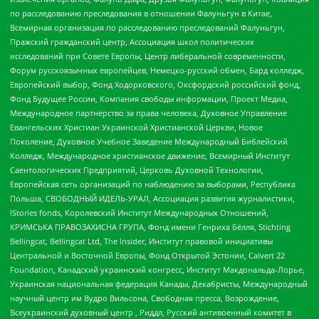
по расследованию преследования в отношении Фалуньгун в Китае,
Всемирная организация по расследованию преследований Фалуньгун,
Пражский гражданский центр, Ассоциация школ политических
исследований при Совете Европы, Центр либеральной современности,
Форум русскоязычных европейцев, Немецко-русский обмен, Бард колледж,
Европейский выбор, Фонд Ходорковского, Оксфордский российский фонд,
Фонд Будущее России, Компания свободы информации, Проект Медиа,
Международное партнерство за права человека, Духовное Управление
Евангельских Христиан Украинской Христианской Церкви, Новое
Поколение, Духовное Учебное Заведение Международный Библейский
Колледж, Международное христианское движение, Всемирный Институт
Саентологических Предприятий, Церковь Духовной Технологии,
Европейская сеть организаций по наблюдению за выборами, Республика
Польша, СВОБОДНЫЙ ИДЕЛЬ-УРАЛ, Ассоциация развития журналистики,
IStories fonds, Королевский Институт Международных Отношений,
КРИМСЬКА ПРАВОЗАХИСНА ГРУПА, Фонд имени Генриха Бёлля, Stichting
Bellingcat, Bellingcat Ltd, The Insider, Институт правовой инициативы
Центральной и Восточной Европы, Фонд Открытой Эстонии, Calvert 22
Foundation, Канадский украинский конгресс, Институт Макдональда-Лорье,
Украинская национальная федерация Канады, Декабристы, Международный
научный центр им Вудро Вильсона, Свободная пресса, Возрождение,
Всеукраинский духовный центр , Риддл, Русский антивоенный комитет в