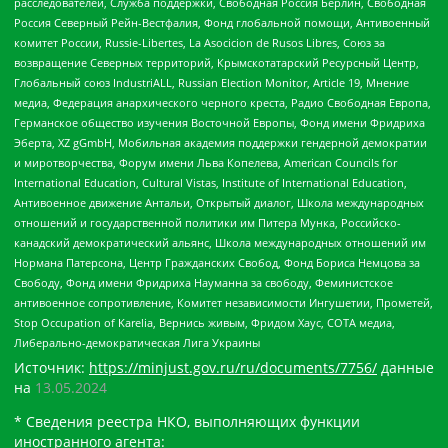
расследователей, Служба поддержки, Свободная Россия Берлин, Свободная
Россия Северный Рейн-Вестфалия, Фонд глобальной помощи, Антивоенный
комитет России, Russie-Libertes, La Asocicion de Rusos Libres, Союз за
возвращение Северных территорий, Крымскотатарский Ресурсный Центр,
Глобальный союз IndustriALL, Russian Election Monitor, Article 19, Мнение
медиа, Федерация анархического черного креста, Радио Свободная Европа,
Германское общество изучения Восточной Европы, Фонд имени Фридриха
Эберта, XZ gGmbH, Мобильная академия поддержки гендерной демократии
и миротворчества, Форум имени Льва Копелева, American Councils for
International Education, Cultural Vistas, Institute of International Education,
Антивоенное движение Антальи, Открытый диалог, Школа международных
отношений и государственной политики им Питера Мунка, Российско-
канадский демократический альянс, Школа международных отношений им
Нормана Патерсона, Центр Гражданских Свобод, Фонд Бориса Немцова за
Свободу, Фонд имени Фридриха Науманна за свободу, Феминистское
антивоенное сопротивление, Комитет независимости Ингушетии, Прометей,
Stop Occupation of Karelia, Вернись живым, Фридом Хаус, СОТА медиа,
Либерально-демократическая Лига Украины
Источник:
https://minjust.gov.ru/ru/documents/7756/
данные
на
13.05.2024
* Сведения реестра НКО, выполняющих функции
иностранного агента: